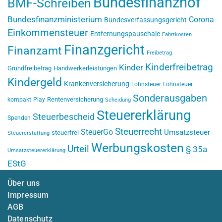
Bundesfinanzhof
BMF-Schreiben
Bundesfinanzministerium
Corona
Bundesverfassungsgericht
Einkommensteuer
Entfernungspauschale
Fahrtkosten
Finanzgericht
Finanzamt
Freibetrag
Kinderfreibetrag
Kinder
Grundfreibetrag
Handwerkerleistungen
Kindergeld
Krankenversicherung
Lohnsteuer
Lohnsteuer
Sonderausgaben
Rentenversicherung
kompakt
Play
Scheidung
Steuererklärung
Steuerbescheid
Spenden
Steuerrecht
SteuerGo
Umsatzsteuer
steuerfrei
Steuererstattung
Werbungskosten
Urteil
§ 35a
Umsatzsteuererklärung
EStG
Über uns
Impressum
AGB
Datenschutz