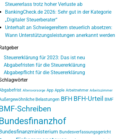
Steuererlass trotz hoher Verluste ab
BankingCheck.de 2026: Sehr gut in der Kategorie
„Digitaler Steuerberater“
Unterhalt an Schwiegereltern steuerlich absetzen:
Wann Unterstützungsleistungen anerkannt werden
Ratgeber
Steuererklärung für 2023: Das ist neu
Abgabefristen für die Steuererklärung
Abgabepflicht für die Steuererklärung
Schlagwörter
Abgabefrist
App
Apple
Arbeitnehmer
Altersvorsorge
Arbeitszimmer
BFH-Urteil
BFH
Außergewöhnliche Belastungen
BMF
BMF-Schreiben
Bundesfinanzhof
Bundesfinanzministerium
Bundesverfassungsgericht