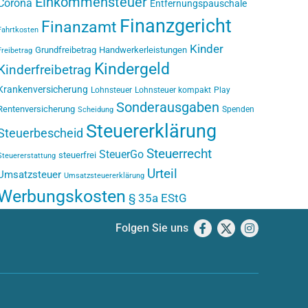
Einkommensteuer
Corona
Entfernungspauschale
Finanzgericht
Finanzamt
Fahrtkosten
Kinder
Grundfreibetrag
Handwerkerleistungen
Freibetrag
Kindergeld
Kinderfreibetrag
Krankenversicherung
Lohnsteuer
Lohnsteuer kompakt
Play
Sonderausgaben
Rentenversicherung
Spenden
Scheidung
Steuererklärung
Steuerbescheid
Steuerrecht
SteuerGo
steuerfrei
Steuererstattung
Urteil
Umsatzsteuer
Umsatzsteuererklärung
Werbungskosten
§ 35a EStG
Folgen Sie uns
Facebook
X
Instagram