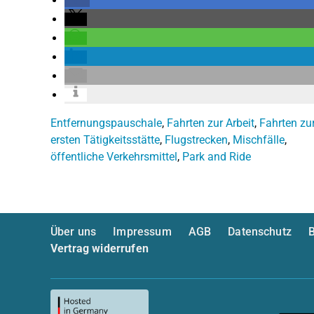
Entfernungspauschale
,
Fahrten zur Arbeit
,
Fahrten zu
ersten Tätigkeitsstätte
,
Flugstrecken
,
Mischfälle
,
öffentliche Verkehrsmittel
,
Park and Ride
Über uns
Impressum
AGB
Datenschutz
B
Vertrag widerrufen