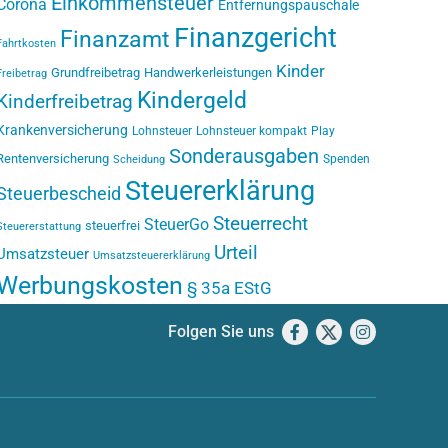
Einkommensteuer
Corona
Entfernungspauschale
Finanzgericht
Finanzamt
Fahrtkosten
Kinder
Grundfreibetrag
Handwerkerleistungen
Freibetrag
Kindergeld
Kinderfreibetrag
Krankenversicherung
Lohnsteuer
Lohnsteuer kompakt
Play
Sonderausgaben
Rentenversicherung
Spenden
Scheidung
Steuererklärung
Steuerbescheid
Steuerrecht
SteuerGo
steuerfrei
Steuererstattung
Urteil
Umsatzsteuer
Umsatzsteuererklärung
Werbungskosten
§ 35a EStG
Folgen Sie uns
Facebook
X
Instagram