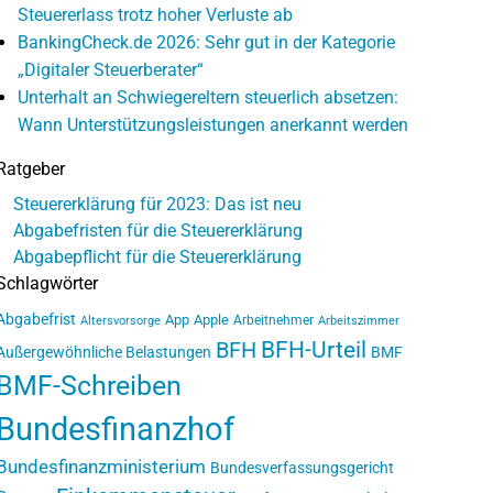
Steuererlass trotz hoher Verluste ab
BankingCheck.de 2026: Sehr gut in der Kategorie
„Digitaler Steuerberater“
Unterhalt an Schwiegereltern steuerlich absetzen:
Wann Unterstützungsleistungen anerkannt werden
Ratgeber
Steuererklärung für 2023: Das ist neu
Abgabefristen für die Steuererklärung
Abgabepflicht für die Steuererklärung
Schlagwörter
Abgabefrist
App
Apple
Arbeitnehmer
Altersvorsorge
Arbeitszimmer
BFH-Urteil
BFH
Außergewöhnliche Belastungen
BMF
BMF-Schreiben
Bundesfinanzhof
Bundesfinanzministerium
Bundesverfassungsgericht