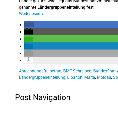
Länder gekürzt wird, legt das Bundesfinanzministerium
genannte
Ländergruppeneinteilung
fest.
Weiterlesen
»
Anrechnungsfreibetrag
,
BMF-Schreiben
,
Bundesfinan
Ländergruppeneinteilung
,
Libanon
,
Malta
,
Moldau
,
Sp
Post Navigation