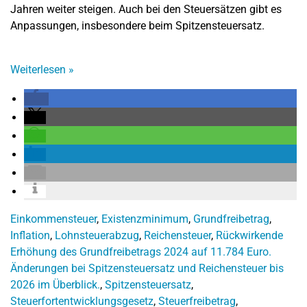
Jahren weiter steigen. Auch bei den Steuersätzen gibt es
Anpassungen, insbesondere beim Spitzensteuersatz.
Weiterlesen
»
Einkommensteuer
,
Existenzminimum
,
Grundfreibetrag
,
Inflation
,
Lohnsteuerabzug
,
Reichensteuer
,
Rückwirkende
Erhöhung des Grundfreibetrags 2024 auf 11.784 Euro.
Änderungen bei Spitzensteuersatz und Reichensteuer bis
2026 im Überblick.
,
Spitzensteuersatz
,
Steuerfortentwicklungsgesetz
,
Steuerfreibetrag
,