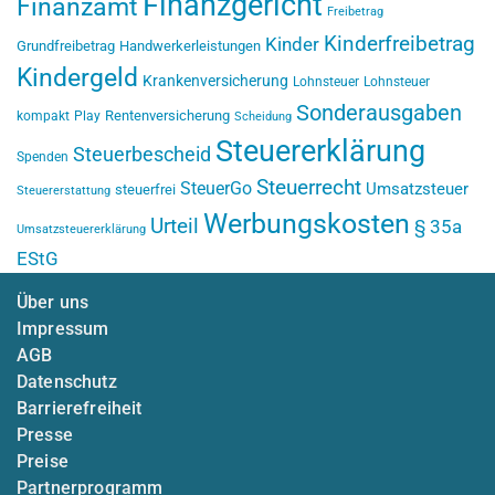
Finanzgericht
Finanzamt
Freibetrag
Kinderfreibetrag
Kinder
Grundfreibetrag
Handwerkerleistungen
Kindergeld
Krankenversicherung
Lohnsteuer
Lohnsteuer
Sonderausgaben
Rentenversicherung
kompakt
Play
Scheidung
Steuererklärung
Steuerbescheid
Spenden
Steuerrecht
SteuerGo
Umsatzsteuer
steuerfrei
Steuererstattung
Werbungskosten
Urteil
§ 35a
Umsatzsteuererklärung
EStG
Über uns
Impressum
AGB
Datenschutz
Barrierefreiheit
Presse
Preise
Partnerprogramm