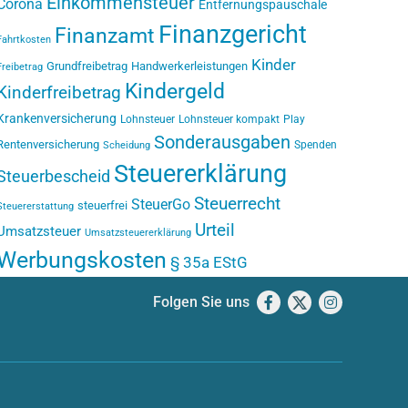
Einkommensteuer
Corona
Entfernungspauschale
Finanzgericht
Finanzamt
Fahrtkosten
Kinder
Grundfreibetrag
Handwerkerleistungen
Freibetrag
Kindergeld
Kinderfreibetrag
Krankenversicherung
Lohnsteuer
Lohnsteuer kompakt
Play
Sonderausgaben
Rentenversicherung
Spenden
Scheidung
Steuererklärung
Steuerbescheid
Steuerrecht
SteuerGo
steuerfrei
Steuererstattung
Urteil
Umsatzsteuer
Umsatzsteuererklärung
Werbungskosten
§ 35a EStG
Folgen Sie uns
Facebook
X
Instagram