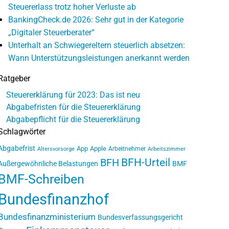
Steuererlass trotz hoher Verluste ab
BankingCheck.de 2026: Sehr gut in der Kategorie
„Digitaler Steuerberater“
Unterhalt an Schwiegereltern steuerlich absetzen:
Wann Unterstützungsleistungen anerkannt werden
Ratgeber
Steuererklärung für 2023: Das ist neu
Abgabefristen für die Steuererklärung
Abgabepflicht für die Steuererklärung
Schlagwörter
Abgabefrist
App
Apple
Arbeitnehmer
Altersvorsorge
Arbeitszimmer
BFH-Urteil
BFH
Außergewöhnliche Belastungen
BMF
BMF-Schreiben
Bundesfinanzhof
Bundesfinanzministerium
Bundesverfassungsgericht