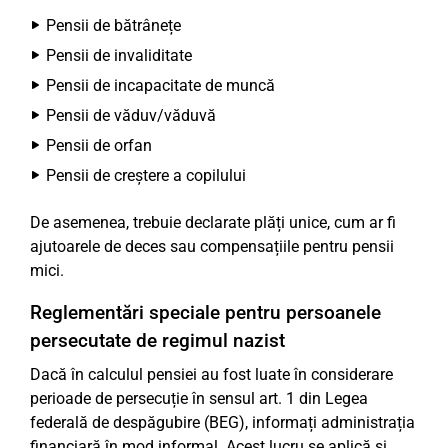
Pensii de bătrânețe
Pensii de invaliditate
Pensii de incapacitate de muncă
Pensii de văduv/văduvă
Pensii de orfan
Pensii de creștere a copilului
De asemenea, trebuie declarate plăți unice, cum ar fi
ajutoarele de deces sau compensațiile pentru pensii
mici.
Reglementări speciale pentru persoanele
persecutate de regimul nazist
Dacă în calculul pensiei au fost luate în considerare
perioade de persecuție în sensul art. 1 din Legea
federală de despăgubire (BEG), informați administrația
financiară în mod informal. Acest lucru se aplică și