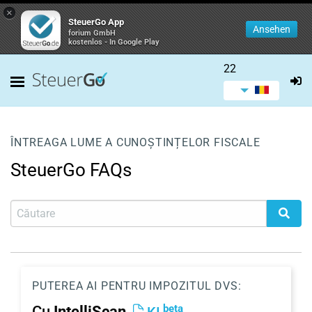
×
SteuerGo App
Ansehen
forium GmbH
kostenlos - In Google Play
22
ÎNTREAGA LUME A CUNOȘTINȚELOR FISCALE
SteuerGo FAQs
PUTEREA AI PENTRU IMPOZITUL DVS:
beta
Cu
IntelliScan