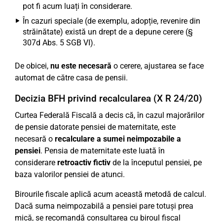
pot fi acum luați în considerare.
În cazuri speciale (de exemplu, adopție, revenire din
străinătate) există un drept de a depune cerere (§
307d Abs. 5 SGB VI).
De obicei,
nu este necesară
o cerere, ajustarea se face
automat de către casa de pensii.
Decizia BFH privind recalcularea (X R 24/20)
Curtea Federală Fiscală a decis că, în cazul majorărilor
de pensie datorate pensiei de maternitate, este
necesară o
recalculare a sumei neimpozabile a
pensiei
. Pensia de maternitate este luată în
considerare
retroactiv fictiv
de la începutul pensiei, pe
baza valorilor pensiei de atunci.
Birourile fiscale aplică acum această metodă de calcul.
Dacă suma neimpozabilă a pensiei pare totuși prea
mică, se recomandă consultarea cu biroul fiscal