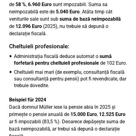
de
58 %
,
6.960 Euro
sunt impozabili. Suma sa
neimpozabilă este de
5.040 Euro
. Atâta timp cât
veniturile sale sunt sub
suma de bază neimpozabilă
de
12.096 Euro
(2025), nu trebuie să depună o
declarație fiscală.
Cheltuieli profesionale:
Administrația fiscală deduce automat o
sumă
forfetară pentru cheltuieli profesionale
de 102 Euro.
Cheltuieli mai mari (de exemplu, consultanță fiscală
sau consultanță pentru pensii) pot fi revendicate, dar
trebuie dovedite.
Beispiel für 2024
Dacă domnul Müller iese la pensie abia în 2025 și
primește o pensie anuală de
15.000 Euro
,
12.525 Euro
ar fi impozabili (83,5 %). Deoarece depășește suma de
bază neimpozabilă, ar trebui să depună o declarație