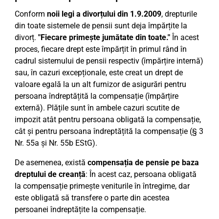
Conform
noii legi a divorțului din 1.9.2009
, drepturile
din toate sistemele de pensii sunt deja împărțite la
divorț.
"Fiecare primește jumătate din toate."
În acest
proces, fiecare drept este împărțit în primul rând în
cadrul sistemului de pensii respectiv (împărțire internă)
sau, în cazuri excepționale, este creat un drept de
valoare egală la un alt furnizor de asigurări pentru
persoana îndreptățită la compensație (împărțire
externă). Plățile sunt în ambele cazuri scutite de
impozit atât pentru persoana obligată la compensație,
cât și pentru persoana îndreptățită la compensație (§ 3
Nr. 55a și Nr. 55b EStG).
De asemenea, există
compensația de pensie pe baza
dreptului de creanță
: În acest caz, persoana obligată
la compensație primește veniturile în întregime, dar
este obligată să transfere o parte din acestea
persoanei îndreptățite la compensație.