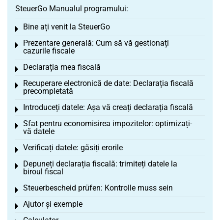
SteuerGo Manualul programului:
Bine ați venit la SteuerGo
Toggle menu
Prezentare generală: Cum să vă gestionați
Toggle menu
cazurile fiscale
Declarația mea fiscală
Toggle menu
Recuperare electronică de date: Declarația fiscală
Toggle menu
precompletată
Introduceți datele: Așa vă creați declarația fiscală
Toggle menu
Sfat pentru economisirea impozitelor: optimizați-
Toggle menu
vă datele
Verificați datele: găsiți erorile
Toggle menu
Depuneți declarația fiscală: trimiteți datele la
Toggle menu
biroul fiscal
Steuerbescheid prüfen: Kontrolle muss sein
Toggle menu
Ajutor și exemple
Toggle menu