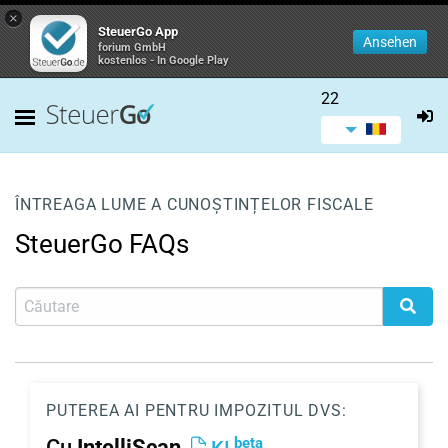
×
SteuerGo App
Ansehen
forium GmbH
kostenlos - In Google Play
22
ÎNTREAGA LUME A CUNOȘTINȚELOR FISCALE
SteuerGo FAQs
PUTEREA AI PENTRU IMPOZITUL DVS:
beta
Cu
IntelliScan