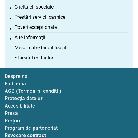
Cheltuieli speciale
Toggle menu
Prestări servicii casnice
Toggle menu
Poveri excepționale
Toggle menu
Alte informații
Toggle menu
Mesaj către biroul fiscal
Sfârșitul editărilor
Despre noi
Emblemă
AGB (Termeni și condiții)
Protecția datelor
Accesibilitate
Presă
Prețuri
Program de parteneriat
Revocare contract