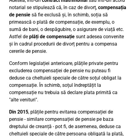
Adesea, într-un
contract matrimonial
sau într-un acord
notarial se stipulează că, în caz de divorț,
compensația
de pensie
să fie exclusă și, în schimb, soția să
primească o plată de compensație, de exemplu, o
sumă de bani, o despăgubire, o asigurare de viață etc.
Astfel de
plăți de compensație
sunt adesea convenite
și în cadrul procedurii de divorț pentru a compensa
cererile de pensie.
Conform legislației anterioare, plățile private pentru
excluderea compensației de pensie nu puteau fi
deduse ca cheltuieli speciale de către soțul obligat la
compensație. În schimb, soțul îndreptățit la
compensație nu trebuia să declare plata primită ca
"alte venituri".
Din 2015
, plățile pentru evitarea compensației de
pensie - similare compensației de pensie pe baza
dreptului de creanță - pot fi, de asemenea, deduse ca
cheltuieli speciale de către persoana obligată la plată,