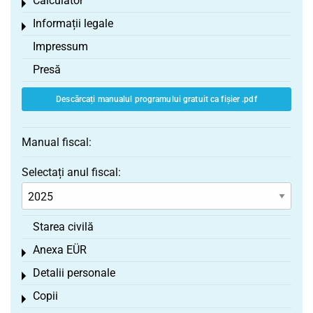
Calculator
Toggle menu
Informații legale
Toggle menu
Impressum
Presă
Descărcați manualul programului gratuit ca fișier .pdf
Manual fiscal:
Selectați anul fiscal:
Starea civilă
Anexa EÜR
Toggle menu
Detalii personale
Toggle menu
Copii
Toggle menu