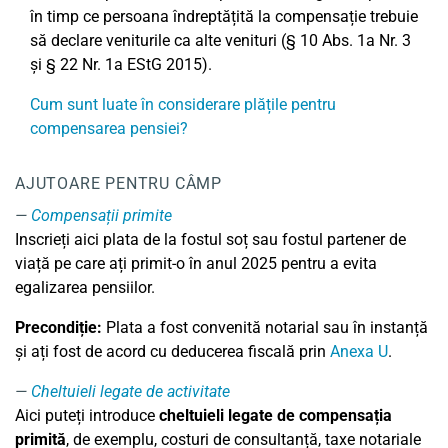
în timp ce persoana îndreptățită la compensație trebuie
să declare veniturile ca alte venituri (§ 10 Abs. 1a Nr. 3
și § 22 Nr. 1a EStG 2015).
Cum sunt luate în considerare plățile pentru
compensarea pensiei?
AJUTOARE PENTRU CÂMP
Compensații primite
Inscrieți aici plata de la fostul soț sau fostul partener de
viață pe care ați primit-o în anul 2025 pentru a evita
egalizarea pensiilor.
Precondiție:
Plata a fost convenită notarial sau în instanță
și ați fost de acord cu deducerea fiscală prin
Anexa U
.
Cheltuieli legate de activitate
Aici puteți introduce
cheltuieli legate de compensația
primită
, de exemplu, costuri de consultanță, taxe notariale