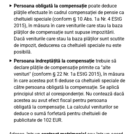
Persoana obligată la compensație
poate deduce
plățile efectuate în cadrul compensației de pensie ca
cheltuieli speciale (conform § 10 Abs. 1a Nr. 4 EStG
2015), în măsura în care veniturile care stau la baza
plăților de compensație sunt supuse impozitării.
Dacă veniturile care stau la baza plăților sunt scutite
de impozit, deducerea ca cheltuieli speciale nu este
posibilă.
Persoana îndreptățită la compensație
trebuie să
declare plățile de compensație primite ca "alte
venituri" (conform § 22 Nr. 1a EStG 2015), în măsura
în care acestea pot fi deduse ca cheltuieli speciale de
către persoana obligată la compensație. Se aplică
principiul strict al corespondenței. Nu contează dacă
acestea au avut efect fiscal pentru persoana
obligată la compensație. La calculul veniturilor se
deduce o sumă forfetară pentru cheltuieli de
publicitate de 102 EUR.