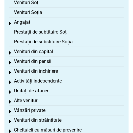
Venituri Soț
Venituri Soția
Angajat
Toggle menu
Prestații de subtituire Soț
Prestații de substituire Soția
Venituri din capital
Toggle menu
Venituri din pensii
Toggle menu
Venituri din închiriere
Toggle menu
Activități independente
Toggle menu
Unități de afaceri
Toggle menu
Alte venituri
Toggle menu
Vânzări private
Toggle menu
Venituri din străinătate
Toggle menu
Cheltuieli cu măsuri de prevenire
Toggle menu