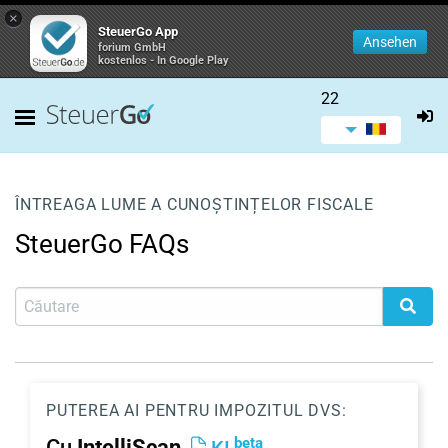
×
SteuerGo App
Ansehen
forium GmbH
kostenlos - In Google Play
22
ÎNTREAGA LUME A CUNOȘTINȚELOR FISCALE
SteuerGo FAQs
PUTEREA AI PENTRU IMPOZITUL DVS:
beta
Cu
IntelliScan