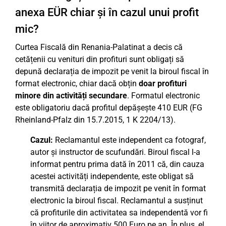
anexa EÜR chiar și în cazul unui profit
mic?
Curtea Fiscală din Renania-Palatinat a decis că
cetățenii cu venituri din profituri sunt obligați să
depună declarația de impozit pe venit la biroul fiscal în
format electronic, chiar dacă obțin
doar profituri
minore din activități secundare
. Formatul electronic
este obligatoriu dacă profitul depășește 410 EUR (FG
Rheinland-Pfalz din 15.7.2015, 1 K 2204/13).
Cazul:
Reclamantul este independent ca fotograf,
autor și instructor de scufundări. Biroul fiscal l-a
informat pentru prima dată în 2011 că, din cauza
acestei activități independente, este obligat să
transmită declarația de impozit pe venit în format
electronic la biroul fiscal. Reclamantul a susținut
că profiturile din activitatea sa independentă vor fi
în viitor de aproximativ 500 Euro pe an. În plus, el