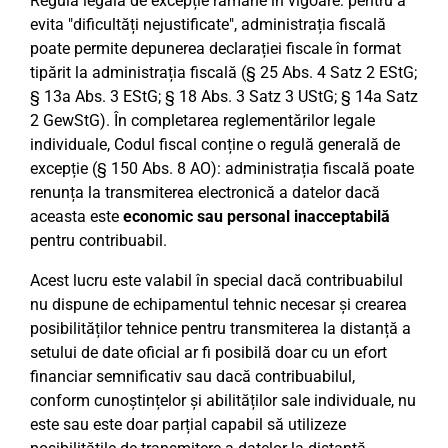
Regula legală de excepție rămâne în vigoare: pentru a
evita "dificultăți nejustificate", administrația fiscală
poate permite depunerea declarației fiscale în format
tipărit la administrația fiscală (§ 25 Abs. 4 Satz 2 EStG;
§ 13a Abs. 3 EStG; § 18 Abs. 3 Satz 3 UStG; § 14a Satz
2 GewStG). În completarea reglementărilor legale
individuale, Codul fiscal conține o regulă generală de
excepție (§ 150 Abs. 8 AO): administrația fiscală poate
renunța la transmiterea electronică a datelor dacă
aceasta este
economic sau personal inacceptabilă
pentru contribuabil.
Acest lucru este valabil în special dacă contribuabilul
nu dispune de echipamentul tehnic necesar și crearea
posibilităților tehnice pentru transmiterea la distanță a
setului de date oficial ar fi posibilă doar cu un efort
financiar semnificativ sau dacă contribuabilul,
conform cunoștințelor și abilităților sale individuale, nu
este sau este doar parțial capabil să utilizeze