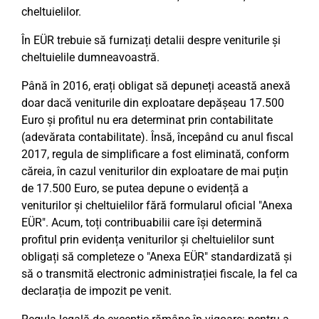
cheltuielilor.
În EÜR trebuie să furnizați detalii despre veniturile și
cheltuielile dumneavoastră.
Până în 2016, erați obligat să depuneți această anexă
doar dacă veniturile din exploatare depășeau 17.500
Euro și profitul nu era determinat prin contabilitate
(adevărata contabilitate). Însă, începând cu anul fiscal
2017, regula de simplificare a fost eliminată, conform
căreia, în cazul veniturilor din exploatare de mai puțin
de 17.500 Euro, se putea depune o evidență a
veniturilor și cheltuielilor fără formularul oficial "Anexa
EÜR". Acum, toți contribuabilii care își determină
profitul prin evidența veniturilor și cheltuielilor sunt
obligați să completeze o "Anexa EÜR" standardizată și
să o transmită electronic administrației fiscale, la fel ca
declarația de impozit pe venit.