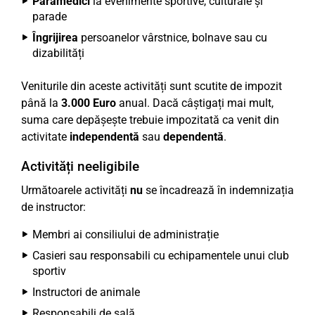
Paramedici
la evenimente sportive, culturale și
parade
Îngrijirea
persoanelor vârstnice, bolnave sau cu
dizabilități
Veniturile din aceste activități sunt scutite de impozit
până la
3.000 Euro
anual. Dacă câștigați mai mult,
suma care depășește trebuie impozitată ca venit din
activitate
independentă
sau
dependentă
.
Activități neeligibile
Următoarele activități
nu
se încadrează în indemnizația
de instructor:
Membri ai consiliului de administrație
Casieri sau responsabili cu echipamentele unui club
sportiv
Instructori de animale
Responsabili de sală