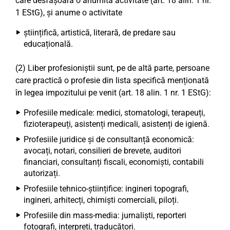
care desfășoară o anumită activitate (art. 18 alin. 1 nr.
1 EStG), și anume o activitate
științifică, artistică, literară, de predare sau
educațională.
(2) Liber profesioniștii sunt, pe de altă parte, persoane
care practică o profesie din lista specifică menționată
în legea impozitului pe venit (art. 18 alin. 1 nr. 1 EStG):
Profesiile medicale: medici, stomatologi, terapeuți,
fizioterapeuți, asistenți medicali, asistenți de igienă.
Profesiile juridice și de consultanță economică:
avocați, notari, consilieri de brevete, auditori
financiari, consultanți fiscali, economiști, contabili
autorizați.
Profesiile tehnico-științifice: ingineri topografi,
ingineri, arhitecți, chimiști comerciali, piloți.
Profesiile din mass-media: jurnaliști, reporteri
fotografi, interpreți, traducători.