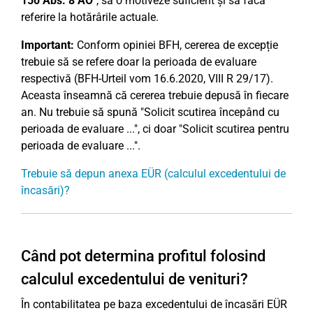
150 Abs. 8 AO
", să o motiveze suficient și să facă
referire la hotărârile actuale.
Important:
Conform opiniei BFH, cererea de excepție
trebuie să se refere doar la perioada de evaluare
respectivă (BFH-Urteil vom 16.6.2020, VIII R 29/17).
Aceasta înseamnă că cererea trebuie depusă în fiecare
an. Nu trebuie să spună "Solicit scutirea începând cu
perioada de evaluare ...", ci doar "Solicit scutirea pentru
perioada de evaluare ...".
Trebuie să depun anexa EÜR (calculul excedentului de
încasări)?
Când pot determina profitul folosind
calculul excedentului de venituri?
În contabilitatea pe baza excedentului de încasări EÜR