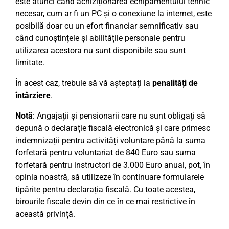
este atunci când achiziționarea echipamentului tehnic
necesar, cum ar fi un PC și o conexiune la internet, este
posibilă doar cu un efort financiar semnificativ sau
când cunoștințele și abilitățile personale pentru
utilizarea acestora nu sunt disponibile sau sunt
limitate.
În acest caz, trebuie să vă așteptați la
penalități de
întârziere
.
Notă
: Angajații și pensionarii care nu sunt obligați să
depună o declarație fiscală electronică și care primesc
indemnizații pentru activități voluntare până la suma
forfetară pentru voluntariat de 840 Euro sau suma
forfetară pentru instructori de 3.000 Euro anual, pot, în
opinia noastră, să utilizeze în continuare formularele
tipărite pentru declarația fiscală. Cu toate acestea,
birourile fiscale devin din ce în ce mai restrictive în
această privință.