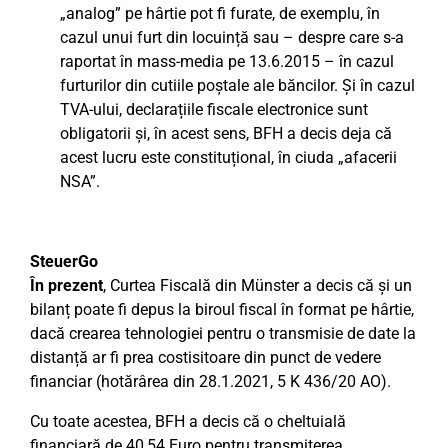
„analog” pe hârtie pot fi furate, de exemplu, în
cazul unui furt din locuință sau – despre care s-a
raportat în mass-media pe 13.6.2015 – în cazul
furturilor din cutiile poștale ale băncilor. Și în cazul
TVA-ului, declarațiile fiscale electronice sunt
obligatorii și, în acest sens, BFH a decis deja că
acest lucru este constituțional, în ciuda „afacerii
NSA”.
SteuerGo
În prezent
, Curtea Fiscală din Münster a decis că și un
bilanț poate fi depus la biroul fiscal în format pe hârtie,
dacă crearea tehnologiei pentru o transmisie de date la
distanță ar fi prea costisitoare din punct de vedere
financiar (hotărârea din 28.1.2021, 5 K 436/20 AO).
Cu toate acestea, BFH a decis că o cheltuială
financiară de 40,54 Euro pentru transmiterea