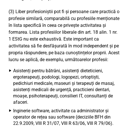
(3) Liber profesioniștii pot fi și persoane care practică o
profesie similară, comparabilă cu profesiile menționate
în lista specifică în ceea ce privește activitatea și
formarea. Lista profesiilor liberale din art. 18 alin. 1 nr.
1 EStG nu este exhaustivă. Este important ca
activitatea să fie desfășurată în mod independent și pe
propria răspundere, pe baza cunoștințelor proprii. Acest
lucru se aplică, de exemplu, următoarelor profesii:
Asistenți pentru bătrâni, asistenți dieteticieni,
ergoterapeuți, podologi, logopezi, ortoptiști,
pedichiuri medicale, maseuri și terapeuți de masaj,
asistenți medicali de urgență, practicieni dentari,
moașe, psihoterapeuți, consilieri IT, consultanți de
afaceri.
Inginerie software, activitate ca administrator și
operator de rețea sau software (deciziile BFH din
22.9.2009, VIII R 31/07, VIII R 63/06, VIII R 79/06).