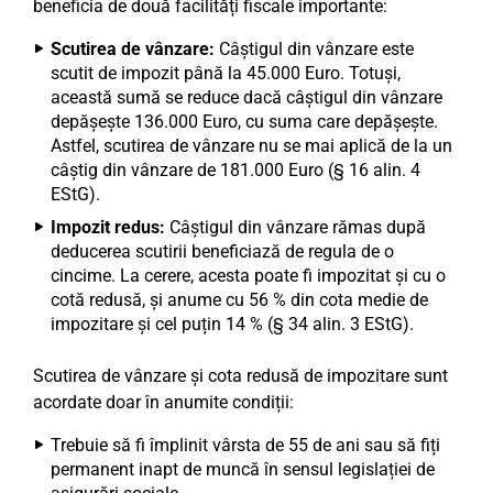
beneficia de două facilități fiscale importante:
Scutirea de vânzare:
Câștigul din vânzare este
scutit de impozit până la 45.000 Euro. Totuși,
această sumă se reduce dacă câștigul din vânzare
depășește 136.000 Euro, cu suma care depășește.
Astfel, scutirea de vânzare nu se mai aplică de la un
câștig din vânzare de 181.000 Euro (§ 16 alin. 4
EStG).
Impozit redus:
Câștigul din vânzare rămas după
deducerea scutirii beneficiază de regula de o
cincime. La cerere, acesta poate fi impozitat și cu o
cotă redusă, și anume cu 56 % din cota medie de
impozitare și cel puțin 14 % (§ 34 alin. 3 EStG).
Scutirea de vânzare și cota redusă de impozitare sunt
acordate doar în anumite condiții:
Trebuie să fi împlinit vârsta de 55 de ani sau să fiți
permanent inapt de muncă în sensul legislației de