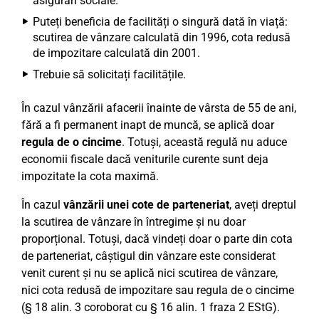
asigurări sociale.
Puteți beneficia de facilități o singură dată în viață:
scutirea de vânzare calculată din 1996, cota redusă
de impozitare calculată din 2001.
Trebuie să solicitați facilitățile.
În cazul vânzării afacerii înainte de vârsta de 55 de ani,
fără a fi permanent inapt de muncă, se aplică doar
regula de o cincime
. Totuși, această regulă nu aduce
economii fiscale dacă veniturile curente sunt deja
impozitate la cota maximă.
În cazul
vânzării unei cote de parteneriat
, aveți dreptul
la scutirea de vânzare în întregime și nu doar
proporțional. Totuși, dacă vindeți doar o parte din cota
de parteneriat, câștigul din vânzare este considerat
venit curent și nu se aplică nici scutirea de vânzare,
nici cota redusă de impozitare sau regula de o cincime
(§ 18 alin. 3 coroborat cu § 16 alin. 1 fraza 2 EStG).