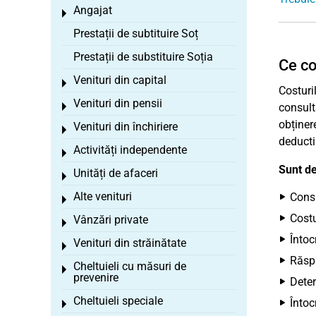
Angajat
Toggle menu
Prestații de subtituire Soț
Prestații de substituire Soția
Ce co
Venituri din capital
Toggle menu
Costuri
Venituri din pensii
Toggle menu
consult
obținer
Venituri din închiriere
Toggle menu
deductib
Activități independente
Toggle menu
Sunt de
Unități de afaceri
Toggle menu
Alte venituri
Consu
Toggle menu
Costu
Vânzări private
Toggle menu
Întoc
Venituri din străinătate
Toggle menu
Răspu
Cheltuieli cu măsuri de
Toggle menu
prevenire
Deter
Cheltuieli speciale
Întoc
Toggle menu