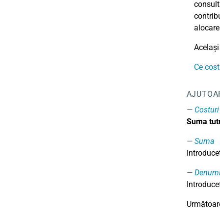
consult
contrib
alocare
Același
Ce cost
AJUTOA
Costuri
Suma tutu
Suma
Introduceț
Denumi
Introduce
Următoare