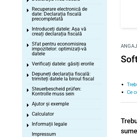
Toggle menu
Recuperare electronică de
Toggle menu
date: Declarația fiscală
precompletată
Introduceți datele: Așa vă
Toggle menu
creați declarația fiscală
Sfat pentru economisirea
Toggle menu
ANGA
impozitelor: optimizați-vă
datele
Soft
Verificați datele: găsiți erorile
Toggle menu
Depuneți declarația fiscală:
Toggle menu
trimiteți datele la biroul fiscal
Treb
Steuerbescheid prüfen:
Toggle menu
Ce c
Kontrolle muss sein
Ajutor și exemple
Toggle menu
Calculator
Toggle menu
Trebu
Informații legale
Toggle menu
sume
Impressum