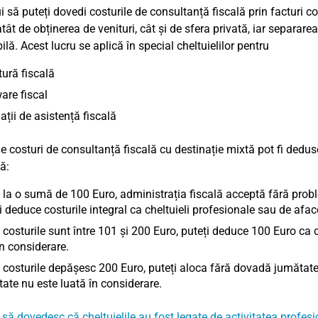
ui să puteți dovedi costurile de consultanță fiscală prin facturi c
atât de obținerea de venituri, cât și de sfera privată, iar separar
lă. Acest lucru se aplică în special cheltuielilor pentru
atură fiscală
are fiscal
ații de asistență fiscală
de costuri de consultanță fiscală cu destinație mixtă pot fi dedu
ă:
la o sumă de 100 Euro, administrația fiscală acceptă fără pro
i deduce costurile integral ca cheltuieli profesionale sau de aface
costurile sunt între 101 și 200 Euro, puteți deduce 100 Euro ca ch
în considerare.
costurile depășesc 200 Euro, puteți aloca fără dovadă jumătate c
ate nu este luată în considerare.
 să dovedesc că cheltuielile au fost legate de activitatea profe