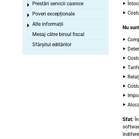
Prestări servicii casnice
Întoc
Toggle menu
Costu
Poveri excepționale
Toggle menu
Alte informații
Toggle menu
Nu sunt
Mesaj către biroul fiscal
Compl
Sfârșitul editărilor
Deter
Costu
Tarif
Relaț
Costu
Impoz
Aloca
Sfat:
În
softwar
Indifer