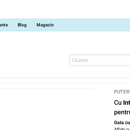
vente
Blog
Magazin
PUTER
Cu
In
pentr
Gata cu 
Aflați 