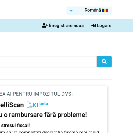
Română
Înregistrare nouă
Logare
EA AI PENTRU IMPOZITUL DVS:
beta
telliScan
KI
u o rambursare fără probleme!
stresul fiscal!
cum să vă completați declarația fiscală mai rapid