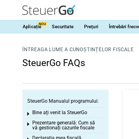
NOU
Aplicație
Securitate
Prețuri
Întrebări frec
ÎNTREAGA LUME A CUNOȘTINȚELOR FISCALE
SteuerGo FAQs
SteuerGo Manualul programului:
Bine ați venit la SteuerGo
Toggle menu
Prezentare generală: Cum să
Toggle menu
vă gestionați cazurile fiscale
Declarația mea fiscală