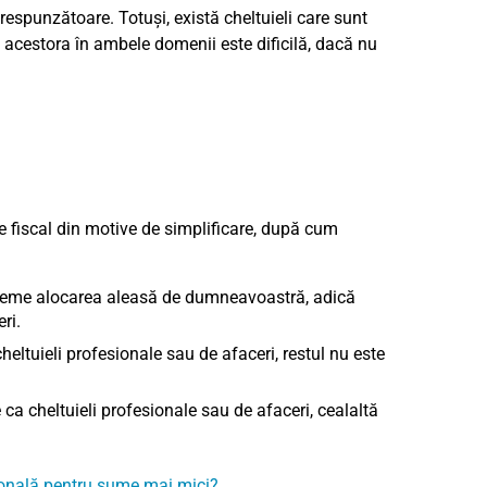
orespunzătoare. Totuși, există cheltuieli care sunt
ea acestora în ambele domenii este dificilă, dacă nu
se fiscal din motive de simplificare, după cum
bleme alocarea aleasă de dumneavoastră, adică
ri.
eltuieli profesionale sau de afaceri, restul nu este
a cheltuieli profesionale sau de afaceri, cealaltă
sională pentru sume mai mici?