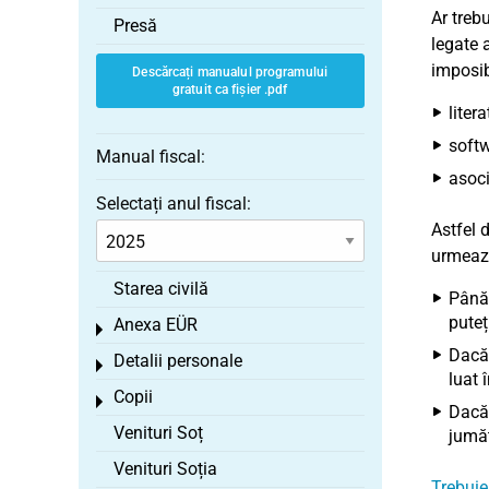
Ar treb
Presă
legate 
imposibi
Descărcați manualul programului
gratuit ca fișier .pdf
liter
softw
Manual fiscal:
asoci
Selectați anul fiscal:
Astfel 
urmeaz
Starea civilă
Până 
puteț
Anexa EÜR
Toggle menu
Dacă 
Detalii personale
Toggle menu
luat 
Copii
Toggle menu
Dacă 
Venituri Soț
jumăt
Venituri Soția
Trebuie