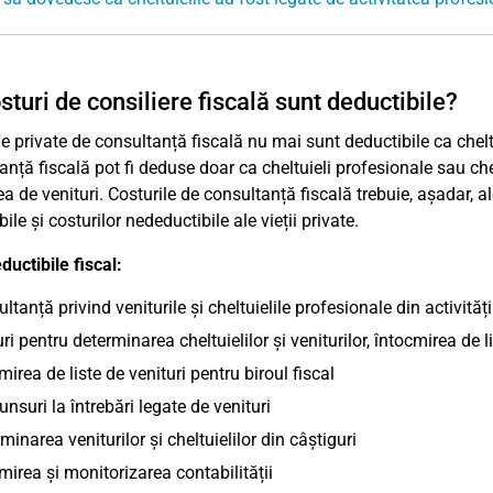
sturi de consiliere fiscală sunt deductibile?
le private de consultanță fiscală nu mai sunt deductibile ca chelt
anță fiscală pot fi deduse doar ca cheltuieli profesionale sau che
ea de venituri. Costurile de consultanță fiscală trebuie, așadar, a
ile și costurilor nedeductibile ale vieții private.
ductibile fiscal:
ltanță privind veniturile și cheltuielile profesionale din activități 
ri pentru determinarea cheltuielilor și veniturilor, întocmirea d
mirea de liste de venituri pentru biroul fiscal
nsuri la întrebări legate de venituri
minarea veniturilor și cheltuielilor din câștiguri
mirea și monitorizarea contabilității