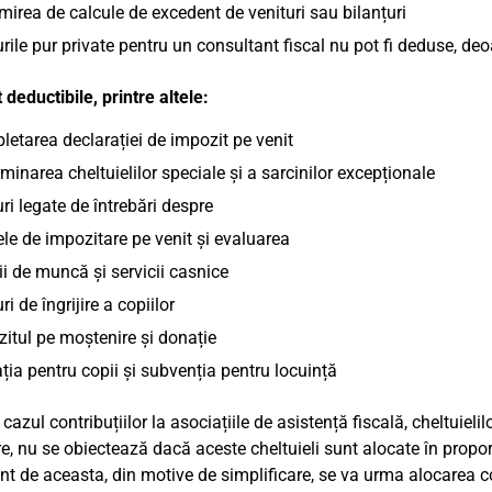
mirea de calcule de excedent de venituri sau bilanțuri
rile pur private pentru un consultant fiscal nu pot fi deduse, deoa
 deductibile, printre altele:
etarea declarației de impozit pe venit
minarea cheltuielilor speciale și a sarcinilor excepționale
ri legate de întrebări despre
ele de impozitare pe venit și evaluarea
ii de muncă și servicii casnice
ri de îngrijire a copiilor
itul pe moștenire și donație
ția pentru copii și subvenția pentru locuință
 cazul contribuțiilor la asociațiile de asistență fiscală, cheltuielil
e, nu se obiectează dacă aceste cheltuieli sunt alocate în propor
ent de aceasta, din motive de simplificare, se va urma alocarea co