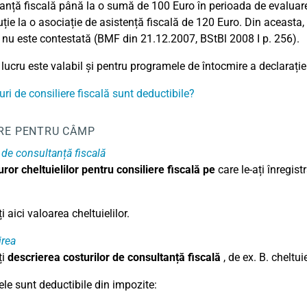
anță fiscală până la o sumă de 100 Euro în perioada de evaluare
uție la o asociație de asistență fiscală de 120 Euro. Din aceasta,
 nu este contestată (BMF din 21.12.2007, BStBl 2008 I p. 256).
 lucru este valabil și pentru programele de întocmire a declaraț
uri de consiliere fiscală sunt deductibile?
RE PENTRU CÂMP
 de consultanță fiscală
ror cheltuielilor pentru consiliere fiscală pe
care le-ați înregis
i aici valoarea cheltuielilor.
rea
ți
descrierea costurilor de consultanță fiscală
, de ex. B. cheltui
le sunt deductibile din impozite: