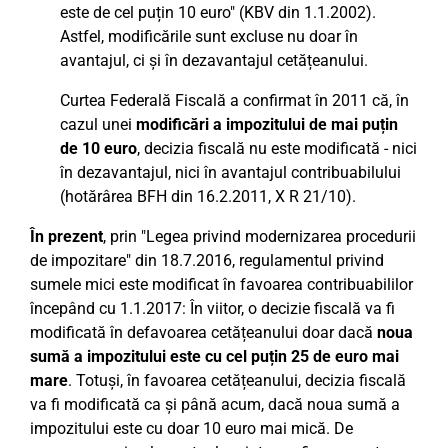
este de cel puțin 10 euro" (KBV din 1.1.2002).
Astfel, modificările sunt excluse nu doar în
avantajul, ci și în dezavantajul cetățeanului.
Curtea Federală Fiscală a confirmat în 2011 că, în
cazul unei
modificări a impozitului de mai puțin
de 10 euro
, decizia fiscală nu este modificată - nici
în dezavantajul, nici în avantajul contribuabilului
(hotărârea BFH din 16.2.2011, X R 21/10).
În prezent
, prin "Legea privind modernizarea procedurii
de impozitare" din 18.7.2016, regulamentul privind
sumele mici este modificat în favoarea contribuabililor
începând cu 1.1.2017: În viitor, o decizie fiscală va fi
modificată în defavoarea cetățeanului doar dacă
noua
sumă a impozitului este cu cel puțin 25 de euro mai
mare
. Totuși, în favoarea cetățeanului, decizia fiscală
va fi modificată ca și până acum, dacă noua sumă a
impozitului este cu doar 10 euro mai mică. De