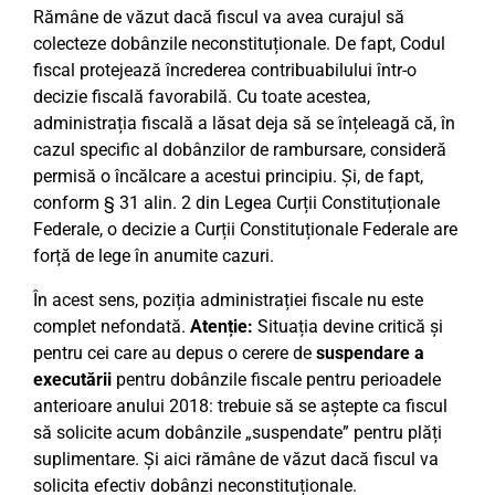
Rămâne de văzut dacă fiscul va avea curajul să
colecteze dobânzile neconstituționale. De fapt, Codul
fiscal protejează încrederea contribuabilului într-o
decizie fiscală favorabilă. Cu toate acestea,
administrația fiscală a lăsat deja să se înțeleagă că, în
cazul specific al dobânzilor de rambursare, consideră
permisă o încălcare a acestui principiu. Și, de fapt,
conform § 31 alin. 2 din Legea Curții Constituționale
Federale, o decizie a Curții Constituționale Federale are
forță de lege în anumite cazuri.
În acest sens, poziția administrației fiscale nu este
complet nefondată.
Atenție:
Situația devine critică și
pentru cei care au depus o cerere de
suspendare a
executării
pentru dobânzile fiscale pentru perioadele
anterioare anului 2018: trebuie să se aștepte ca fiscul
să solicite acum dobânzile „suspendate” pentru plăți
suplimentare. Și aici rămâne de văzut dacă fiscul va
solicita efectiv dobânzi neconstituționale.