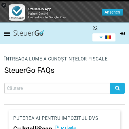
×
SteuerGo App
Ansehen
forium GmbH
kostenlos - In Google Play
22
ÎNTREAGA LUME A CUNOȘTINȚELOR FISCALE
SteuerGo FAQs
PUTEREA AI PENTRU IMPOZITUL DVS:
beta
Cu
IntelliScan