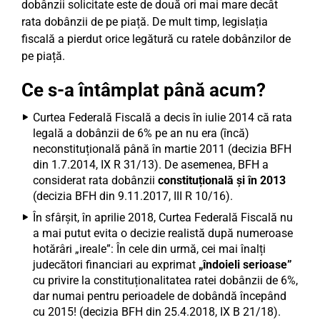
dobânzii solicitate este de două ori mai mare decât
rata dobânzii de pe piață. De mult timp, legislația
fiscală a pierdut orice legătură cu ratele dobânzilor de
pe piață.
Ce s-a întâmplat până acum?
Curtea Federală Fiscală a decis în iulie 2014 că rata
legală a dobânzii de 6% pe an nu era (încă)
neconstituțională până în martie 2011 (decizia BFH
din 1.7.2014, IX R 31/13). De asemenea, BFH a
considerat rata dobânzii
constituțională și în 2013
(decizia BFH din 9.11.2017, III R 10/16).
În sfârșit, în aprilie 2018, Curtea Federală Fiscală nu
a mai putut evita o decizie realistă după numeroase
hotărâri „ireale”: În cele din urmă, cei mai înalți
judecători financiari au exprimat
„îndoieli serioase”
cu privire la constituționalitatea ratei dobânzii de 6%,
dar numai pentru perioadele de dobândă începând
cu 2015! (decizia BFH din 25.4.2018, IX B 21/18).