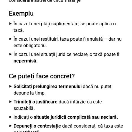
considerare astfel de circumstanțe.
Exemplu
În cazul unei plăți suplimentare, se poate aplica o
taxă.
În cazul unei restituiri, taxa poate fi anulată – dar nu
este obligatoriu.
În cazul unei situații juridice neclare, o taxă poate fi
nepermisă.
Ce puteți face concret?
Solicitați prelungirea termenului
dacă nu puteți
depune la timp.
Trimiteți o justificare
dacă întârzierea este
scuzabilă.
indicați o
situație juridică complicată sau neclară.
Depuneți o contestație
dacă considerați că taxa este