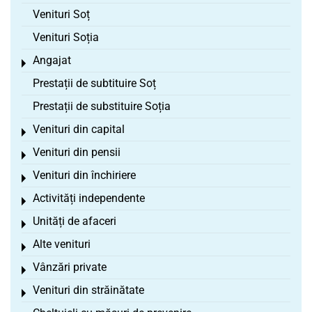
Venituri Soț
Venituri Soția
Angajat
Toggle menu
Prestații de subtituire Soț
Prestații de substituire Soția
Venituri din capital
Toggle menu
Venituri din pensii
Toggle menu
Venituri din închiriere
Toggle menu
Activități independente
Toggle menu
Unități de afaceri
Toggle menu
Alte venituri
Toggle menu
Vânzări private
Toggle menu
Venituri din străinătate
Toggle menu