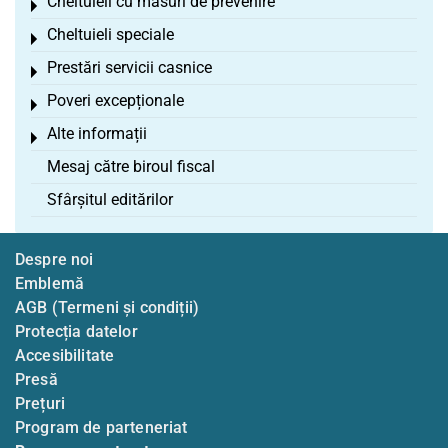
Cheltuieli cu măsuri de prevenire
Toggle menu
Cheltuieli speciale
Toggle menu
Prestări servicii casnice
Toggle menu
Poveri excepționale
Toggle menu
Alte informații
Toggle menu
Mesaj către biroul fiscal
Sfârșitul editărilor
Despre noi
Emblemă
AGB (Termeni și condiții)
Protecția datelor
Accesibilitate
Presă
Prețuri
Program de parteneriat