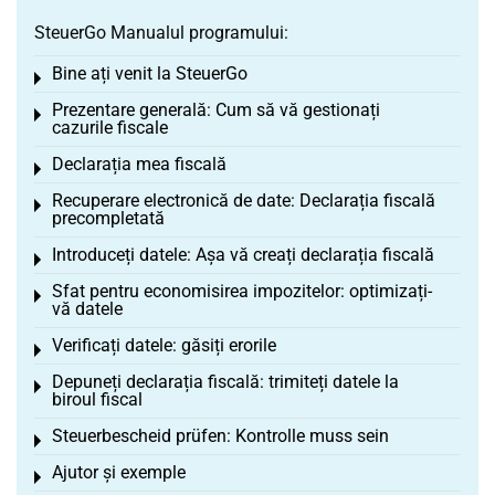
SteuerGo Manualul programului:
Bine ați venit la SteuerGo
Toggle menu
Prezentare generală: Cum să vă gestionați
Toggle menu
cazurile fiscale
Declarația mea fiscală
Toggle menu
Recuperare electronică de date: Declarația fiscală
Toggle menu
precompletată
Introduceți datele: Așa vă creați declarația fiscală
Toggle menu
Sfat pentru economisirea impozitelor: optimizați-
Toggle menu
vă datele
Verificați datele: găsiți erorile
Toggle menu
Depuneți declarația fiscală: trimiteți datele la
Toggle menu
biroul fiscal
Steuerbescheid prüfen: Kontrolle muss sein
Toggle menu
Ajutor și exemple
Toggle menu