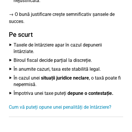
nejustificată.
→ O bună justificare crește semnificativ șansele de
succes.
Pe scurt
Taxele de întârziere apar în cazul depunerii
întârziate.
Biroul fiscal decide parțial la discreție.
În anumite cazuri, taxa este stabilită legal.
În cazul unei
situații juridice neclare
, o taxă poate fi
nepermisă.
Împotriva unei taxe puteți
depune o contestație.
Cum vă puteți opune unei penalități de întârziere?