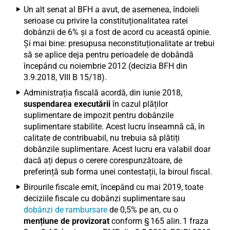
Un alt senat al BFH a avut, de asemenea, îndoieli
serioase cu privire la constituționalitatea ratei
dobânzii de 6% și a fost de acord cu această opinie.
Și mai bine: presupusa neconstituționalitate ar trebui
să se aplice deja pentru perioadele de dobândă
începând cu noiembrie 2012 (decizia BFH din
3.9.2018, VIII B 15/18).
Administrația fiscală acordă, din iunie 2018,
suspendarea executării
în cazul plăților
suplimentare de impozit pentru dobânzile
suplimentare stabilite. Acest lucru înseamnă că, în
calitate de contribuabil, nu trebuia să plătiți
dobânzile suplimentare. Acest lucru era valabil doar
dacă ați depus o cerere corespunzătoare, de
preferință sub forma unei contestații, la biroul fiscal.
Birourile fiscale emit, începând cu mai 2019, toate
deciziile fiscale cu dobânzi suplimentare sau
dobânzi de rambursare
de 0,5% pe an, cu o
mențiune de provizorat
conform § 165 alin. 1 fraza