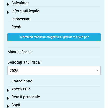
Calculator
Toggle menu
Informații legale
Toggle menu
Impressum
Presă
Descărcați manualul programului gratuit ca fișier .pdf
Manual fiscal:
Selectați anul fiscal:
Starea civilă
Anexa EÜR
Toggle menu
Detalii personale
Toggle menu
Copii
Toggle menu