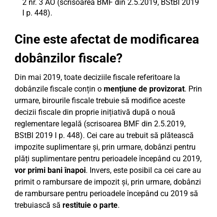
2 nr. 3 AO (scrisoarea BMF din 2.5.2019, BStBl 2019
I p. 448).
Cine este afectat de modificarea
dobânzilor fiscale?
Din mai 2019, toate deciziile fiscale referitoare la
dobânzile fiscale conțin o
mențiune de provizorat
. Prin
urmare, birourile fiscale trebuie să modifice aceste
decizii fiscale din proprie inițiativă după o nouă
reglementare legală (scrisoarea BMF din 2.5.2019,
BStBl 2019 I p. 448). Cei care au trebuit să plătească
impozite suplimentare și, prin urmare, dobânzi pentru
plăți suplimentare pentru perioadele începând cu 2019,
vor primi bani înapoi
. Invers, este posibil ca cei care au
primit o rambursare de impozit și, prin urmare, dobânzi
de rambursare pentru perioadele începând cu 2019 să
trebuiască să
restituie o parte
.