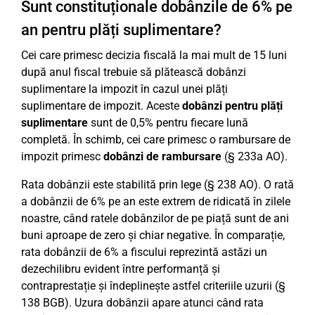
Sunt constituționale dobânzile de 6% pe
an pentru plăți suplimentare?
Cei care primesc decizia fiscală la mai mult de 15 luni
după anul fiscal trebuie să plătească dobânzi
suplimentare la impozit în cazul unei plăți
suplimentare de impozit. Aceste
dobânzi pentru plăți
suplimentare
sunt de 0,5% pentru fiecare lună
completă. În schimb, cei care primesc o rambursare de
impozit primesc
dobânzi de rambursare
(§ 233a AO).
Rata dobânzii este stabilită prin lege (§ 238 AO). O rată
a dobânzii de 6% pe an este extrem de ridicată în zilele
noastre, când ratele dobânzilor de pe piață sunt de ani
buni aproape de zero și chiar negative. În comparație,
rata dobânzii de 6% a fiscului reprezintă astăzi un
dezechilibru evident între performanță și
contraprestație și îndeplinește astfel criteriile uzurii (§
138 BGB). Uzura dobânzii apare atunci când rata