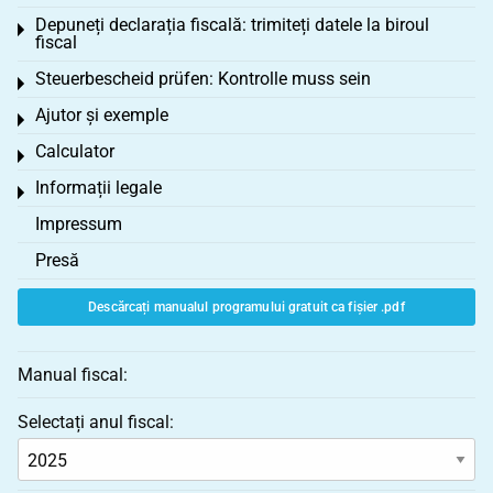
Depuneți declarația fiscală: trimiteți datele la biroul
Toggle menu
fiscal
Steuerbescheid prüfen: Kontrolle muss sein
Toggle menu
Ajutor și exemple
Toggle menu
Calculator
Toggle menu
Informații legale
Toggle menu
Impressum
Presă
Descărcați manualul programului gratuit ca fișier .pdf
Manual fiscal:
Selectați anul fiscal: