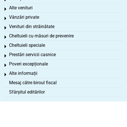
Toggle menu
Alte venituri
Toggle menu
Vânzări private
Toggle menu
Venituri din străinătate
Toggle menu
Cheltuieli cu măsuri de prevenire
Toggle menu
Cheltuieli speciale
Toggle menu
Prestări servicii casnice
Toggle menu
Poveri excepționale
Toggle menu
Alte informații
Toggle menu
Mesaj către biroul fiscal
Sfârșitul editărilor