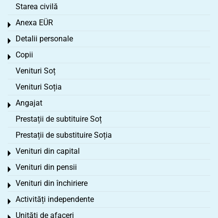
Starea civilă
Anexa EÜR
Toggle menu
Detalii personale
Toggle menu
Copii
Toggle menu
Venituri Soț
Venituri Soția
Angajat
Toggle menu
Prestații de subtituire Soț
Prestații de substituire Soția
Venituri din capital
Toggle menu
Venituri din pensii
Toggle menu
Venituri din închiriere
Toggle menu
Activități independente
Toggle menu
Unități de afaceri