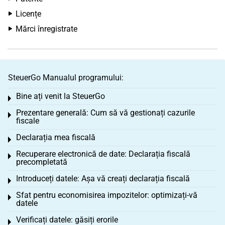
Licențe
Mărci înregistrate
SteuerGo Manualul programului:
Bine ați venit la SteuerGo
Toggle menu
Prezentare generală: Cum să vă gestionați cazurile
Toggle menu
fiscale
Declarația mea fiscală
Toggle menu
Recuperare electronică de date: Declarația fiscală
Toggle menu
precompletată
Introduceți datele: Așa vă creați declarația fiscală
Toggle menu
Sfat pentru economisirea impozitelor: optimizați-vă
Toggle menu
datele
Verificați datele: găsiți erorile
Toggle menu