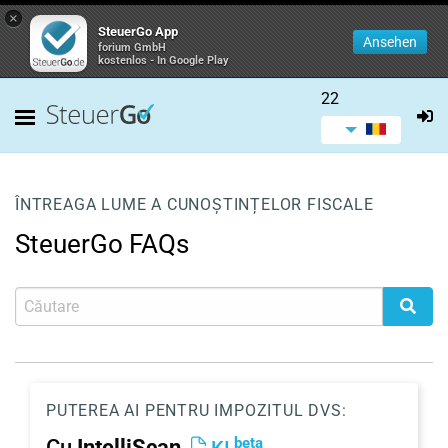
×
SteuerGo App
Ansehen
forium GmbH
kostenlos - In Google Play
22
ÎNTREAGA LUME A CUNOȘTINȚELOR FISCALE
SteuerGo FAQs
PUTEREA AI PENTRU IMPOZITUL DVS:
beta
Cu
IntelliScan