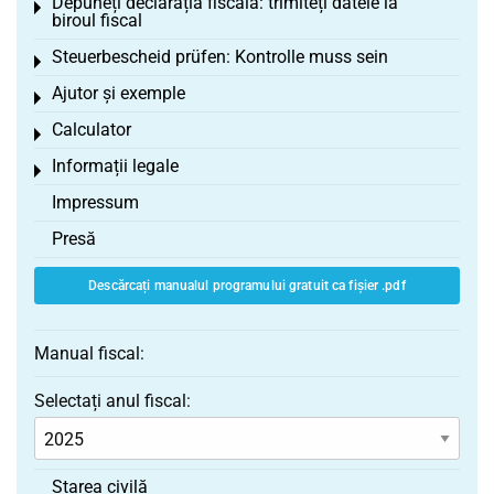
Depuneți declarația fiscală: trimiteți datele la
Toggle menu
biroul fiscal
Steuerbescheid prüfen: Kontrolle muss sein
Toggle menu
Ajutor și exemple
Toggle menu
Calculator
Toggle menu
Informații legale
Toggle menu
Impressum
Presă
Descărcați manualul programului gratuit ca fișier .pdf
Manual fiscal:
Selectați anul fiscal:
Starea civilă