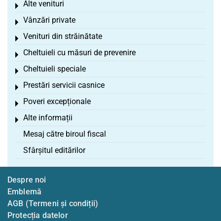
Alte venituri
Toggle menu
Vânzări private
Toggle menu
Venituri din străinătate
Toggle menu
Cheltuieli cu măsuri de prevenire
Toggle menu
Cheltuieli speciale
Toggle menu
Prestări servicii casnice
Toggle menu
Poveri excepționale
Toggle menu
Alte informații
Toggle menu
Mesaj către biroul fiscal
Sfârșitul editărilor
Despre noi
Emblemă
AGB (Termeni și condiții)
Protecția datelor