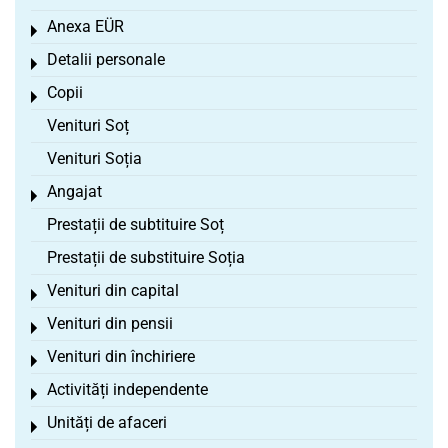
Anexa EÜR
Toggle menu
Detalii personale
Toggle menu
Copii
Toggle menu
Venituri Soț
Venituri Soția
Angajat
Toggle menu
Prestații de subtituire Soț
Prestații de substituire Soția
Venituri din capital
Toggle menu
Venituri din pensii
Toggle menu
Venituri din închiriere
Toggle menu
Activități independente
Toggle menu
Unități de afaceri
Toggle menu