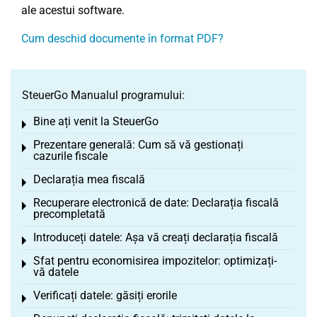
ale acestui software.
Cum deschid documente în format PDF?
SteuerGo Manualul programului:
Bine ați venit la SteuerGo
Toggle menu
Prezentare generală: Cum să vă gestionați
Toggle menu
cazurile fiscale
Declarația mea fiscală
Toggle menu
Recuperare electronică de date: Declarația fiscală
Toggle menu
precompletată
Introduceți datele: Așa vă creați declarația fiscală
Toggle menu
Sfat pentru economisirea impozitelor: optimizați-
Toggle menu
vă datele
Verificați datele: găsiți erorile
Toggle menu