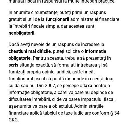
manual fiscal în răspunsul la multe întrebări practice.
În anumite circumstanțe, puteți primi un răspuns
gratuit și util de la
funcționarii
administrației financiare
la întrebări fiscale simple, dar acestea sunt
neobligatorii
.
Dacă aveți nevoie de un răspuns de încredere la
chestiuni mai dificile
, puteți solicita o
informație
obligatorie
. Pentru aceasta, trebuie să prezentați
în
scris
situația exactă, să formulați întrebarea și să
furnizați propria opinie juridică, astfel încât
funcționarul fiscal să poată răspunde în esență doar
cu da sau nu. Din 2007, se percepe o
taxă
pentru o
informație obligatorie, a cărei valoare nu depinde de
dificultatea întrebării, ci de valoarea impactului fiscal,
așa-numita valoare a obiectului. Administrațiile
financiare aplică tabelul de taxe judiciare conform § 34
GKG.