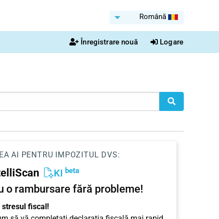
Română
Înregistrare nouă
Logare
EA AI PENTRU IMPOZITUL DVS:
beta
telliScan
KI
u o rambursare fără probleme!
stresul fiscal!
cum să vă completați declarația fiscală mai rapid