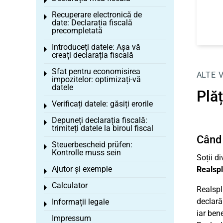
Toggle menu
Recuperare electronică de
Toggle menu
date: Declarația fiscală
precompletată
Introduceți datele: Așa vă
Toggle menu
creați declarația fiscală
Sfat pentru economisirea
Toggle menu
ALTE 
impozitelor: optimizați-vă
datele
Plăț
Verificați datele: găsiți erorile
Toggle menu
Depuneți declarația fiscală:
Toggle menu
trimiteți datele la biroul fiscal
Când 
Steuerbescheid prüfen:
Toggle menu
Kontrolle muss sein
Soții di
Ajutor și exemple
Realspl
Toggle menu
Calculator
Toggle menu
Realspl
declară 
Informații legale
Toggle menu
iar ben
Impressum