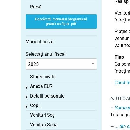
Realspl
Presă
Venituri
Descărcați manualul programului
întrețin
gratuit ca fișier .pdf
Plățile
venitur
Manual fiscal:
va fi fo
Selectați anul fiscal:
Tipp
Ca benef
întreți
Starea civilă
Când tr
Anexa EÜR
Toggle menu
Detalii personale
Toggle menu
AJUTOA
Copii
Toggle menu
Suma pr
Totalul pl
Venituri Soț
Venituri Soția
... din 