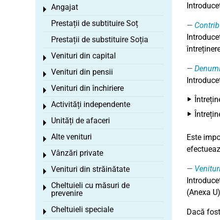
Introduceț
Angajat
Toggle menu
Prestații de subtituire Soț
Contribu
Introduceț
Prestații de substituire Soția
întreține
Venituri din capital
Toggle menu
Denumi
Venituri din pensii
Toggle menu
Introduceț
Venituri din închiriere
Toggle menu
Întreți
Activități independente
Toggle menu
Întreți
Unități de afaceri
Toggle menu
Alte venituri
Este impo
Toggle menu
efectuează
Vânzări private
Toggle menu
Venitur
Venituri din străinătate
Toggle menu
Introduceț
Cheltuieli cu măsuri de
Toggle menu
(Anexa U)
prevenire
Cheltuieli speciale
Dacă fost
Toggle menu