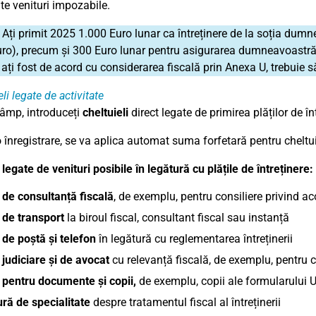
te venituri impozabile.
:
Ați primit 2025 1.000 Euro lunar ca întreținere de la soția dumn
ro), precum și 300 Euro lunar pentru asigurarea dumneavoastră de
ați fost de acord cu considerarea fiscală prin Anexa U, trebuie s
li legate de activitate
câmp, introduceți
cheltuieli
direct legate de primirea plăților de înt
 înregistrare, se va aplica automat suma forfetară pentru cheltui
 legate de venituri posibile în legătură cu plățile de întreținere:
 de consultanță fiscală
, de exemplu, pentru consiliere privind ac
 de transport
la biroul fiscal, consultant fiscal sau instanță
 de poștă și telefon
în legătură cu reglementarea întreținerii
 judiciare și de avocat
cu relevanță fiscală, de exemplu, pentru c
 pentru documente și copii,
de exemplu, copii ale formularului U,
ură de specialitate
despre tratamentul fiscal al întreținerii