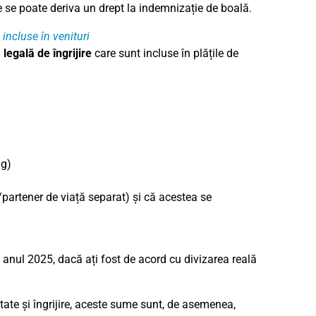
re se poate deriva un drept la indemnizație de boală.
 incluse în venituri
legală de îngrijire
care sunt incluse în plățile de
ng)
/partener de viață separat) și că acestea se
n anul 2025, dacă ați fost de acord cu divizarea reală
tate și îngrijire, aceste sume sunt, de asemenea,