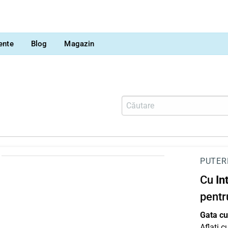
vente
Blog
Magazin
PUTER
Cu
In
pentr
Gata cu 
Aflați 