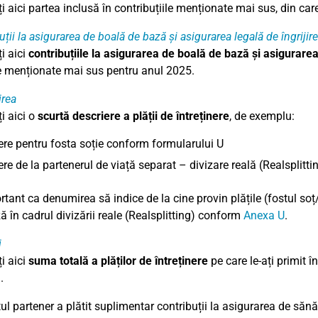
i aici partea inclusă în contribuțiile menționate mai sus, din ca
ții la asigurarea de boală de bază și asigurarea legală de îngrijire
i aici
contribuțiile la asigurarea de boală de bază și asigurarea 
re menționate mai sus pentru anul 2025.
rea
i aici o
scurtă descriere a plății de întreținere
, de exemplu:
nere pentru fosta soție conform formularului U
nere de la partenerul de viață separat – divizare reală (Realsplitti
rtant ca denumirea să indice de la cine provin plățile (fostul soț
 în cadrul divizării reale (Realsplitting) conform
Anexa U
.
i
i aici
suma totală a plăților de întreținere
pe care le-ați primit î
.
ul partener a plătit suplimentar contribuții la asigurarea de sănă