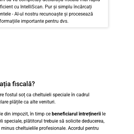
ficient cu IntelliScan. Pur și simplu încărcați
tele - AI-ul nostru recunoaște și procesează
nformațiile importante pentru dvs.
ația fiscală?
re fostul soț ca cheltuieli speciale în cadrul
re plățile ca alte venituri.
le din impozit, în timp ce
beneficiarul întreținerii
le
li speciale, plătitorul trebuie să solicite deducerea,
le minus cheltuielile profesionale. Acordul pentru