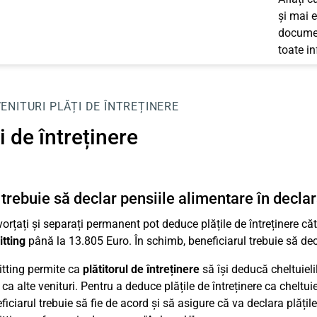
și mai e
documen
toate i
VENITURI
PLĂȚI DE ÎNTREȚINERE
i de întreținere
trebuie să declar pensiile alimentare în declar
vorțați și separați permanent pot deduce plățile de întreținere căt
itting
până la 13.805 Euro. În schimb, beneficiarul trebuie să decla
itting permite ca
plătitorul de întreținere
să își deducă cheltuieli
ca alte venituri. Pentru a deduce plățile de întreținere ca cheltuie
eficiarul trebuie să fie de acord și să asigure că va declara plăți