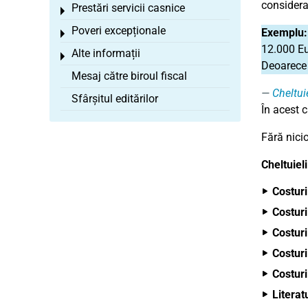
considera
Prestări servicii casnice
Toggle menu
Poveri excepționale
Exemplu
Toggle menu
12.000 Eu
Alte informații
Toggle menu
Deoarece 
Mesaj către biroul fiscal
Cheltuie
Sfârșitul editărilor
În acest 
Fără nicio
Cheltuieli
Costuri
Costuri
Costuri
Costuri
Costuri
Literat