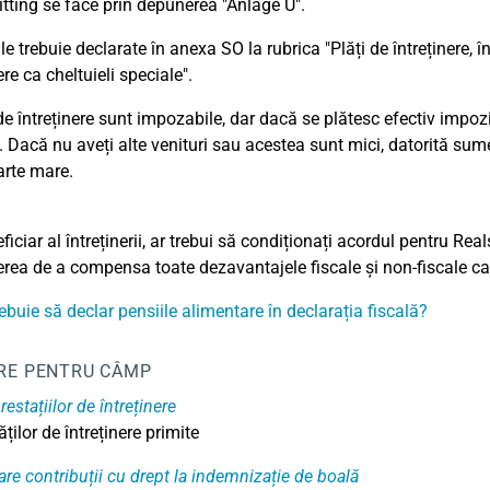
itting se face prin depunerea "Anlage U".
le trebuie declarate în anexa SO la rubrica "Plăți de întreținere, 
ere ca cheltuieli speciale".
 de întreținere sunt impozabile, dar dacă se plătesc efectiv impozi
i. Dacă nu aveți alte venituri sau acestea sunt mici, datorită sum
arte mare.
iciar al întreținerii, ar trebui să condiționați acordul pentru Rea
nerea de a compensa toate dezavantajele fiscale și non-fiscale care
ebuie să declar pensiile alimentare în declarația fiscală?
RE PENTRU CÂMP
estațiilor de întreținere
ăților de întreținere primite
care contribuții cu drept la indemnizație de boală