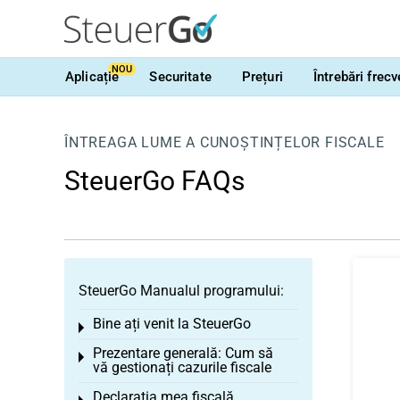
NOU
Aplicație
Securitate
Prețuri
Întrebări frec
ÎNTREAGA LUME A CUNOȘTINȚELOR FISCALE
SteuerGo FAQs
SteuerGo Manualul programului:
Bine ați venit la SteuerGo
Toggle menu
Prezentare generală: Cum să
Toggle menu
vă gestionați cazurile fiscale
Declarația mea fiscală