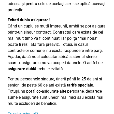
adesea și pentru cele de același sex - se aplică aceeași
protecție.
Evitați dubla asigurare!
Când un cuplu se mută împreună, ambii se pot asigura
printr-un singur contract. Contractul care există de cel
mai mult timp va fi continuat, iar polița "mai nouă"
poate fi reziliată fără preaviz. Totuși, în cazul
contractelor comune, nu există răspundere între părți.
Așadar, dacă noul colocatar strică sistemul stereo
scump, asigurarea nu va acoperi daunele. O astfel de
asigurare dublă
trebuie evitată.
Pentru persoanele singure, tinerii până la 25 de ani și
seniorii de peste 60 de ani există
tarife speciale
.
Totuși, nu pot fi co-asigurate alte persoane, deoarece
sumele asigurate sunt uneori mai mici sau există mai
multe excluderi de beneficii.
Ce este asigurat?