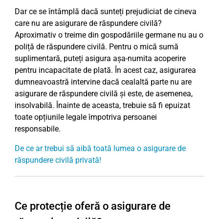
Dar ce se întâmplă dacă sunteți prejudiciat de cineva
care nu are asigurare de răspundere civilă?
Aproximativ o treime din gospodăriile germane nu au o
poliță de răspundere civilă. Pentru o mică sumă
suplimentară, puteți asigura așa-numita acoperire
pentru incapacitate de plată. În acest caz, asigurarea
dumneavoastră intervine dacă cealaltă parte nu are
asigurare de răspundere civilă și este, de asemenea,
insolvabilă. Înainte de aceasta, trebuie să fi epuizat
toate opțiunile legale împotriva persoanei
responsabile.
De ce ar trebui să aibă toată lumea o asigurare de
răspundere civilă privată!
Ce protecție oferă o asigurare de