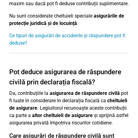
maxim sau dacă pot fi deduse contribuții suplimentare.
Nu sunt considerate cheltuieli speciale
asigurările de
protecție juridică și de locuință
.
Ce tipuri de asigurări de accidente și răspundere pot fi
deduse?
Pot deduce asigurarea de răspundere
civilă prin declarația fiscală?
Da, contribuțiile la
asigurarea de răspundere civilă
pot
fi luate în considerare în declarația fiscală ca
cheltuieli
de asigurare
. Legiuitorul recunoaște aceste contribuții
ca parte a
altor cheltuieli de asigurare
și sprijină astfel
asigurarea privată împotriva riscurilor cotidiene.
Care asigurări de răspundere civilă sunt