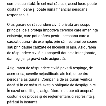
complet achitată. În cel mai rău caz, acest lucru poate
costa milioane și poate ruina financiar persoana
responsabilă.
O asigurare de răspundere civilă privată are scopul
principal de a proteja împotriva cererilor care amenință
existența, care pot apărea pentru persoana care a
cauzat dauna - de exemplu, prin rănirea unei persoane
sau prin daune cauzate de incendii și apă. Asigurarea
de răspundere civilă nu acoperă daunele intenționate,
dar neglijența gravă este asigurată.
Asigurarea de răspundere civilă privată respinge, de
asemenea, cererile nejustificate ale terților pentru
persoana asigurată. Compania de asigurări verifică
dacă și în ce măsură aveți o obligație de despăgubire.
În cazul unui litigiu, asigurătorul nu doar că acoperă
costurile de proces și de reglementare, ci reprezintă și
pârâtul în instanță.