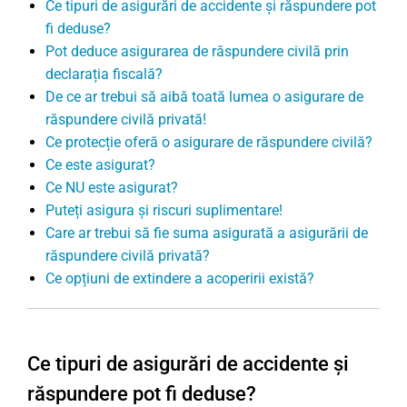
Ce tipuri de asigurări de accidente și răspundere pot
fi deduse?
Pot deduce asigurarea de răspundere civilă prin
declarația fiscală?
De ce ar trebui să aibă toată lumea o asigurare de
răspundere civilă privată!
Ce protecție oferă o asigurare de răspundere civilă?
Ce este asigurat?
Ce NU este asigurat?
Puteți asigura și riscuri suplimentare!
Care ar trebui să fie suma asigurată a asigurării de
răspundere civilă privată?
Ce opțiuni de extindere a acoperirii există?
Ce tipuri de asigurări de accidente și
răspundere pot fi deduse?