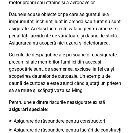
motor proprii sau străine și a aeronavelor.
Daunele aduse obiectelor pe care asiguratul le-a
împrumutat, închiriat, luat în arendă sau furat nu sunt
asigurate. Același lucru este valabil pentru amenzi și
penalități, accidente de vânătoare și daune de sticlă.
Asigurarea nu acoperă nici uzura și deteriorarea.
Cererile de despăgubire ale persoanelor coasigurate,
precum și ale membrilor familiei din aceeași
gospodărie sunt, de asemenea, excluse, la fel ca și
acoperirea daunelor de curtoazie. Un exemplu de
daună de curtoazie este atunci când ajutați un prieten
să se mute și scăpați vaza sa Ming.
Pentru unele dintre riscurile neasigurate există
asigurări speciale
:
Asigurare de răspundere pentru constructori
Asigurare de răspundere pentru lucrări de construcții