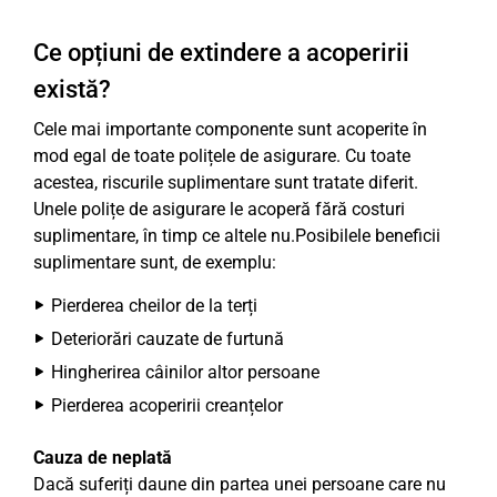
Ce opțiuni de extindere a acoperirii
există?
Cele mai importante componente sunt acoperite în
mod egal de toate polițele de asigurare. Cu toate
acestea, riscurile suplimentare sunt tratate diferit.
Unele polițe de asigurare le acoperă fără costuri
suplimentare, în timp ce altele nu.Posibilele beneficii
suplimentare sunt, de exemplu:
Pierderea cheilor de la terți
Deteriorări cauzate de furtună
Hingherirea câinilor altor persoane
Pierderea acoperirii creanțelor
Cauza de neplată
Dacă suferiți daune din partea unei persoane care nu