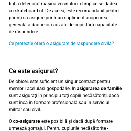
fiul a deteriorat mașina vecinului în timp ce se dădea
cu skateboard-ul. De aceea, este recomandabil pentru
părinți să asigure printr-un supliment acoperirea
generală a daunelor cauzate de copii fără capacitate
de răspundere.
Ce protecție oferă o asigurare de răspundere civilă?
Ce este asigurat?
De obicei, este suficient un singur contract pentru
membrii aceluiași gospodărie. În
asigurarea de familie
sunt asigurați în principiu toți copiii necăsătoriți, dacă
sunt încă în formare profesională sau în serviciul
militar sau civil.
O
co-asigurare
este posibilă și dacă după formare
urmează șomajul. Pentru cuplurile necăsătorite -