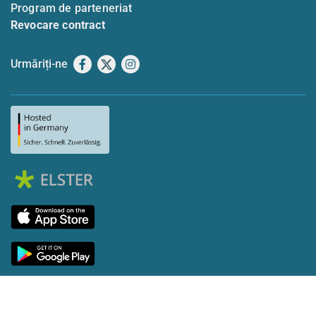
Program de parteneriat
Revocare contract
Urmăriți-ne
Facebook
X
Instagram