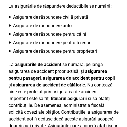
La asigurările de răspundere deductibile se numără:
Asigurare de răspundere civilă privată
Asigurare de răspundere auto
Asigurare de răspundere pentru câini
Asigurare de răspundere pentru terenuri
Asigurare de răspundere pentru proprietari
La
asigurările de accident
se numără, pe lângă
asigurarea de accident propriu-zisă, și
asigurarea
pentru pasageri
,
asigurarea de accident pentru copii
și
asigurarea de accident de călătorie
. Nu contează
cine este protejat prin asigurarea de accident.
Important este să fiți
titularul asigurării
și să plătiți
contribuțiile. De asemenea, administrația fiscală
solicită dovezi ale plăților. Contribuțiile la asigurarea de
accident pot fi deduse dacă aceste asigurări acoperă
doar riscuri private. Asigurările care acoperă atât riscuri