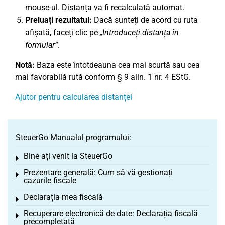
mouse-ul. Distanța va fi recalculată automat.
Preluați rezultatul:
Dacă sunteți de acord cu ruta
afișată, faceți clic pe
„Introduceți distanța în
formular“
.
Notă:
Baza este întotdeauna cea mai scurtă sau cea
mai favorabilă rută conform § 9 alin. 1 nr. 4 EStG.
Ajutor pentru calcularea distanței
SteuerGo Manualul programului:
Bine ați venit la SteuerGo
Toggle menu
Prezentare generală: Cum să vă gestionați
Toggle menu
cazurile fiscale
Declarația mea fiscală
Toggle menu
Recuperare electronică de date: Declarația fiscală
Toggle menu
precompletată