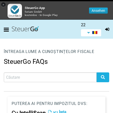
×
SteuerGo App
Ansehen
forium GmbH
kostenlos - In Google Play
22
ÎNTREAGA LUME A CUNOȘTINȚELOR FISCALE
SteuerGo FAQs
PUTEREA AI PENTRU IMPOZITUL DVS:
beta
Cu
IntelliScan