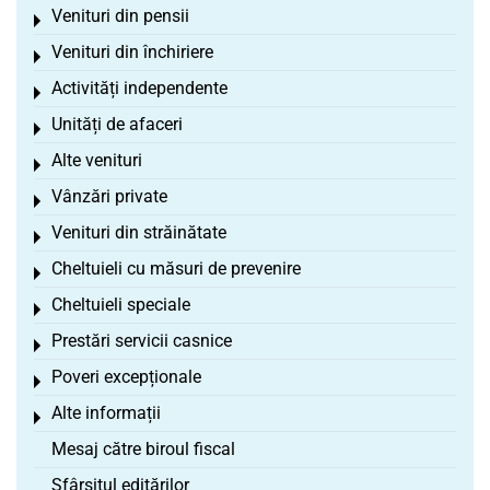
Venituri din pensii
Toggle menu
Venituri din închiriere
Toggle menu
Activități independente
Toggle menu
Unități de afaceri
Toggle menu
Alte venituri
Toggle menu
Vânzări private
Toggle menu
Venituri din străinătate
Toggle menu
Cheltuieli cu măsuri de prevenire
Toggle menu
Cheltuieli speciale
Toggle menu
Prestări servicii casnice
Toggle menu
Poveri excepționale
Toggle menu
Alte informații
Toggle menu
Mesaj către biroul fiscal
Sfârșitul editărilor