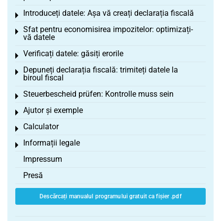
Introduceți datele: Așa vă creați declarația fiscală
Toggle menu
Sfat pentru economisirea impozitelor: optimizați-
Toggle menu
vă datele
Verificați datele: găsiți erorile
Toggle menu
Depuneți declarația fiscală: trimiteți datele la
Toggle menu
biroul fiscal
Steuerbescheid prüfen: Kontrolle muss sein
Toggle menu
Ajutor și exemple
Toggle menu
Calculator
Toggle menu
Informații legale
Toggle menu
Impressum
Presă
Descărcați manualul programului gratuit ca fișier .pdf