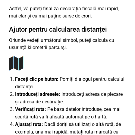
Astfel, vă puteți finaliza declarația fiscală mai rapid,
mai clar și cu mai puține surse de erori.
Ajutor pentru calcularea distanței
Oriunde vedeți următorul simbol, puteți calcula cu
ușurință kilometrii parcurși.
Faceți clic pe buton:
Porniți dialogul pentru calculul
distanței.
Introduceți adresele:
Introduceți adresa de plecare
și adresa de destinație.
Verificați ruta:
Pe baza datelor introduse, cea mai
scurtă rută va fi afișată automat pe o hartă.
Ajustați ruta:
Dacă doriți să utilizați o altă rută, de
exemplu, una mai rapidă, mutați ruta marcată cu