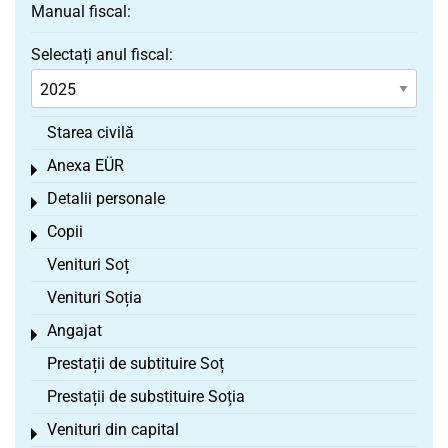
Manual fiscal:
Selectați anul fiscal:
Starea civilă
Anexa EÜR
Toggle menu
Detalii personale
Toggle menu
Copii
Toggle menu
Venituri Soț
Venituri Soția
Angajat
Toggle menu
Prestații de subtituire Soț
Prestații de substituire Soția
Venituri din capital
Toggle menu