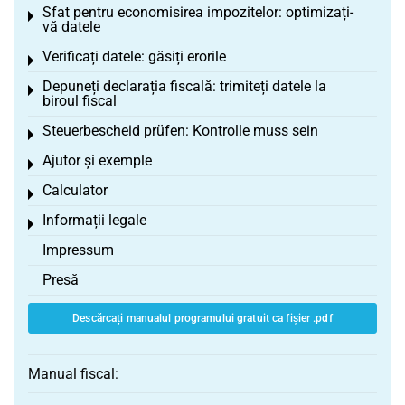
Sfat pentru economisirea impozitelor: optimizați-
Toggle menu
vă datele
Verificați datele: găsiți erorile
Toggle menu
Depuneți declarația fiscală: trimiteți datele la
Toggle menu
biroul fiscal
Steuerbescheid prüfen: Kontrolle muss sein
Toggle menu
Ajutor și exemple
Toggle menu
Calculator
Toggle menu
Informații legale
Toggle menu
Impressum
Presă
Descărcați manualul programului gratuit ca fișier .pdf
Manual fiscal: