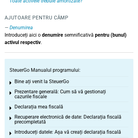
Toate activele trebuie amortizate?
AJUTOARE PENTRU CÂMP
Denumirea
Introduceți aici o
denumire
semnificativă
pentru (bunul)
activul respectiv
.
SteuerGo Manualul programului:
Bine ați venit la SteuerGo
Toggle menu
Prezentare generală: Cum să vă gestionați
Toggle menu
cazurile fiscale
Declarația mea fiscală
Toggle menu
Recuperare electronică de date: Declarația fiscală
Toggle menu
precompletată
Introduceți datele: Așa vă creați declarația fiscală
Toggle menu