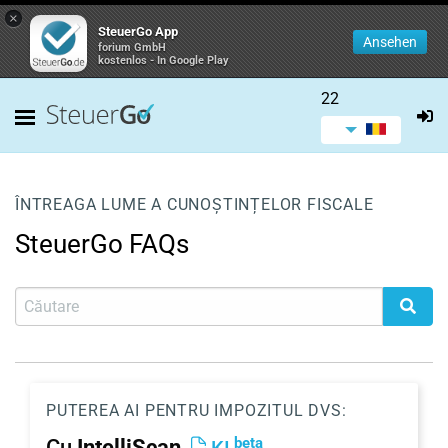
×
SteuerGo App
Ansehen
forium GmbH
kostenlos - In Google Play
22
ÎNTREAGA LUME A CUNOȘTINȚELOR FISCALE
SteuerGo FAQs
PUTEREA AI PENTRU IMPOZITUL DVS:
beta
Cu
IntelliScan