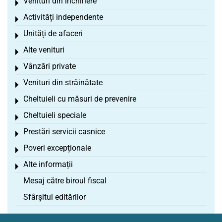
Venituri din închiriere
Toggle menu
Activități independente
Toggle menu
Unități de afaceri
Toggle menu
Alte venituri
Toggle menu
Vânzări private
Toggle menu
Venituri din străinătate
Toggle menu
Cheltuieli cu măsuri de prevenire
Toggle menu
Cheltuieli speciale
Toggle menu
Prestări servicii casnice
Toggle menu
Poveri excepționale
Toggle menu
Alte informații
Toggle menu
Mesaj către biroul fiscal
Sfârșitul editărilor