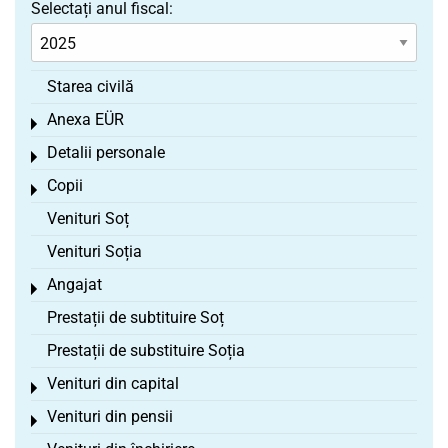
Selectați anul fiscal:
Starea civilă
Anexa EÜR
Toggle menu
Detalii personale
Toggle menu
Copii
Toggle menu
Venituri Soț
Venituri Soția
Angajat
Toggle menu
Prestații de subtituire Soț
Prestații de substituire Soția
Venituri din capital
Toggle menu
Venituri din pensii
Toggle menu