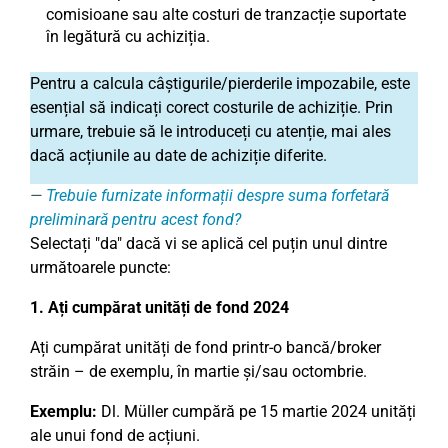
comisioane sau alte costuri de tranzacție suportate
în legătură cu achiziția.
Pentru a calcula câștigurile/pierderile impozabile, este
esențial să indicați corect costurile de achiziție. Prin
urmare, trebuie să le introduceți cu atenție, mai ales
dacă acțiunile au date de achiziție diferite.
Trebuie furnizate informații despre suma forfetară
preliminară pentru acest fond?
Selectați "da" dacă vi se aplică cel puțin unul dintre
următoarele puncte:
1. Ați cumpărat unități de fond 2024
Ați cumpărat unități de fond printr-o bancă/broker
străin – de exemplu, în martie și/sau octombrie.
Exemplu:
Dl. Müller cumpără pe 15 martie 2024 unități
ale unui fond de acțiuni.