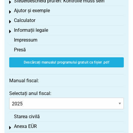
Steuerbescheid prüfen: Kontrolle muss sein
Toggle menu
Ajutor și exemple
Toggle menu
Calculator
Toggle menu
Informații legale
Toggle menu
Impressum
Presă
Descărcați manualul programului gratuit ca fișier .pdf
Manual fiscal:
Selectați anul fiscal:
Starea civilă
Anexa EÜR
Toggle menu