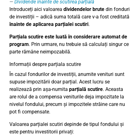
Dividende înainte de scutirea parțială
Introduceți aici valoarea
dividendelor brute
din fonduri
de investiții – adică suma totală care v-a fost creditată
înainte de aplicarea parțialei scutiri
.
Parțiala scutire este luată în considerare automat de
program
. Prin urmare, nu trebuie să calculați singur ce
parte rămâne neimpozabilă.
Informații despre parțiala scutire
În cazul fondurilor de investiții, anumite venituri sunt
supuse impozitării doar parțial. Acest lucru se
realizează prin așa-numita
parțială scutire
. Aceasta
are rolul de a compensa veniturile deja impozitate la
nivelul fondului, precum și impozitele străine care nu
pot fi compensate.
Valoarea parțialei scutiri depinde de tipul fondului și
este pentru investitorii privați: