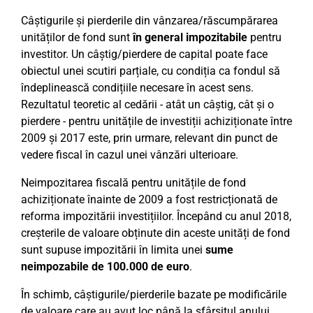
Câștigurile și pierderile din vânzarea/răscumpărarea
unităților de fond sunt
în general impozitabile
pentru
investitor. Un câștig/pierdere de capital poate face
obiectul unei scutiri parțiale, cu condiția ca fondul să
îndeplinească condițiile necesare în acest sens.
Rezultatul teoretic al cedării - atât un câștig, cât și o
pierdere - pentru unitățile de investiții achiziționate între
2009 și 2017 este, prin urmare, relevant din punct de
vedere fiscal în cazul unei vânzări ulterioare.
Neimpozitarea fiscală pentru unitățile de fond
achiziționate înainte de 2009 a fost restricționată de
reforma impozitării investițiilor. Începând cu anul 2018,
creșterile de valoare obținute din aceste unități de fond
sunt supuse impozitării în limita unei
sume
neimpozabile de 100.000 de euro
.
În schimb, câștigurile/pierderile bazate pe modificările
de valoare care au avut loc până la sfârșitul anului