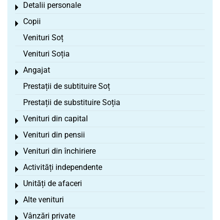
Detalii personale
Toggle menu
Copii
Toggle menu
Venituri Soț
Venituri Soția
Angajat
Toggle menu
Prestații de subtituire Soț
Prestații de substituire Soția
Venituri din capital
Toggle menu
Venituri din pensii
Toggle menu
Venituri din închiriere
Toggle menu
Activități independente
Toggle menu
Unități de afaceri
Toggle menu
Alte venituri
Toggle menu
Vânzări private
Toggle menu