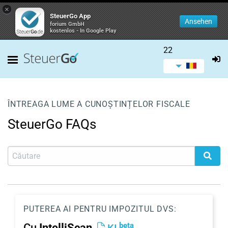
×
SteuerGo App
Ansehen
forium GmbH
kostenlos - In Google Play
22
ÎNTREAGA LUME A CUNOȘTINȚELOR FISCALE
SteuerGo FAQs
PUTEREA AI PENTRU IMPOZITUL DVS:
beta
Cu
IntelliScan