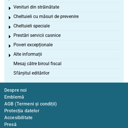
Venituri din străinătate
Toggle menu
Cheltuieli cu măsuri de prevenire
Toggle menu
Cheltuieli speciale
Toggle menu
Prestări servicii casnice
Toggle menu
Poveri excepționale
Toggle menu
Alte informații
Toggle menu
Mesaj către biroul fiscal
Sfârșitul editărilor
Despre noi
Emblemă
AGB (Termeni și condiții)
Protecția datelor
Accesibilitate
Presă