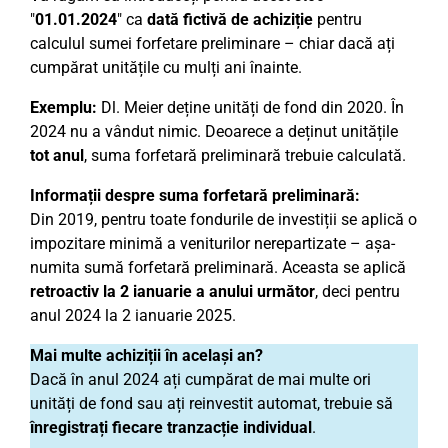
"
01.01.2024
" ca
dată fictivă de achiziție
pentru
calculul sumei forfetare preliminare – chiar dacă ați
cumpărat unitățile cu mulți ani înainte.
Exemplu:
Dl. Meier deține unități de fond din 2020. În
2024 nu a vândut nimic. Deoarece a deținut unitățile
tot anul
, suma forfetară preliminară trebuie calculată.
Informații despre suma forfetară preliminară:
Din 2019, pentru toate fondurile de investiții se aplică o
impozitare minimă a veniturilor nerepartizate – așa-
numita sumă forfetară preliminară. Aceasta se aplică
retroactiv la 2 ianuarie a anului următor
, deci pentru
anul 2024 la 2 ianuarie 2025.
Mai multe achiziții în același an?
Dacă în anul 2024 ați cumpărat de mai multe ori
unități de fond sau ați reinvestit automat, trebuie să
înregistrați fiecare tranzacție individual
.