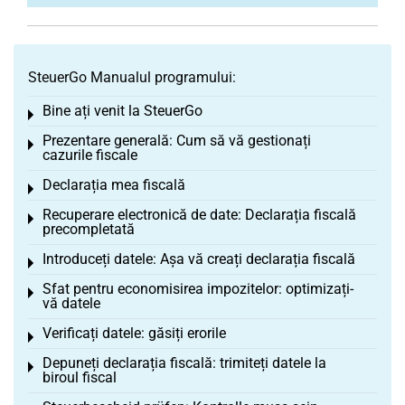
SteuerGo Manualul programului:
Bine ați venit la SteuerGo
Toggle menu
Prezentare generală: Cum să vă gestionați
Toggle menu
cazurile fiscale
Declarația mea fiscală
Toggle menu
Recuperare electronică de date: Declarația fiscală
Toggle menu
precompletată
Introduceți datele: Așa vă creați declarația fiscală
Toggle menu
Sfat pentru economisirea impozitelor: optimizați-
Toggle menu
vă datele
Verificați datele: găsiți erorile
Toggle menu
Depuneți declarația fiscală: trimiteți datele la
Toggle menu
biroul fiscal