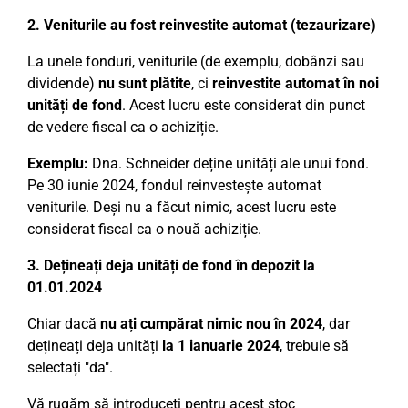
2. Veniturile au fost reinvestite automat (tezaurizare)
La unele fonduri, veniturile (de exemplu, dobânzi sau
dividende)
nu sunt plătite
, ci
reinvestite automat în noi
unități de fond
. Acest lucru este considerat din punct
de vedere fiscal ca o achiziție.
Exemplu:
Dna. Schneider deține unități ale unui fond.
Pe 30 iunie 2024, fondul reinvestește automat
veniturile. Deși nu a făcut nimic, acest lucru este
considerat fiscal ca o nouă achiziție.
3. Dețineați deja unități de fond în depozit la
01.01.2024
Chiar dacă
nu ați cumpărat nimic nou în 2024
, dar
dețineați deja unități
la 1 ianuarie 2024
, trebuie să
selectați "da".
Vă rugăm să introduceți pentru acest stoc