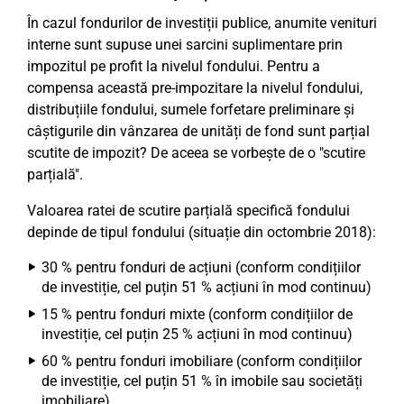
În cazul fondurilor de investiții publice, anumite venituri
interne sunt supuse unei sarcini suplimentare prin
impozitul pe profit la nivelul fondului. Pentru a
compensa această pre-impozitare la nivelul fondului,
distribuțiile fondului, sumele forfetare preliminare și
câștigurile din vânzarea de unități de fond sunt parțial
scutite de impozit? De aceea se vorbește de o "scutire
parțială".
Valoarea ratei de scutire parțială specifică fondului
depinde de tipul fondului (situație din octombrie 2018):
30 % pentru fonduri de acțiuni (conform condițiilor
de investiție, cel puțin 51 % acțiuni în mod continuu)
15 % pentru fonduri mixte (conform condițiilor de
investiție, cel puțin 25 % acțiuni în mod continuu)
60 % pentru fonduri imobiliare (conform condițiilor
de investiție, cel puțin 51 % în imobile sau societăți
imobiliare)