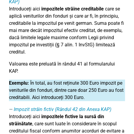
KAP)
Introduceți aici
impozitele străine creditabile
care se
aplică veniturilor din fonduri și care ar fi, în principiu,
creditabile la impozitul pe venit german. Suma poate fi
mai mare decât impozitul efectiv creditat, de exemplu,
dacă limitele legale maxime conform Legii privind
impozitul pe investiții (§ 7 alin. 1 InvStG) limitează
creditul.
Valoarea este preluată în rândul 41 al formularului
KAP.
Exemplu:
În total, au fost reținute 300 Euro impozit pe
veniturile din fonduri, dintre care doar 250 Euro au fost
creditabili. Aici introduceți 300 Euro.
Impozit străin fictiv (Rândul 42 din Anexa KAP)
Introduceți aici
impozitele fictive la sursă din
străinătate
, care sunt luate în considerare în scopul
creditului fiscal conform anumitor acorduri de evitare a