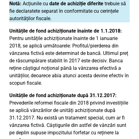
Notă:
Acțiunile cu
date de achiziție diferite
trebuie să
fie declaratete separat în conformitate cu cerințele
autorităților fiscale.
Unitățile de fond achiziționate înainte de 1.1.2018:
Pentru unitățile achiziționate înainte de 1 ianuarie
2018, se aplică următoarele: Profitul/pierderea din
vânzarea fictivă este determinat de bancă. Ultimul preț
de răscumpărare stabilit în 2017 este decisiv. Banca
reține câștigul noțional până la vânzarea efectivă a
unităților, deoarece abia atunci acesta devine efectiv în
scopuri fiscale.
Unitățile de fond achiziționate după 31.12.2017:
Prevederile reformei fiscale din 2018 privind investițiile
se aplică vânzărilor de unități achiziționate după
31.12.2017. Nu există un tratament special, cum ar fi
vânzarea fictivă. Câștigurile din astfel de vânzări sunt
pe deplin supuse impozitului forfetar cu reținere la