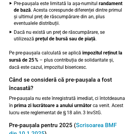
Pre-paușala este limitată la așa-numitul
randament
de bază
. Acesta corespunde diferenței dintre primul
și ultimul preț de răscumpărare din an, plus
eventualele distribuții.
Dacă nu există un preț de răscumpărare, se
utilizează
prețul de bursă sau de piață
.
Pe pre-paușala calculată se aplică
impozitul reținut la
sursă de 25 %
– plus contribuția de solidaritate și,
dacă este cazul, impozitul bisericesc.
Când se consideră că pre-paușala a fost
încasată?
Pre-paușala nu este înregistrată imediat, ci întotdeauna
în
prima zi lucrătoare a anului următor
ca venit. Acest
lucru este reglementat de § 18 alin. 3 InvStG.
Pre-paușala pentru 2025 (
Scrisoarea BMF
din 10.1.2025
)