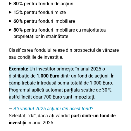
30 %
pentru fonduri de acțiuni
15 %
pentru fonduri mixte
60 %
pentru fonduri imobiliare
80 %
pentru fonduri imobiliare cu majoritatea
proprietăților în străinătate
Clasificarea fondului reiese din prospectul de vânzare
sau condițiile de investiție.
Exemplu:
Un investitor primește în anul 2025 o
distribuție de
1.000 Euro
dintr-un fond de acțiuni. În
câmp trebuie introdusă suma totală de 1.000 Euro.
Programul aplică automat parțiala scutire de 30 %,
astfel încât doar 700 Euro sunt impozitați.
Ați vândut
2025 acțiuni
din acest fond?
Selectați "da", dacă ați vândut
părți dintr-un fond de
investiții
în anul 2025.