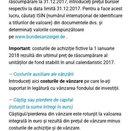
răscumpărare la 31.12.2017, introduceți prețul bursier
respectiv la data limită 31.12.2017. Pentru a face acest
lucru, căutați ISIN (numărul internațional de identificare
a titlurilor de valoare) din documentele dvs. și
determinați valorile corespunzătoare
pe
www.bundesanzeiger.de
.
Important:
costurile de achiziție fictive la 1 ianuarie
2018 rezultă din ultimul preț de răscumpărare al
unităților de fond stabilit în anul calendaristic 2017.
Costurile auxiliare ale vânzării
Introduceți aici
costurile de
vânzare
pe care le-ați
suportat în legătură cu vânzarea fondului de investiții.
Câștig sau pierdere de capital
(rotunjit la sume întregi în euro)
Câștigul/pierderea din vânzare este rotunjit la valoarea
integrală în euro și rezultă din prețul de vânzare minus
costurile de achiziție și de vânzare.