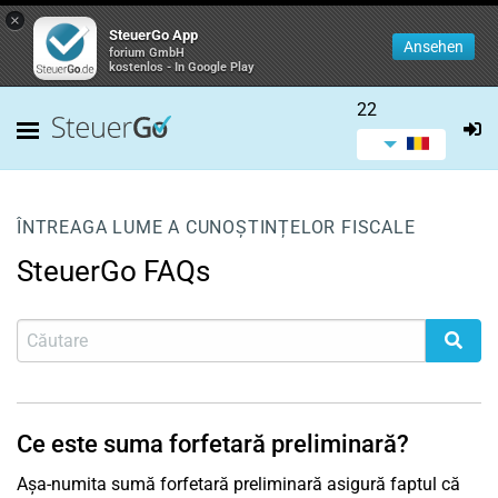
×
SteuerGo App
Ansehen
forium GmbH
kostenlos - In Google Play
22
ÎNTREAGA LUME A CUNOȘTINȚELOR FISCALE
SteuerGo FAQs
Ce este suma forfetară preliminară?
Așa-numita sumă forfetară preliminară asigură faptul că