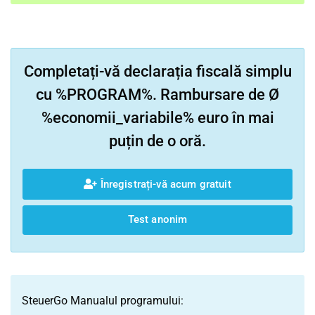
Completați-vă declarația fiscală simplu
cu %PROGRAM%. Rambursare de Ø
%economii_variabile% euro în mai
puțin de o oră.
Înregistrați-vă acum gratuit
Test anonim
SteuerGo Manualul programului: