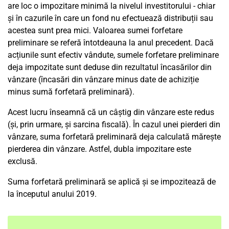
are loc o impozitare minimă la nivelul investitorului - chiar
și în cazurile în care un fond nu efectuează distribuții sau
acestea sunt prea mici. Valoarea sumei forfetare
preliminare se referă întotdeauna la anul precedent. Dacă
acțiunile sunt efectiv vândute, sumele forfetare preliminare
deja impozitate sunt deduse din rezultatul încasărilor din
vânzare (încasări din vânzare minus date de achiziție
minus sumă forfetară preliminară).
Acest lucru înseamnă că un câștig din vânzare este redus
(și, prin urmare, și sarcina fiscală). În cazul unei pierderi din
vânzare, suma forfetară preliminară deja calculată mărește
pierderea din vânzare. Astfel, dubla impozitare este
exclusă.
Suma forfetară preliminară se aplică și se impozitează de
la începutul anului 2019.