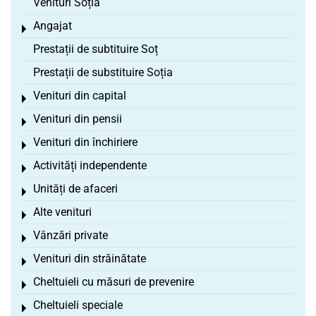
Venituri Soția
Angajat
Toggle menu
Prestații de subtituire Soț
Prestații de substituire Soția
Venituri din capital
Toggle menu
Venituri din pensii
Toggle menu
Venituri din închiriere
Toggle menu
Activități independente
Toggle menu
Unități de afaceri
Toggle menu
Alte venituri
Toggle menu
Vânzări private
Toggle menu
Venituri din străinătate
Toggle menu
Cheltuieli cu măsuri de prevenire
Toggle menu
Cheltuieli speciale
Toggle menu