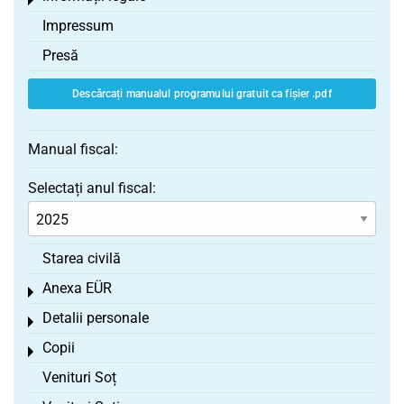
Toggle menu
Impressum
Presă
Descărcați manualul programului gratuit ca fișier .pdf
Manual fiscal:
Selectați anul fiscal:
Starea civilă
Anexa EÜR
Toggle menu
Detalii personale
Toggle menu
Copii
Toggle menu
Venituri Soț