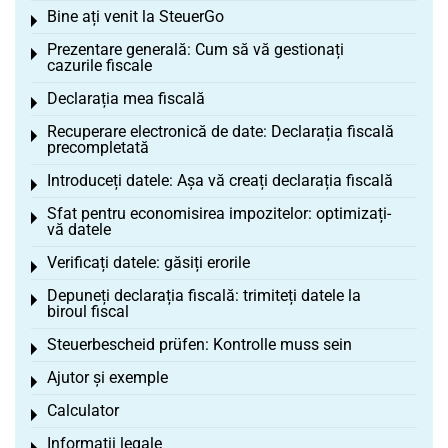
Bine ați venit la SteuerGo
Toggle menu
Prezentare generală: Cum să vă gestionați
Toggle menu
cazurile fiscale
Declarația mea fiscală
Toggle menu
Recuperare electronică de date: Declarația fiscală
Toggle menu
precompletată
Introduceți datele: Așa vă creați declarația fiscală
Toggle menu
Sfat pentru economisirea impozitelor: optimizați-
Toggle menu
vă datele
Verificați datele: găsiți erorile
Toggle menu
Depuneți declarația fiscală: trimiteți datele la
Toggle menu
biroul fiscal
Steuerbescheid prüfen: Kontrolle muss sein
Toggle menu
Ajutor și exemple
Toggle menu
Calculator
Toggle menu
Informații legale