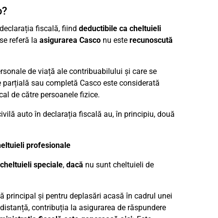
o?
declarația fiscală, fiind
deductibile ca cheltuieli
 se referă la
asigurarea Casco
nu este
recunoscută
ersonale de viață ale contribuabilului și care se
re parțială sau completă Casco este considerată
al de către persoanele fizice.
ilă auto în declarația fiscală au, în principiu, două
eltuieli profesionale
cheltuieli speciale
,
dacă
nu sunt cheltuieli de
că principal și pentru deplasări acasă în cadrul unei
distanță, contribuția la asigurarea de răspundere