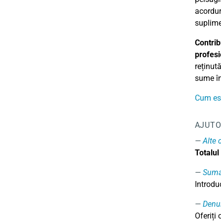
acordur
suplime
Contrib
profesi
reținută
sume în
Cum est
AJUTO
Alte 
Totalul
Sum
Introdu
Denu
Oferiți 