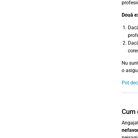
profesi
Două e
Dacă
prof
Dacă
core
Nu sunt
o asigur
Pot dec
Cum e
Angajaț
nefavor
peisagi