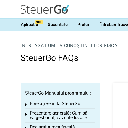
NOU
Aplicație
Securitate
Prețuri
Întrebări frec
ÎNTREAGA LUME A CUNOȘTINȚELOR FISCALE
SteuerGo FAQs
SteuerGo Manualul programului:
Bine ați venit la SteuerGo
Toggle menu
Prezentare generală: Cum să
Toggle menu
vă gestionați cazurile fiscale
Declarația mea fiscală