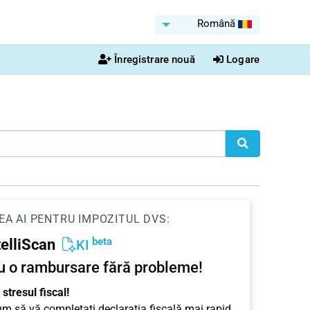
Română
Înregistrare nouă
Logare
EA AI PENTRU IMPOZITUL DVS:
beta
telliScan
KI
u o rambursare fără probleme!
stresul fiscal!
cum să vă completați declarația fiscală mai rapid