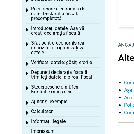
Toggle menu
Recuperare electronică de
Toggle menu
date: Declarația fiscală
precompletată
Introduceți datele: Așa vă
Toggle menu
creați declarația fiscală
Sfat pentru economisirea
Toggle menu
ANGA
impozitelor: optimizați-vă
datele
Alte
Verificați datele: găsiți erorile
Toggle menu
Depuneți declarația fiscală:
Toggle menu
trimiteți datele la biroul fiscal
Cum 
Steuerbescheid prüfen:
Toggle menu
Așa d
Kontrolle muss sein
Asig
Ajutor și exemple
Toggle menu
Pot 
Calculator
Cum 
Toggle menu
Informații legale
Toggle menu
Impressum