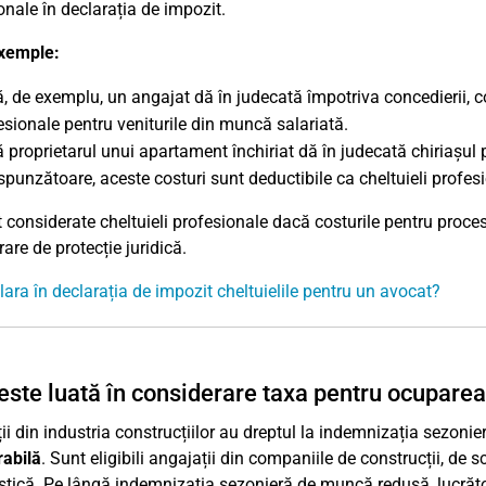
onale în declarația de impozit.
xemple:
, de exemplu, un angajat dă în judecată împotriva concedierii, co
esionale pentru veniturile din muncă salariată.
 proprietarul unui apartament închiriat dă în judecată chiriașul 
spunzătoare, aceste costuri sunt deductibile ca cheltuieli profesio
 considerate cheltuieli profesionale dacă costurile pentru proces
are de protecție juridică.
lara în declarația de impozit cheltuielile pentru un avocat?
ste luată în considerare taxa pentru ocuparea
ii din industria construcțiilor au dreptul la indemnizația sezon
abilă
. Sunt eligibili angajații din companiile de construcții, de s
stică. Pe lângă indemnizația sezonieră de muncă redusă, lucrător