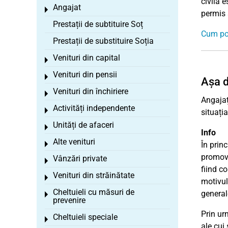
civilă 
Angajat
Toggle menu
permis 
Prestații de subtituire Soț
Cum pot
Prestații de substituire Soția
Venituri din capital
Toggle menu
Venituri din pensii
Toggle menu
Așa d
Venituri din închiriere
Toggle menu
Angajaț
Activități independente
Toggle menu
situați
Unități de afaceri
Toggle menu
Info
Alte venituri
Toggle menu
În prin
promova
Vânzări private
Toggle menu
fiind co
Venituri din străinătate
Toggle menu
motivul
Cheltuieli cu măsuri de
general
Toggle menu
prevenire
Prin ur
Cheltuieli speciale
Toggle menu
ale cui 