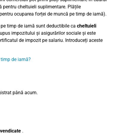
ă pentru cheltuieli suplimentare. Plățile
e pentru ocuparea forței de muncă pe timp de iarnă).
 pe timp de iarnă sunt deductibile ca
cheltuieli
upus impozitului și asigurărilor sociale și este
ertificatul de impozit pe salariu. Introduceți aceste
 timp de iarnă?
egistrat până acum.
revendicate
.