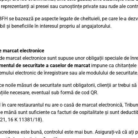
, reprezentanți ai presei sau cunoștințe private sau rude ale contr
 BFH se bazează pe aspecte legate de cheltuieli, pe care le-a dezv
l și beneficiile în interesul propriu al angajatorului.
 marcat electronice
de marcat electronice sunt supuse unor obligații speciale de înre
entul de securitate a caselor de marcat
impune ca chitanțele 
temului electronic de înregistrare sau ale modulului de securitate
 noile măsuri de securitate sunt obligatorii, clienții ar trebui să
țiile necesare, eventual sub formă de cod QR.
l în care restaurantul nu are o casă de marcat electronică, Tribun
de mână sunt suficiente ca facturi de ospitalitate și sunt deducti
21, 16 K 11381/18).
crederea este bună, controlul este mai bun. Asigurați-vă că ați 