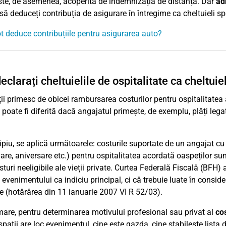
este, de asemenea, acoperită de indemnizația de distanță. Dar
ad
să deduceți contribuția de asigurare în întregime ca cheltuieli sp
 deduce contribuțiile pentru asigurarea auto?
eclarați cheltuielile de ospitalitate ca cheltuie
ii primesc de obicei rambursarea costurilor pentru ospitalitatea 
a poate fi diferită dacă angajatul primește, de exemplu, plăți leg
cipiu, se aplică următoarele: costurile suportate de un angajat c
re, aniversare etc.) pentru ospitalitatea acordată oaspeților su
sturi neeligibile ale vieții private. Curtea Federală Fiscală (BFH)
 evenimentului ca indiciu principal, ci că trebuie luate în conside
e (hotărârea din 11 ianuarie 2007 VI R 52/03).
mare, pentru determinarea motivului profesional sau privat al
cos
spații are loc evenimentul, cine este gazda, cine stabilește lista d