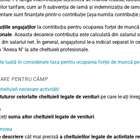
ilor tarifare, cum ar fi subvenția de iarnă și indemnizația de iarn
ntare sunt finanțate printr-o contribuție (așa-numita contribuți
uțiile angajaților
la contribuția pentru ocuparea forței de muncă
onale
. Aceasta deoarece contribuția este calculată din salariul s
 din salariul net. În general, angajatorul le-a indicat separat în c
 "Anexa N" la alte cheltuieli profesionale.
e luată în considerare taxa pentru ocuparea forței de muncă pe
ARE PENTRU CÂMP
cheltuieli necesare activității
 tuturor celorlalte cheltuieli legate de venituri
pe care le-ați înr
a
ceți
suma altor cheltuieli legate de venituri
.
mirea
o
descriere
cât mai precisă
a cheltuielilor legate de activitate 