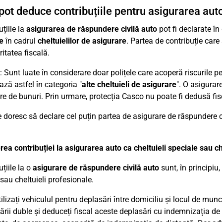
ot deduce contribuțiile pentru asigurarea aut
țiile la
asigurarea de răspundere civilă auto
pot fi declarate în 
e
în cadrul
cheltuielilor de asigurare
. Partea de contribuție care
itatea fiscală.
: Sunt luate în considerare doar polițele care acoperă riscurile p
ază astfel în categoria "
alte cheltuieli de asigurare
". O asigura
re de bunuri. Prin urmare, protecția Casco nu poate fi dedusă fisc
e doresc să declare cel puțin partea de asigurare de răspundere civ
ea contribuției la asigurarea auto ca cheltuieli speciale sau ch
țiile la o
asigurare de răspundere civilă auto
sunt, în principiu,
 sau cheltuieli profesionale.
ilizați vehiculul pentru deplasări între domiciliu și locul de mun
rii duble și deduceți fiscal aceste deplasări cu indemnizația de 