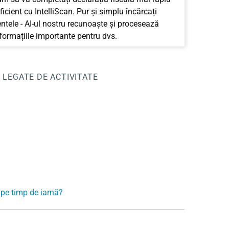
ficient cu IntelliScan. Pur și simplu încărcați
tele - AI-ul nostru recunoaște și procesează
nformațiile importante pentru dvs.
I LEGATE DE ACTIVITATE
 pe timp de iarnă?