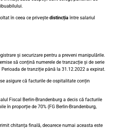
ibuabilului.
oltat în ceea ce privește
distincția
între salariul
gistrare și securizare pentru a preveni manipulările.
emise să conțină numerele de tranzacție și de serie
. Perioada de tranziție până la 31.12.2022 a expirat.
 se asigure că facturile de ospitalitate conțin
alul Fiscal Berlin-Brandenburg a decis că facturile
bile în proporție de 70% (FG Berlin-Brandenburg,
primit chitanța finală, deoarece numai aceasta este