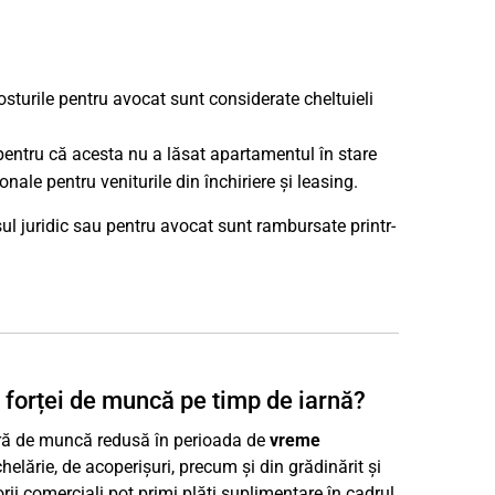
sturile pentru avocat sunt considerate cheltuieli
pentru că acesta nu a lăsat apartamentul în stare
nale pentru veniturile din închiriere și leasing.
ul juridic sau pentru avocat sunt rambursate printr-
 forței de muncă pe timp de iarnă?
ieră de muncă redusă în perioada de
vreme
chelărie, de acoperișuri, precum și din grădinărit și
ii comerciali pot primi plăți suplimentare în cadrul