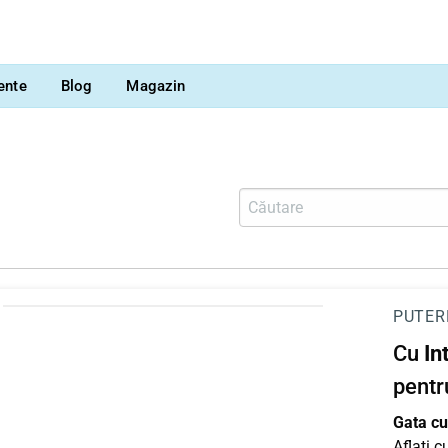
vente
Blog
Magazin
PUTER
Cu
In
pentr
Gata cu 
Aflați 