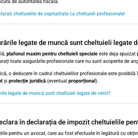
cută de autoritatea fiscală.
arați cheltuielile de ospitalitate ca cheltuieli profesionale!
rările legate de muncă sunt cheltuieli legate d
lă,
plafonul maxim pentru cheltuieli speciale
este deja epuizat 
arați toate asigurările profesionale care nu sunt acoperite de an
tică, o deducere în cadrul cheltuielilor profesionale este posibilă
t
și
protecție juridică
(eventual
proporțional
).
rile legate de muncă sunt cheltuieli legate de venit?
eclara în declarația de impozit cheltuielile pe
lile pentru un avocat, care au fost efectuate în legătură cu obține