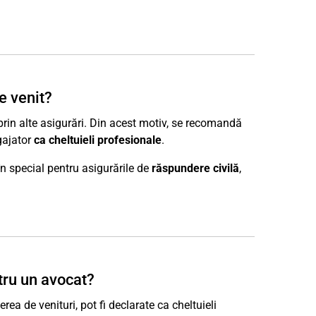
e venit?
prin alte asigurări. Din acest motiv, se recomandă
gajator
ca cheltuieli profesionale
.
 în special pentru asigurările de
răspundere civilă
,
ntru un avocat?
rea de venituri, pot fi declarate ca cheltuieli