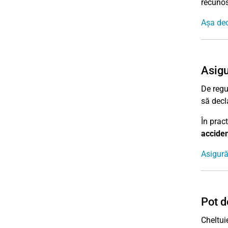
recunos
Așa decl
Asigu
De regu
să decl
În prac
acciden
Asigură
Pot d
Cheltuie