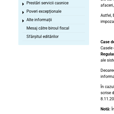
Prestări servicii casnice
Toggle menu
afaceri
Poveri excepționale
Toggle menu
Astfel,
Alte informații
Toggle menu
impozabi
Mesaj către biroul fiscal
Sfârșitul editărilor
Case de
Casele 
Regulam
ale sis
Deoarece
informa
În cazu
scrise 
8.11.20
Notă:
În