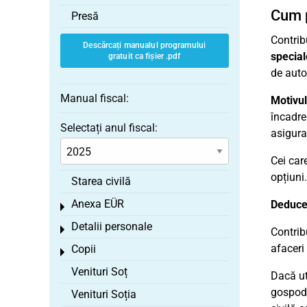
Cum p
Presă
Contribu
Descărcați manualul programului
special
gratuit ca fișier .pdf
de autor
Manual fiscal:
Motivul
încadre
Selectați anul fiscal:
asigura
Cei car
opțiuni.
Starea civilă
Anexa EÜR
Deducer
Toggle menu
Detalii personale
Toggle menu
Contribu
afaceri
Copii
Toggle menu
Venituri Soț
Dacă ut
gospodă
Venituri Soția