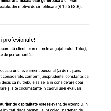
ministrația fiscală este generoasă aici:
Este
eciale, din motive de simplificare (R 10.5 EStR).
li profesionale!
acordată clienților în numele angajatorului. Totuși,
ate de performanță.
u ocazia unui eveniment personal (zi de naștere,
nt considerate, conform jurisprudenței constante, ca
 a decis că nu trebuie să se ia în considerare doar
rare și alte circumstanțe în cadrul unei evaluări
turilor de ospitalitate
este relevant, de exemplu, în
e invitați, dacă oaspeții sunt colegi, parteneri de