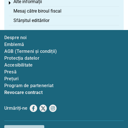
Alte informații
Toggle menu
Mesaj către biroul fiscal
Sfârșitul editărilor
Despre noi
Emblemă
AGB (Termeni și condiții)
Protecția datelor
Accesibilitate
Presă
Prețuri
Program de parteneriat
Revocare contract
Urmăriți-ne
Facebook
X
Instagram