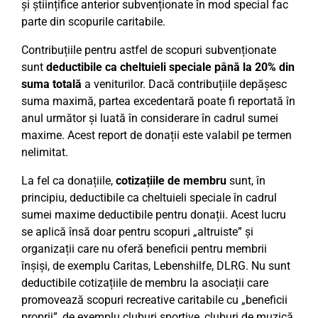
și științifice anterior subvenționate în mod special fac
parte din scopurile caritabile.
Contribuțiile pentru astfel de scopuri subvenționate
sunt
deductibile ca cheltuieli speciale până la 20% din
suma totală
a veniturilor. Dacă contribuțiile depășesc
suma maximă, partea excedentară poate fi reportată în
anul următor și luată în considerare în cadrul sumei
maxime. Acest report de donații este valabil pe termen
nelimitat.
La fel ca donațiile,
cotizațiile de membru
sunt, în
principiu, deductibile ca cheltuieli speciale în cadrul
sumei maxime deductibile pentru donații. Acest lucru
se aplică însă doar pentru scopuri „altruiste” și
organizații care nu oferă beneficii pentru membrii
înșiși, de exemplu Caritas, Lebenshilfe, DLRG. Nu sunt
deductibile cotizațiile de membru la asociații care
promovează scopuri recreative caritabile cu „beneficii
proprii”, de exemplu cluburi sportive, cluburi de muzică