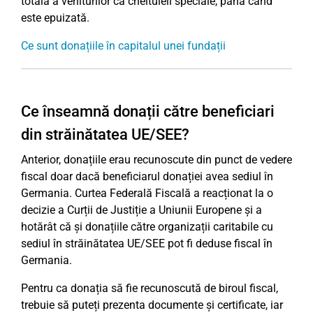
totală a veniturilor ca cheltuieli speciale, până când
este epuizată.
Ce sunt donațiile în capitalul unei fundații
Ce înseamnă donații către beneficiari
din străinătatea UE/SEE?
Anterior, donațiile erau recunoscute din punct de vedere
fiscal doar dacă beneficiarul donației avea sediul în
Germania. Curtea Federală Fiscală a reacționat la o
decizie a Curții de Justiție a Uniunii Europene și a
hotărât că și donațiile către organizații caritabile cu
sediul în străinătatea UE/SEE pot fi deduse fiscal în
Germania.
Pentru ca donația să fie recunoscută de biroul fiscal,
trebuie să puteți prezenta documente și certificate, iar