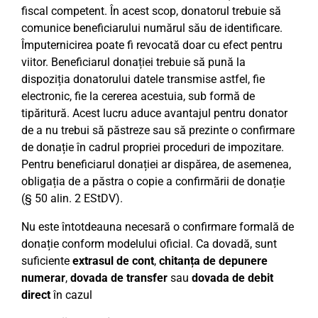
fiscal competent. În acest scop, donatorul trebuie să
comunice beneficiarului numărul său de identificare.
Împuternicirea poate fi revocată doar cu efect pentru
viitor. Beneficiarul donației trebuie să pună la
dispoziția donatorului datele transmise astfel, fie
electronic, fie la cererea acestuia, sub formă de
tipăritură. Acest lucru aduce avantajul pentru donator
de a nu trebui să păstreze sau să prezinte o confirmare
de donație în cadrul propriei proceduri de impozitare.
Pentru beneficiarul donației ar dispărea, de asemenea,
obligația de a păstra o copie a confirmării de donație
(§ 50 alin. 2 EStDV).
Nu este întotdeauna necesară o confirmare formală de
donație conform modelului oficial. Ca dovadă, sunt
suficiente
extrasul de cont
,
chitanța de depunere
numerar
,
dovada de transfer
sau
dovada de debit
direct
în cazul