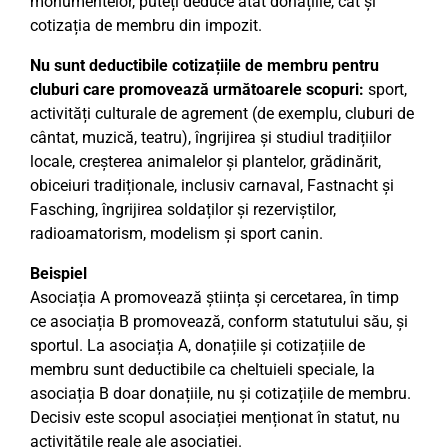
monumentelor, puteți deduce atât donațiile, cât și
cotizația de membru din impozit.
Nu sunt deductibile cotizațiile de membru pentru
cluburi care promovează următoarele scopuri:
sport,
activități culturale de agrement (de exemplu, cluburi de
cântat, muzică, teatru), îngrijirea și studiul tradițiilor
locale, creșterea animalelor și plantelor, grădinărit,
obiceiuri tradiționale, inclusiv carnaval, Fastnacht și
Fasching, îngrijirea soldaților și rezerviștilor,
radioamatorism, modelism și sport canin.
Beispiel
Asociația A promovează știința și cercetarea, în timp
ce asociația B promovează, conform statutului său, și
sportul. La asociația A, donațiile și cotizațiile de
membru sunt deductibile ca cheltuieli speciale, la
asociația B doar donațiile, nu și cotizațiile de membru.
Decisiv este scopul asociației menționat în statut, nu
activitățile reale ale asociației.