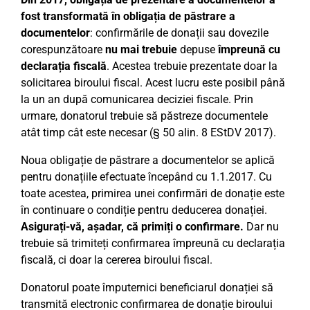
fost transformată în obligația de păstrare a
documentelor
: confirmările de donații sau dovezile
corespunzătoare
nu mai trebuie
depuse
împreună cu
declarația fiscală
. Acestea trebuie prezentate doar la
solicitarea biroului fiscal. Acest lucru este posibil până
la un an după comunicarea deciziei fiscale. Prin
urmare, donatorul trebuie să păstreze documentele
atât timp cât este necesar (§ 50 alin. 8 EStDV 2017).
Noua obligație de păstrare a documentelor se aplică
pentru donațiile efectuate începând cu 1.1.2017. Cu
toate acestea, primirea unei confirmări de donație este
în continuare o condiție pentru deducerea donației.
Asigurați-vă, așadar, că primiți o confirmare.
Dar nu
trebuie să trimiteți confirmarea împreună cu declarația
fiscală, ci doar la cererea biroului fiscal.
Donatorul poate împuternici beneficiarul donației să
transmită electronic confirmarea de donație biroului