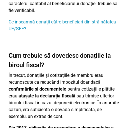
caracterul caritabil al beneficiarului donației trebuie să
fie verificabil.
Ce înseamnă donații către beneficiari din străinătatea
UE/SEE?
Cum trebuie să dovedesc donațiile la
biroul fiscal?
În trecut, donațiile și cotizațiile de membru erau
recunoscute ca reducând impozitul doar dacă
confirmările și documentele
pentru cotizațiile plătite
erau
atașate la declarația fiscală
sau trimise ulterior
biroului fiscal în cazul depunerii electronice. În anumite
cazuri, era suficientă o dovadă simplificată, de
exemplu, un extras de cont.
Din 2017, obligația de prezentare a documentelor a