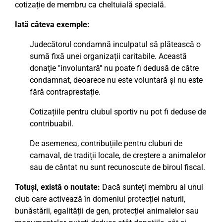
cotizație de membru ca cheltuială specială.
Iată câteva exemple:
Judecătorul condamnă inculpatul să plătească o
sumă fixă unei organizații caritabile. Această
donație "involuntară" nu poate fi dedusă de către
condamnat, deoarece nu este voluntară și nu este
fără contraprestație.
Cotizațiile pentru clubul sportiv nu pot fi deduse de
contribuabil.
De asemenea, contribuțiile pentru cluburi de
carnaval, de tradiții locale, de creștere a animalelor
sau de cântat nu sunt recunoscute de biroul fiscal.
Totuși, există o noutate:
Dacă sunteți membru al unui
club care activează în domeniul protecției naturii,
bunăstării, egalității de gen, protecției animalelor sau