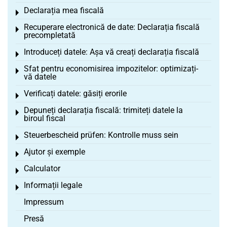
Declarația mea fiscală
Toggle menu
Recuperare electronică de date: Declarația fiscală
Toggle menu
precompletată
Introduceți datele: Așa vă creați declarația fiscală
Toggle menu
Sfat pentru economisirea impozitelor: optimizați-
Toggle menu
vă datele
Verificați datele: găsiți erorile
Toggle menu
Depuneți declarația fiscală: trimiteți datele la
Toggle menu
biroul fiscal
Steuerbescheid prüfen: Kontrolle muss sein
Toggle menu
Ajutor și exemple
Toggle menu
Calculator
Toggle menu
Informații legale
Toggle menu
Impressum
Presă