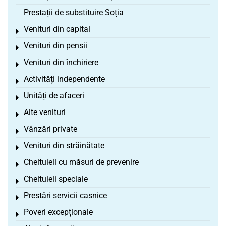
Prestații de substituire Soția
Venituri din capital
Toggle menu
Venituri din pensii
Toggle menu
Venituri din închiriere
Toggle menu
Activități independente
Toggle menu
Unități de afaceri
Toggle menu
Alte venituri
Toggle menu
Vânzări private
Toggle menu
Venituri din străinătate
Toggle menu
Cheltuieli cu măsuri de prevenire
Toggle menu
Cheltuieli speciale
Toggle menu
Prestări servicii casnice
Toggle menu
Poveri excepționale
Toggle menu