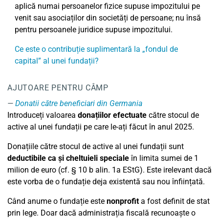
aplică numai persoanelor fizice supuse impozitului pe
venit sau asociaților din societăți de persoane; nu însă
pentru persoanele juridice supuse impozitului.
Ce este o contribuție suplimentară la „fondul de
capital” al unei fundații?
AJUTOARE PENTRU CÂMP
Donatii către beneficiari din Germania
Introduceți valoarea
donațiilor
efectuate
către stocul de
active al unei fundații pe care le-ați făcut în anul 2025.
Donațiile către stocul de active al unei fundații sunt
deductibile ca și cheltuieli speciale
în limita sumei de 1
milion de euro (cf. § 10 b alin. 1a EStG). Este irelevant dacă
este vorba de o fundație deja existentă sau nou înființată.
Când anume o fundație este
nonprofit
a fost definit de stat
prin lege. Doar dacă administrația fiscală recunoaște o