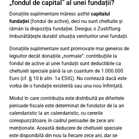
„fondul de capital” al unei fundații?
Donațiile suplimentare măresc astfel
capitalul
fundației
(fondul de active), deci nu sunt cheltuite și
rămân la dispoziția fundației. Desigur, o Zustiftung
îmbunătățește durabil situația veniturilor unei fundații.
Donațiile suplimentare sunt promovate mai generos de
legiuitor decât donațiile „normale”: contribuțiile la
fondul de active al unei fundații sunt deductibile ca
cheltuieli speciale până la un cuantum de 1.000.000
Euro (cf. § 10 b alin. 1a EStG). Nu contează dacă este
vorba de o fundație existentă sau una nou înființată.
Modul în care contribuția este distribuită pe diferitele
perioade fiscale este determinat de fondator de la an
calendaristic la an calendaristic, cu cererile
corespunzătoare, în cadrul perioadei de zece ani
menționate. Această deducere de cheltuieli speciale
este disponibilă din nou la fiecare zece ani, dar se