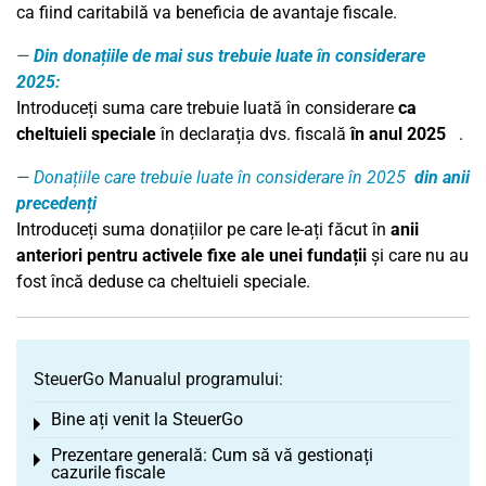
ca fiind caritabilă va beneficia de avantaje fiscale.
Din donațiile de mai sus trebuie luate în considerare
2025:
Introduceți suma care trebuie luată în considerare
ca
cheltuieli speciale
în declarația dvs. fiscală
în anul
2025
.
Donațiile care trebuie luate în considerare în 2025
din anii
precedenți
Introduceți suma donațiilor pe care le-ați făcut în
anii
anteriori pentru activele fixe ale unei fundații
și care nu au
fost încă deduse ca cheltuieli speciale.
SteuerGo Manualul programului:
Bine ați venit la SteuerGo
Toggle menu
Prezentare generală: Cum să vă gestionați
Toggle menu
cazurile fiscale