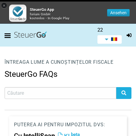
×
SteuerGo App
Ansehen
forium GmbH
kostenlos - In Google Play
22
ÎNTREAGA LUME A CUNOȘTINȚELOR FISCALE
SteuerGo FAQs
PUTEREA AI PENTRU IMPOZITUL DVS:
beta
Cu
IntelliScan