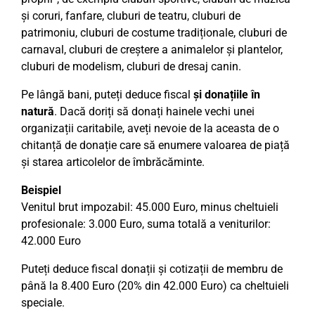
și coruri, fanfare, cluburi de teatru, cluburi de
patrimoniu, cluburi de costume tradiționale, cluburi de
carnaval, cluburi de creștere a animalelor și plantelor,
cluburi de modelism, cluburi de dresaj canin.
Pe lângă bani, puteți deduce fiscal
și donațiile în
natură
. Dacă doriți să donați hainele vechi unei
organizații caritabile, aveți nevoie de la aceasta de o
chitanță de donație care să enumere valoarea de piață
și starea articolelor de îmbrăcăminte.
Beispiel
Venitul brut impozabil: 45.000 Euro, minus cheltuieli
profesionale: 3.000 Euro, suma totală a veniturilor:
42.000 Euro
Puteți deduce fiscal donații și cotizații de membru de
până la 8.400 Euro (20% din 42.000 Euro) ca cheltuieli
speciale.