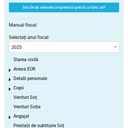
Descărcați manualul programului gratuit ca fișier .pdf
Manual fiscal:
Selectați anul fiscal:
Starea civilă
Anexa EÜR
Toggle menu
Detalii personale
Toggle menu
Copii
Toggle menu
Venituri Soț
Venituri Soția
Angajat
Toggle menu
Prestații de subtituire Soț