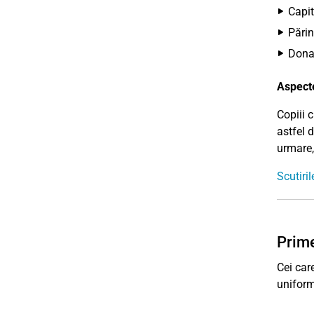
Capit
Părin
Donaț
Aspecte
Copiii 
astfel 
urmare,
Scutiri
Prime
Cei car
uniform