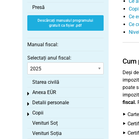
Ce a
Presă
Copi
Ce e
Descărcați manualul programului
Ce c
gratuit ca fișier .pdf
Nive
Manual fiscal:
Selectați anul fiscal:
Cum p
Deși de
impozit
Starea civilă
poate s
Anexa EÜR
Toggle menu
impozitu
fiscal.
P
Detalii personale
Toggle menu
Copii
Carte
Toggle menu
Venituri Soț
Certi
Certi
Venituri Soția