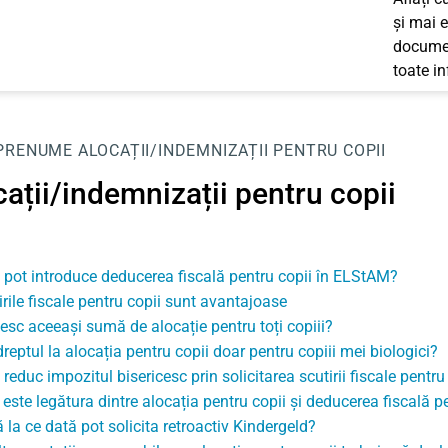
și mai e
documen
toate i
PRENUME
ALOCAȚII/INDEMNIZAȚII PENTRU COPII
ații/indemnizații pentru copii
pot introduce deducerea fiscală pentru copii în ELStAM?
irile fiscale pentru copii sunt avantajoase
esc aceeași sumă de alocație pentru toți copiii?
reptul la alocația pentru copii doar pentru copiii mei biologici?
reduc impozitul bisericesc prin solicitarea scutirii fiscale pentru
 este legătura dintre alocația pentru copii și deducerea fiscală p
 la ce dată pot solicita retroactiv Kindergeld?