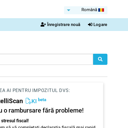
Română
Înregistrare nouă
Logare
EA AI PENTRU IMPOZITUL DVS:
beta
telliScan
KI
u o rambursare fără probleme!
stresul fiscal!
cum să vă completați declarația fiscală mai rapid