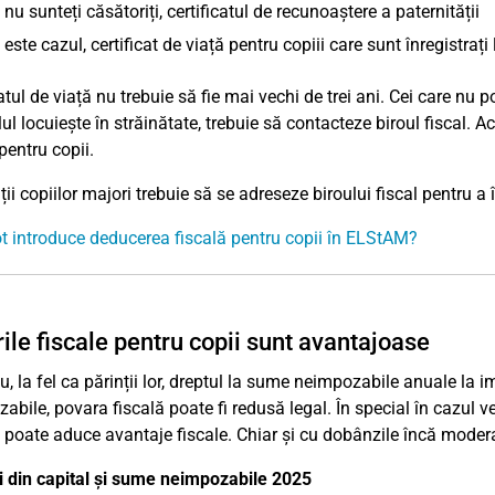
nu sunteți căsătoriți, certificatul de recunoaștere a paternității
este cazul, certificat de viață pentru copiii care sunt înregistrați
atul de viață nu trebuie să fie mai vechi de trei ani. Cei care nu 
lul locuiește în străinătate, trebuie să contacteze biroul fiscal. 
pentru copii.
ții copiilor majori trebuie să se adreseze biroului fiscal pentru a 
 introduce deducerea fiscală pentru copii în ELStAM?
rile fiscale pentru copii sunt avantajoase
au, la fel ca părinții lor, dreptul la sume neimpozabile anuale la 
bile, povara fiscală poate fi redusă legal. În special în cazul veni
i poate aduce avantaje fiscale. Chiar și cu dobânzile încă moderat
i din capital și sume neimpozabile 2025