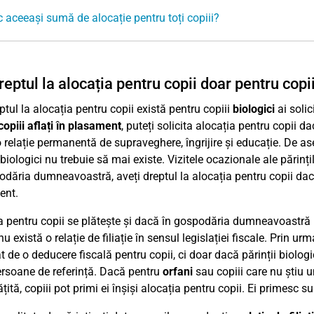
 aceeași sumă de alocație pentru toți copiii?
eptul la alocația pentru copii doar pentru copii
ptul la alocația pentru copii există pentru copiii
biologici
ai solic
copiii aflați în plasament
, puteți solicita alocația pentru copii 
o relație permanentă de supraveghere, îngrijire și educație. De as
 biologici nu trebuie să mai existe. Vizitele ocazionale ale părinț
odăria dumneavoastră, aveți dreptul la alocația pentru copii dacă a
ent.
a pentru copii se plătește și dacă în gospodăria dumneavoastră
nu există o relație de filiație în sensul legislației fiscale. Prin ur
 de o deducere fiscală pentru copii, ci doar dacă părinții biologi
ersoane de referință. Dacă pentru
orfani
sau copiii care nu știu u
țită, copiii pot primi ei înșiși alocația pentru copii. Ei primesc s