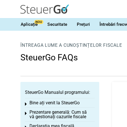
NOU
Aplicație
Securitate
Prețuri
Întrebări frec
ÎNTREAGA LUME A CUNOȘTINȚELOR FISCALE
SteuerGo FAQs
SteuerGo Manualul programului:
Bine ați venit la SteuerGo
Toggle menu
Prezentare generală: Cum să
Toggle menu
vă gestionați cazurile fiscale
Declarația mea fiscală