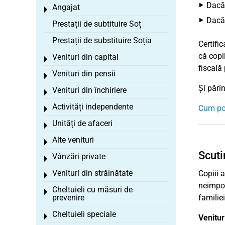
Dacă 
Angajat
Toggle menu
Dacă 
Prestații de subtituire Soț
Prestații de substituire Soția
Certific
că copi
Venituri din capital
Toggle menu
fiscală 
Venituri din pensii
Toggle menu
Și părin
Venituri din închiriere
Toggle menu
Activități independente
Cum pot
Toggle menu
Unități de afaceri
Toggle menu
Alte venituri
Toggle menu
Scuti
Vânzări private
Toggle menu
Venituri din străinătate
Copiii 
Toggle menu
neimpoza
Cheltuieli cu măsuri de
Toggle menu
prevenire
familie
Cheltuieli speciale
Toggle menu
Venitur