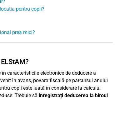
ar?
locația pentru copii?
țional prea mici?
în ELStAM?
 în caracteristicile electronice de deducere a
 venit în avans, povara fiscală pe parcursul anului
tru copii este luată în considerare la calculul
 reduse. Trebuie să
înregistrați deducerea la biroul