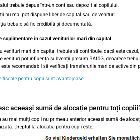
alul trebuie depus într-un cont sau depozit al copilului.
ții nu mai pot dispune liber de capital sau de venituri.
ia trebuie să fie credibilă și documentată.
 suplimentare în cazul veniturilor mari din capital
cu venituri mari din capital trebuie să contribuie, dacă este cazu
de venituri pot influența subvenții precum BAföG, deoarece trebuie
 este recomandabil să verificați transferurile mari de active din p
le fiscale pentru copii sunt avantajoase
sc aceeași sumă de alocație pentru toți copiii
e au mai mulți copii nu primeau anterior aceeași sumă de alocație 
izată. Dreptul la alocația pentru copii este: