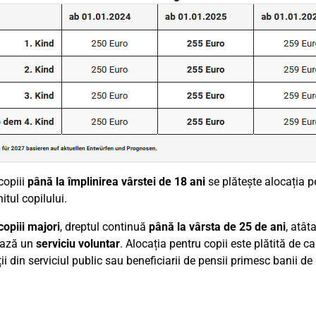
copiii
până la împlinirea vârstei de 18 ani
se plătește alocația p
itul copilului.
copiii majori
, dreptul continuă
până la vârsta de 25 de ani
, atât
ează un
serviciu voluntar
. Alocația pentru copii este plătită de 
i din serviciul public sau beneficiarii de pensii primesc banii de l