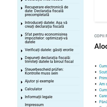
Toggle menu
Recuperare electronică de
Toggle menu
date: Declarația fiscală
precompletată
Introduceți datele: Așa vă
Toggle menu
creați declarația fiscală
Sfat pentru economisirea
Toggle menu
COPII
impozitelor: optimizați-vă
datele
Aloc
Verificați datele: găsiți erorile
Toggle menu
Depuneți declarația fiscală:
Toggle menu
trimiteți datele la biroul fiscal
Cum 
Steuerbescheid prüfen:
Toggle menu
Scut
Kontrolle muss sein
Prim
Ajutor și exemple
Toggle menu
Am d
Calculator
Cum 
Toggle menu
Care
Informații legale
Toggle menu
Până
Impressum