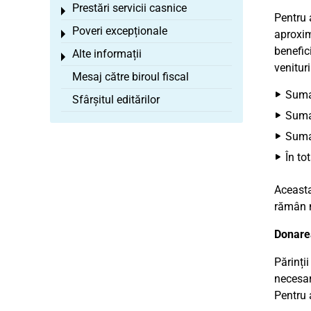
Prestări servicii casnice
Toggle menu
Pentru 
Poveri excepționale
aproxima
Toggle menu
benefic
Alte informații
Toggle menu
venituri
Mesaj către biroul fiscal
Suma
Sfârșitul editărilor
Suma
Suma 
În to
Aceasta
rămân n
Donarea
Părinți
necesar
Pentru 