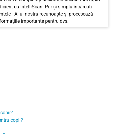
ficient cu IntelliScan. Pur și simplu încărcați
tele - AI-ul nostru recunoaște și procesează
nformațiile importante pentru dvs.
 copii?
entru copii?