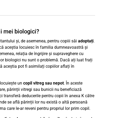
i mei biologici?
itantului și, de asemenea, pentru copiii săi
adoptați
.
dacă aceștia locuiesc în familia dumneavoastră și
emenea, relația de îngrijire și supraveghere cu
ilor biologici nu sunt o problemă. Dacă ați luat frați
ceștia pot fi asimilați copiilor aflați în
 locuiește un
copil vitreg sau nepot
. În aceste
mare, părinții vitregi sau bunicii nu beneficiază
ci transferă deducerile pentru copii în anexa K către
nde se află părinții lor nu există o altă persoană
uma care le-ar reveni pentru propriul lor prim copil.