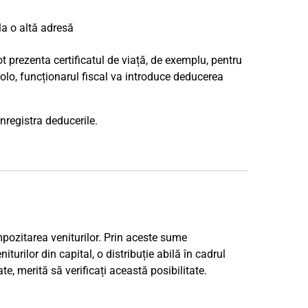
 la o altă adresă
pot prezenta certificatul de viață, de exemplu, pentru
Acolo, funcționarul fiscal va introduce deducerea
înregistra deducerile.
impozitarea veniturilor. Prin aceste sume
turilor din capital, o distribuție abilă în cadrul
e, merită să verificați această posibilitate.