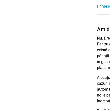
Primesc
Am dr
Nu
. Dre
Pentru
există 
părinții
în gosp
plasam
Alocați
cazuri, 
automat
noile p
îndreptă