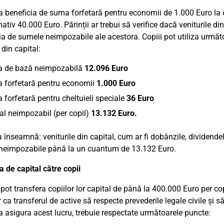
a beneficia de suma forfetară pentru economii de 1.000 Euro la o r
tiv 40.000 Euro. Părinții ar trebui să verifice dacă veniturile din
ia de sumele neimpozabile ale acestora. Copiii pot utiliza urm
 din capital:
 de bază neimpozabilă
12.096 Euro
 forfetară pentru economii
1.000 Euro
forfetară pentru cheltuieli speciale
36 Euro
tal neimpozabil (per copil)
13.132 Euro.
 înseamnă: veniturile din capital, cum ar fi dobânzile, dividendele
eimpozabile până la un cuantum de 13.132 Euro.
 de capital către copii
i pot transfera copiilor lor capital de până la 400.000 Euro per co
 ca transferul de active să respecte prevederile legale civile și s
a asigura acest lucru, trebuie respectate următoarele puncte: