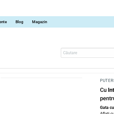
vente
Blog
Magazin
PUTER
Cu
In
pentr
Gata cu 
Aflați 