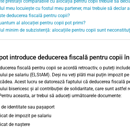
lte prestații comparabile cu alocația pentru copii trebuie să decl
lul meu locuiește cu fostul meu partener, mai trebuie să declar a
ste deducerea fiscală pentru copii?
uantum al alocației pentru copii pot primi?
lul minim de subzistență: alocațiile pentru copii sunt neconstitu
ot introduce deducerea fiscală pentru copii 
ducerea fiscală pentru copii se acordă retroactiv, o puteți include
ului pe salariu (ELStAM). Deși nu veți plăti mai puțin impozit pe
cădea. Acest lucru se datorează faptului că deducerea fiscală pen
lui bisericesc și al contribuției de solidaritate, care sunt astfel
entru aceasta, ar trebui să aduceți următoarele documente:
 de identitate sau pașaport
ficat de impozit pe salariu
ficat de naștere