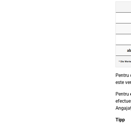
Pentru 
este ven
Pentru
efectu
Angajați
Tipp