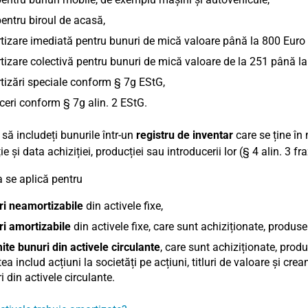
entru biroul de acasă,
izare imediată pentru bunuri de mică valoare până la 800 Euro 
izare colectivă pentru bunuri de mică valoare de la 251 până la
izări speciale conform § 7g EStG,
eri conform § 7g alin. 2 EStG.
 să includeți bunurile într-un
registru de inventar
care se ține în
e și data achiziției, producției sau introducerii lor (§ 4 alin. 3 fr
 se aplică pentru
ri neamortizabile
din activele fixe,
i amortizabile
din activele fixe, care sunt achiziționate, produs
te bunuri din activele circulante
, care sunt achiziționate, prod
ea includ acțiuni la societăți pe acțiuni, titluri de valoare și crean
ri din activele circulante.