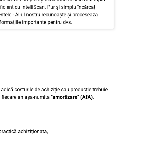
ficient cu IntelliScan. Pur și simplu încărcați
tele - AI-ul nostru recunoaște și procesează
nformațiile importante pentru dvs.
, adică costurile de achiziție sau producție trebuie
în fiecare an așa-numita
"amortizare" (AfA)
.
ractică achiziționată,