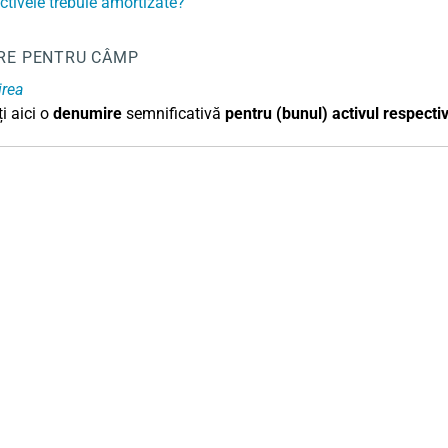
ctivele trebuie amortizate?
RE PENTRU CÂMP
rea
i aici o
denumire
semnificativă
pentru (bunul) activul respecti