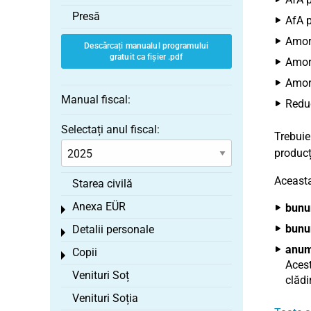
Presă
AfA p
Amort
Descărcați manualul programului
gratuit ca fișier .pdf
Amort
Amort
Manual fiscal:
Reduc
Selectați anul fiscal:
Trebuie
producți
Aceasta
Starea civilă
Anexa EÜR
bunu
Toggle menu
bunur
Detalii personale
Toggle menu
anumi
Copii
Toggle menu
Acest
Venituri Soț
clădi
Venituri Soția