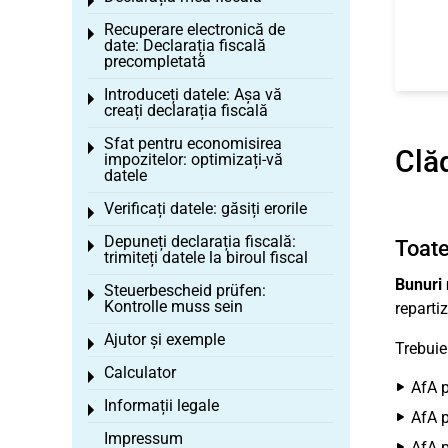
Toggle menu
Recuperare electronică de
Toggle menu
date: Declarația fiscală
precompletată
Introduceți datele: Așa vă
Toggle menu
creați declarația fiscală
Sfat pentru economisirea
Toggle menu
Clăd
impozitelor: optimizați-vă
datele
Verificați datele: găsiți erorile
Toggle menu
Depuneți declarația fiscală:
Toate
Toggle menu
trimiteți datele la biroul fiscal
Bunuri 
Steuerbescheid prüfen:
Toggle menu
Kontrolle muss sein
reparti
Ajutor și exemple
Toggle menu
Trebuie
Calculator
Toggle menu
AfA p
Informații legale
Toggle menu
AfA p
Impressum
AfA p