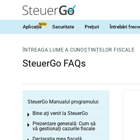
NOU
Aplicație
Securitate
Prețuri
Întrebări frec
ÎNTREAGA LUME A CUNOȘTINȚELOR FISCALE
SteuerGo FAQs
SteuerGo Manualul programului:
Bine ați venit la SteuerGo
Toggle menu
Prezentare generală: Cum să
Toggle menu
vă gestionați cazurile fiscale
Declarația mea fiscală