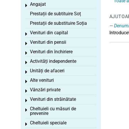
Toate a
Angajat
Toggle menu
Prestații de subtituire Soț
AJUTOA
Prestații de substituire Soția
Denumi
Venituri din capital
Introduceț
Toggle menu
Venituri din pensii
Toggle menu
Venituri din închiriere
Toggle menu
Activități independente
Toggle menu
Unități de afaceri
Toggle menu
Alte venituri
Toggle menu
Vânzări private
Toggle menu
Venituri din străinătate
Toggle menu
Cheltuieli cu măsuri de
Toggle menu
prevenire
Cheltuieli speciale
Toggle menu