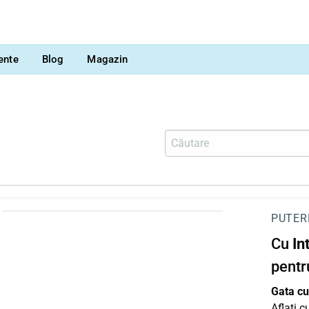
vente
Blog
Magazin
PUTER
Cu
In
pentr
Gata cu 
Aflați 