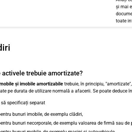
și mai e
documen
toate i
iri
 activele trebuie amortizate?
mobile și imobile amortizabile
trebuie, în principiu, "amortizate"
zate pe durata de utilizare normală a afacerii. Se poate deduce 
 să specificați separat
entru bunuri imobile, de exemplu clădiri,
entru bunuri necorporale, de exemplu valoarea de firmă sau de p
entru bunuri mobile, de exemplu mașini și autovehicule,