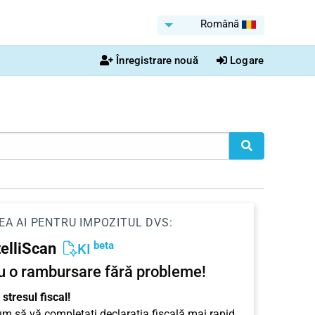
Română
Înregistrare nouă
Logare
EA AI PENTRU IMPOZITUL DVS:
beta
telliScan
KI
u o rambursare fără probleme!
stresul fiscal!
cum să vă completați declarația fiscală mai rapid