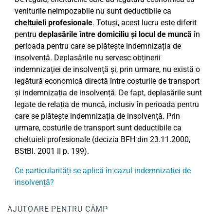
veniturile neimpozabile nu sunt deductibile ca
cheltuieli profesionale
. Totuși, acest lucru este diferit
pentru
deplasările între domiciliu și locul de muncă
în
perioada pentru care se plătește indemnizația de
insolvență. Deplasările nu servesc obținerii
indemnizației de insolvență și, prin urmare, nu există o
legătură economică directă între costurile de transport
și indemnizația de insolvență. De fapt, deplasările sunt
legate de relația de muncă, inclusiv în perioada pentru
care se plătește indemnizația de insolvență. Prin
urmare, costurile de transport sunt deductibile ca
cheltuieli profesionale (decizia BFH din 23.11.2000,
BStBl. 2001 II p. 199).
Ce particularități se aplică în cazul indemnizației de
insolvență?
AJUTOARE PENTRU CÂMP