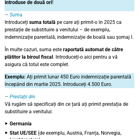
introduse de două ori
!
Suma
Introduceți
suma totală
pe care ați primit-o în 2025 ca
prestație de substituire a venitului – de exemplu,
indemnizație parentală, indemnizație de boală sau șomaj I.
În multe cazuri, suma este
raportată automat de către
plătitor la biroul fiscal
. Introduceți-o aici pentru a vă
asigura că totul este complet.
Exemplu:
Ați primit lunar 450 Euro indemnizație parentală
începând din martie 2025. Introduceți 4.500 Euro.
Prestații din
Vă rugăm să specificați din ce țară ați primit prestația de
substituire a venitului:
Germania
Stat UE/SEE
(de exemplu, Austria, Franța, Norvegia,