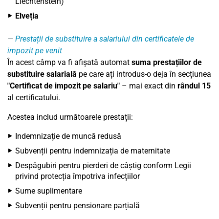
Liechtenstein)
Elveția
Prestații de substituire a salariului din certificatele de
impozit pe venit
În acest câmp va fi afișată automat
suma prestațiilor de
substituire salarială
pe care ați introdus-o deja în secțiunea
"Certificat de impozit pe salariu"
– mai exact din
rândul 15
al certificatului.
Acestea includ următoarele prestații:
Indemnizație de muncă redusă
Subvenții pentru indemnizația de maternitate
Despăgubiri pentru pierderi de câștig conform Legii
privind protecția împotriva infecțiilor
Sume suplimentare
Subvenții pentru pensionare parțială