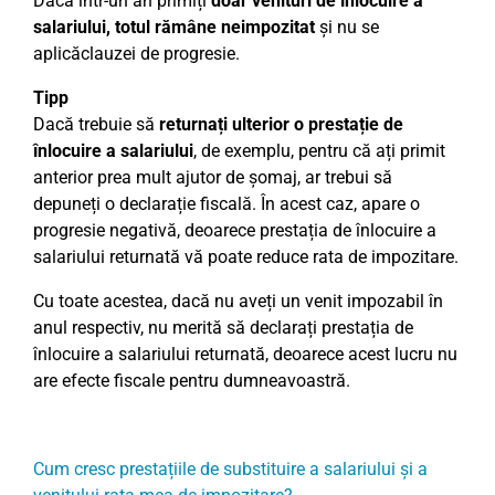
Dacă într-un an primiți
doar venituri de înlocuire a
salariului, totul rămâne neimpozitat
și nu se
aplicăclauzei de progresie.
Tipp
Dacă trebuie să
returnați ulterior o prestație de
înlocuire a salariului
, de exemplu, pentru că ați primit
anterior prea mult ajutor de șomaj, ar trebui să
depuneți o declarație fiscală. În acest caz, apare o
progresie negativă, deoarece prestația de înlocuire a
salariului returnată vă poate reduce rata de impozitare.
Cu toate acestea, dacă nu aveți un venit impozabil în
anul respectiv, nu merită să declarați prestația de
înlocuire a salariului returnată, deoarece acest lucru nu
are efecte fiscale pentru dumneavoastră.
Cum cresc prestațiile de substituire a salariului și a