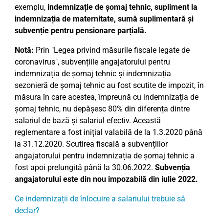
exemplu,
indemnizație de șomaj tehnic, supliment la
indemnizația de maternitate, sumă suplimentară și
subvenție pentru pensionare parțială.
Notă:
Prin "Legea privind măsurile fiscale legate de
coronavirus", subvențiile angajatorului pentru
indemnizația de șomaj tehnic și indemnizația
sezonieră de șomaj tehnic au fost scutite de impozit, în
măsura în care acestea, împreună cu indemnizația de
șomaj tehnic, nu depășesc 80% din diferența dintre
salariul de bază și salariul efectiv. Această
reglementare a fost inițial valabilă de la 1.3.2020 până
la 31.12.2020. Scutirea fiscală a subvențiilor
angajatorului pentru indemnizația de șomaj tehnic a
fost apoi prelungită până la 30.06.2022.
Subvenția
angajatorului este din nou impozabilă din iulie 2022.
Ce indemnizații de înlocuire a salariului trebuie să
declar?