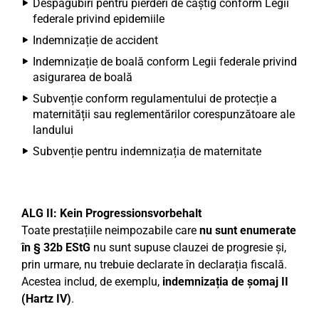
Despăgubiri pentru pierderi de câștig conform Legii
federale privind epidemiile
Indemnizație de accident
Indemnizație de boală conform Legii federale privind
asigurarea de boală
Subvenție conform regulamentului de protecție a
maternității sau reglementărilor corespunzătoare ale
landului
Subvenție pentru indemnizația de maternitate
ALG II: Kein Progressionsvorbehalt
Toate prestațiile neimpozabile care
nu sunt enumerate
în § 32b EStG
nu sunt supuse clauzei de progresie și,
prin urmare, nu trebuie declarate în declarația fiscală.
Acestea includ, de exemplu,
indemnizația de șomaj II
(Hartz IV)
.