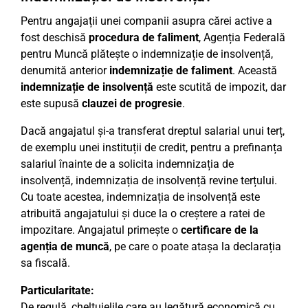
Pentru angajații unei companii asupra cărei active a
fost deschisă
procedura de faliment
, Agenția Federală
pentru Muncă plătește o indemnizație de insolvență,
denumită anterior
indemnizație de faliment
. Această
indemnizație de insolvență
este scutită de impozit, dar
este supusă
clauzei de progresie
.
Dacă angajatul și-a transferat dreptul salarial unui terț,
de exemplu unei instituții de credit, pentru a prefinanța
salariul înainte de a solicita indemnizația de
insolvență, indemnizația de insolvență revine terțului.
Cu toate acestea, indemnizația de insolvență este
atribuită angajatului și duce la o creștere a ratei de
impozitare. Angajatul primește o
certificare de la
agenția de muncă
, pe care o poate atașa la declarația
sa fiscală.
Particularitate:
De regulă, cheltuielile care au legătură economică cu