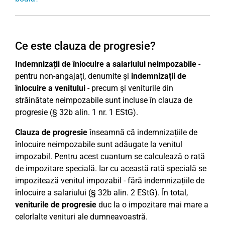
Ce este clauza de progresie?
Indemnizații de înlocuire a salariului neimpozabile
-
pentru non-angajați, denumite și
indemnizații de
înlocuire a venitului
- precum și veniturile din
străinătate neimpozabile sunt incluse în clauza de
progresie (§ 32b alin. 1 nr. 1 EStG).
Clauza de progresie
înseamnă că indemnizațiile de
înlocuire neimpozabile sunt adăugate la venitul
impozabil. Pentru acest cuantum se calculează o rată
de impozitare specială. Iar cu această rată specială se
impozitează venitul impozabil - fără indemnizațiile de
înlocuire a salariului (§ 32b alin. 2 EStG). În total,
veniturile de progresie
duc la o impozitare mai mare a
celorlalte venituri ale dumneavoastră.