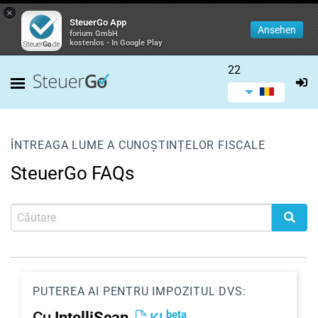
×
SteuerGo App
Ansehen
forium GmbH
kostenlos - In Google Play
22
ÎNTREAGA LUME A CUNOȘTINȚELOR FISCALE
SteuerGo FAQs
PUTEREA AI PENTRU IMPOZITUL DVS:
beta
Cu
IntelliScan