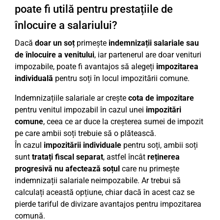
poate fi utilă pentru prestațiile de
înlocuire a salariului?
Dacă
doar un soț
primește
indemnizații salariale sau
de înlocuire a venitului
, iar partenerul are doar venituri
impozabile, poate fi avantajos să alegeți
impozitarea
individuală
pentru soți în locul impozitării comune.
Indemnizațiile salariale ar crește
cota de impozitare
pentru venitul impozabil în cazul unei
impozitări
comune
, ceea ce ar duce la creșterea sumei de impozit
pe care ambii soți trebuie să o plătească.
În cazul
impozitării individuale
pentru soți, ambii soți
sunt
tratați fiscal separat
, astfel încât
reținerea
progresivă nu afectează soțul
care nu primește
indemnizații salariale neimpozabile. Ar trebui să
calculați această opțiune, chiar dacă în acest caz se
pierde tariful de divizare avantajos pentru impozitarea
comună.