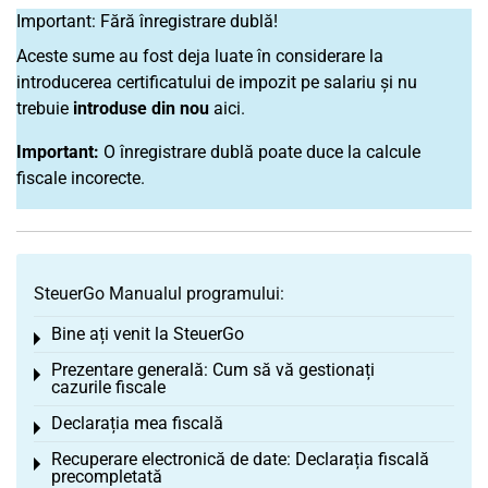
Important: Fără înregistrare dublă!
Aceste sume au fost deja luate în considerare la
introducerea certificatului de impozit pe salariu și nu
trebuie
introduse din nou
aici.
Important:
O înregistrare dublă poate duce la calcule
fiscale incorecte.
SteuerGo Manualul programului:
Bine ați venit la SteuerGo
Toggle menu
Prezentare generală: Cum să vă gestionați
Toggle menu
cazurile fiscale
Declarația mea fiscală
Toggle menu
Recuperare electronică de date: Declarația fiscală
Toggle menu
precompletată