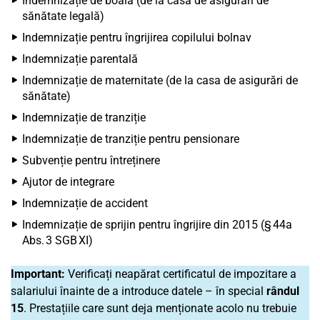
Indemnizație de boală (de la casa de asigurări de
sănătate legală)
Indemnizație pentru îngrijirea copilului bolnav
Indemnizație parentală
Indemnizație de maternitate (de la casa de asigurări de
sănătate)
Indemnizație de tranziție
Indemnizație de tranziție pentru pensionare
Subvenție pentru întreținere
Ajutor de integrare
Indemnizație de accident
Indemnizație de sprijin pentru îngrijire din 2015 (§ 44a
Abs. 3 SGB XI)
Important:
Verificați neapărat certificatul de impozitare a
salariului înainte de a introduce datele – în special
rândul
15
. Prestațiile care sunt deja menționate acolo nu trebuie