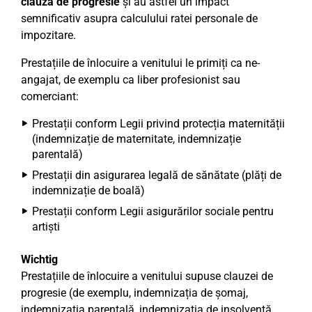
clauza de progresie
și au astfel un impact
semnificativ asupra calculului ratei personale de
impozitare.
Prestațiile de înlocuire a venitului le primiți ca ne-
angajat, de exemplu ca liber profesionist sau
comerciant:
Prestații conform Legii privind protecția maternității
(indemnizație de maternitate, indemnizație
parentală)
Prestații din asigurarea legală de sănătate (plăți de
indemnizație de boală)
Prestații conform Legii asigurărilor sociale pentru
artiști
Wichtig
Prestațiile de înlocuire a venitului supuse clauzei de
progresie (de exemplu, indemnizația de șomaj,
indemnizația parentală, indemnizația de insolvență,