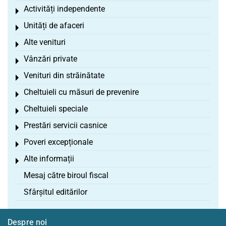
Activități independente
Toggle menu
Unități de afaceri
Toggle menu
Alte venituri
Toggle menu
Vânzări private
Toggle menu
Venituri din străinătate
Toggle menu
Cheltuieli cu măsuri de prevenire
Toggle menu
Cheltuieli speciale
Toggle menu
Prestări servicii casnice
Toggle menu
Poveri excepționale
Toggle menu
Alte informații
Toggle menu
Mesaj către biroul fiscal
Sfârșitul editărilor
Despre noi