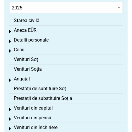
Starea civilă
Anexa EÜR
Toggle menu
Detalii personale
Toggle menu
Copii
Toggle menu
Venituri Soț
Venituri Soția
Angajat
Toggle menu
Prestații de subtituire Soț
Prestații de substituire Soția
Venituri din capital
Toggle menu
Venituri din pensii
Toggle menu
Venituri din închiriere
Toggle menu