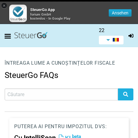
×
SteuerGo App
Ansehen
forium GmbH
kostenlos - In Google Play
22
ÎNTREAGA LUME A CUNOȘTINȚELOR FISCALE
SteuerGo FAQs
PUTEREA AI PENTRU IMPOZITUL DVS:
beta
Cu
IntelliScan