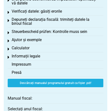
Toggle menu
vă datele
Verificați datele: găsiți erorile
Toggle menu
Depuneți declarația fiscală: trimiteți datele la
Toggle menu
biroul fiscal
Steuerbescheid prüfen: Kontrolle muss sein
Toggle menu
Ajutor și exemple
Toggle menu
Calculator
Toggle menu
Informații legale
Toggle menu
Impressum
Presă
Descărcați manualul programului gratuit ca fișier .pdf
Manual fiscal:
Selectați anul fiscal: