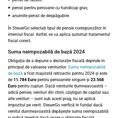
pensii pentru persoane cu handicap grav,
anumite pensii de despăgubire.
În SteuerGo selectați tipul de pensie corespunzător în
interviul fiscal. Astfel, se va aplica automat tratamentul
fiscal corect.
Suma neimpozabilă de bază 2024
Obligația de a depune o declarație fiscală depinde în
principal de valoarea veniturilor.
Suma neimpozabilă
de bază
a fost majorată retroactiv pentru 2024 și este
de
11.784 Euro
pentru persoanele singure și
23.568
Euro
pentru cupluri. Dacă veniturile dumneavoastră –
adică pensie, venituri din chirii, câștiguri de capital sau
alte venituri – sunt sub acest prag, nu se aplică
impozitul pe venit. SteuerGo verifică în fundal dacă
venitul dumneavoastră depășește suma neimpozabilă
și indică imediat dacă apare o obligație fiscală.