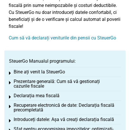
fiscală prin sume neimpozabile și costuri deductibile.
Cu SteuerGo nu doar introduceți datele confortabil, ci
beneficiați și de o verificare și calcul automat al poverii
fiscale!
Cum să vă declarați veniturile din pensii cu SteuerGo
SteuerGo Manualul programului:
Bine ați venit la SteuerGo
Toggle menu
Prezentare generală: Cum să vă gestionați
Toggle menu
cazurile fiscale
Declarația mea fiscală
Toggle menu
Recuperare electronică de date: Declarația fiscală
Toggle menu
precompletată
Introduceți datele: Așa vă creați declarația fiscală
Toggle menu
Sfat pentru economisirea impozitelor: optimizați-