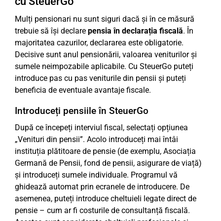
cu SteuerGo
Mulți pensionari nu sunt siguri dacă și în ce măsură
trebuie să își declare
pensia în declarația fiscală
. În
majoritatea cazurilor, declararea este obligatorie.
Decisive sunt anul pensionării, valoarea veniturilor și
sumele neimpozabile aplicabile. Cu SteuerGo puteți
introduce pas cu pas veniturile din pensii și puteți
beneficia de eventuale avantaje fiscale.
Introduceți pensiile în SteuerGo
După ce începeți interviul fiscal, selectați opțiunea
„Venituri din pensii”. Acolo introduceți mai întâi
instituția plătitoare de pensie (de exemplu, Asociația
Germană de Pensii, fond de pensii, asigurare de viață)
și introduceți sumele individuale. Programul vă
ghidează automat prin ecranele de introducere. De
asemenea, puteți introduce cheltuieli legate direct de
pensie – cum ar fi costurile de consultanță fiscală.