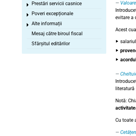
Valoare
Prestări servicii casnice
Toggle menu
Introduceț
Poveri excepționale
Toggle menu
evitare a 
Alte informații
Toggle menu
Acest cua
Mesaj către biroul fiscal
salariu
Sfârșitul editărilor
provene
acordul
Cheltuie
Introduceț
literatură
Notă: Chia
activitate
Cu toate a
Cetățen