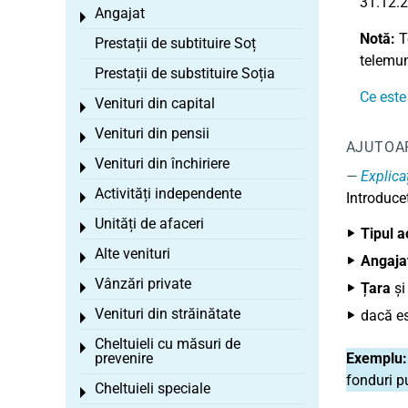
31.12.2
Angajat
Toggle menu
Notă:
To
Prestații de subtituire Soț
telemun
Prestații de substituire Soția
Ce este
Venituri din capital
Toggle menu
Venituri din pensii
Toggle menu
AJUTOA
Venituri din închiriere
Toggle menu
Explicaț
Activități independente
Introduceț
Toggle menu
Unități de afaceri
Toggle menu
Tipul ac
Alte venituri
Toggle menu
Angaja
Vânzări private
Țara
ș
Toggle menu
Venituri din străinătate
dacă es
Toggle menu
Cheltuieli cu măsuri de
Toggle menu
prevenire
Exemplu:
fonduri p
Cheltuieli speciale
Toggle menu