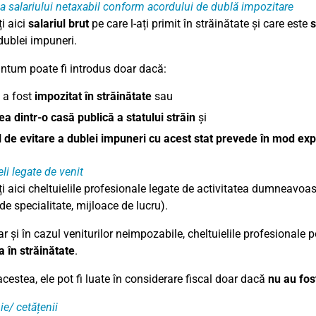
a salariului netaxabil conform acordului de dublă impozitare
i aici
salariul brut
pe care l-ați primit în străinătate și care este
s
dublei impuneri.
ntum poate fi introdus doar dacă:
l a fost
impozitat în străinătate
sau
a dintr-o casă publică a statului străin
și
 de evitare a dublei impuneri cu acest stat prevede în mod ex
li legate de venit
i aici cheltuielile profesionale legate de activitatea dumneavoast
 de specialitate, mijloace de lucru).
r și în cazul veniturilor neimpozabile, cheltuielile profesionale p
a în străinătate
.
cestea, ele pot fi luate în considerare fiscal doar dacă
nu au fos
ie/ cetățenii