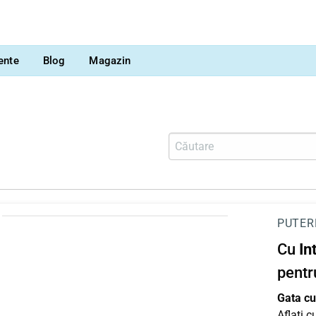
vente
Blog
Magazin
PUTER
Cu
In
pentr
Gata cu 
Aflați 