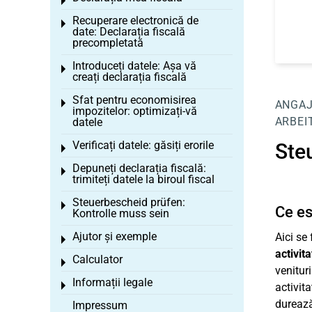
Toggle menu
Recuperare electronică de
Toggle menu
date: Declarația fiscală
precompletată
Introduceți datele: Așa vă
Toggle menu
creați declarația fiscală
Sfat pentru economisirea
Toggle menu
ANGA
impozitelor: optimizați-vă
ARBEI
datele
Verificați datele: găsiți erorile
Steu
Toggle menu
Depuneți declarația fiscală:
Toggle menu
trimiteți datele la biroul fiscal
Steuerbescheid prüfen:
Toggle menu
Ce es
Kontrolle muss sein
Ajutor și exemple
Aici se
Toggle menu
activita
Calculator
Toggle menu
venitur
Informații legale
Toggle menu
activit
durează
Impressum