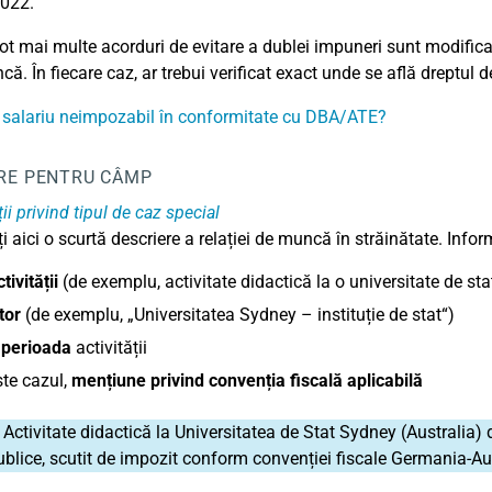
022.
t mai multe acorduri de evitare a dublei impuneri sunt modificat
că. În fiecare caz, ar trebui verificat exact unde se află dreptul 
 salariu neimpozabil în conformitate cu DBA/ATE?
RE PENTRU CÂMP
ii privind tipul de caz special
i aici o scurtă descriere a relației de muncă în străinătate. Inform
tivității
(de exemplu, activitate didactică la o universitate de sta
tor
(de exemplu, „Universitatea Sydney – instituție de stat“)
i
perioada
activității
te cazul,
mențiune privind convenția fiscală aplicabilă
Activitate didactică la Universitatea de Stat Sydney (Australia)
ublice, scutit de impozit conform convenției fiscale Germania-Aus