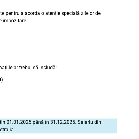
e pentru a acorda o atenție specială zilelor de
de impozitare.
ațiile ar trebui să includă:
t)
 din 01.01.2025 până în 31.12.2025. Salariu din
tralia.