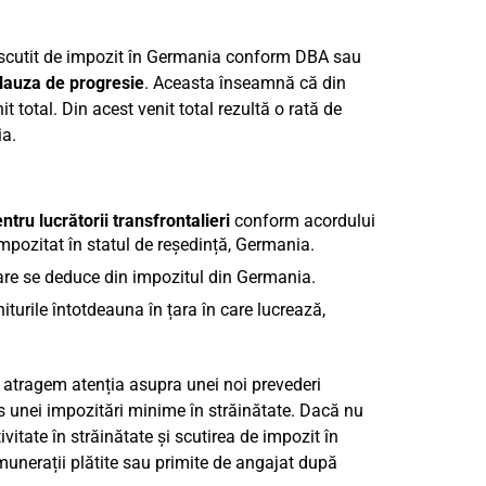
fi scutit de impozit în Germania conform DBA sau
lauza de progresie
. Aceasta înseamnă că din
t total. Din acest venit total rezultă o rată de
ia.
tru lucrătorii transfrontalieri
conform acordului
 impozitat în statul de reședință, Germania.
care se deduce din impozitul din Germania.
niturile întotdeauna în țara în care lucrează,
să atragem atenția asupra unei noi prevederi
us unei impozitări minime în străinătate. Dacă nu
itate în străinătate și scutirea de impozit în
emunerații plătite sau primite de angajat după