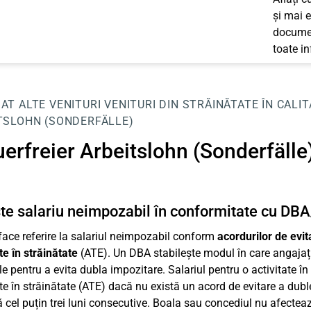
și mai e
documen
toate i
JAT
ALTE VENITURI
VENITURI DIN STRĂINĂTATE ÎN CALI
TSLOHN (SONDERFÄLLE)
erfreier Arbeitslohn (Sonderfälle
te salariu neimpozabil în conformitate cu DB
 face referire la salariul neimpozabil conform
acordurilor de evit
te în străinătate
(ATE). Un DBA stabilește modul în care angajații 
ile pentru a evita dubla impozitare. Salariul pentru o activitate î
ate în străinătate (ATE) dacă nu există un acord de evitare a duble
 cel puțin trei luni consecutive. Boala sau concediul nu afectează