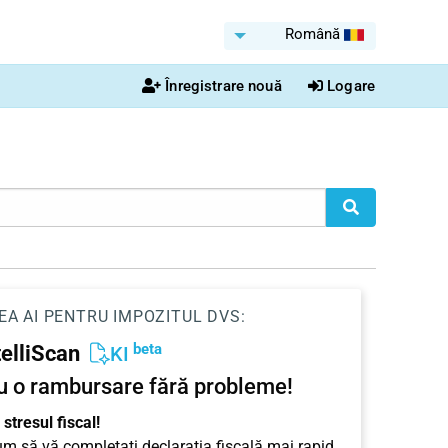
Română
Înregistrare nouă
Logare
EA AI PENTRU IMPOZITUL DVS:
beta
telliScan
KI
u o rambursare fără probleme!
stresul fiscal!
cum să vă completați declarația fiscală mai rapid