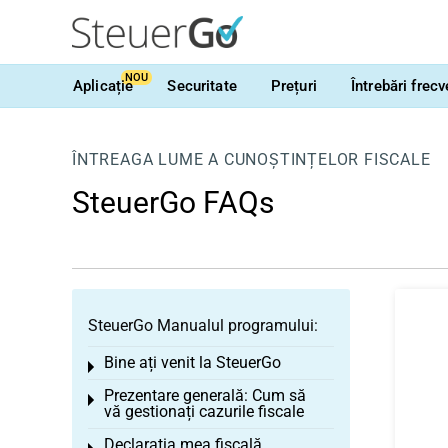
NOU
Aplicație
Securitate
Prețuri
Întrebări frec
ÎNTREAGA LUME A CUNOȘTINȚELOR FISCALE
SteuerGo FAQs
SteuerGo Manualul programului:
Bine ați venit la SteuerGo
Toggle menu
Prezentare generală: Cum să
Toggle menu
vă gestionați cazurile fiscale
Declarația mea fiscală