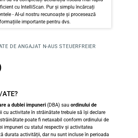
ficient cu IntelliScan. Pur și simplu încărcați
tele - AI-ul nostru recunoaște și procesează
nformațiile importante pentru dvs.
TATE DE ANGAJAT
N-AUS
STEUERFREIER
)
A/ATE?
are a dublei impuneri
(DBA) sau
ordinului de
cu activitate în străinătate trebuie să își declare
n străinătate poate fi netaxabil conform ordinului de
i impuneri cu statul respectiv și activitatea
 durata activității, dar nu sunt incluse în perioada