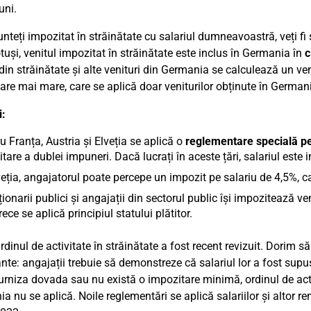
uni.
nteți impozitat în străinătate cu salariul dumneavoastră, veți 
tuși, venitul impozitat în străinătate este inclus în Germania în
c
din străinătate și alte venituri din Germania se calculează un veni
are mai mare, care se aplică doar veniturilor obținute în German
i:
u Franța, Austria și Elveția se aplică o
reglementare specială pen
itare a dublei impuneri. Dacă lucrați în aceste țări, salariul este
veția, angajatorul poate percepe un impozit pe salariu de 4,5%, 
ionarii publici și angajații din sectorul public își impozitează ve
ece se aplică principiul statului plătitor.
dinul de activitate în străinătate a fost recent revizuit. Dorim 
nte: angajații trebuie să demonstreze că salariul lor a fost sup
furniza dovada sau nu există o impozitare minimă, ordinul de activ
a nu se aplică. Noile reglementări se aplică salariilor și altor r