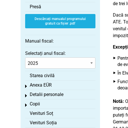
de trei l
Presă
Dacă su
Descărcați manualul programului
ATE. To
gratuit ca fișier .pdf
venitul 
impozit
Manual fiscal:
Excepți
Selectați anul fiscal:
Pentr
de ev
În El
Starea civilă
Funcț
Anexa EÜR
Toggle menu
deoar
Detalii personale
Toggle menu
Notă:
Or
Copii
Toggle menu
importa
Venituri Soț
puteți 
Germani
Venituri Soția