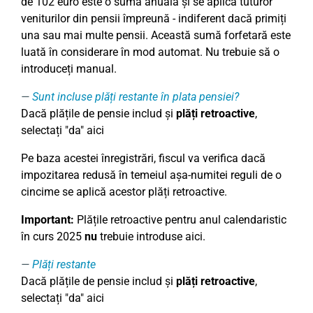
de 102 euro este o sumă anuală și se aplică tuturor
veniturilor din pensii împreună - indiferent dacă primiți
una sau mai multe pensii. Această sumă forfetară este
luată în considerare în mod automat. Nu trebuie să o
introduceți manual.
Sunt incluse plăți restante în plata pensiei?
Dacă plățile de pensie includ și
plăți retroactive
,
selectați "da" aici
Pe baza acestei înregistrări, fiscul va verifica dacă
impozitarea redusă în temeiul așa-numitei reguli de o
cincime se aplică acestor plăți retroactive.
Important:
Plățile retroactive pentru anul calendaristic
în curs 2025
nu
trebuie introduse aici.
Plăți restante
Dacă plățile de pensie includ și
plăți retroactive
,
selectați "da" aici