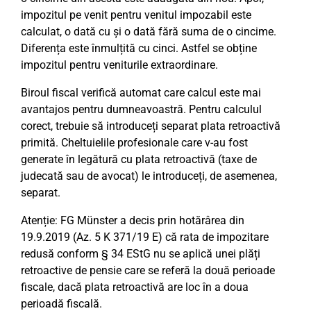
impozitul pe venit pentru venitul impozabil este
calculat, o dată cu și o dată fără suma de o cincime.
Diferența este înmulțită cu cinci. Astfel se obține
impozitul pentru veniturile extraordinare.
Biroul fiscal verifică automat care calcul este mai
avantajos pentru dumneavoastră. Pentru calculul
corect, trebuie să introduceți separat plata retroactivă
primită. Cheltuielile profesionale care v-au fost
generate în legătură cu plata retroactivă (taxe de
judecată sau de avocat) le introduceți, de asemenea,
separat.
Atenție: FG Münster a decis prin hotărârea din
19.9.2019 (Az. 5 K 371/19 E) că rata de impozitare
redusă conform § 34 EStG nu se aplică unei plăți
retroactive de pensie care se referă la două perioade
fiscale, dacă plata retroactivă are loc în a doua
perioadă fiscală.