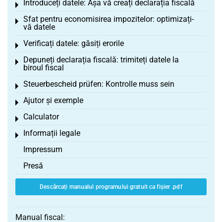
Introduceți datele: Așa vă creați declarația fiscală
Toggle menu
Sfat pentru economisirea impozitelor: optimizați-
Toggle menu
vă datele
Verificați datele: găsiți erorile
Toggle menu
Depuneți declarația fiscală: trimiteți datele la
Toggle menu
biroul fiscal
Steuerbescheid prüfen: Kontrolle muss sein
Toggle menu
Ajutor și exemple
Toggle menu
Calculator
Toggle menu
Informații legale
Toggle menu
Impressum
Presă
Descărcați manualul programului gratuit ca fișier .pdf
Manual fiscal: