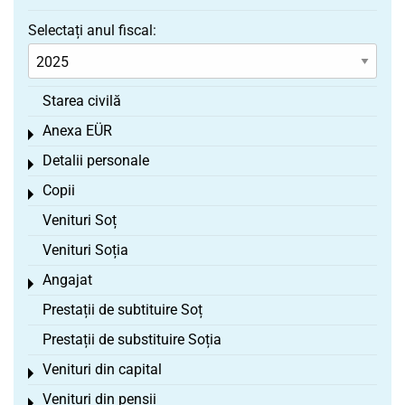
Selectați anul fiscal:
Starea civilă
Anexa EÜR
Toggle menu
Detalii personale
Toggle menu
Copii
Toggle menu
Venituri Soț
Venituri Soția
Angajat
Toggle menu
Prestații de subtituire Soț
Prestații de substituire Soția
Venituri din capital
Toggle menu
Venituri din pensii
Toggle menu