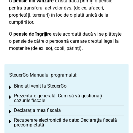
O
pensie din vânzare
există dacă primiți o pensie
pentru transferul activelor dvs. (de ex. afaceri,
proprietăți, terenuri) în loc de o plată unică de la
cumpărător.
O
pensie de îngrijire
este acordată dacă vi se plătește
o pensie de către o persoană care are dreptul legal la
moștenire (de ex. soț, copii, părinți).
SteuerGo Manualul programului:
Bine ați venit la SteuerGo
Toggle menu
Prezentare generală: Cum să vă gestionați
Toggle menu
cazurile fiscale
Declarația mea fiscală
Toggle menu
Recuperare electronică de date: Declarația fiscală
Toggle menu
precompletată