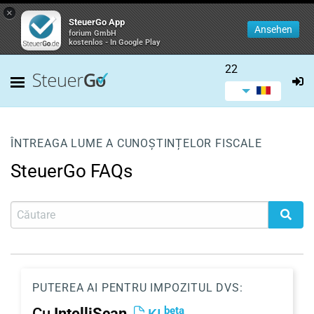
×
SteuerGo App
Ansehen
forium GmbH
kostenlos - In Google Play
22
ÎNTREAGA LUME A CUNOȘTINȚELOR FISCALE
SteuerGo FAQs
PUTEREA AI PENTRU IMPOZITUL DVS:
beta
Cu
IntelliScan