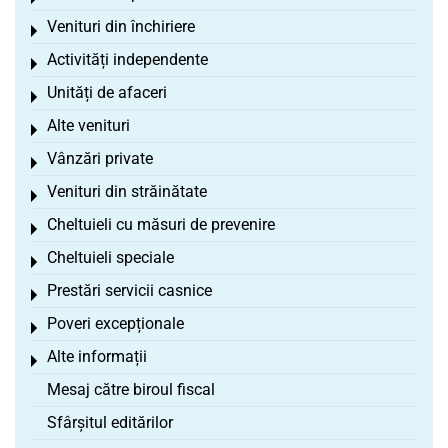
Venituri din închiriere
Toggle menu
Activități independente
Toggle menu
Unități de afaceri
Toggle menu
Alte venituri
Toggle menu
Vânzări private
Toggle menu
Venituri din străinătate
Toggle menu
Cheltuieli cu măsuri de prevenire
Toggle menu
Cheltuieli speciale
Toggle menu
Prestări servicii casnice
Toggle menu
Poveri excepționale
Toggle menu
Alte informații
Toggle menu
Mesaj către biroul fiscal
Sfârșitul editărilor