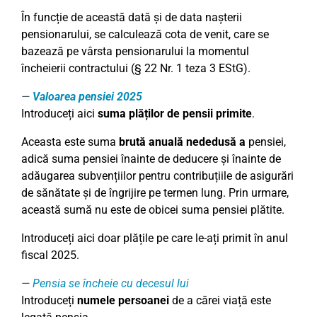
În funcție de această dată și de data nașterii
pensionarului, se calculează cota de venit, care se
bazează pe vârsta pensionarului la momentul
încheierii contractului (§ 22 Nr. 1 teza 3 EStG).
Valoarea pensiei 2025
Introduceți aici
suma plăților de pensii primite
.
Aceasta este suma
brută anuală nededusă a
pensiei,
adică suma pensiei înainte de deducere și înainte de
adăugarea subvențiilor pentru contribuțiile de asigurări
de sănătate și de îngrijire pe termen lung. Prin urmare,
această sumă nu este de obicei suma pensiei plătite.
Introduceți aici doar plățile pe care le-ați primit în anul
fiscal 2025.
Pensia se încheie cu decesul lui
Introduceți
numele persoanei
de a cărei viață este