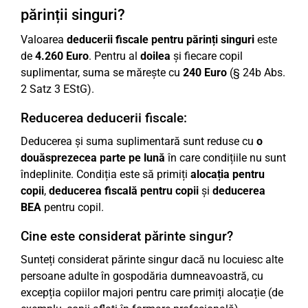
părinții singuri?
Valoarea
deducerii fiscale pentru părinți singuri
este
de
4.260 Euro
. Pentru al
doilea
și fiecare copil
suplimentar, suma se mărește cu
240 Euro
(§ 24b Abs.
2 Satz 3 EStG).
Reducerea deducerii fiscale:
Deducerea și suma suplimentară sunt reduse cu
o
douăsprezecea parte pe lună
în care condițiile nu sunt
îndeplinite. Condiția este să primiți
alocația pentru
copii
,
deducerea fiscală pentru copii
și
deducerea
BEA
pentru copil.
Cine este considerat părinte singur?
Sunteți considerat părinte singur dacă nu locuiesc alte
persoane adulte în gospodăria dumneavoastră, cu
excepția copiilor majori pentru care primiți alocație (de