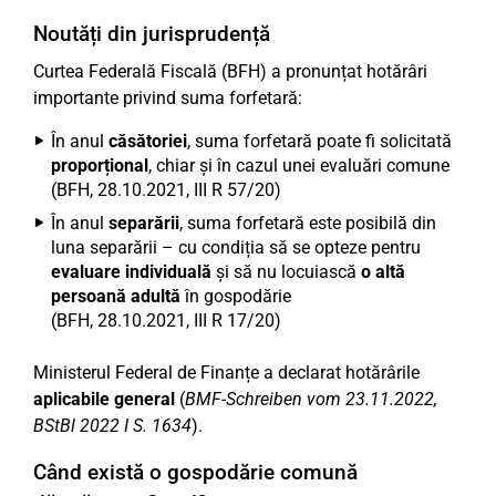
Noutăți din jurisprudență
Curtea Federală Fiscală (BFH) a pronunțat hotărâri
importante privind suma forfetară:
În anul
căsătoriei
, suma forfetară poate fi solicitată
proporțional
, chiar și în cazul unei evaluări comune
(BFH, 28.10.2021, III R 57/20)
În anul
separării
, suma forfetară este posibilă din
luna separării – cu condiția să se opteze pentru
evaluare individuală
și să nu locuiască
o altă
persoană adultă
în gospodărie
(BFH, 28.10.2021, III R 17/20)
Ministerul Federal de Finanțe a declarat hotărârile
aplicabile general
(
BMF-Schreiben vom 23.11.2022,
BStBl 2022 I S. 1634
).
Când există o gospodărie comună