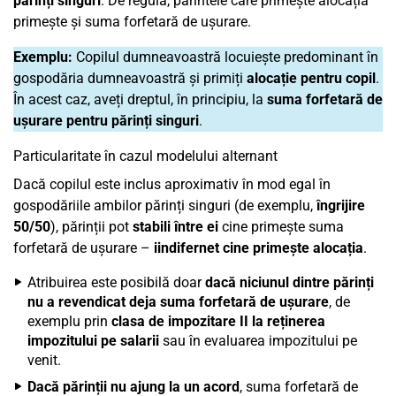
părinți singuri
. De regulă, părintele care primește alocația
primește și suma forfetară de ușurare.
Exemplu:
Copilul dumneavoastră locuiește predominant în
gospodăria dumneavoastră și primiți
alocație pentru copil
.
În acest caz, aveți dreptul, în principiu, la
suma forfetară de
ușurare pentru părinți singuri
.
Particularitate în cazul modelului alternant
Dacă copilul este inclus aproximativ în mod egal în
gospodăriile ambilor părinți singuri (de exemplu,
îngrijire
50/50
), părinții pot
stabili între ei
cine primește suma
forfetară de ușurare –
iindifernet cine primește alocația
.
Atribuirea este posibilă doar
dacă niciunul dintre părinți
nu a revendicat deja suma forfetară de ușurare
, de
exemplu prin
clasa de impozitare II la reținerea
impozitului pe salarii
sau în evaluarea impozitului pe
venit.
Dacă părinții nu ajung la un acord
, suma forfetară de