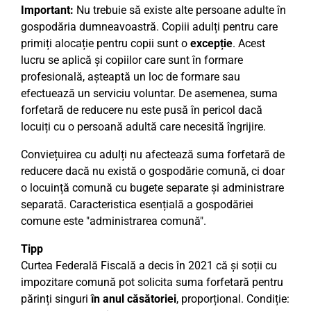
Important:
Nu trebuie să existe alte persoane adulte în
gospodăria dumneavoastră. Copiii adulți pentru care
primiți alocație pentru copii sunt o
excepție
. Acest
lucru se aplică și copiilor care sunt în formare
profesională, așteaptă un loc de formare sau
efectuează un serviciu voluntar. De asemenea, suma
forfetară de reducere nu este pusă în pericol dacă
locuiți cu o persoană adultă care necesită îngrijire.
Conviețuirea cu adulți nu afectează suma forfetară de
reducere dacă nu există o gospodărie comună, ci doar
o locuință comună cu bugete separate și administrare
separată. Caracteristica esențială a gospodăriei
comune este "administrarea comună".
Tipp
Curtea Federală Fiscală a decis în 2021 că și soții cu
impozitare comună pot solicita suma forfetară pentru
părinți singuri
în anul căsătoriei
, proporțional. Condiție: