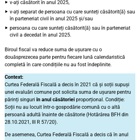
v-ați căsătorit în anul 2025,
v-ați separat de persoana cu care sunteți căsătorit(ă) sau
în parteneriat civil în anul 2025 și/sau
persoana cu care sunteți căsătorit(ă) sau în parteneriat
civil a decedat în anul 2025.
Biroul fiscal va reduce suma de ușurare cu o
douăsprezecea parte pentru fiecare lună calendaristică
completă în care condițiile nu au fost îndeplinite.
Context:
Curtea Federală Fiscală a decis în 2021 că și soții supuși
unei evaluări comune pot solicita suma de ușurare pentru
părinți singuri
în anul căsătoriei
proporțional. Condiție:
Soții nu au locuit într-o gospodărie comună cu o altă
persoană adultă înainte de căsătorie (Hotărârea BFH din
28.10.2021, III R 57/20).
De asemenea, Curtea Federală Fiscală a decis că în anul