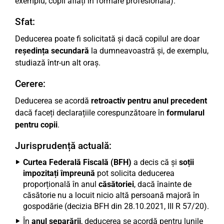
exemplu, copii aflați în formare profesională).
Sfat:
Deducerea poate fi solicitată și dacă copilul are doar
reședința secundară
la dumneavoastră și, de exemplu,
studiază într-un alt oraș.
Cerere:
Deducerea se acordă
retroactiv pentru anul precedent
dacă faceți declarațiile corespunzătoare în
formularul
pentru copii
.
Jurisprudență actuală:
Curtea Federală Fiscală (BFH)
a decis că și
soții
impozitați împreună
pot solicita deducerea
proporțională în anul
căsătoriei
, dacă înainte de
căsătorie nu a locuit nicio altă persoană majoră în
gospodărie (decizia BFH din 28.10.2021, III R 57/20).
În
anul separării
, deducerea se acordă pentru lunile