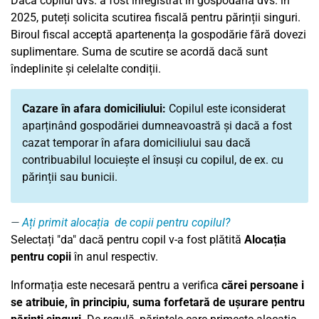
Dacă copilul dvs. a fost înregistrat în gospodăria dvs. în
2025, puteți solicita scutirea fiscală pentru părinții singuri.
Biroul fiscal acceptă apartenența la gospodărie fără dovezi
suplimentare. Suma de scutire se acordă dacă sunt
îndeplinite și celelalte condiții.
Cazare în afara domiciliului:
Copilul este iconsiderat
aparținând gospodăriei dumneavoastră și dacă a fost
cazat temporar în afara domiciliului sau dacă
contribuabilul locuiește el însuși cu copilul, de ex. cu
părinții sau bunicii.
Ați primit alocația de copii pentru copilul?
Selectați "da" dacă pentru copil v-a fost plătită
Alocația
pentru copii
în anul respectiv.
Informația este necesară pentru a verifica
cărei persoane i
se atribuie, în principiu, suma forfetară de ușurare pentru