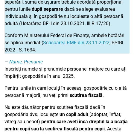
separării, suma de ușurare trebuie acordată proporțional
pentru lunile
după separare
dacă se alege evaluarea
individuală și în gospodărie nu locuiește o altă persoană
adultă (Hotărârea BFH din 28.10.2021, III R 17/20).
Conform Ministerului Federal de Finanțe, ambele hotărâri
se aplică imediat (
Scrisoarea BMF din 23.11.2022
, BStBl
2022 I S. 1634.
Nume, Prenume
Inscrieți numele și prenumele persoanei majore cu care ați
împărțit gospodăria în anul 2025.
Pentru lunile în care locuiți în aceeași gospodărie cu o altă
persoană majoră, nu veți primi
scutirea fiscală
.
Nu este dăunător pentru scutirea fiscală dacă în
gospodăria dvs. locuiește
un copil adult
(adoptat, înfiat,
vitreg sau nepot)
pentru care aveți încă dreptul la alocația
pentru copii sau la scutirea fiscală pentru copii
. Acesta