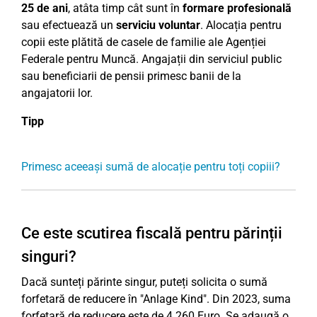
25 de ani
, atâta timp cât sunt în
formare profesională
sau efectuează un
serviciu voluntar
. Alocația pentru
copii este plătită de casele de familie ale Agenției
Federale pentru Muncă. Angajații din serviciul public
sau beneficiarii de pensii primesc banii de la
angajatorii lor.
Tipp
Primesc aceeași sumă de alocație pentru toți copiii?
Ce este scutirea fiscală pentru părinții
singuri?
Dacă sunteți părinte singur, puteți solicita o sumă
forfetară de reducere în "Anlage Kind". Din 2023, suma
forfetară de reducere este de 4.260 Euro. Se adaugă o