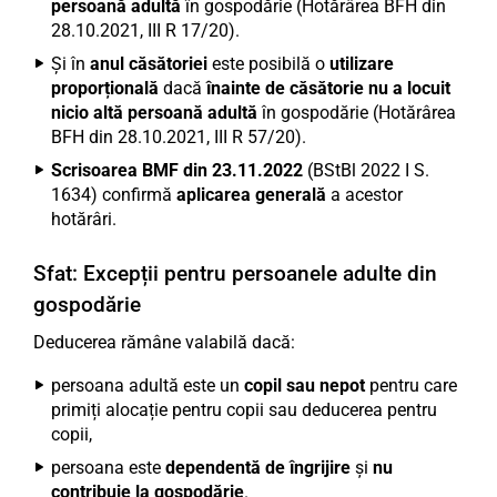
persoană adultă
în gospodărie (Hotărârea BFH din
28.10.2021, III R 17/20).
Și în
anul căsătoriei
este posibilă o
utilizare
proporțională
dacă
înainte de căsătorie nu a locuit
nicio altă persoană adultă
în gospodărie (Hotărârea
BFH din 28.10.2021, III R 57/20).
Scrisoarea BMF din 23.11.2022
(BStBl 2022 I S.
1634) confirmă
aplicarea generală
a acestor
hotărâri.
Sfat: Excepții pentru persoanele adulte din
gospodărie
Deducerea rămâne valabilă dacă:
persoana adultă este un
copil sau nepot
pentru care
primiți alocație pentru copii sau deducerea pentru
copii,
persoana este
dependentă de îngrijire
și
nu
contribuie la gospodărie
.