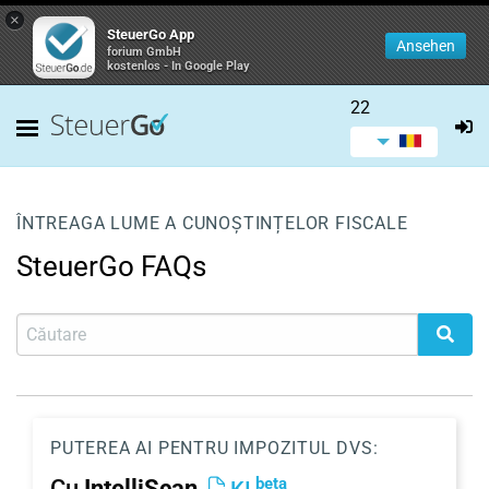
×
SteuerGo App
Ansehen
forium GmbH
kostenlos - In Google Play
22
ÎNTREAGA LUME A CUNOȘTINȚELOR FISCALE
SteuerGo FAQs
PUTEREA AI PENTRU IMPOZITUL DVS:
beta
Cu
IntelliScan