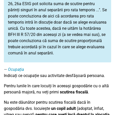
26, 26a EStG pot solicita suma de scutire pentru
părinți singuri în anul separării pro rata temporis ...". Se
poate concluziona de aici că acordarea pro rata
temporis intră în discuție doar dacă se alege evaluarea
unică. Cu toate acestea, dacă ne uităm la hotărârea
BFH III R 57/20 din aceeași zi (a se vedea mai sus), se
poate concluziona că suma de scutire proporțională
trebuie acordată și în cazul în care se alege evaluarea
comună în anul separării.
Ocupația
Indicați ce ocupație sau activitate desfășoară persoana.
Pentru lunile în care locuiți în aceeași gospodărie cu o altă
persoană majoră, nu veți primi
scutirea fiscală
.
Nu este dăunător pentru scutirea fiscală dacă în
gospodăria dvs. locuiește
un copil adult
(adoptat, înfiat,
vitreg sau nepot)
pentru care aveți încă dreptul la alocația