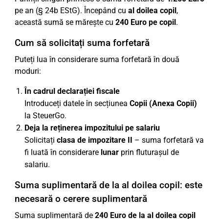
pe an (§ 24b EStG). Începând cu
al doilea copil
,
această sumă se mărește cu
240 Euro pe copil
.
Cum să solicitați suma forfetară
Puteți lua în considerare suma forfetară în două
moduri:
În cadrul declarației fiscale
Introduceți datele în secțiunea
Copii (Anexa Copii)
la SteuerGo.
Deja la reținerea impozitului pe salariu
Solicitați
clasa de impozitare II
– suma forfetară va
fi luată în considerare
lunar
prin fluturașul de
salariu.
Suma suplimentară de la al doilea copil: este
necesară o cerere suplimentară
Suma suplimentară de
240 Euro de la al doilea copil