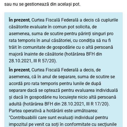
sau nu se gestionează din același pot.
În prezent
, Curtea Fiscală Federală a decis că cuplurile
căsătorite evaluate în comun pot solicita, de
asemenea, suma de scutire pentru părinți singuri pro
rata temporis în anul căsătoriei, cu condiția să nu fi
trăit în comunitate de gospodărie cu o altă persoană
majoră înainte de căsătorie (hotărârea BFH din
28.10.2021, III R 57/20).
În prezent
, Curtea Fiscală Federală a decis, de
asemenea, că în anul de separare, suma de scutire se
acordă pro rata temporis pentru lunile de după
separare dacă se optează pentru evaluarea individuală
și dacă în gospodărie nu locuiește nicio altă persoană
adultă (hotărârea BFH din 28.10.2021, III R 17/20).
Partea operativă a hotărârii este următoarea:
"Contribuabilii care sunt evaluați individual pentru
impozitul pe venit ca soți în conformitate cu secțiunile