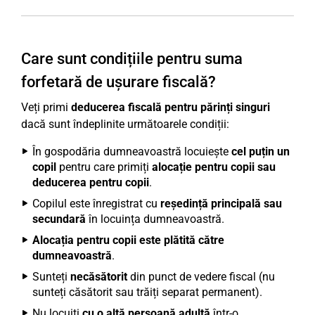
Care sunt condițiile pentru suma
forfetară de ușurare fiscală?
Veți primi
deducerea fiscală pentru părinți singuri
dacă sunt îndeplinite următoarele condiții:
În gospodăria dumneavoastră locuiește
cel puțin un
copil
pentru care primiți
alocație pentru copii sau
deducerea pentru copii
.
Copilul este înregistrat cu
reședință principală sau
secundară
în locuința dumneavoastră.
Alocația pentru copii este plătită către
dumneavoastră
.
Sunteți
necăsătorit
din punct de vedere fiscal (nu
sunteți căsătorit sau trăiți separat permanent).
Nu locuiți
cu o altă persoană adultă
într-o