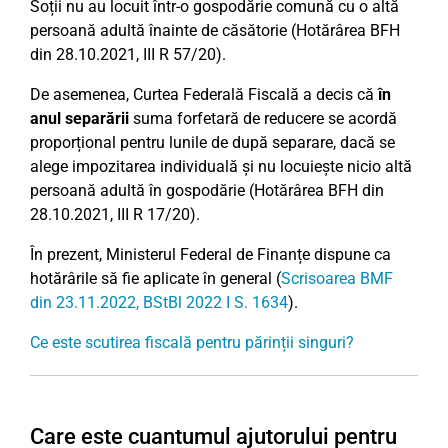
Soții nu au locuit într-o gospodărie comună cu o altă
persoană adultă înainte de căsătorie (Hotărârea BFH
din 28.10.2021, III R 57/20).
De asemenea, Curtea Federală Fiscală a decis că
în
anul separării
suma forfetară de reducere se acordă
proporțional pentru lunile de după separare, dacă se
alege impozitarea individuală și nu locuiește nicio altă
persoană adultă în gospodărie (Hotărârea BFH din
28.10.2021, III R 17/20).
În prezent, Ministerul Federal de Finanțe dispune ca
hotărârile să fie aplicate în general (
Scrisoarea BMF
din 23.11.2022, BStBl 2022 I S. 1634
).
Ce este scutirea fiscală pentru părinții singuri?
Care este cuantumul ajutorului pentru