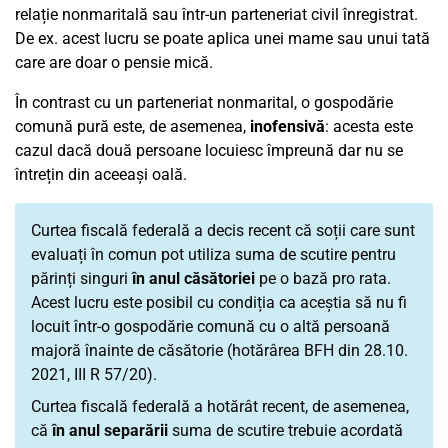
relație nonmaritală sau într-un parteneriat civil înregistrat.
De ex. acest lucru se poate aplica unei mame sau unui tată
care are doar o pensie mică.
În contrast cu un parteneriat nonmarital, o gospodărie
comună pură este, de asemenea,
inofensivă
: acesta este
cazul dacă două persoane locuiesc împreună dar nu se
întrețin din aceeași oală.
Curtea fiscală federală a decis recent că soții care sunt
evaluați în comun pot utiliza suma de scutire pentru
părinți singuri
în anul căsătoriei
pe o bază pro rata.
Acest lucru este posibil cu condiția ca aceștia să nu fi
locuit într-o gospodărie comună cu o altă persoană
majoră înainte de căsătorie (hotărârea BFH din 28.10.
2021, III R 57/20).
Curtea fiscală federală a hotărât recent, de asemenea,
că
în anul separării
suma de scutire trebuie acordată