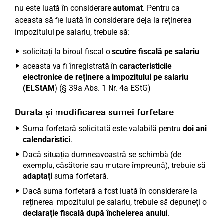
nu este luată în considerare
automat
. Pentru ca
aceasta să fie luată în considerare deja la reținerea
impozitului pe salariu, trebuie să:
solicitați la biroul fiscal o
scutire fiscală pe salariu
aceasta va fi înregistrată în
caracteristicile
electronice de reținere a impozitului pe salariu
(ELStAM)
(§ 39a Abs. 1 Nr. 4a EStG)
Durata și modificarea sumei forfetare
Suma forfetară solicitată este valabilă pentru
doi ani
calendaristici
.
Dacă situația dumneavoastră se schimbă (de
exemplu, căsătorie sau mutare împreună), trebuie să
adaptați
suma forfetară.
Dacă suma forfetară a fost luată în considerare la
reținerea impozitului pe salariu, trebuie să depuneți o
declarație fiscală
după încheierea anului
.