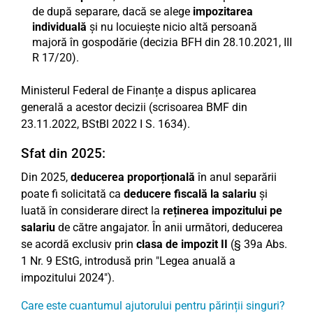
de după separare, dacă se alege
impozitarea
individuală
și nu locuiește nicio altă persoană
majoră în gospodărie (decizia BFH din 28.10.2021, III
R 17/20).
Ministerul Federal de Finanțe a dispus aplicarea
generală a acestor decizii (scrisoarea BMF din
23.11.2022, BStBl 2022 I S. 1634).
Sfat din 2025:
Din 2025,
deducerea proporțională
în anul separării
poate fi solicitată ca
deducere fiscală la salariu
și
luată în considerare direct la
reținerea impozitului pe
salariu
de către angajator. În anii următori, deducerea
se acordă exclusiv prin
clasa de impozit II
(§ 39a Abs.
1 Nr. 9 EStG, introdusă prin "Legea anuală a
impozitului 2024").
Care este cuantumul ajutorului pentru părinții singuri?