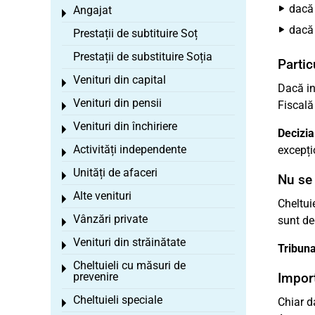
dacă 
Angajat
Toggle menu
dacă
Prestații de subtituire Soț
Prestații de substituire Soția
Partic
Venituri din capital
Toggle menu
Dacă in
Venituri din pensii
Fiscală
Toggle menu
Venituri din închiriere
Toggle menu
Decizia
Activități independente
excepți
Toggle menu
Unități de afaceri
Toggle menu
Nu se
Alte venituri
Toggle menu
Cheltui
Vânzări private
sunt de
Toggle menu
Venituri din străinătate
Toggle menu
Tribuna
Cheltuieli cu măsuri de
Toggle menu
prevenire
Import
Cheltuieli speciale
Chiar da
Toggle menu