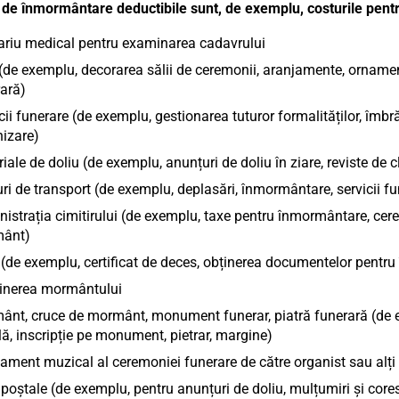
 de înmormântare deductibile sunt, de exemplu, costurile pentr
riu medical pentru examinarea cadavrului
 (de exemplu, decorarea sălii de ceremonii, aranjamente, ornam
ară)
cii funerare (de exemplu, gestionarea tuturor formalităților, îmbră
izare)
iale de doliu (de exemplu, anunțuri de doliu în ziare, reviste de cl
ri de transport (de exemplu, deplasări, înmormântare, servicii fun
istrația cimitirului (de exemplu, taxe pentru înmormântare, cerem
ânt)
(de exemplu, certificat de deces, obținerea documentelor pentru 
ținerea mormântului
nt, cruce de mormânt, monument funerar, piatră funerară (de ex
ală, inscripție pe monument, pietrar, margine)
ament muzical al ceremoniei funerare de către organist sau alți
poștale (de exemplu, pentru anunțuri de doliu, mulțumiri și cor