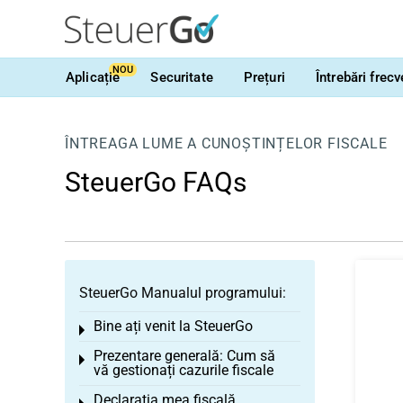
NOU
Aplicație
Securitate
Prețuri
Întrebări frec
ÎNTREAGA LUME A CUNOȘTINȚELOR FISCALE
SteuerGo FAQs
SteuerGo Manualul programului:
Bine ați venit la SteuerGo
Toggle menu
Prezentare generală: Cum să
Toggle menu
vă gestionați cazurile fiscale
Declarația mea fiscală