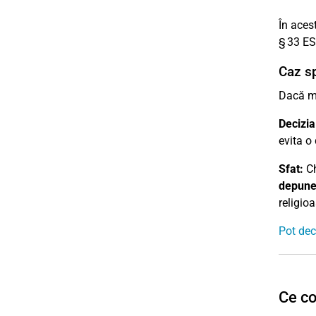
În aces
§ 33 ES
Caz sp
Dacă mo
Decizia
evita o
Sfat:
C
depuneț
religio
Pot dec
Ce co