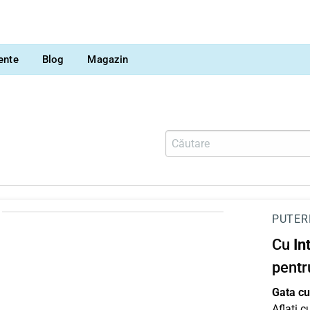
vente
Blog
Magazin
PUTER
Cu
In
pentr
Gata cu 
Aflați 