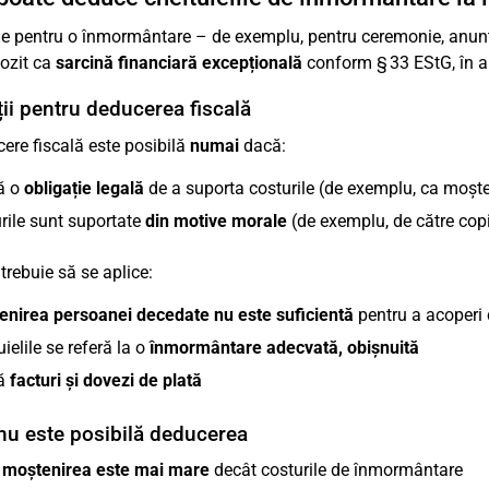
le pentru o înmormântare – de exemplu, pentru ceremonie, anunț d
ozit ca
sarcină financiară excepțională
conform § 33 EStG, în a
ii pentru deducerea fiscală
ere fiscală este posibilă
numai
dacă:
ă o
obligație legală
de a suporta costurile (de exemplu, ca moște
rile sunt suportate
din motive morale
(de exemplu, de către copii
 trebuie să se aplice:
enirea persoanei decedate nu este suficientă
pentru a acoperi 
uielile se referă la o
înmormântare adecvată, obișnuită
tă
facturi și dovezi de plată
nu este posibilă deducerea
ă
moștenirea este mai mare
decât costurile de înmormântare