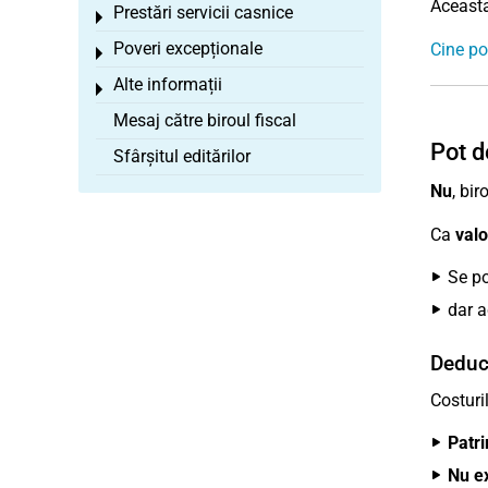
Aceasta
Prestări servicii casnice
Toggle menu
Poveri excepționale
Cine po
Toggle menu
Alte informații
Toggle menu
Mesaj către biroul fiscal
Pot d
Sfârșitul editărilor
Nu
, bi
Ca
valo
Se po
dar 
Deduce
Costuri
Patri
Nu ex