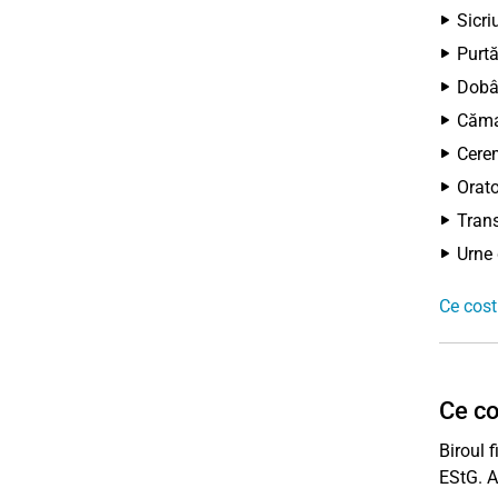
Sicri
Purtă
Dobân
Căma
Cerem
Orato
Trans
Urne 
Ce cost
Ce co
Biroul 
EStG. A