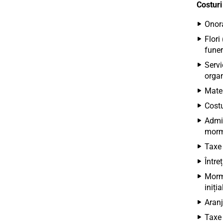
Costuri
Onora
Flori
funer
Servi
organ
Mater
Costu
Admin
morm
Taxe 
Între
Mormâ
iniți
Aranj
Taxe 