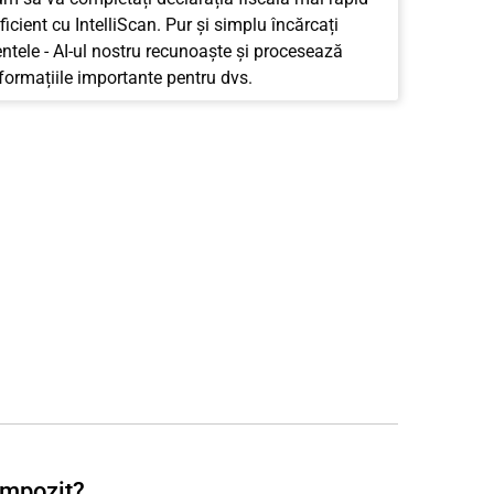
ficient cu IntelliScan. Pur și simplu încărcați
tele - AI-ul nostru recunoaște și procesează
nformațiile importante pentru dvs.
impozit?