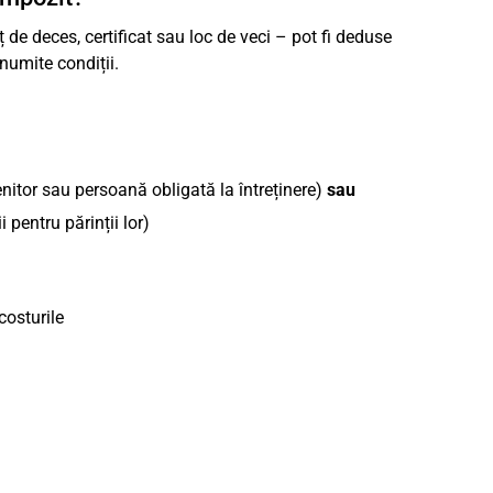
e deces, certificat sau loc de veci – pot fi deduse
numite condiții.
nitor sau persoană obligată la întreținere)
sau
 pentru părinții lor)
costurile