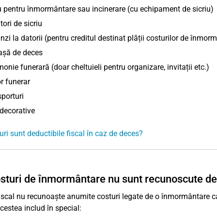
u pentru înmormântare sau incinerare (cu echipament de sicriu)
tori de sicriu
zi la datorii (pentru creditul destinat plății costurilor de înmor
șă de deces
onie funerară (doar cheltuieli pentru organizare, invitații etc.)
r funerar
porturi
decorative
uri sunt deductibile fiscal în caz de deces?
sturi de înmormântare nu sunt recunoscute de 
fiscal nu recunoaște anumite costuri legate de o înmormântare ca
cestea includ în special: