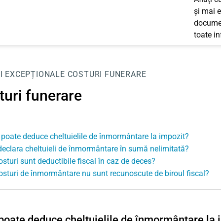
și mai e
documen
toate i
I EXCEPȚIONALE
COSTURI FUNERARE
turi funerare
 poate deduce cheltuielile de înmormântare la impozit?
declara cheltuieli de înmormântare în sumă nelimitată?
osturi sunt deductibile fiscal în caz de deces?
osturi de înmormântare nu sunt recunoscute de biroul fiscal?
poate deduce cheltuielile de înmormântare la 