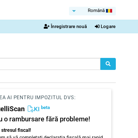
Română
Înregistrare nouă
Logare
EA AI PENTRU IMPOZITUL DVS:
beta
telliScan
KI
u o rambursare fără probleme!
stresul fiscal!
cum să vă completați declarația fiscală mai rapid