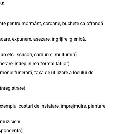
u:
ente pentru mormânt, coroane, buchete ca ofrandă
care, expunere, așezare, îngrijire igienică,
ub etc., scrisori, carduri și mulțumiri)
erare, îndeplinirea formalităților)
onie funerară, taxă de utilizare a locului de
înregistrare)
emplu, costuri de instalare, împrejmuire, plantare
 muzicieni
espondență)