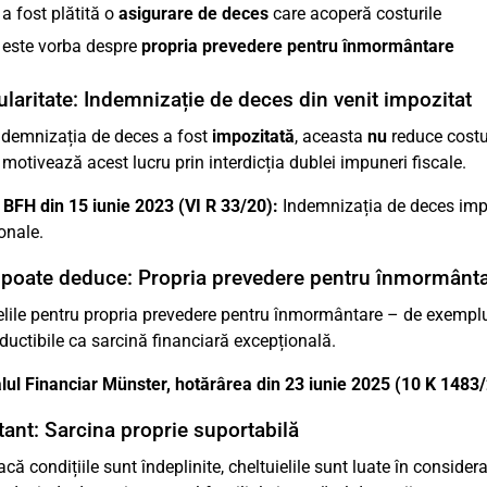
a fost plătită o
asigurare de deces
care acoperă costurile
 este vorba despre
propria prevedere pentru înmormântare
ularitate: Indemnizație de deces din venit impozitat
demnizația de deces a fost
impozitată
, aceasta
nu
reduce costu
 motivează acest lucru prin interdicția dublei impuneri fiscale.
 BFH din 15 iunie 2023 (VI R 33/20):
Indemnizația de deces impo
onale.
 poate deduce: Propria prevedere pentru înmormânt
elile pentru propria prevedere pentru înmormântare – de exemplu
ductibile ca sarcină financiară excepțională.
lul Financiar Münster, hotărârea din 23 iunie 2025 (10 K 1483/
ant: Sarcina proprie suportabilă
că condițiile sunt îndeplinite, cheltuielile sunt luate în consider