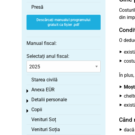
Presă
Costuri
din imp
Descărcați manualul programului
gratuit ca fișier .pdf
Condiț
O deduc
Manual fiscal:
exist
Selectați anul fiscal:
costu
În plus,
Starea civilă
Moșt
Anexa EÜR
Toggle menu
chelt
Detalii personale
Toggle menu
exis
Copii
Toggle menu
Când 
Venituri Soț
Venituri Soția
dac