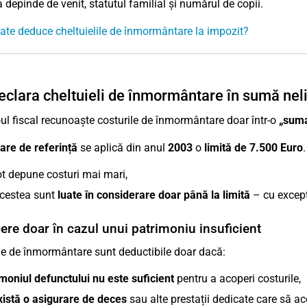
 depinde de venit, statutul familial și numărul de copii.
ate deduce cheltuielile de înmormântare la impozit?
eclara cheltuieli de înmormântare în sumă nel
roul fiscal recunoaște costurile de înmormântare doar într-o
„suma
are de referință
se aplică din anul
2003
o
limită de 7.500 Euro
t depune costuri mai mari,
acestea sunt
luate în considerare doar până la limită
– cu excepți
re doar în cazul unui patrimoniu insuficient
le de înmormântare sunt deductibile doar dacă:
moniul defunctului nu este suficient
pentru a acoperi costurile,
istă o asigurare de deces
sau alte prestații dedicate care să ac