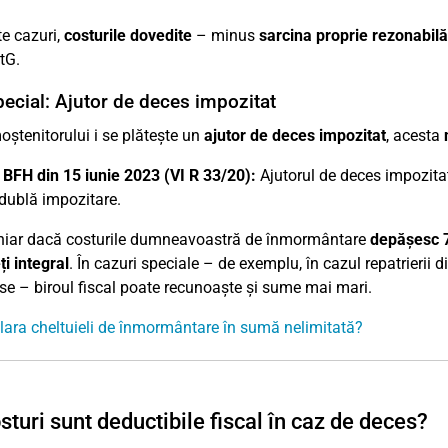
te cazuri,
costurile dovedite
– minus
sarcina proprie rezonabilă
tG.
ecial: Ajutor de deces impozitat
ștenitorului i se plătește un
ajutor de deces impozitat
, acesta
 BFH din 15 iunie 2023 (VI R 33/20):
Ajutorul de deces impozitat
 dublă impozitare.
hiar dacă costurile dumneavoastră de înmormântare
depășesc 
i integral
. În cazuri speciale – de exemplu, în cazul repatrierii 
ase – biroul fiscal poate recunoaște și sume mai mari.
lara cheltuieli de înmormântare în sumă nelimitată?
sturi sunt deductibile fiscal în caz de deces?