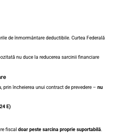
rile de înmormântare deductibile. Curtea Federală
zitată nu duce la reducerea sarcinii financiare
are
, prin încheierea unui contract de prevedere –
nu
24 E)
are fiscal
doar peste sarcina proprie suportabilă
.