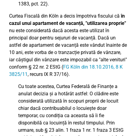
1383, pct. 22).
Curtea Fiscală din Köln a decis împotriva fiscului că
în
cazul unui apartament de vacanță, "utilizarea proprie"
nu este considerată dacă acesta este utilizat în
principal doar pentru sejururi de vacanță. Dacă un
astfel de apartament de vacanță este vândut înainte de
10 ani, este vorba de o tranzacție privată de vânzare,
iar câștigul din vânzare este impozabil ca "alte venituri"
conform § 22 nr. 2 EStG (
FG Köln din 18.10.2016, 8 K
3825/11
, recurs IX R 37/16).
Cu toate acestea, Curtea Federală de Finanțe a
anulat decizia și a hotărât astfel: O clădire este
considerată utilizată în scopuri proprii de locuit
chiar dacă contribuabilul o locuiește doar
temporar, cu condiția ca aceasta să îi fie
disponibilă ca locuință în restul timpului. Prin
urmare, sub § 23 alin. 1 fraza 1 nr. 1 fraza 3 EStG