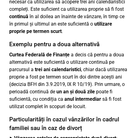
necesar ca utilizarea să acopere trei ani calendaristici
compleți. Este suficient ca utilizarea proprie să fi fost
continuă
în al doilea an înainte de vânzare, în timp ce
în primul și ultimul an este suficientă o
utilizare
proprie pe termen scurt
.
Exemplu pentru a doua alternativă
Curtea Federală de Finanțe
a decis că pentru a doua
alternativă este suficientă o utilizare continuă pe
parcursul a
trei ani calendaristici
, chiar dacă utilizarea
proprie a fost pe termen scurt în doi dintre acești ani
(decizia BFH din 3.9.2019, IX R 10/19). Prin urmare, o
perioadă continuă de
un an și două zile
poate fi
suficientă, cu condiția ca
anul intermediar
să fi fost
utilizat complet în scopuri de locuit.
Particularități în cazul vânzărilor în cadrul
familiei sau în caz de divorț