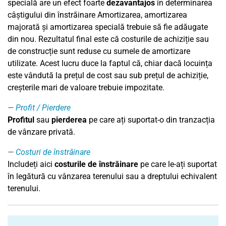
specială are un efect foarte
dezavantajos
în determinarea
câștigului din înstrăinare Amortizarea, amortizarea
majorată și amortizarea specială trebuie să fie adăugate
din nou. Rezultatul final este că costurile de achiziție sau
de construcție sunt reduse cu sumele de amortizare
utilizate. Acest lucru duce la faptul că, chiar dacă locuința
este vândută la prețul de cost sau sub prețul de achiziție,
creșterile mari de valoare trebuie impozitate.
Profit / Pierdere
Profitul
sau
pierderea
pe care ați suportat-o din tranzacția
de vânzare privată.
Costuri de înstrăinare
Includeți aici
costurile de înstrăinare
pe care le-ați suportat
în legătură cu vânzarea terenului sau a dreptului echivalent
terenului.