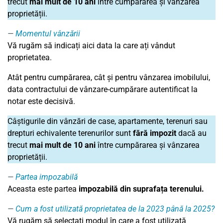
trecut
mai mult de 10 ani
între cumpărarea și vânzarea
proprietății.
Momentul vânzării
Vă rugăm să indicați aici data la care ați vândut
proprietatea.
Atât pentru cumpărarea, cât și pentru vânzarea imobilului,
data contractului de vânzare-cumpărare autentificat la
notar este decisivă.
Câștigurile din vânzări de case, apartamente, terenuri sau
drepturi echivalente terenurilor sunt
fără impozit
dacă au
trecut
mai mult de 10 ani
între cumpărarea și vânzarea
proprietății.
Partea impozabilă
Aceasta este partea
impozabilă din suprafața terenului.
Cum a fost utilizată proprietatea de la 2023 până la 2025?
Vă rugăm să selectați modul în care a fost utilizată