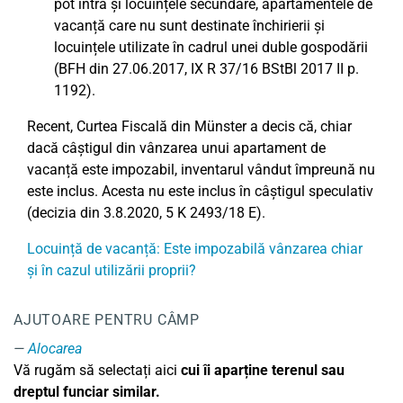
pot intra și locuințele secundare, apartamentele de
vacanță care nu sunt destinate închirierii și
locuințele utilizate în cadrul unei duble gospodării
(BFH din 27.06.2017, IX R 37/16 BStBl 2017 II p.
1192).
Recent, Curtea Fiscală din Münster a decis că, chiar
dacă câștigul din vânzarea unui apartament de
vacanță este impozabil, inventarul vândut împreună nu
este inclus. Acesta nu este inclus în câștigul speculativ
(decizia din 3.8.2020, 5 K 2493/18 E).
Locuință de vacanță: Este impozabilă vânzarea chiar
și în cazul utilizării proprii?
AJUTOARE PENTRU CÂMP
Alocarea
Vă rugăm să selectați aici
cui îi aparține terenul sau
dreptul funciar similar.