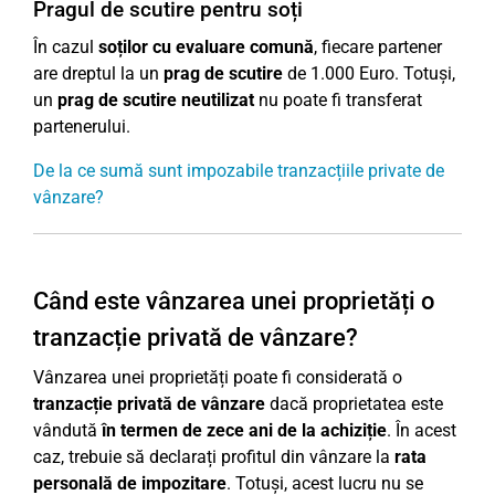
Pragul de scutire pentru soți
În cazul
soților cu evaluare comună
, fiecare partener
are dreptul la un
prag de scutire
de 1.000 Euro. Totuși,
un
prag de scutire neutilizat
nu poate fi transferat
partenerului.
De la ce sumă sunt impozabile tranzacțiile private de
vânzare?
Când este vânzarea unei proprietăți o
tranzacție privată de vânzare?
Vânzarea unei proprietăți poate fi considerată o
tranzacție privată de vânzare
dacă proprietatea este
vândută
în termen de zece ani de la achiziție
. În acest
caz, trebuie să declarați profitul din vânzare la
rata
personală de impozitare
. Totuși, acest lucru nu se