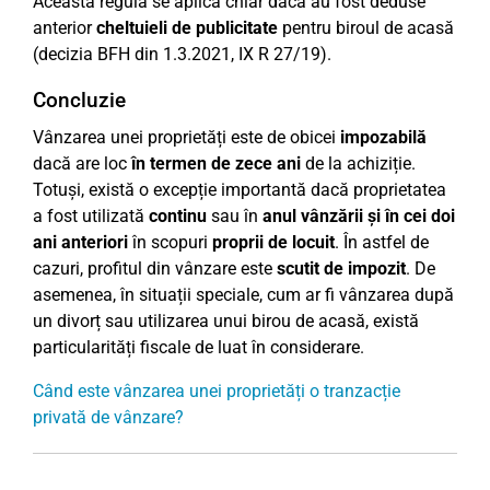
Această regulă se aplică chiar dacă au fost deduse
anterior
cheltuieli de publicitate
pentru biroul de acasă
(decizia BFH din 1.3.2021, IX R 27/19).
Concluzie
Vânzarea unei proprietăți este de obicei
impozabilă
dacă are loc
în termen de zece ani
de la achiziție.
Totuși, există o excepție importantă dacă proprietatea
a fost utilizată
continu
sau în
anul vânzării și în cei doi
ani anteriori
în scopuri
proprii de locuit
. În astfel de
cazuri, profitul din vânzare este
scutit de impozit
. De
asemenea, în situații speciale, cum ar fi vânzarea după
un divorț sau utilizarea unui birou de acasă, există
particularități fiscale de luat în considerare.
Când este vânzarea unei proprietăți o tranzacție
privată de vânzare?