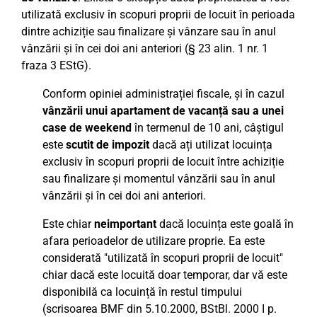
utilizată exclusiv în scopuri proprii de locuit în perioada
dintre achiziție sau finalizare și vânzare sau în anul
vânzării și în cei doi ani anteriori (§ 23 alin. 1 nr. 1
fraza 3 EStG).
Conform opiniei administrației fiscale, și în cazul
vânzării unui apartament de vacanță sau a unei
case de weekend
în termenul de 10 ani, câștigul
este
scutit de impozit
dacă ați utilizat locuința
exclusiv în scopuri proprii de locuit între achiziție
sau finalizare și momentul vânzării sau în anul
vânzării și în cei doi ani anteriori.
Este chiar
neimportant
dacă locuința este goală în
afara perioadelor de utilizare proprie. Ea este
considerată "utilizată în scopuri proprii de locuit"
chiar dacă este locuită doar temporar, dar vă este
disponibilă ca locuință în restul timpului
(scrisoarea BMF din 5.10.2000, BStBl. 2000 I p.