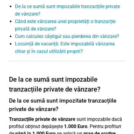
De la ce sumă sunt impozabile tranzacțiile private
de vânzare?
Când este vânzarea unei proprietăți o tranzacție
privată de vânzare?
Cum calculez câștigul sau pierderea din vânzare?
Locuință de vacanță: Este impozabilă vânzarea
chiar și în cazul utilizării proprii?
De la ce sumă sunt impozabile
tranzacțiile private de vânzare?
De la ce sumă sunt impozitate tranzacțiile
private de vânzare?
Tranzacțiile private de vânzare
sunt impozabile dacă
profitul obținut depășește
1.000 Euro
. Pentru profituri
de
până la 1.000 Euro
se aplică un
prag de scutire
,