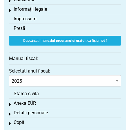
Toggle menu
Informații legale
Toggle menu
Impressum
Presă
Descărcați manualul programului gratuit ca fișier .pdf
Manual fiscal:
Selectați anul fiscal:
Starea civilă
Anexa EÜR
Toggle menu
Detalii personale
Toggle menu
Copii
Toggle menu