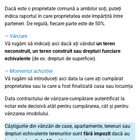
Dacă este o proprietate comună a ambilor soți, puteți
indica raportul în care proprietatea este împărțită între
parteneri. De regulă, fiecare parte este de 50%.
Vânzare
Vă rugăm să indicați aici dacă ați vândut
un teren
neconstruit, un teren construit sau drepturi funciare
echivalente
(de ex. drepturi de superficie).
Momentul achiziției
Vă rugăm să introduceți aici data la care ați cumpărat
proprietatea sau la care a fost finalizată casa sau locuința
Data contractului de vânzare-cumpărare autentificat la
notar este decisivă atât pentru cumpărarea, cât și pentru
vânzarea imobilului.
Câștigurile din vânzări de case, apartamente, terenuri sau
drepturi echivalente terenurilor sunt
fără impozit
dacă au