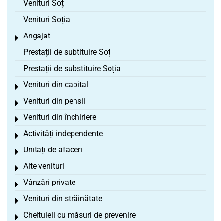
Venituri Soț
Venituri Soția
Angajat
Toggle menu
Prestații de subtituire Soț
Prestații de substituire Soția
Venituri din capital
Toggle menu
Venituri din pensii
Toggle menu
Venituri din închiriere
Toggle menu
Activități independente
Toggle menu
Unități de afaceri
Toggle menu
Alte venituri
Toggle menu
Vânzări private
Toggle menu
Venituri din străinătate
Toggle menu
Cheltuieli cu măsuri de prevenire
Toggle menu