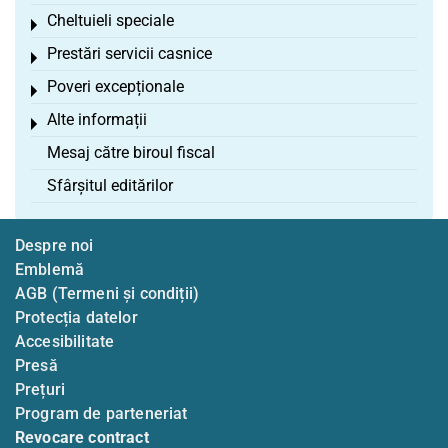
Cheltuieli speciale
Toggle menu
Prestări servicii casnice
Toggle menu
Poveri excepționale
Toggle menu
Alte informații
Toggle menu
Mesaj către biroul fiscal
Sfârșitul editărilor
Despre noi
Emblemă
AGB (Termeni și condiții)
Protecția datelor
Accesibilitate
Presă
Prețuri
Program de parteneriat
Revocare contract