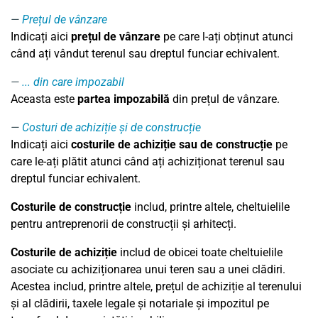
Prețul de vânzare
Indicați aici
prețul de vânzare
pe care l-ați obținut atunci
când ați vândut terenul sau dreptul funciar echivalent.
... din care impozabil
Aceasta este
partea impozabilă
din prețul de vânzare.
Costuri de achiziție și de construcție
Indicați aici
costurile de achiziție sau de construcție
pe
care le-ați plătit atunci când ați achiziționat terenul sau
dreptul funciar echivalent.
Costurile de construcție
includ, printre altele, cheltuielile
pentru antreprenorii de construcții și arhitecți.
Costurile de achiziție
includ de obicei toate cheltuielile
asociate cu achiziționarea unui teren sau a unei clădiri.
Acestea includ, printre altele, prețul de achiziție al terenului
și al clădirii, taxele legale și notariale și impozitul pe