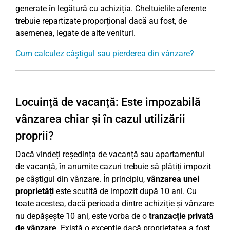
generate în legătură cu achiziția. Cheltuielile aferente
trebuie repartizate proporțional dacă au fost, de
asemenea, legate de alte venituri.
Cum calculez câștigul sau pierderea din vânzare?
Locuință de vacanță: Este impozabilă
vânzarea chiar și în cazul utilizării
proprii?
Dacă vindeți reședința de vacanță sau apartamentul
de vacanță, în anumite cazuri trebuie să plătiți impozit
pe câștigul din vânzare. În principiu,
vânzarea unei
proprietăți
este scutită de impozit după 10 ani. Cu
toate acestea, dacă perioada dintre achiziție și vânzare
nu depășește 10 ani, este vorba de o
tranzacție privată
de vânzare
. Există o excepție dacă proprietatea a fost