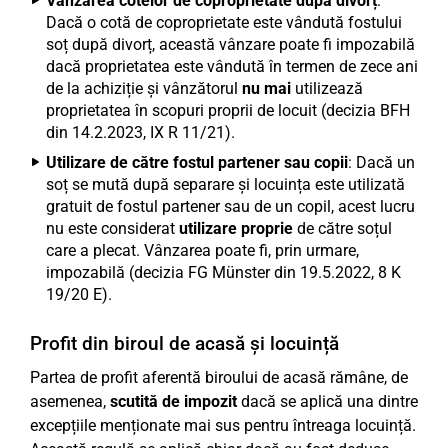
Vânzarea cotelor de coproprietate după divorț
:
Dacă o cotă de coproprietate este vândută fostului
soț după divorț, această vânzare poate fi impozabilă
dacă proprietatea este vândută în termen de zece ani
de la achiziție și vânzătorul
nu mai
utilizează
proprietatea în scopuri proprii de locuit (decizia BFH
din 14.2.2023, IX R 11/21).
Utilizare de către fostul partener sau copii
: Dacă un
soț se mută după separare și locuința este utilizată
gratuit de fostul partener sau de un copil, acest lucru
nu este considerat
utilizare proprie
de către soțul
care a plecat. Vânzarea poate fi, prin urmare,
impozabilă (decizia FG Münster din 19.5.2022, 8 K
19/20 E).
Profit din biroul de acasă și locuință
Partea de profit aferentă biroului de acasă rămâne, de
asemenea,
scutită de impozit
dacă se aplică una dintre
excepțiile menționate mai sus pentru întreaga locuință.