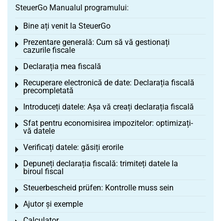
SteuerGo Manualul programului:
Bine ați venit la SteuerGo
Toggle menu
Prezentare generală: Cum să vă gestionați
Toggle menu
cazurile fiscale
Declarația mea fiscală
Toggle menu
Recuperare electronică de date: Declarația fiscală
Toggle menu
precompletată
Introduceți datele: Așa vă creați declarația fiscală
Toggle menu
Sfat pentru economisirea impozitelor: optimizați-
Toggle menu
vă datele
Verificați datele: găsiți erorile
Toggle menu
Depuneți declarația fiscală: trimiteți datele la
Toggle menu
biroul fiscal
Steuerbescheid prüfen: Kontrolle muss sein
Toggle menu
Ajutor și exemple
Toggle menu
Calculator