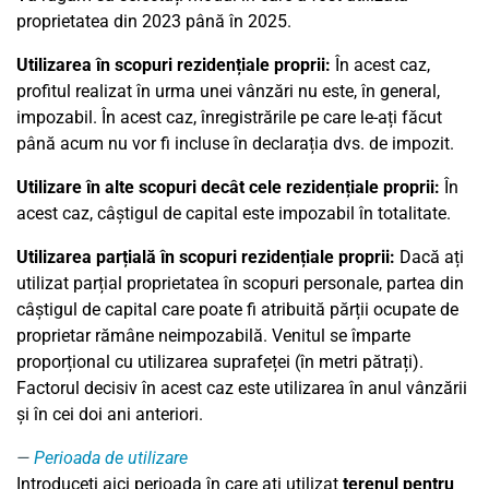
proprietatea din 2023 până în 2025.
Utilizarea în scopuri rezidențiale proprii:
În acest caz,
profitul realizat în urma unei vânzări nu este, în general,
impozabil. În acest caz, înregistrările pe care le-ați făcut
până acum nu vor fi incluse în declarația dvs. de impozit.
Utilizare în alte scopuri decât cele rezidențiale proprii:
În
acest caz, câștigul de capital este impozabil în totalitate.
Utilizarea parțială în scopuri rezidențiale proprii:
Dacă ați
utilizat parțial proprietatea în scopuri personale, partea din
câștigul de capital care poate fi atribuită părții ocupate de
proprietar rămâne neimpozabilă. Venitul se împarte
proporțional cu utilizarea suprafeței (în metri pătrați).
Factorul decisiv în acest caz este utilizarea în anul vânzării
și în cei doi ani anteriori.
Perioada de utilizare
Introduceți aici perioada în care ați utilizat
terenul pentru