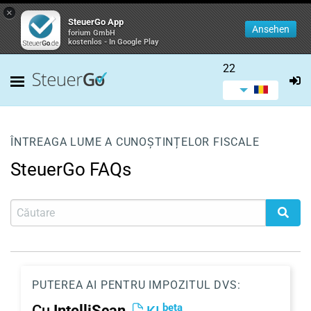
×
SteuerGo App
Ansehen
forium GmbH
kostenlos - In Google Play
22
ÎNTREAGA LUME A CUNOȘTINȚELOR FISCALE
SteuerGo FAQs
PUTEREA AI PENTRU IMPOZITUL DVS:
beta
Cu
IntelliScan