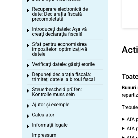
Toggle menu
Recuperare electronică de
Toggle menu
date: Declarația fiscală
precompletată
Introduceți datele: Așa vă
Toggle menu
creați declarația fiscală
Sfat pentru economisirea
Toggle menu
Acti
impozitelor: optimizați-vă
datele
Verificați datele: găsiți erorile
Toggle menu
Depuneți declarația fiscală:
Toate
Toggle menu
trimiteți datele la biroul fiscal
Bunuri 
Steuerbescheid prüfen:
Toggle menu
Kontrolle muss sein
reparti
Ajutor și exemple
Toggle menu
Trebuie
Calculator
Toggle menu
AfA p
Informații legale
Toggle menu
AfA p
Impressum
AfA p