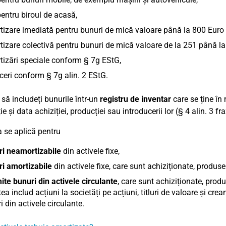
entru biroul de acasă,
izare imediată pentru bunuri de mică valoare până la 800 Euro 
izare colectivă pentru bunuri de mică valoare de la 251 până la
izări speciale conform § 7g EStG,
eri conform § 7g alin. 2 EStG.
 să includeți bunurile într-un
registru de inventar
care se ține în
e și data achiziției, producției sau introducerii lor (§ 4 alin. 3 fr
 se aplică pentru
ri neamortizabile
din activele fixe,
i amortizabile
din activele fixe, care sunt achiziționate, produs
te bunuri din activele circulante
, care sunt achiziționate, prod
ea includ acțiuni la societăți pe acțiuni, titluri de valoare și crean
ri din activele circulante.