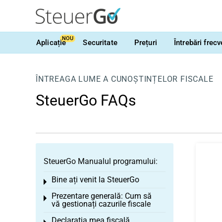
NOU
Aplicație
Securitate
Prețuri
Întrebări frec
ÎNTREAGA LUME A CUNOȘTINȚELOR FISCALE
SteuerGo FAQs
SteuerGo Manualul programului:
Bine ați venit la SteuerGo
Toggle menu
Prezentare generală: Cum să
Toggle menu
vă gestionați cazurile fiscale
Declarația mea fiscală