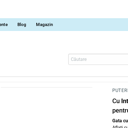
vente
Blog
Magazin
PUTER
Cu
In
pentr
Gata cu 
Aflați 