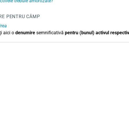
ctivele trebuie amortizate?
RE PENTRU CÂMP
rea
i aici o
denumire
semnificativă
pentru (bunul) activul respecti