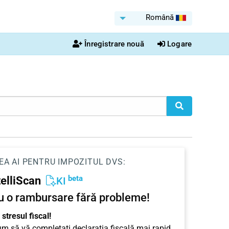
Română
Înregistrare nouă
Logare
EA AI PENTRU IMPOZITUL DVS:
beta
telliScan
KI
u o rambursare fără probleme!
stresul fiscal!
cum să vă completați declarația fiscală mai rapid