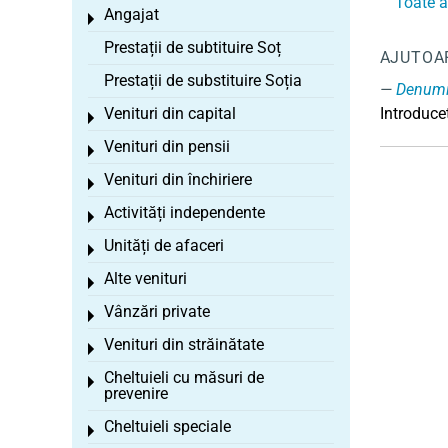
Toate a
Angajat
Toggle menu
Prestații de subtituire Soț
AJUTOA
Prestații de substituire Soția
Denumi
Venituri din capital
Introduceț
Toggle menu
Venituri din pensii
Toggle menu
Venituri din închiriere
Toggle menu
Activități independente
Toggle menu
Unități de afaceri
Toggle menu
Alte venituri
Toggle menu
Vânzări private
Toggle menu
Venituri din străinătate
Toggle menu
Cheltuieli cu măsuri de
Toggle menu
prevenire
Cheltuieli speciale
Toggle menu