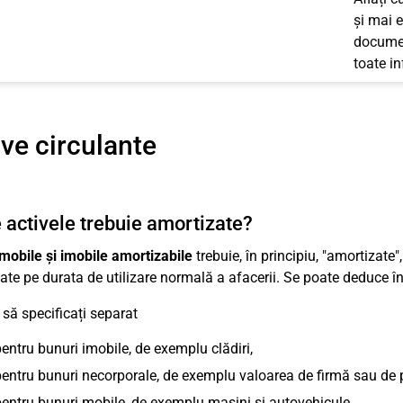
și mai e
documen
toate i
ve circulante
 activele trebuie amortizate?
mobile și imobile amortizabile
trebuie, în principiu, "amortizate"
zate pe durata de utilizare normală a afacerii. Se poate deduce 
 să specificați separat
entru bunuri imobile, de exemplu clădiri,
entru bunuri necorporale, de exemplu valoarea de firmă sau de p
entru bunuri mobile, de exemplu mașini și autovehicule,