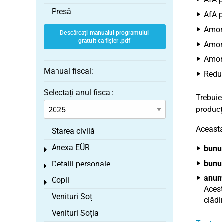
Presă
AfA p
Amort
Descărcați manualul programului
gratuit ca fișier .pdf
Amort
Amort
Manual fiscal:
Reduc
Selectați anul fiscal:
Trebuie
producți
Aceasta
Starea civilă
Anexa EÜR
bunu
Toggle menu
bunur
Detalii personale
Toggle menu
anumi
Copii
Toggle menu
Acest
Venituri Soț
clădi
Venituri Soția