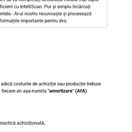
ficient cu IntelliScan. Pur și simplu încărcați
tele - AI-ul nostru recunoaște și procesează
nformațiile importante pentru dvs.
, adică costurile de achiziție sau producție trebuie
în fiecare an așa-numita
"amortizare" (AfA)
.
ractică achiziționată,