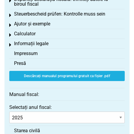
Toggle menu
biroul fiscal
Steuerbescheid prüfen: Kontrolle muss sein
Toggle menu
Ajutor și exemple
Toggle menu
Calculator
Toggle menu
Informații legale
Toggle menu
Impressum
Presă
Descărcați manualul programului gratuit ca fișier .pdf
Manual fiscal:
Selectați anul fiscal:
Starea civilă