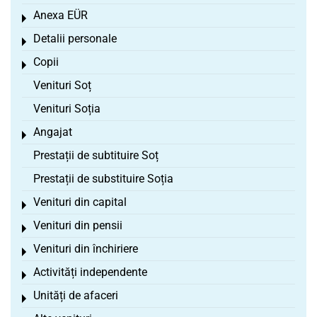
Anexa EÜR
Toggle menu
Detalii personale
Toggle menu
Copii
Toggle menu
Venituri Soț
Venituri Soția
Angajat
Toggle menu
Prestații de subtituire Soț
Prestații de substituire Soția
Venituri din capital
Toggle menu
Venituri din pensii
Toggle menu
Venituri din închiriere
Toggle menu
Activități independente
Toggle menu
Unități de afaceri
Toggle menu