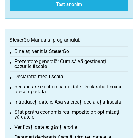
Test anonim
SteuerGo Manualul programului:
Bine ați venit la SteuerGo
Toggle menu
Prezentare generală: Cum să vă gestionați
Toggle menu
cazurile fiscale
Declarația mea fiscală
Toggle menu
Recuperare electronică de date: Declarația fiscală
Toggle menu
precompletată
Introduceți datele: Așa vă creați declarația fiscală
Toggle menu
Sfat pentru economisirea impozitelor: optimizați-
Toggle menu
vă datele
Verificați datele: găsiți erorile
Toggle menu
Depuneți declarația fiscală: trimiteți datele la