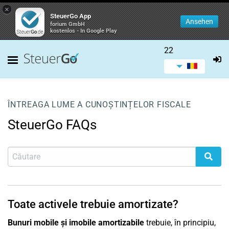
×
SteuerGo App
Ansehen
forium GmbH
kostenlos - In Google Play
22
ÎNTREAGA LUME A CUNOȘTINȚELOR FISCALE
SteuerGo FAQs
Toate activele trebuie amortizate?
Bunuri mobile și imobile amortizabile
trebuie, în principiu,