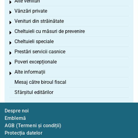
Alte venituri
Toggle menu
Vânzări private
Toggle menu
Venituri din străinătate
Toggle menu
Cheltuieli cu măsuri de prevenire
Toggle menu
Cheltuieli speciale
Toggle menu
Prestări servicii casnice
Toggle menu
Poveri excepționale
Toggle menu
Alte informații
Toggle menu
Mesaj către biroul fiscal
Sfârșitul editărilor
Despre noi
Emblemă
AGB (Termeni și condiții)
Protecția datelor