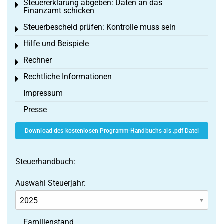
Steuererklärung abgeben: Daten an das
Toggle menu
Finanzamt schicken
Steuerbescheid prüfen: Kontrolle muss sein
Toggle menu
Hilfe und Beispiele
Toggle menu
Rechner
Toggle menu
Rechtliche Informationen
Toggle menu
Impressum
Presse
Download des kostenlosen Programm-Handbuchs als .pdf Datei
Steuerhandbuch:
Auswahl Steuerjahr:
Familienstand