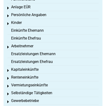
Anlage EÜR
Toggle menu
Persönliche Angaben
Toggle menu
Kinder
Toggle menu
Einkünfte Ehemann
Einkünfte Ehefrau
Arbeitnehmer
Toggle menu
Ersatzleistungen Ehemann
Ersatzleistungen Ehefrau
Kapitaleinkünfte
Toggle menu
Renteneinkünfte
Toggle menu
Vermietungseinkünfte
Toggle menu
Selbständige Tätigkeiten
Toggle menu
Gewerbebetriebe
Toggle menu