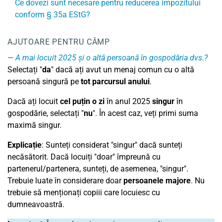
Ce dovezi sunt necesare pentru reducerea impozitului
conform § 35a EStG?
AJUTOARE PENTRU CÂMP
A mai locuit 2025 și o altă persoană în gospodăria dvs.?
Selectați "
da
" dacă ați avut un menaj comun cu o altă
persoană singură pe
tot parcursul anului
.
Dacă ați locuit
cel puțin o zi
în anul 2025
singur
în
gospodărie, selectați "
nu
". În acest caz, veți primi suma
maximă singur.
Explicație
: Sunteți considerat "singur" dacă sunteți
necăsătorit. Dacă locuiți "doar" împreună cu
partenerul/partenera, sunteți, de asemenea, "singur".
Trebuie luate în considerare doar
persoanele majore
. Nu
trebuie să menționați copiii care locuiesc cu
dumneavoastră.