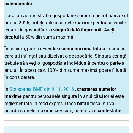
calendaristic
.
Dacă ați administrat o gospodărie comună pe tot parcursul
anului
2025
, puteți utiliza sumele maxime pentru serviciile
legate de gospodărie
o singură dată împreună
. Aveți
dreptul la 50% din suma maximă.
În schimb, puteți revendica
suma maximă totală
în anul în
care ați înființat sau dizolvat o gospodărie. Singura cerință:
trebuie să aveți o gospodărie individuală pentru o parte a
anului. În acest caz, 100% din suma maximă poate fi luată
în considerare.
În
Scrisoarea BMF din 9.11. 2016
,
creșterea sumelor
maxime
pentru persoanele singure în anul căsătoriei este
reglementată în mod expres. Dacă biroul fiscal nu vă
acordă sumele maxime crescute, puteți face
contestație