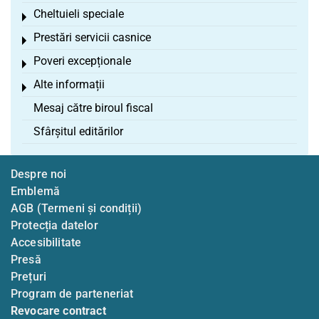
Cheltuieli speciale
Toggle menu
Prestări servicii casnice
Toggle menu
Poveri excepționale
Toggle menu
Alte informații
Toggle menu
Mesaj către biroul fiscal
Sfârșitul editărilor
Despre noi
Emblemă
AGB (Termeni și condiții)
Protecția datelor
Accesibilitate
Presă
Prețuri
Program de parteneriat
Revocare contract