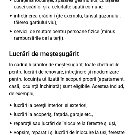
curățenia locuinței, spălarea geamurilor, curățarea
casei scărilor și a celorlalte spații comune,
întreținerea grădinii (de exemplu, tunsul gazonului,
tăierea gardului viu),
servicii de mutare pentru persoane fizice (minus
rambursările de la terți).
Lucrări de meșteșugărit
În cadrul lucrărilor de meșteșugărit, toate cheltuielile
pentru lucrări de renovare, întreținere și modernizare
pentru locuința utilizată în scopuri proprii (apartament,
casă, locuință închiriată) sunt eligibile. Acestea includ,
de exemplu,
lucrări la pereții interiori și exteriori,
lucrări la acoperiș, fațadă, garaje etc.,
reparații sau lucrări de înlocuire la ferestre și uși,
vopsire, reparații și lucrări de înlocuire la uși, ferestre