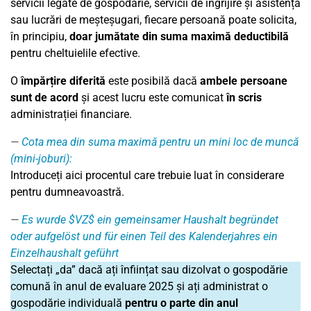
servicii legate de gospodărie, servicii de îngrijire și asistență
sau lucrări de meșteșugari, fiecare persoană poate solicita,
în principiu,
doar jumătate din suma maximă deductibilă
pentru cheltuielile efective.
O
împărțire diferită
este posibilă dacă
ambele persoane
sunt de acord
și acest lucru este comunicat
în scris
administrației financiare.
Cota mea din suma maximă pentru un mini loc de muncă
(mini-joburi):
Introduceți aici procentul care trebuie luat în considerare
pentru dumneavoastră.
Es wurde $VZ$ ein gemeinsamer Haushalt begründet
oder aufgelöst und für einen Teil des Kalenderjahres ein
Einzelhaushalt geführt
Selectați „da” dacă ați înființat sau dizolvat o gospodărie
comună în anul de evaluare
2025
și ați administrat o
gospodărie individuală
pentru o parte din anul