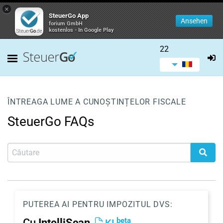
×
SteuerGo App
Ansehen
forium GmbH
kostenlos - In Google Play
22
ÎNTREAGA LUME A CUNOȘTINȚELOR FISCALE
SteuerGo FAQs
PUTEREA AI PENTRU IMPOZITUL DVS:
beta
Cu
IntelliScan