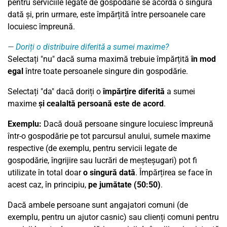
pentru serviciile legate de gospodărie se acordă o singură
dată și, prin urmare, este împărțită între persoanele care
locuiesc împreună.
Doriți o distribuire diferită a sumei maxime?
Selectați "nu" dacă suma maximă trebuie împărțită
în mod
egal
între toate persoanele singure din gospodărie.
Selectați "da" dacă doriți o
împărțire diferită
a sumei
maxime
și cealaltă persoană este de acord
.
Exemplu:
Dacă două persoane singure locuiesc împreună
într-o gospodărie pe tot parcursul anului, sumele maxime
respective (de exemplu, pentru servicii legate de
gospodărie, îngrijire sau lucrări de meșteșugari) pot fi
utilizate în total doar
o singură dată
. Împărțirea se face în
acest caz, în principiu,
pe jumătate (50:50)
.
Dacă ambele persoane sunt angajatori comuni (de
exemplu, pentru un ajutor casnic) sau clienți comuni pentru