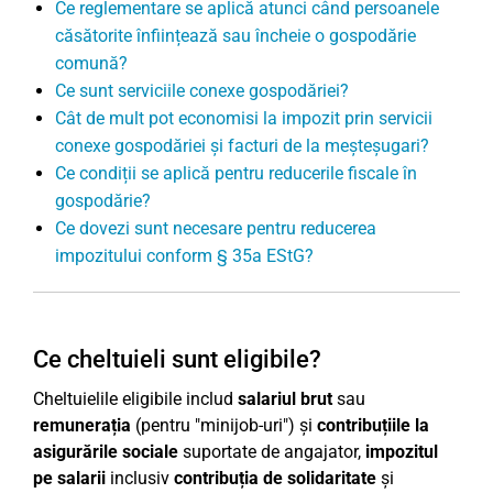
Ce reglementare se aplică atunci când persoanele
căsătorite înființează sau încheie o gospodărie
comună?
Ce sunt serviciile conexe gospodăriei?
Cât de mult pot economisi la impozit prin servicii
conexe gospodăriei și facturi de la meșteșugari?
Ce condiții se aplică pentru reducerile fiscale în
gospodărie?
Ce dovezi sunt necesare pentru reducerea
impozitului conform § 35a EStG?
Ce cheltuieli sunt eligibile?
Cheltuielile eligibile includ
salariul brut
sau
remunerația
(pentru "minijob-uri") și
contribuțiile la
asigurările sociale
suportate de angajator,
impozitul
pe salarii
inclusiv
contribuția de solidaritate
și