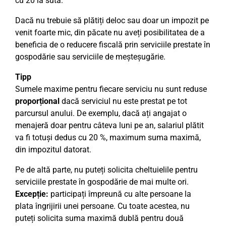
cu 20 la sută.
Dacă nu trebuie să plătiți deloc sau doar un impozit pe
venit foarte mic, din păcate nu aveți posibilitatea de a
beneficia de o reducere fiscală prin serviciile prestate în
gospodărie sau serviciile de meșteșugărie.
Tipp
Sumele maxime pentru fiecare serviciu nu sunt reduse
proporțional
dacă serviciul nu este prestat pe tot
parcursul anului. De exemplu, dacă ați angajat o
menajeră doar pentru câteva luni pe an, salariul plătit
va fi totuși dedus cu 20 %, maximum suma maximă,
din impozitul datorat.
Pe de altă parte, nu puteți solicita cheltuielile pentru
serviciile prestate în gospodărie de mai multe ori.
Excepție:
participați împreună cu alte persoane la
plata îngrijirii unei persoane. Cu toate acestea, nu
puteți solicita suma maximă dublă pentru două