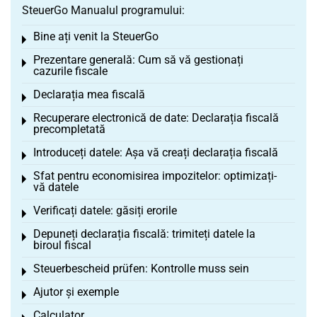
SteuerGo Manualul programului:
Bine ați venit la SteuerGo
Toggle menu
Prezentare generală: Cum să vă gestionați
Toggle menu
cazurile fiscale
Declarația mea fiscală
Toggle menu
Recuperare electronică de date: Declarația fiscală
Toggle menu
precompletată
Introduceți datele: Așa vă creați declarația fiscală
Toggle menu
Sfat pentru economisirea impozitelor: optimizați-
Toggle menu
vă datele
Verificați datele: găsiți erorile
Toggle menu
Depuneți declarația fiscală: trimiteți datele la
Toggle menu
biroul fiscal
Steuerbescheid prüfen: Kontrolle muss sein
Toggle menu
Ajutor și exemple
Toggle menu
Calculator