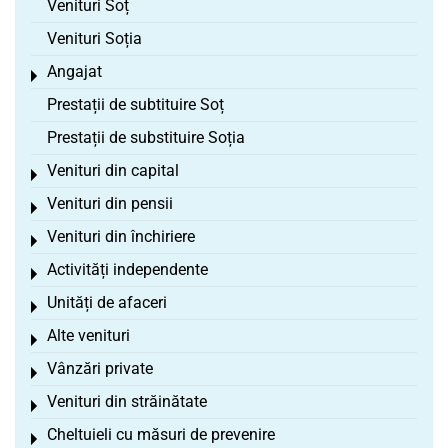
Venituri Soț
Venituri Soția
Angajat
Toggle menu
Prestații de subtituire Soț
Prestații de substituire Soția
Venituri din capital
Toggle menu
Venituri din pensii
Toggle menu
Venituri din închiriere
Toggle menu
Activități independente
Toggle menu
Unități de afaceri
Toggle menu
Alte venituri
Toggle menu
Vânzări private
Toggle menu
Venituri din străinătate
Toggle menu
Cheltuieli cu măsuri de prevenire
Toggle menu