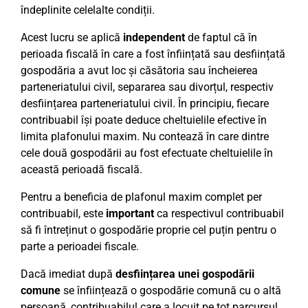
îndeplinite celelalte condiții.
Acest lucru se aplică
independent
de faptul că în
perioada fiscală în care a fost înființată sau desființată
gospodăria a avut loc și căsătoria sau încheierea
parteneriatului civil, separarea sau divorțul, respectiv
desființarea parteneriatului civil. În principiu, fiecare
contribuabil își poate deduce cheltuielile efective în
limita plafonului maxim. Nu contează în care dintre
cele două gospodării au fost efectuate cheltuielile în
această perioadă fiscală.
Pentru a beneficia de plafonul maxim complet per
contribuabil, este
important
ca respectivul contribuabil
să fi întreținut o gospodărie proprie cel puțin pentru o
parte a perioadei fiscale.
Dacă imediat după
desființarea unei gospodării
comune
se înființează o gospodărie comună cu o altă
persoană, contribuabilul care a locuit pe tot parcursul