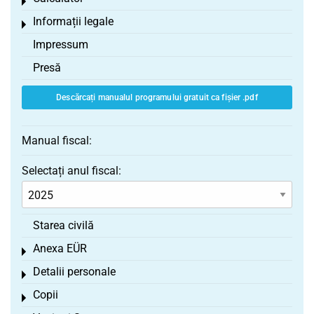
Toggle menu
Informații legale
Toggle menu
Impressum
Presă
Descărcați manualul programului gratuit ca fișier .pdf
Manual fiscal:
Selectați anul fiscal:
Starea civilă
Anexa EÜR
Toggle menu
Detalii personale
Toggle menu
Copii
Toggle menu