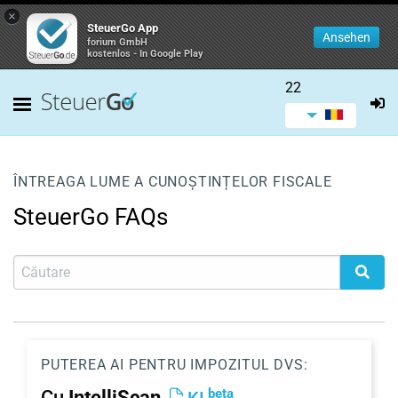
×
SteuerGo App
Ansehen
forium GmbH
kostenlos - In Google Play
22
ÎNTREAGA LUME A CUNOȘTINȚELOR FISCALE
SteuerGo FAQs
PUTEREA AI PENTRU IMPOZITUL DVS:
beta
Cu
IntelliScan