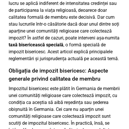
lucru se aplică indiferent de intensitatea credinței sau
de participarea la viața religioasă, deoarece doar
calitatea formală de membru este decisivă. Dar cum
stau lucrurile într-o căsătorie dacă doar unul dintre soți
aparține unei comunități religioase care colectează
impozit? În astfel de cazuri, poate interveni așa-numita
taxă bisericească specială
, o formă specială de
impozit bisericesc. Acest articol explică principalele
reglementări și jurisprudența actuală pe această temă.
Obligația de impozit bisericesc: Aspecte
generale privind calitatea de membru
Impozitul bisericesc este plătit în Germania de membrii
unei comunități religioase care colectează impozit, cu
condiția ca aceștia să aibă reședința sau șederea
obișnuită în Germania. Cei care nu aparțin unei
comunități religioase care colectează impozit sunt
scutiți de impozitul bisericesc. În practică, însă, se