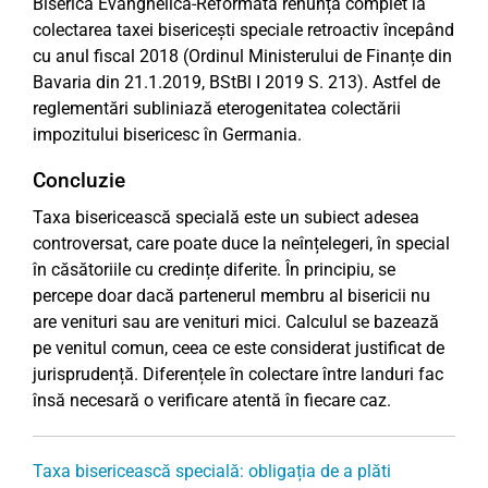
Biserica Evanghelică-Reformată renunță complet la
colectarea taxei bisericești speciale retroactiv începând
cu anul fiscal 2018 (Ordinul Ministerului de Finanțe din
Bavaria din 21.1.2019, BStBl I 2019 S. 213). Astfel de
reglementări subliniază eterogenitatea colectării
impozitului bisericesc în Germania.
Concluzie
Taxa bisericească specială este un subiect adesea
controversat, care poate duce la neînțelegeri, în special
în căsătoriile cu credințe diferite. În principiu, se
percepe doar dacă partenerul membru al bisericii nu
are venituri sau are venituri mici. Calculul se bazează
pe venitul comun, ceea ce este considerat justificat de
jurisprudență. Diferențele în colectare între landuri fac
însă necesară o verificare atentă în fiecare caz.
Taxa bisericească specială: obligația de a plăti