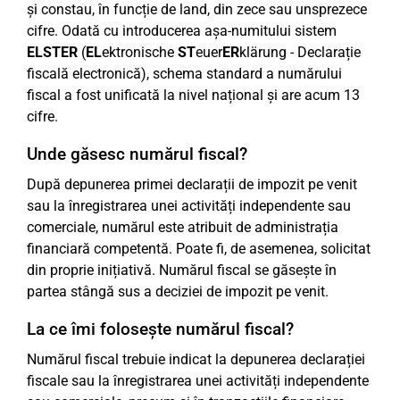
și constau, în funcție de land, din zece sau unsprezece
cifre. Odată cu introducerea așa-numitului sistem
ELSTER
(
EL
ektronische
ST
euer
ER
klärung - Declarație
fiscală electronică), schema standard a numărului
fiscal a fost unificată la nivel național și are acum 13
cifre.
Unde găsesc numărul fiscal?
După depunerea primei declarații de impozit pe venit
sau la înregistrarea unei activități independente sau
comerciale, numărul este atribuit de administrația
financiară competentă. Poate fi, de asemenea, solicitat
din proprie inițiativă. Numărul fiscal se găsește în
partea stângă sus a deciziei de impozit pe venit.
La ce îmi folosește numărul fiscal?
Numărul fiscal trebuie indicat la depunerea declarației
fiscale sau la înregistrarea unei activități independente