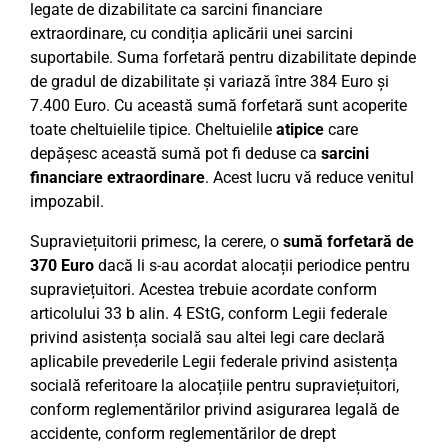
legate de dizabilitate ca sarcini financiare
extraordinare, cu condiția aplicării unei sarcini
suportabile. Suma forfetară pentru dizabilitate depinde
de gradul de dizabilitate și variază între 384 Euro și
7.400 Euro. Cu această sumă forfetară sunt acoperite
toate cheltuielile tipice. Cheltuielile
atipice
care
depășesc această sumă pot fi deduse ca
sarcini
financiare extraordinare
. Acest lucru vă reduce venitul
impozabil.
Supraviețuitorii primesc, la cerere, o
sumă forfetară de
370 Euro
dacă li s-au acordat alocații periodice pentru
supraviețuitori. Acestea trebuie acordate conform
articolului 33 b alin. 4 EStG, conform Legii federale
privind asistența socială sau altei legi care declară
aplicabile prevederile Legii federale privind asistența
socială referitoare la alocațiile pentru supraviețuitori,
conform reglementărilor privind asigurarea legală de
accidente, conform reglementărilor de drept