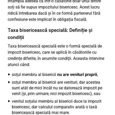
întâmplă adesea ca într-o căsătorie doar unul dintre
soți să fie supus impozitului bisericesc. Acest lucru
ridică întrebarea dacă și în ce formă partenerul fără
confesiune este implicat în obligația fiscală.
Taxa bisericească specială: Definiție și
condiții
Taxa bisericească specială este o formă specială de
impozit bisericesc, care se aplică în căsătoriile cu
credințe diferite, în anumite condiții. Aceasta intervine
atunci când:
soțul membru al bisericii
nu are venituri proprii
,
soțul membru al bisericii are venituri, dar acestea
sunt atât de mici încât nu se datorează impozit pe
venit (și, prin urmare, nici impozit bisericesc), sau
venitul soțului membru al bisericii duce la impozit
bisericesc, dar calculul comparativ arată o taxă
bisericească specială mai mare.