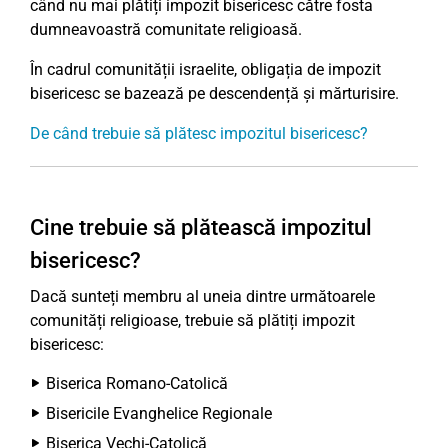
când nu mai plătiți impozit bisericesc către fosta
dumneavoastră comunitate religioasă.
În cadrul comunității israelite, obligația de impozit
bisericesc se bazează pe descendență și mărturisire.
De când trebuie să plătesc impozitul bisericesc?
Cine trebuie să plătească impozitul
bisericesc?
Dacă sunteți membru al uneia dintre următoarele
comunități religioase, trebuie să plătiți impozit
bisericesc:
Biserica Romano-Catolică
Bisericile Evanghelice Regionale
Biserica Vechi-Catolică