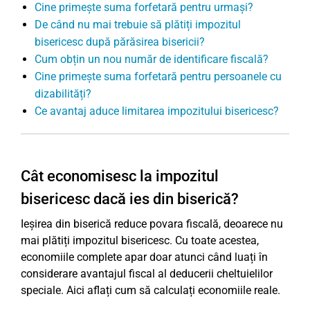
Cine primește suma forfetară pentru urmași?
De când nu mai trebuie să plătiți impozitul
bisericesc după părăsirea bisericii?
Cum obțin un nou număr de identificare fiscală?
Cine primește suma forfetară pentru persoanele cu
dizabilități?
Ce avantaj aduce limitarea impozitului bisericesc?
Cât economisesc la impozitul
bisericesc dacă ies din biserică?
Ieșirea din biserică reduce povara fiscală, deoarece nu
mai plătiți impozitul bisericesc. Cu toate acestea,
economiile complete apar doar atunci când luați în
considerare avantajul fiscal al deducerii cheltuielilor
speciale. Aici aflați cum să calculați economiile reale.