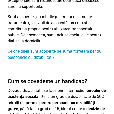
excepționale sunt recunoscute doar dacă depășesc
sarcina suportabilă.
Sunt acoperite și costurile pentru medicamente,
tratamente și servicii de asistență, precum și
contribuția proprie pentru utilizarea transportului
public. De asemenea, sunt incluse cheltuielile pentru
dializa la domiciliu.
Ce cheltuieli sunt acoperite de suma forfetară pentru
persoanele cu dizabilități?
Cum se dovedește un handicap?
Dovada dizabilității se face prin intermediul
biroului de
asistență socială
. De la un grad de dizabilitate de 50%,
primiți un
permis pentru persoane cu dizabilități
grave
, până la un grad de 45, biroul emite o
decizie de