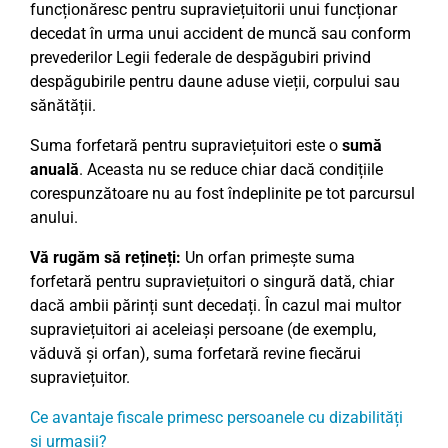
funcționăresc pentru supraviețuitorii unui funcționar
decedat în urma unui accident de muncă sau conform
prevederilor Legii federale de despăgubiri privind
despăgubirile pentru daune aduse vieții, corpului sau
sănătății.
Suma forfetară pentru supraviețuitori este o
sumă
anuală
. Aceasta nu se reduce chiar dacă condițiile
corespunzătoare nu au fost îndeplinite pe tot parcursul
anului.
Vă rugăm să rețineți:
Un orfan primește suma
forfetară pentru supraviețuitori o singură dată, chiar
dacă ambii părinți sunt decedați. În cazul mai multor
supraviețuitori ai aceleiași persoane (de exemplu,
văduvă și orfan), suma forfetară revine fiecărui
supraviețuitor.
Ce avantaje fiscale primesc persoanele cu dizabilități
și urmașii?