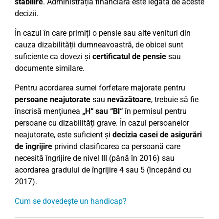
stabilire
. Administrația financiară este legată de aceste
decizii.
În cazul în care primiți o pensie sau alte venituri din
cauza dizabilității dumneavoastră, de obicei sunt
suficiente ca dovezi și
certificatul de pensie
sau
documente similare.
Pentru acordarea sumei forfetare majorate pentru
persoane neajutorate
sau
nevăzătoare
, trebuie să fie
înscrisă mențiunea
„H“ sau “Bl“
în permisul pentru
persoane cu dizabilități grave. În cazul persoanelor
neajutorate, este suficient și
decizia casei de asigurări
de îngrijire
privind clasificarea ca persoană care
necesită îngrijire de nivel III (până în 2016) sau
acordarea gradului de îngrijire 4 sau 5 (începând cu
2017).
Cum se dovedește un handicap?