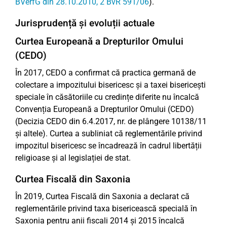
BVerfG din 28.10.2010, 2 BvR 591/06
).
Jurisprudență și evoluții actuale
Curtea Europeană a Drepturilor Omului
(CEDO)
În 2017, CEDO a confirmat că practica germană de
colectare a impozitului bisericesc și a taxei bisericești
speciale în căsătoriile cu credințe diferite nu încalcă
Convenția Europeană a Drepturilor Omului (CEDO)
(Decizia CEDO din 6.4.2017, nr. de plângere 10138/11
și altele). Curtea a subliniat că reglementările privind
impozitul bisericesc se încadrează în cadrul libertății
religioase și al legislației de stat.
Curtea Fiscală din Saxonia
În 2019, Curtea Fiscală din Saxonia a declarat că
reglementările privind taxa bisericească specială în
Saxonia pentru anii fiscali 2014 și 2015 încalcă