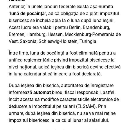
Anterior, în unele landuri federale exista așa-numita
"
lună de pocăință
", adică obligația de a plăti impozitul
bisericesc se încheia abia la o lună după luna ieșirii.
Acest lucru era valabil pentru Berlin, Brandenburg,
Bremen, Hamburg, Hessen, Mecklenburg-Pomerania de
Vest, Saxonia, Schleswig-Holstein, Turingia.
Între timp, luna de pocăință a fost eliminată pentru a
unifica reglementările privind impozitul bisericesc la
nivel național, adică ieșirea din biserică devine efectivă
în luna calendaristică în care a fost declarată.
După ieșirea din biserică, autoritatea de înregistrare
informează
automat
biroul fiscal responsabil, astfel
încât acesta să modifice caracteristicile electronice de
deducere a impozitului pe salarii (ELStAM). Prin
urmare, după ieșirea din biserică, nu se va mai reține
impozitul bisericesc la calculul lunar al salariului.