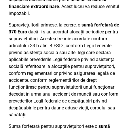
financiare extraordinare
. Acest lucru vă reduce venitul
impozabil.
Supraviețuitorii primesc, la cerere, o
sumă forfetară de
370 Euro
dacă li s-au acordat alocații periodice pentru
supraviețuitori. Acestea trebuie acordate conform
articolului 33 b alin. 4 EStG, conform Legii federale
privind asistența socială sau altei legi care declară
aplicabile prevederile Legii federale privind asistența
socială referitoare la alocațiile pentru supraviețuitori,
conform reglementărilor privind asigurarea legală de
accidente, conform reglementărilor de drept
funcționăresc pentru supraviețuitorii unui funcționar
decedat în urma unui accident de muncă sau conform
prevederilor Legii federale de despăgubiri privind
despăgubirile pentru daune aduse vieții, corpului sau
sănătății.
Suma forfetară pentru supraviețuitori este o
sumă