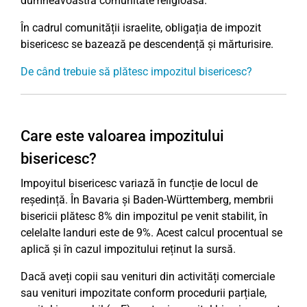
dumneavoastră comunitate religioasă.
În cadrul comunității israelite, obligația de impozit
bisericesc se bazează pe descendență și mărturisire.
De când trebuie să plătesc impozitul bisericesc?
Care este valoarea impozitului
bisericesc?
Impoyitul bisericesc variază în funcție de locul de
reședință. În Bavaria și Baden-Württemberg, membrii
bisericii plătesc 8% din impozitul pe venit stabilit, în
celelalte landuri este de 9%. Acest calcul procentual se
aplică și în cazul impozitului reținut la sursă.
Dacă aveți copii sau venituri din activități comerciale
sau venituri impozitate conform procedurii parțiale,