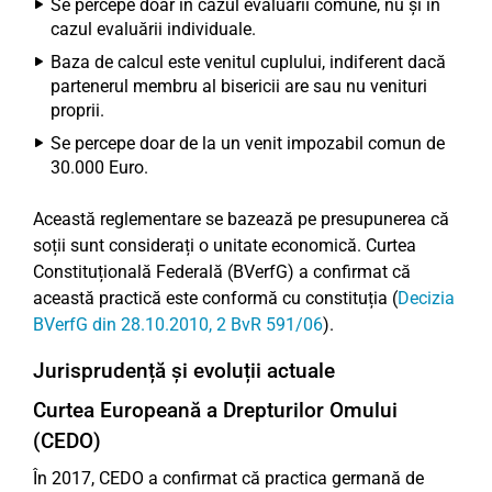
Se percepe doar în cazul evaluării comune, nu și în
cazul evaluării individuale.
Baza de calcul este venitul cuplului, indiferent dacă
partenerul membru al bisericii are sau nu venituri
proprii.
Se percepe doar de la un venit impozabil comun de
30.000 Euro.
Această reglementare se bazează pe presupunerea că
soții sunt considerați o unitate economică. Curtea
Constituțională Federală (BVerfG) a confirmat că
această practică este conformă cu constituția (
Decizia
BVerfG din 28.10.2010, 2 BvR 591/06
).
Jurisprudență și evoluții actuale
Curtea Europeană a Drepturilor Omului
(CEDO)
În 2017, CEDO a confirmat că practica germană de