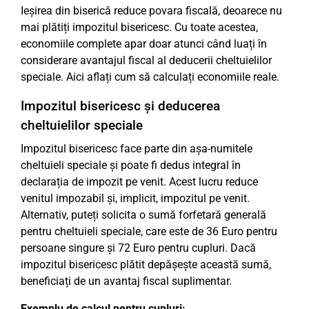
Ieșirea din biserică reduce povara fiscală, deoarece nu
mai plătiți impozitul bisericesc. Cu toate acestea,
economiile complete apar doar atunci când luați în
considerare avantajul fiscal al deducerii cheltuielilor
speciale. Aici aflați cum să calculați economiile reale.
Impozitul bisericesc și deducerea
cheltuielilor speciale
Impozitul bisericesc face parte din așa-numitele
cheltuieli speciale și poate fi dedus integral în
declarația de impozit pe venit. Acest lucru reduce
venitul impozabil și, implicit, impozitul pe venit.
Alternativ, puteți solicita o sumă forfetară generală
pentru cheltuieli speciale, care este de 36 Euro pentru
persoane singure și 72 Euro pentru cupluri. Dacă
impozitul bisericesc plătit depășește această sumă,
beneficiați de un avantaj fiscal suplimentar.
Exemplu de calcul pentru cupluri: