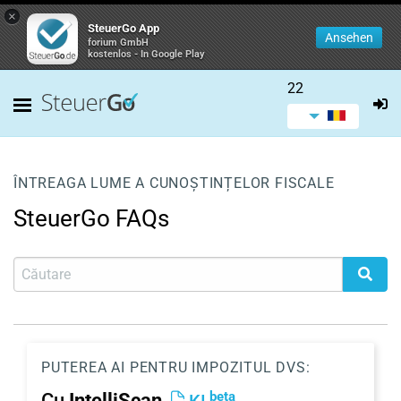
×
SteuerGo App
Ansehen
forium GmbH
kostenlos - In Google Play
22
ÎNTREAGA LUME A CUNOȘTINȚELOR FISCALE
SteuerGo FAQs
PUTEREA AI PENTRU IMPOZITUL DVS:
beta
Cu
IntelliScan