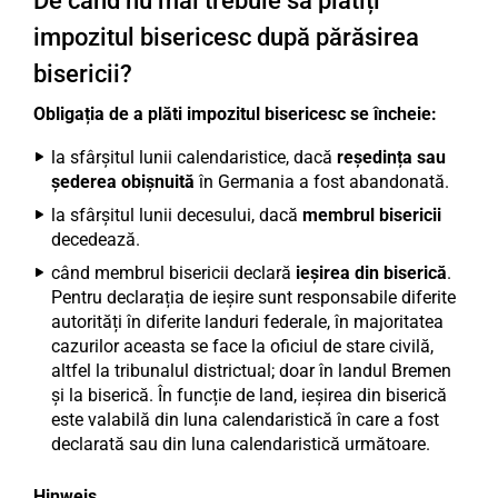
De când nu mai trebuie să plătiți
impozitul bisericesc după părăsirea
bisericii?
Obligația de a plăti impozitul bisericesc se încheie:
la sfârșitul lunii calendaristice, dacă
reședința sau
șederea obișnuită
în Germania a fost abandonată.
la sfârșitul lunii decesului, dacă
membrul bisericii
decedează.
când membrul bisericii declară
ieșirea din biserică
.
Pentru declarația de ieșire sunt responsabile diferite
autorități în diferite landuri federale, în majoritatea
cazurilor aceasta se face la oficiul de stare civilă,
altfel la tribunalul districtual; doar în landul Bremen
și la biserică. În funcție de land, ieșirea din biserică
este valabilă din luna calendaristică în care a fost
declarată sau din luna calendaristică următoare.
Hinweis