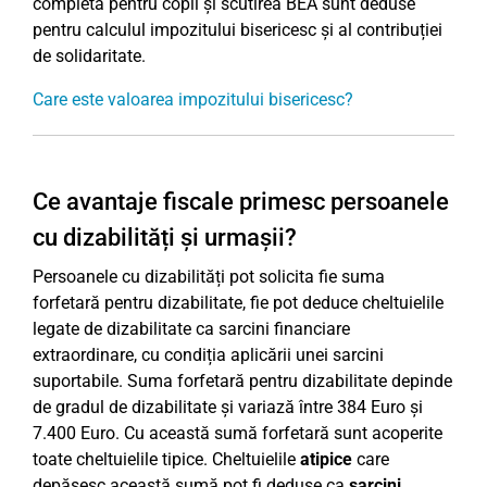
completă pentru copii și scutirea BEA sunt deduse
pentru calculul impozitului bisericesc și al contribuției
de solidaritate.
Care este valoarea impozitului bisericesc?
Ce avantaje fiscale primesc persoanele
cu dizabilități și urmașii?
Persoanele cu dizabilități pot solicita fie suma
forfetară pentru dizabilitate, fie pot deduce cheltuielile
legate de dizabilitate ca sarcini financiare
extraordinare, cu condiția aplicării unei sarcini
suportabile. Suma forfetară pentru dizabilitate depinde
de gradul de dizabilitate și variază între 384 Euro și
7.400 Euro. Cu această sumă forfetară sunt acoperite
toate cheltuielile tipice. Cheltuielile
atipice
care
depășesc această sumă pot fi deduse ca
sarcini