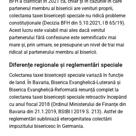
BFH a clarificat în 2021 că, chiar și în cazurile în care
partenerul membru al bisericii are venituri proprii,
colectarea taxei bisericești speciale nu ridică probleme
constituționale (Decizia BFH din 5.10.2021, I B 65/19).
Acest lucru este valabil mai ales dacă venitul
partenerului fără confesiune este semnificativ mai
mare și, prin urmare, se presupune un nivel de trai mai
ridicat al partenerului membru al bisericii.
Diferențe regionale și reglementări speciale
Colectarea taxei bisericești speciale variază în funcție
de land. În Bavaria, Biserica Evanghelică-Luterană și
Biserica Evanghelică-Reformată renunță complet la
colectarea taxei bisericești speciale retroactiv începând
cu anul fiscal 2018 (Ordinul Ministerului de Finanțe din
Bavaria din 21.1.2019, BStBl I 2019 S. 213). Astfel de
reglementări subliniază eterogenitatea colectării
impozitului bisericesc în Germania.