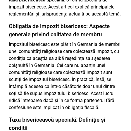
impozit bisericesc. Acest articol explică principalele
reglementări și jurisprudența actuală pe această temă.
Obligația de impozit bisericesc: Aspecte
generale privind calitatea de membru
Impozitul bisericesc este plătit în Germania de membrii
unei comunități religioase care colectează impozit, cu
condiția ca aceștia să aibă reședința sau șederea
obișnuită în Germania. Cei care nu aparțin unei
comunități religioase care colectează impozit sunt
scutiți de impozitul bisericesc. În practică, însă, se
întâmplă adesea ca într-o căsătorie doar unul dintre
soți să fie supus impozitului bisericesc. Acest lucru
ridică întrebarea dacă și în ce formă partenerul fără
confesiune este implicat în obligația fiscală.
Taxa bisericească specială: Definiție și
condiții