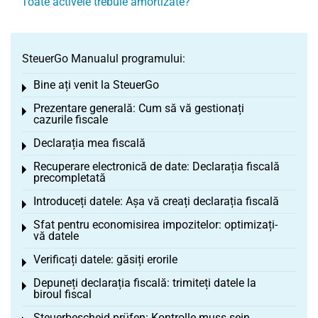
Toate activele trebuie amortizate?
SteuerGo Manualul programului:
Bine ați venit la SteuerGo
Toggle menu
Prezentare generală: Cum să vă gestionați
Toggle menu
cazurile fiscale
Declarația mea fiscală
Toggle menu
Recuperare electronică de date: Declarația fiscală
Toggle menu
precompletată
Introduceți datele: Așa vă creați declarația fiscală
Toggle menu
Sfat pentru economisirea impozitelor: optimizați-
Toggle menu
vă datele
Verificați datele: găsiți erorile
Toggle menu
Depuneți declarația fiscală: trimiteți datele la
Toggle menu
biroul fiscal
Steuerbescheid prüfen: Kontrolle muss sein