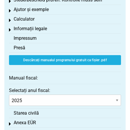
Toggle menu
Ajutor și exemple
Toggle menu
Calculator
Toggle menu
Informații legale
Toggle menu
Impressum
Presă
Descărcați manualul programului gratuit ca fișier .pdf
Manual fiscal:
Selectați anul fiscal:
Starea civilă
Anexa EÜR
Toggle menu