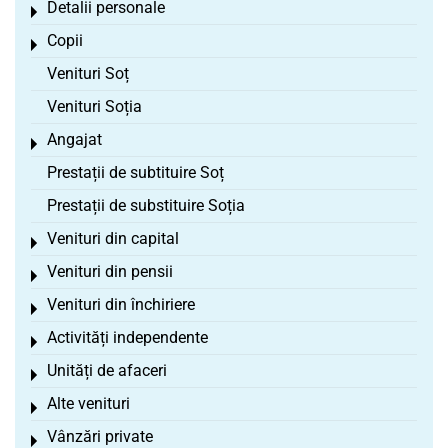
Detalii personale
Toggle menu
Copii
Toggle menu
Venituri Soț
Venituri Soția
Angajat
Toggle menu
Prestații de subtituire Soț
Prestații de substituire Soția
Venituri din capital
Toggle menu
Venituri din pensii
Toggle menu
Venituri din închiriere
Toggle menu
Activități independente
Toggle menu
Unități de afaceri
Toggle menu
Alte venituri
Toggle menu
Vânzări private
Toggle menu