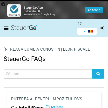
×
SteuerGo App
Ansehen
forium GmbH
kostenlos - In Google Play
22
ÎNTREAGA LUME A CUNOȘTINȚELOR FISCALE
SteuerGo FAQs
PUTEREA AI PENTRU IMPOZITUL DVS:
beta
Cu
IntelliScan