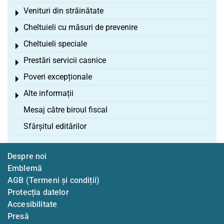
Venituri din străinătate
Toggle menu
Cheltuieli cu măsuri de prevenire
Toggle menu
Cheltuieli speciale
Toggle menu
Prestări servicii casnice
Toggle menu
Poveri excepționale
Toggle menu
Alte informații
Toggle menu
Mesaj către biroul fiscal
Sfârșitul editărilor
Despre noi
Emblemă
AGB (Termeni și condiții)
Protecția datelor
Accesibilitate
Presă