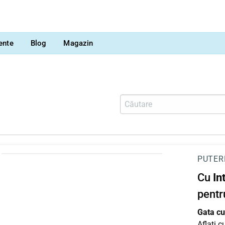
vente
Blog
Magazin
PUTER
Cu
In
pentr
Gata cu 
Aflați 