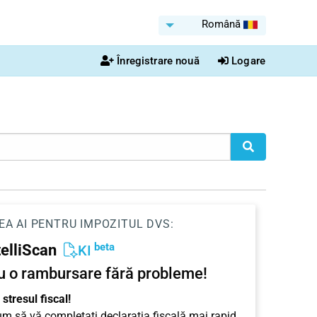
Română
Înregistrare nouă
Logare
EA AI PENTRU IMPOZITUL DVS:
beta
telliScan
KI
u o rambursare fără probleme!
stresul fiscal!
cum să vă completați declarația fiscală mai rapid