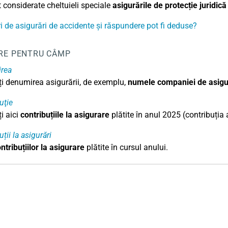
 considerate cheltuieli speciale
asigurările de protecție juridică
ri de asigurări de accidente și răspundere pot fi deduse?
RE PENTRU CÂMP
rea
ți denumirea asigurării, de exemplu,
numele companiei de asigu
uţie
i aici
contribuțiile la asigurare
plătite în anul 2025 (contribuția
ții la asigurări
ntribuțiilor
la
asigurare
plătite în cursul anului.