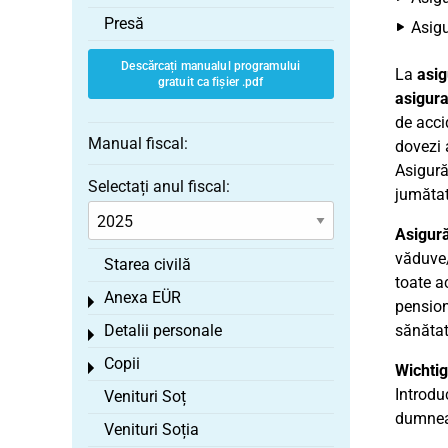
Presă
Asigu
Descărcați manualul programului
La
asig
gratuit ca fișier .pdf
asigura
de acci
Manual fiscal:
dovezi 
Asigurăr
Selectați anul fiscal:
jumătat
Asigură
văduve/
Starea civilă
toate a
Anexa EÜR
Toggle menu
pension
Detalii personale
sănătate
Toggle menu
Copii
Toggle menu
Wichtig
Introdu
Venituri Soț
dumneav
Venituri Soția