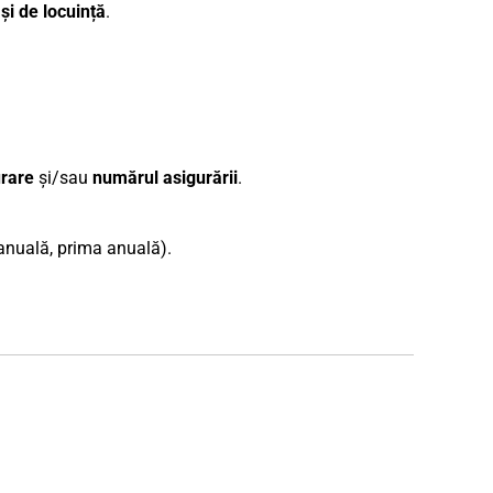
 și de locuință
.
rare
și/sau
numărul asigurării
.
 anuală, prima anuală).