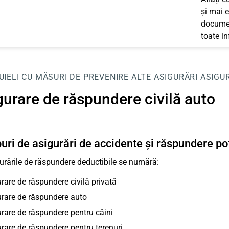
și mai e
documen
toate i
UIELI CU MĂSURI DE PREVENIRE
ALTE ASIGURĂRI
ASIGU
gurare de răspundere civilă auto
puri de asigurări de accidente și răspundere po
urările de răspundere deductibile se numără:
rare de răspundere civilă privată
rare de răspundere auto
rare de răspundere pentru câini
rare de răspundere pentru terenuri