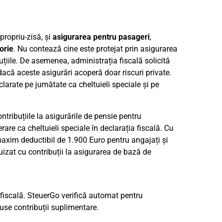
ropriu-zisă, și
asigurarea pentru pasageri
,
orie
. Nu contează cine este protejat prin asigurarea
buțiile. De asemenea, administrația fiscală solicită
 dacă aceste asigurări acoperă doar riscuri private.
eclarate pe jumătate ca cheltuieli speciale și pe
ontribuțiile la asigurările de pensie pentru
are ca cheltuieli speciale în declarația fiscală. Cu
axim deductibil de 1.900 Euro pentru angajați și
uizat cu contribuții la asigurarea de bază de
 fiscală. SteuerGo verifică automat pentru
se contribuții suplimentare.