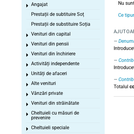
Nu sunt
Angajat
Toggle menu
Prestații de subtituire Soț
Ce tipu
Prestații de substituire Soția
AJUTOA
Venituri din capital
Toggle menu
Denumi
Venituri din pensii
Toggle menu
Introduce
Venituri din închiriere
Toggle menu
Contrib
Activități independente
Toggle menu
Introduceț
Unități de afaceri
Toggle menu
Contribu
Alte venituri
Toggle menu
Totalul
co
Vânzări private
Toggle menu
Venituri din străinătate
Toggle menu
Cheltuieli cu măsuri de
Toggle menu
prevenire
Cheltuieli speciale
Toggle menu