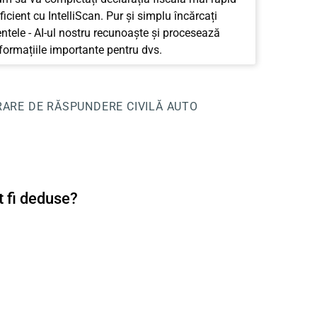
ficient cu IntelliScan. Pur și simplu încărcați
tele - AI-ul nostru recunoaște și procesează
nformațiile importante pentru dvs.
RARE DE RĂSPUNDERE CIVILĂ AUTO
t fi deduse?