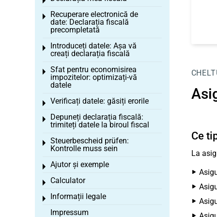
Toggle menu
Recuperare electronică de
Toggle menu
date: Declarația fiscală
precompletată
Introduceți datele: Așa vă
Toggle menu
creați declarația fiscală
Sfat pentru economisirea
Toggle menu
CHELT
impozitelor: optimizați-vă
datele
Asi
Verificați datele: găsiți erorile
Toggle menu
Depuneți declarația fiscală:
Toggle menu
trimiteți datele la biroul fiscal
Ce ti
Steuerbescheid prüfen:
Toggle menu
Kontrolle muss sein
La asig
Ajutor și exemple
Toggle menu
Asigu
Calculator
Toggle menu
Asigu
Informații legale
Toggle menu
Asigu
Impressum
Asigu