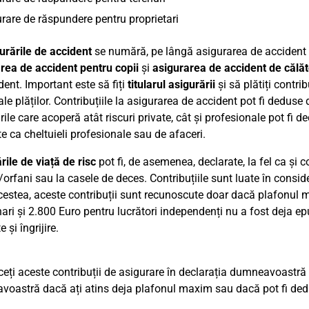
rare de răspundere pentru proprietari
urările de accident
se numără, pe lângă asigurarea de accident p
rea de accident pentru copii
și
asigurarea de accident de călăt
dent. Important este să fiți
titularul asigurării
și să plătiți contri
ale plăților. Contribuțiile la asigurarea de accident pot fi deduse
ile care acoperă atât riscuri private, cât și profesionale pot fi d
e ca cheltuieli profesionale sau de afaceri.
rile de viață de risc
pot fi, de asemenea, declarate, la fel ca și c
orfani sau la casele de deces. Contribuțiile sunt luate în consider
cestea, aceste contribuții sunt recunoscute doar dacă plafonul m
ari și 2.800 Euro pentru lucrători independenți nu a fost deja ep
 și îngrijire.
ceți aceste contribuții de asigurare în declarația dumneavoastră
oastră dacă ați atins deja plafonul maxim sau dacă pot fi dedu