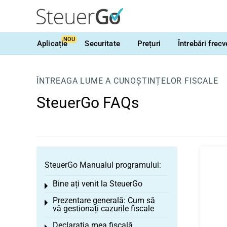
NOU
Aplicație
Securitate
Prețuri
Întrebări frec
ÎNTREAGA LUME A CUNOȘTINȚELOR FISCALE
SteuerGo FAQs
SteuerGo Manualul programului:
Bine ați venit la SteuerGo
Toggle menu
Prezentare generală: Cum să
Toggle menu
vă gestionați cazurile fiscale
Declarația mea fiscală