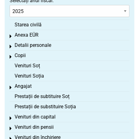
Selectați anul fiscal:
Starea civilă
Anexa EÜR
Toggle menu
Detalii personale
Toggle menu
Copii
Toggle menu
Venituri Soț
Venituri Soția
Angajat
Toggle menu
Prestații de subtituire Soț
Prestații de substituire Soția
Venituri din capital
Toggle menu
Venituri din pensii
Toggle menu
Venituri din închiriere