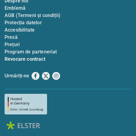
Despre noi
Emblemă
AGB (Termeni și condiții)
Protecția datelor
Accesibilitate
Presă
Prețuri
Program de parteneriat
Revocare contract
Urmăriți-ne
Facebook
X
Instagram