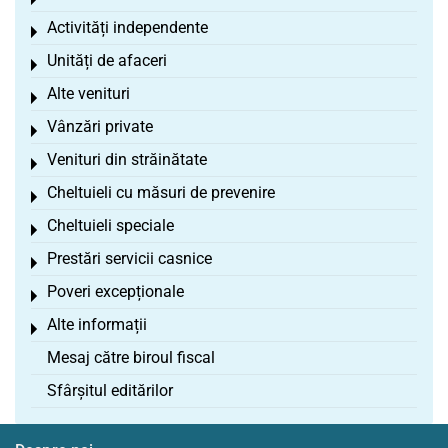
Toggle menu
Activități independente
Toggle menu
Unități de afaceri
Toggle menu
Alte venituri
Toggle menu
Vânzări private
Toggle menu
Venituri din străinătate
Toggle menu
Cheltuieli cu măsuri de prevenire
Toggle menu
Cheltuieli speciale
Toggle menu
Prestări servicii casnice
Toggle menu
Poveri excepționale
Toggle menu
Alte informații
Toggle menu
Mesaj către biroul fiscal
Sfârșitul editărilor