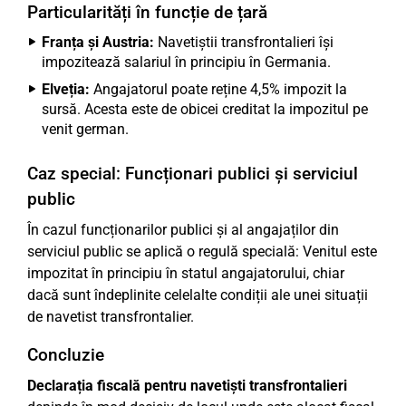
Particularități în funcție de țară
Franța și Austria:
Navetiștii transfrontalieri își
impozitează salariul în principiu în Germania.
Elveția:
Angajatorul poate reține 4,5% impozit la
sursă. Acesta este de obicei creditat la impozitul pe
venit german.
Caz special: Funcționari publici și serviciul
public
În cazul funcționarilor publici și al angajaților din
serviciul public se aplică o regulă specială: Venitul este
impozitat în principiu în statul angajatorului, chiar
dacă sunt îndeplinite celelalte condiții ale unei situații
de navetist transfrontalier.
Concluzie
Declarația fiscală pentru navetiști transfrontalieri