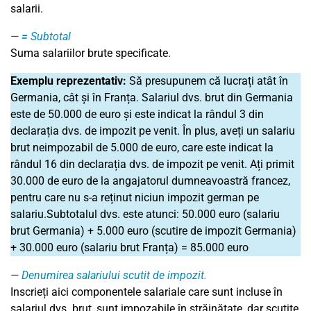
salarii.
=
Subtotal
Suma salariilor brute specificate.
Exemplu reprezentativ:
Să presupunem că lucrați atât în
Germania, cât și în Franța. Salariul dvs. brut din Germania
este de 50.000 de euro și este indicat la rândul 3 din
declarația dvs. de impozit pe venit. În plus, aveți un salariu
brut neimpozabil de 5.000 de euro, care este indicat la
rândul 16 din declarația dvs. de impozit pe venit. Ați primit
30.000 de euro de la angajatorul dumneavoastră francez,
pentru care nu s-a reținut niciun impozit german pe
salariu.Subtotalul dvs. este atunci: 50.000 euro (salariu
brut Germania) + 5.000 euro (scutire de impozit Germania)
+ 30.000 euro (salariu brut Franța) = 85.000 euro
Denumirea salariului scutit de impozit.
Inscrieți aici componentele salariale care sunt incluse în
salariul dvs. brut, sunt impozabile în străinătate, dar scutite