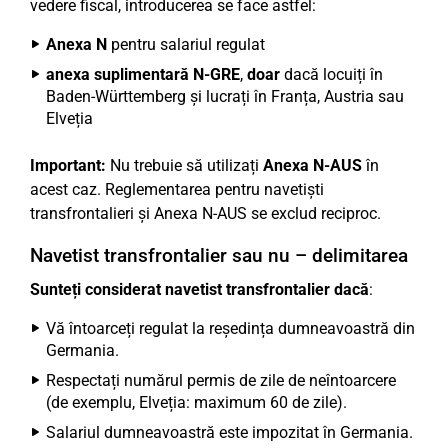
vedere fiscal, introducerea se face astfel:
Anexa N
pentru salariul regulat
anexa suplimentară N-GRE
,
doar
dacă locuiți în
Baden-Württemberg și lucrați în Franța, Austria sau
Elveția
Important:
Nu trebuie să utilizați
Anexa N-AUS
în
acest caz. Reglementarea pentru navetiști
transfrontalieri și Anexa N-AUS se exclud reciproc.
Navetist transfrontalier sau nu – delimitarea
Sunteți considerat navetist transfrontalier dacă
:
Vă întoarceți regulat la reședința dumneavoastră din
Germania.
Respectați numărul permis de zile de neîntoarcere
(de exemplu, Elveția: maximum 60 de zile).
Salariul dumneavoastră este impozitat în Germania.