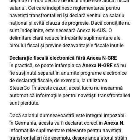
depinde în mod decisiv de locul unde este alocat fiscal
salariul. Cei care îndeplinesc reglementarea pentru
navetiști transfrontalieri își declară venitul ca salariu
național și evită clauza de progresie. Dacă condițiile nu
sunt îndeplinite, este necesară Anexa N-AUS. O
delimitare clară reduce întrebările suplimentare ale
biroului fiscal și previne dezavantajele fiscale inutile.
Declarație fiscală electronică fără Anexa N-GRE
În practică, se poate întâmpla ca
Anexa N-GRE
să nu
fie susținută separat în anumite programe electronice
de declarații fiscale, de exemplu, la utilizarea
SteuerGo În aceste cazuri, acest lucru nu înseamnă
automat că informațiile pentru navetiști transfrontalieri
sunt pierdute.
Dacă salariul dumneavoastră este integral impozabil
în Germania, acesta va fi declarat corect în
Anexa N
.
Informațiile suplimentare relevante pentru navetiști
transfrontalieri (de exemplu, despre angajatorul străin