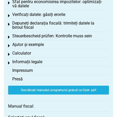
Sfat pentru economisirea impozitelor: optimizați-
Toggle menu
vă datele
Verificați datele: găsiți erorile
Toggle menu
Depuneți declarația fiscală: trimiteți datele la
Toggle menu
biroul fiscal
Steuerbescheid prüfen: Kontrolle muss sein
Toggle menu
Ajutor și exemple
Toggle menu
Calculator
Toggle menu
Informații legale
Toggle menu
Impressum
Presă
Descărcați manualul programului gratuit ca fișier .pdf
Manual fiscal: