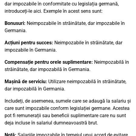
dar impozabile în conformitate cu legislația germană,
introduceți-le aici. Exemple în acest sens sunt:
Bonusuri:
Neimpozabile în străinătate, dar impozabile în
Germania.
Acțiuni pentru succes:
Neimpozabile în străinătate, dar
impozabile în Germania.
Compensație pentru orele suplimentare:
Neimpozabilă în
străinătate, dar impozabilă în Germania.
Mașină de serviciu:
Utilizare neimpozabilă în străinătate,
dar impozabilă în Germania.
Includeți, de asemenea, sumele care se adaugă la salariu și
care sunt impozabile conform legislației germane. Acestea
pot fi remunerații sau beneficii suplimentare care nu sunt
deja incluse în salariul dumneavoastră brut.
Notă:
Salariile impozabile în temeiul unui acord de evitare