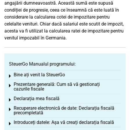
angajării dumneavoastră. Această sumă este supusă
condiției de progresie, ceea ce înseamnă că este luată în
considerare la calcularea cotei de impozitare pentru
celelalte venituri. Chiar dacă salariul este scutit de impozit,
acesta va fi utilizat la calcularea ratei de impozitare pentru
venitul impozabil în Germania.
SteuerGo Manualul programului:
Bine ați venit la SteuerGo
Toggle menu
Prezentare generală: Cum să vă gestionați
Toggle menu
cazurile fiscale
Declarația mea fiscală
Toggle menu
Recuperare electronică de date: Declarația fiscală
Toggle menu
precompletată
Introduceți datele: Așa vă creați declarația fiscală
Toggle menu