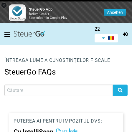
×
SteuerGo App
Ansehen
forium GmbH
kostenlos - In Google Play
22
ÎNTREAGA LUME A CUNOȘTINȚELOR FISCALE
SteuerGo FAQs
PUTEREA AI PENTRU IMPOZITUL DVS:
beta
Cu
IntelliScan