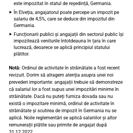
este impozitat în statul de reședință, Germania.
În Elveția, angajatorul poate percepe un impozit pe
salariu de 4,5%, care se deduce din impozitul din
Germania.
Funcționarii publici și angajații din sectorul public își
impozitează veniturile întotdeauna în țara în care
lucrează, deoarece se aplică principiul statului
plătitor.
Notă:
Ordinul de activitate în străinătate a fost recent
revizuit. Dorim să atragem atenția asupra unei noi
prevederi importante: angajații trebuie să demonstreze
că salariul lor a fost supus unei impozitări minime în
străinătate. Dacă nu puteți furniza dovada sau nu
există o impozitare minimă, ordinul de activitate în
străinătate și scutirea de impozit în Germania nu se
aplică. Noile reglementări se aplică salariilor și altor
remunerații plătite sau primite de angajat după
31.12.2022.