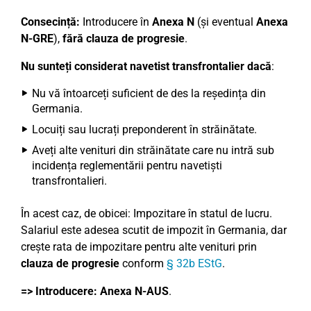
Consecință:
Introducere în
Anexa N
(și eventual
Anexa
N-GRE
),
fără clauza de progresie
.
Nu sunteți considerat navetist transfrontalier dacă
:
Nu vă întoarceți suficient de des la reședința din
Germania.
Locuiți sau lucrați preponderent în străinătate.
Aveți alte venituri din străinătate care nu intră sub
incidența reglementării pentru navetiști
transfrontalieri.
În acest caz, de obicei: Impozitare în statul de lucru.
Salariul este adesea scutit de impozit în Germania, dar
crește rata de impozitare pentru alte venituri prin
clauza de progresie
conform
§ 32b EStG
.
=> Introducere:
Anexa N-AUS
.