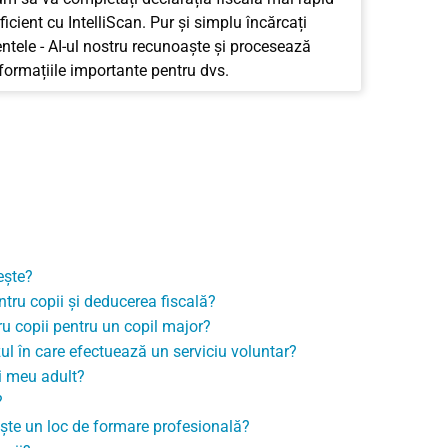
ficient cu IntelliScan. Pur și simplu încărcați
tele - AI-ul nostru recunoaște și procesează
nformațiile importante pentru dvs.
ește?
ntru copii și deducerea fiscală?
ru copii pentru un copil major?
azul în care efectuează un serviciu voluntar?
i meu adult?
?
ește un loc de formare profesională?