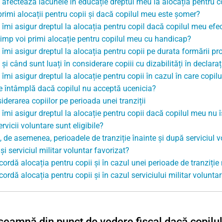
afectează lacunele în educație dreptul meu la alocația pentru c
primi alocații pentru copii și dacă copilul meu este șomer?
îmi asigur dreptul la alocația pentru copil dacă copilul meu efe
timp voi primi alocație pentru copilul meu cu handicap?
îmi asigur dreptul la alocația pentru copii pe durata formării pr
i când sunt luați în considerare copiii cu dizabilități în declaraț
îmi asigur dreptul la alocație pentru copii în cazul în care copil
e întâmplă dacă copilul nu acceptă ucenicia?
iderarea copiilor pe perioada unei tranziții
îmi asigur dreptul la alocație pentru copii dacă copilul meu nu 
rvicii voluntare sunt eligibile?
, de asemenea, perioadele de tranziție înainte și după serviciul vo
și serviciul militar voluntar favorizat?
cordă alocația pentru copii și în cazul unei perioade de tranziție
ordă alocația pentru copii și în cazul serviciului militar voluntar
seamnă din punct de vedere fiscal dacă copilu