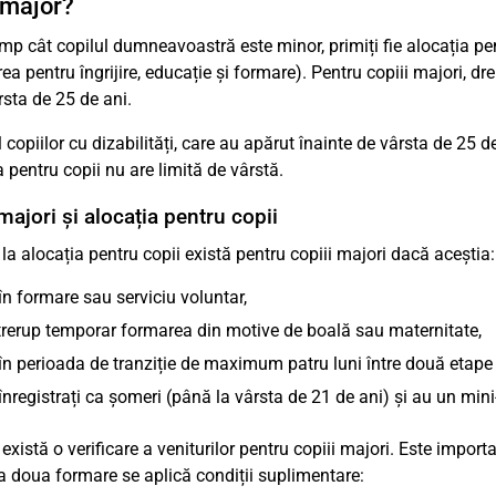
 major?
mp cât copilul dumneavoastră este minor, primiți fie alocația pentr
rea pentru îngrijire, educație și formare). Pentru copiii majori, d
rsta de 25 de ani.
 copiilor cu dizabilități, care au apărut înainte de vârsta de 25 de 
a pentru copii nu are limită de vârstă.
majori și alocația pentru copii
 la alocația pentru copii există pentru copiii majori dacă aceștia:
în formare sau serviciu voluntar,
ntrerup temporar formarea din motive de boală sau maternitate,
în perioada de tranziție de maximum patru luni între două etape
înregistrați ca șomeri (până la vârsta de 21 de ani) și au un mini
există o verificare a veniturilor pentru copiii majori. Este impo
a doua formare se aplică condiții suplimentare: