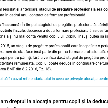
 legislației anterioare,
stagiul de pregătire profesională era c
ra în cadrul unui contract de formare profesională.
a înseamnă:
În timpul stagiului de pregătire profesională, părinț
cutirile fiscale
, deoarece a doua formare profesională se desfăș
onală și nu mai conta venitul copilului. Copilul însuși putea să î
2015, un stagiu de pregătire profesională care începe într-o per
examen de stat face încă parte din prima formare profesională.
copii pentru părinți, fără a verifica dacă stagiul de pregătire pr
ctivitate remunerată. Copilul poate deduce în continuare cheltuiel
area BMF din 8.2.2016, Tz. 18).
plică în cazul referendariatului în ceea ce privește alocația pentr
am dreptul la alocația pentru copii și la deduc