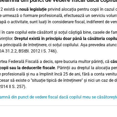
2 există o
nouă legislație
privind alocația pentru copii în cazul 
re urmează o formare profesională, efectuează un serviciu volunta
pă o activitate, sunt luați în considerare fiscal, indiferent de venit
 în care copilul este căsătorit și soțul câștigă bine, casele de fam
rinților.
Dreptul există în principiu doar
până la căsătoria copilu
ia principală de întreținere, ci soțul copilului. Așa prevedea atun
DA 31.2.2, BStBl. 2012 I S. 746).
tea Federală Fiscală a decis, spre bucuria multor părinți, că
căs
copii sau la deducerile fiscale
. Părinții au dreptul la alocația pe
 profesională și nu a împlinit încă 25 de ani, fără a conta venit
esar să existe o "situație tipică de întreținere" și nici un caz de 
2014 II S. 257).
amnă din punct de vedere fiscal dacă copilul meu se căsătoreșt