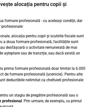
vește alocația pentru copii și
 formare profesională - cu aceleași condiții, dar
r profesionale:
nale, alocația pentru copii și scutirile fiscale sunt
ru a doua formare profesională, facilitățile sunt
sau desfășoară o activitate remunerată de mai
de așteptare sau de tranziție, sau dacă există un
ru prima formare profesională doar limitat la 6.000
act de formare profesională (ucenicie). Pentru alte
nt deductibile nelimitat ca cheltuieli profesionale
entru un stagiu de pregătire profesională sau o
te profesional
. Prin urmare, de exemplu, cu primul
nalizată.