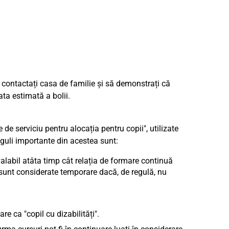
 contactați casa de familie și să demonstrați că
ta estimată a bolii.
 de serviciu pentru alocația pentru copii", utilizate
Reguli importante din acestea sunt:
valabil atâta timp cât relația de formare continuă
 sunt considerate temporare dacă, de regulă, nu
re ca "copil cu dizabilități".