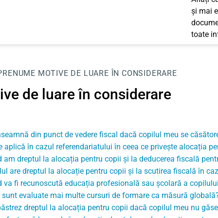
și mai e
documen
toate i
PRENUME
MOTIVE DE LUARE ÎN CONSIDERARE
ive de luare în considerare
nseamnă din punct de vedere fiscal dacă copilul meu se căsător
e aplică în cazul referendariatului în ceea ce privește alocația pe
 am dreptul la alocația pentru copii și la deducerea fiscală pent
ul are dreptul la alocație pentru copii și la scutirea fiscală în c
 va fi recunoscută educația profesională sau școlară a copilulu
sunt evaluate mai multe cursuri de formare ca măsură globală
păstrez dreptul la alocația pentru copii dacă copilul meu nu găs