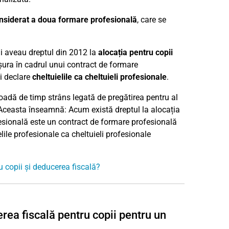
onsiderat a doua formare profesională
, care se
ii aveau dreptul din 2012 la
alocația pentru copii
ura în cadrul unui contract de formare
și declare
cheltuielile ca cheltuieli profesionale
.
ioadă de timp strâns legată de pregătirea pentru al
 Aceasta înseamnă: Acum există dreptul la alocația
ofesională este un contract de formare profesională
ile profesionale ca cheltuieli profesionale
u copii și deducerea fiscală?
erea fiscală pentru copii pentru un