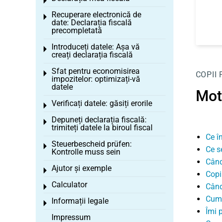
Toggle menu
Recuperare electronică de
Toggle menu
date: Declarația fiscală
precompletată
Introduceți datele: Așa vă
Toggle menu
creați declarația fiscală
Sfat pentru economisirea
Toggle menu
COPII
impozitelor: optimizați-vă
datele
Mot
Verificați datele: găsiți erorile
Toggle menu
Depuneți declarația fiscală:
Toggle menu
trimiteți datele la biroul fiscal
Ce î
Steuerbescheid prüfen:
Toggle menu
Ce s
Kontrolle muss sein
Când
Ajutor și exemple
Toggle menu
Copil
Calculator
Când
Toggle menu
Cum 
Informații legale
Toggle menu
Îmi 
Impressum