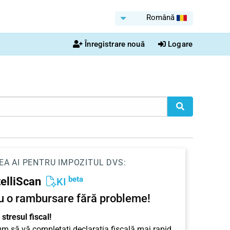
Română
Înregistrare nouă
Logare
EA AI PENTRU IMPOZITUL DVS:
beta
telliScan
KI
u o rambursare fără probleme!
stresul fiscal!
cum să vă completați declarația fiscală mai rapid