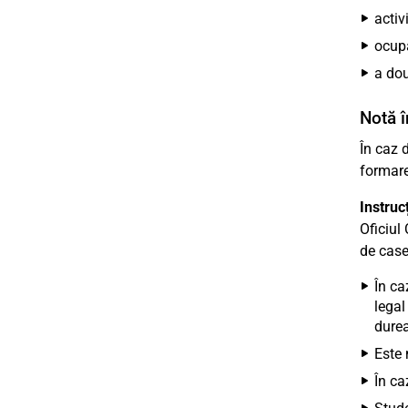
acti
ocupa
a dou
Notă î
În caz 
formare
Instruc
Oficiul 
de case
În ca
legal
durea
Este 
În ca