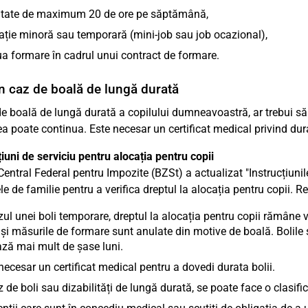
vitate de maximum 20 de ore pe săptămână,
ție minoră sau temporară (mini-job sau job ocazional),
a formare în cadrul unui contract de formare.
n caz de boală de lungă durată
de boală de lungă durată a copilului dumneavoastră, ar trebui să
a poate continua. Este necesar un certificat medical privind dura
țiuni de serviciu pentru alocația pentru copii
Central Federal pentru Impozite (BZSt) a actualizat "Instrucțiunile
le de familie pentru a verifica dreptul la alocația pentru copii. 
zul unei boli temporare, dreptul la alocația pentru copii rămâne 
 și măsurile de formare sunt anulate din motive de boală. Bolile
ză mai mult de șase luni.
necesar un certificat medical pentru a dovedi durata bolii.
z de boli sau dizabilități de lungă durată, se poate face o clasifica