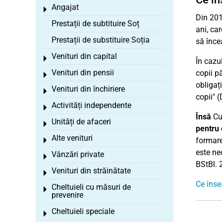
Angajat
Toggle menu
Din 201
Prestații de subtituire Soț
ani, ca
Prestații de substituire Soția
să încea
Venituri din capital
Toggle menu
În cazul
Venituri din pensii
copii pă
Toggle menu
obligaț
Venituri din închiriere
Toggle menu
copii" (
Activități independente
Toggle menu
Însă
Cur
Unități de afaceri
Toggle menu
pentru 
Alte venituri
formare
Toggle menu
este nec
Vânzări private
Toggle menu
BStBl. 
Venituri din străinătate
Toggle menu
Ce înse
Cheltuieli cu măsuri de
Toggle menu
prevenire
Cheltuieli speciale
Toggle menu