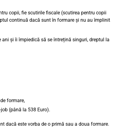
u copii, fie scutirile fiscale (scutirea pentru copii
reptul continuă dacă sunt în formare și nu au împlinit
ani și îi împiedică să se întrețină singuri, dreptul la
 de formare,
-job (până la 538 Euro).
rtant dacă este vorba de o primă sau a doua formare.