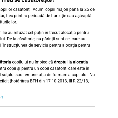
copiilor căsătoriți. Acum, copiii majori până la 25 de
r, trec printr-o perioadă de tranziție sau așteaptă
urile lor.
ilie au refuzat cel puțin în trecut alocația pentru
lui
. De la căsătorie, nu părinții sunt cei care au
ci "Instrucțiunea de serviciu pentru alocația pentru
ătoria
copilului nu împiedică
dreptul la alocația
ntru copii și pentru un copil căsătorit, care este în
ul soțului sau remunerația de formare a copilului. Nu
deficit (hotărârea BFH din 17.10.2013, III R 22/13,
e?