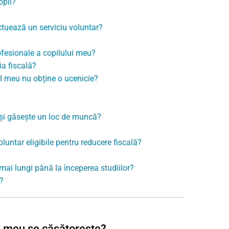
opii?
ctuează un serviciu voluntar?
ofesionale a copilului meu?
ia fiscală?
ul meu nu obține o ucenicie?
își găsește un loc de muncă?
luntar eligibile pentru reducere fiscală?
 mai lungi până la începerea studiilor?
?
l meu se căsătorește?