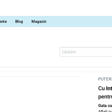
vente
Blog
Magazin
PUTER
Cu
In
pentr
Gata cu 
Aflați 