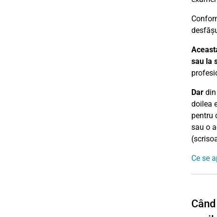
Conform
desfășu
Aceast
sau la s
profesi
Dar
din 
doilea 
pentru 
sau o a
(scriso
Ce se a
Când 