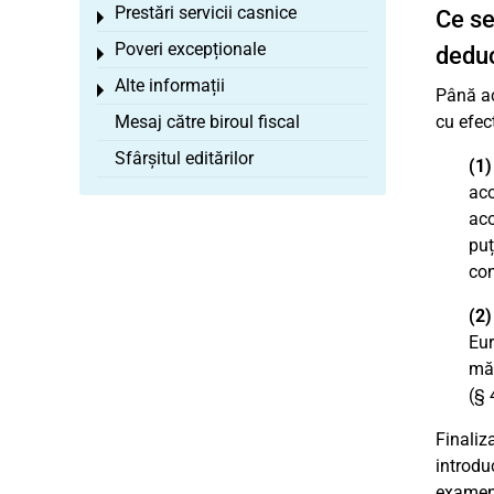
Prestări servicii casnice
Ce se
Toggle menu
Poveri excepționale
deduc
Toggle menu
Alte informații
Toggle menu
Până ac
Mesaj către biroul fiscal
cu efect
Sfârșitul editărilor
(1)
aco
aco
puț
con
(2)
Eur
măs
(§ 
Finaliz
introdu
examen 