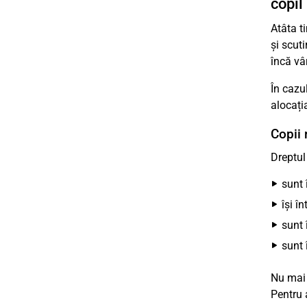
copil
Atâta ti
și scuti
încă vâ
În cazul
alocați
Copii 
Dreptul
sunt 
își î
sunt 
sunt 
Nu mai 
Pentru 