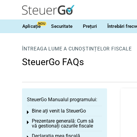
NOU
Aplicație
Securitate
Prețuri
Întrebări frec
ÎNTREAGA LUME A CUNOȘTINȚELOR FISCALE
SteuerGo FAQs
SteuerGo Manualul programului:
Bine ați venit la SteuerGo
Toggle menu
Prezentare generală: Cum să
Toggle menu
vă gestionați cazurile fiscale
Declarația mea fiscală