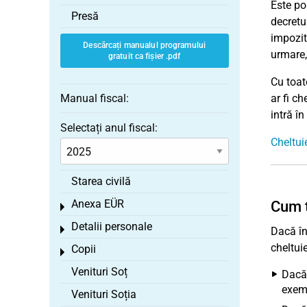
Este po
Presă
decretul
impozit
Descărcați manualul programului
urmare,
gratuit ca fișier .pdf
Cu toat
Manual fiscal:
ar fi ch
intră î
Selectați anul fiscal:
Cheltui
Starea civilă
Anexa EÜR
Cum t
Toggle menu
Detalii personale
Toggle menu
Dacă în 
cheltuie
Copii
Toggle menu
Venituri Soț
Dacă 
exemp
Venituri Soția