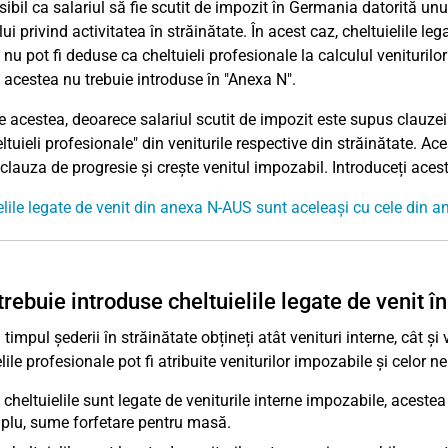
sibil ca salariul să fie scutit de impozit în Germania datorită un
ui privind activitatea în străinătate. În acest caz, cheltuielile le
 nu pot fi deduse ca cheltuieli profesionale la calculul venituri
 acestea nu trebuie introduse în "Anexa N".
e acestea, deoarece salariul scutit de impozit este supus clauzei 
eltuieli profesionale" din veniturile respective din străinătate. A
n clauza de progresie și crește venitul impozabil. Introduceți aces
elile legate de venit din anexa N-AUS sunt aceleași cu cele din 
rebuie introduse cheltuielile legate de venit 
timpul șederii în străinătate obțineți atât venituri interne, cât și 
lile profesionale pot fi atribuite veniturilor impozabile și celor n
cheltuielile sunt legate de veniturile interne impozabile, acestea 
lu, sume forfetare pentru masă.