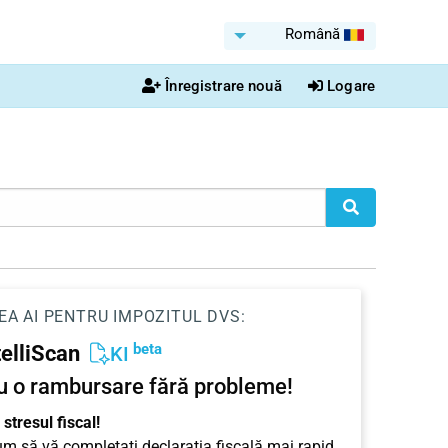
Română
Înregistrare nouă
Logare
EA AI PENTRU IMPOZITUL DVS:
beta
telliScan
KI
u o rambursare fără probleme!
stresul fiscal!
cum să vă completați declarația fiscală mai rapid