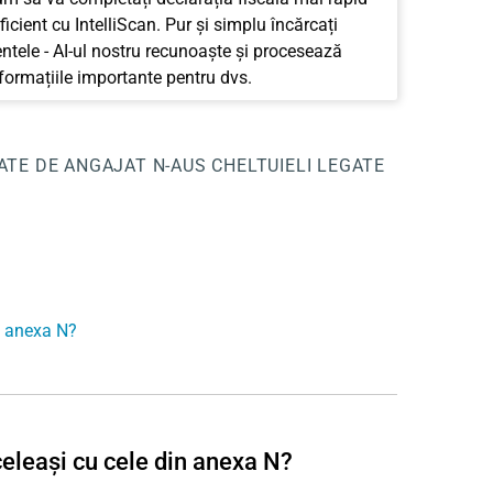
ficient cu IntelliScan. Pur și simplu încărcați
tele - AI-ul nostru recunoaște și procesează
nformațiile importante pentru dvs.
TATE DE ANGAJAT
N-AUS
CHELTUIELI LEGATE
n anexa N?
celeași cu cele din anexa N?