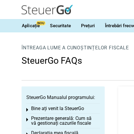
NOU
Aplicație
Securitate
Prețuri
Întrebări frec
ÎNTREAGA LUME A CUNOȘTINȚELOR FISCALE
SteuerGo FAQs
SteuerGo Manualul programului:
Bine ați venit la SteuerGo
Toggle menu
Prezentare generală: Cum să
Toggle menu
vă gestionați cazurile fiscale
Declarația mea fiscală