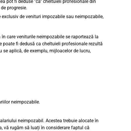
ea pot fi deduse "ca" cheltuieli profesionale din
 de progresie.
e exclusiv de venituri impozabile sau neimpozabile,
ia în care veniturile neimpozabile se raportează la
re poate fi dedusă ca cheltuieli profesionale rezultă
u se aplică, de exemplu, mijloacelor de lucru,
riilor neimpozabile.
t salariului neimpozabil. Acestea trebuie alocate în
a, vă rugăm să luați în considerare faptul că