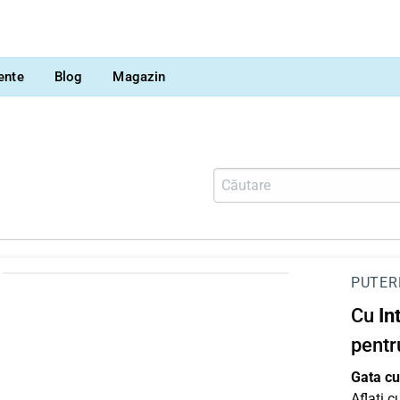
vente
Blog
Magazin
PUTER
Cu
In
pentr
Gata cu 
Aflați 