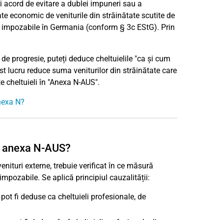
ui acord de evitare a dublei impuneri sau a
gate economic de veniturile din străinătate scutite de
lor impozabile în Germania (conform § 3c EStG). Prin
de progresie, puteți deduce cheltuielile "ca și cum
cest lucru reduce suma veniturilor din străinătate care
te cheltuieli în "Anexa N-AUS".
anexa N?
în anexa N-AUS?
venituri externe, trebuie verificat în ce măsură
eimpozabile. Se aplică principiul cauzalității:
pot fi deduse ca cheltuieli profesionale, de