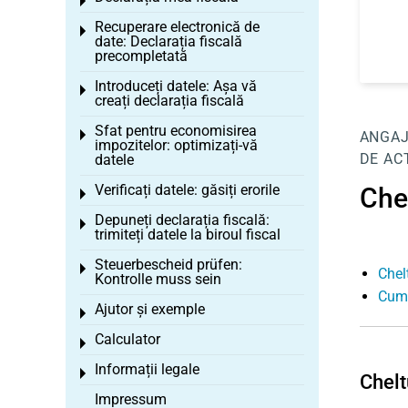
Toggle menu
Recuperare electronică de
Toggle menu
date: Declarația fiscală
precompletată
Introduceți datele: Așa vă
Toggle menu
creați declarația fiscală
Sfat pentru economisirea
Toggle menu
ANGA
impozitelor: optimizați-vă
DE AC
datele
Verificați datele: găsiți erorile
Chel
Toggle menu
Depuneți declarația fiscală:
Toggle menu
trimiteți datele la biroul fiscal
Steuerbescheid prüfen:
Toggle menu
Chel
Kontrolle muss sein
Cum 
Ajutor și exemple
Toggle menu
Calculator
Toggle menu
Informații legale
Toggle menu
Chelt
Impressum