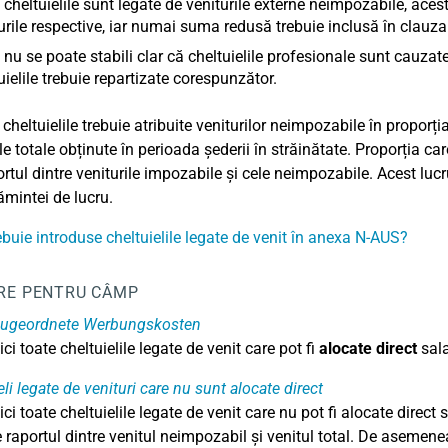
cheltuielile sunt legate de veniturile externe neimpozabile, acest
urile respective, iar numai suma redusă trebuie inclusă în clauza
nu se poate stabili clar că cheltuielile profesionale sunt cauzat
uielile trebuie repartizate corespunzător.
 cheltuielile trebuie atribuite veniturilor neimpozabile în proporț
le totale obținute în perioada șederii în străinătate. Proporția ca
ortul dintre veniturile impozabile și cele neimpozabile. Acest lucr
mintei de lucru.
buie introduse cheltuielile legate de venit în anexa N-AUS?
RE PENTRU CÂMP
 zugeordnete Werbungskosten
aici toate cheltuielile legate de venit care pot fi
alocate direct
sala
eli legate de venituri care nu sunt alocate direct
aici toate cheltuielile legate de venit care nu pot fi alocate direc
 raportul dintre venitul neimpozabil și venitul total. De asemene