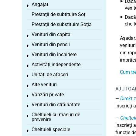
Dacă 
Angajat
Toggle menu
venit
Prestații de subtituire Soț
Dacă 
chelt
Prestații de substituire Soția
Venituri din capital
Toggle menu
Așadar,
Venituri din pensii
venituri
Toggle menu
din rap
Venituri din închiriere
Toggle menu
îmbrăcă
Activități independente
Toggle menu
Cum tre
Unități de afaceri
Toggle menu
Alte venituri
Toggle menu
AJUTOA
Vânzări private
Toggle menu
Direkt
Venituri din străinătate
Inscrieți 
Toggle menu
Cheltuieli cu măsuri de
Toggle menu
Cheltui
prevenire
Inscrieți 
Cheltuieli speciale
Toggle menu
funcție de