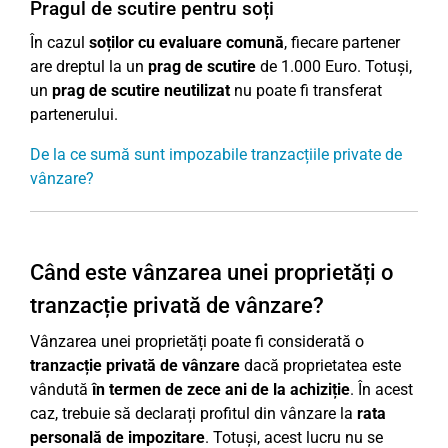
Pragul de scutire pentru soți
În cazul
soților cu evaluare comună
, fiecare partener
are dreptul la un
prag de scutire
de 1.000 Euro. Totuși,
un
prag de scutire neutilizat
nu poate fi transferat
partenerului.
De la ce sumă sunt impozabile tranzacțiile private de
vânzare?
Când este vânzarea unei proprietăți o
tranzacție privată de vânzare?
Vânzarea unei proprietăți poate fi considerată o
tranzacție privată de vânzare
dacă proprietatea este
vândută
în termen de zece ani de la achiziție
. În acest
caz, trebuie să declarați profitul din vânzare la
rata
personală de impozitare
. Totuși, acest lucru nu se