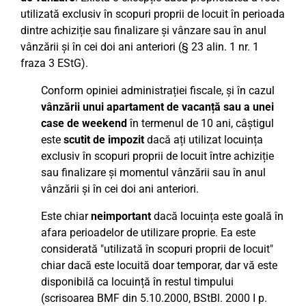
utilizată exclusiv în scopuri proprii de locuit în perioada
dintre achiziție sau finalizare și vânzare sau în anul
vânzării și în cei doi ani anteriori (§ 23 alin. 1 nr. 1
fraza 3 EStG).
Conform opiniei administrației fiscale, și în cazul
vânzării unui apartament de vacanță sau a unei
case de weekend
în termenul de 10 ani, câștigul
este
scutit de impozit
dacă ați utilizat locuința
exclusiv în scopuri proprii de locuit între achiziție
sau finalizare și momentul vânzării sau în anul
vânzării și în cei doi ani anteriori.
Este chiar
neimportant
dacă locuința este goală în
afara perioadelor de utilizare proprie. Ea este
considerată "utilizată în scopuri proprii de locuit"
chiar dacă este locuită doar temporar, dar vă este
disponibilă ca locuință în restul timpului
(scrisoarea BMF din 5.10.2000, BStBl. 2000 I p.