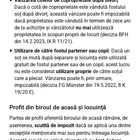
Vânzarea cotelor de coproprietate după divorț
:
Dacă o cotă de coproprietate este vândută fostului
soț după divorț, această vânzare poate fi impozabilă
dacă proprietatea este vândută în termen de zece ani
de la achiziție și vânzătorul
nu mai
utilizează
proprietatea în scopuri proprii de locuit (decizia BFH
din 14.2.2023, IX R 11/21).
Utilizare de către fostul partener sau copii
: Dacă un
soț se mută după separare și locuința este utilizată
gratuit de fostul partener sau de un copil, acest lucru
nu este considerat
utilizare proprie
de către soțul
care a plecat. Vânzarea poate fi, prin urmare,
impozabilă (decizia FG Münster din 19.5.2022, 8 K
19/20 E).
Profit din biroul de acasă și locuință
Partea de profit aferentă biroului de acasă rămâne, de
asemenea,
scutită de impozit
dacă se aplică una dintre
excepțiile menționate mai sus pentru întreaga locuință.