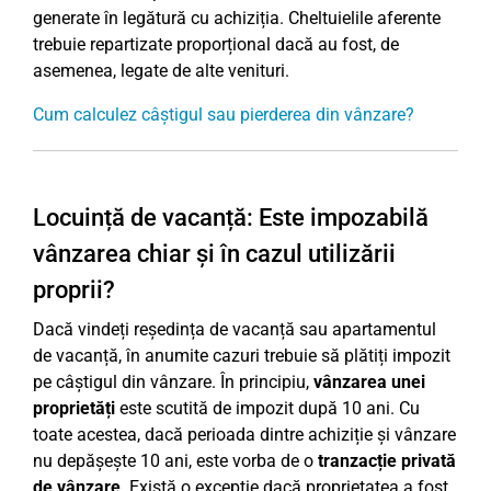
generate în legătură cu achiziția. Cheltuielile aferente
trebuie repartizate proporțional dacă au fost, de
asemenea, legate de alte venituri.
Cum calculez câștigul sau pierderea din vânzare?
Locuință de vacanță: Este impozabilă
vânzarea chiar și în cazul utilizării
proprii?
Dacă vindeți reședința de vacanță sau apartamentul
de vacanță, în anumite cazuri trebuie să plătiți impozit
pe câștigul din vânzare. În principiu,
vânzarea unei
proprietăți
este scutită de impozit după 10 ani. Cu
toate acestea, dacă perioada dintre achiziție și vânzare
nu depășește 10 ani, este vorba de o
tranzacție privată
de vânzare
. Există o excepție dacă proprietatea a fost