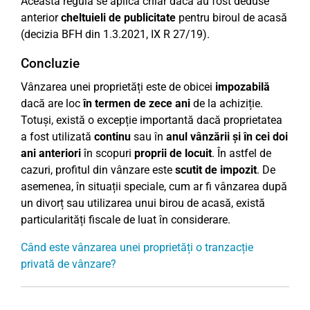
Această regulă se aplică chiar dacă au fost deduse
anterior
cheltuieli de publicitate
pentru biroul de acasă
(decizia BFH din 1.3.2021, IX R 27/19).
Concluzie
Vânzarea unei proprietăți este de obicei
impozabilă
dacă are loc
în termen de zece ani
de la achiziție.
Totuși, există o excepție importantă dacă proprietatea
a fost utilizată
continu
sau în
anul vânzării și în cei doi
ani anteriori
în scopuri
proprii de locuit
. În astfel de
cazuri, profitul din vânzare este
scutit de impozit
. De
asemenea, în situații speciale, cum ar fi vânzarea după
un divorț sau utilizarea unui birou de acasă, există
particularități fiscale de luat în considerare.
Când este vânzarea unei proprietăți o tranzacție
privată de vânzare?