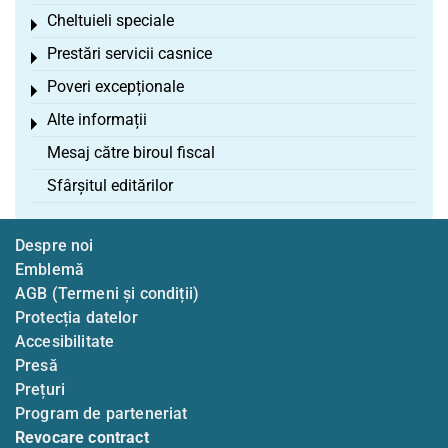
Cheltuieli speciale
Toggle menu
Prestări servicii casnice
Toggle menu
Poveri excepționale
Toggle menu
Alte informații
Toggle menu
Mesaj către biroul fiscal
Sfârșitul editărilor
Despre noi
Emblemă
AGB (Termeni și condiții)
Protecția datelor
Accesibilitate
Presă
Prețuri
Program de parteneriat
Revocare contract