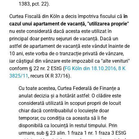
1383, pct. 22).
Curtea Fiscală din Köln a decis împotriva fiscului că
în
cazul unui apartament de vacanță, "utilizarea proprie"
nu este considerată dacă acesta este utilizat în
principal doar pentru sejururi de vacanță. Dacă un
astfel de apartament de vacanță este vândut înainte de
10 ani, este vorba de o tranzacție privată de vânzare,
iar câștigul din vânzare este impozabil ca "alte venituri"
conform § 22 nr. 2 EStG (
FG Köln din 18.10.2016, 8 K
3825/11
, recurs IX R 37/16).
Cu toate acestea, Curtea Federală de Finanțe a
anulat decizia și a hotărât astfel: O clădire este
considerată utilizată în scopuri proprii de locuit
chiar dacă contribuabilul o locuiește doar
temporar, cu condiția ca aceasta să îi fie
disponibilă ca locuință în restul timpului. Prin
urmare, sub § 23 alin. 1 fraza 1 nr. 1 fraza 3 EStG