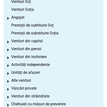
Venituri Soț
Venituri Soția
Angajat
Toggle menu
Prestații de subtituire Soț
Prestații de substituire Soția
Venituri din capital
Toggle menu
Venituri din pensii
Toggle menu
Venituri din închiriere
Toggle menu
Activități independente
Toggle menu
Unități de afaceri
Toggle menu
Alte venituri
Toggle menu
Vânzări private
Toggle menu
Venituri din străinătate
Toggle menu
Cheltuieli cu măsuri de prevenire
Toggle menu