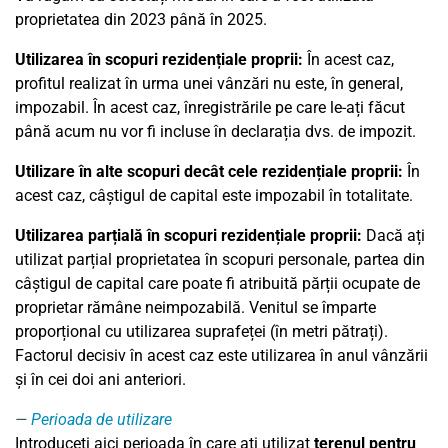
proprietatea din 2023 până în 2025.
Utilizarea în scopuri rezidențiale proprii:
În acest caz,
profitul realizat în urma unei vânzări nu este, în general,
impozabil. În acest caz, înregistrările pe care le-ați făcut
până acum nu vor fi incluse în declarația dvs. de impozit.
Utilizare în alte scopuri decât cele rezidențiale proprii:
În
acest caz, câștigul de capital este impozabil în totalitate.
Utilizarea parțială în scopuri rezidențiale proprii:
Dacă ați
utilizat parțial proprietatea în scopuri personale, partea din
câștigul de capital care poate fi atribuită părții ocupate de
proprietar rămâne neimpozabilă. Venitul se împarte
proporțional cu utilizarea suprafeței (în metri pătrați).
Factorul decisiv în acest caz este utilizarea în anul vânzării
și în cei doi ani anteriori.
Perioada de utilizare
Introduceți aici perioada în care ați utilizat
terenul pentru