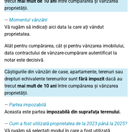
trecut
mai mult de 10 ani
între cumpărarea și vânzarea
proprietății.
Momentul vânzării
Vă rugăm să indicați aici data la care ați vândut
proprietatea.
Atât pentru cumpărarea, cât și pentru vânzarea imobilului,
data contractului de vânzare-cumpărare autentificat la
notar este decisivă.
Câștigurile din vânzări de case, apartamente, terenuri sau
drepturi echivalente terenurilor sunt
fără impozit
dacă au
trecut
mai mult de 10 ani
între cumpărarea și vânzarea
proprietății.
Partea impozabilă
Aceasta este partea
impozabilă din suprafața terenului.
Cum a fost utilizată proprietatea de la 2023 până la 2025?
Vă rugăm să selectați modul în care a fost utilizată