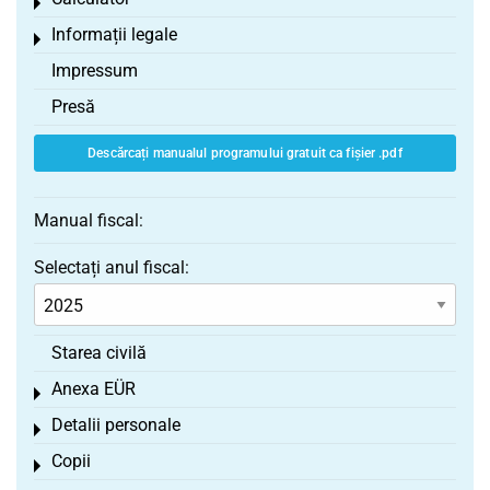
Toggle menu
Informații legale
Toggle menu
Impressum
Presă
Descărcați manualul programului gratuit ca fișier .pdf
Manual fiscal:
Selectați anul fiscal:
Starea civilă
Anexa EÜR
Toggle menu
Detalii personale
Toggle menu
Copii
Toggle menu