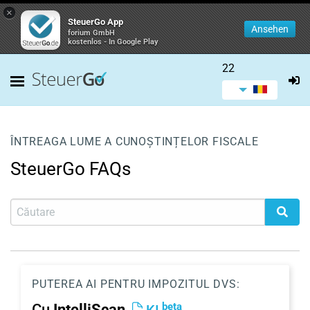
×
SteuerGo App
Ansehen
forium GmbH
kostenlos - In Google Play
22
ÎNTREAGA LUME A CUNOȘTINȚELOR FISCALE
SteuerGo FAQs
PUTEREA AI PENTRU IMPOZITUL DVS:
beta
Cu
IntelliScan