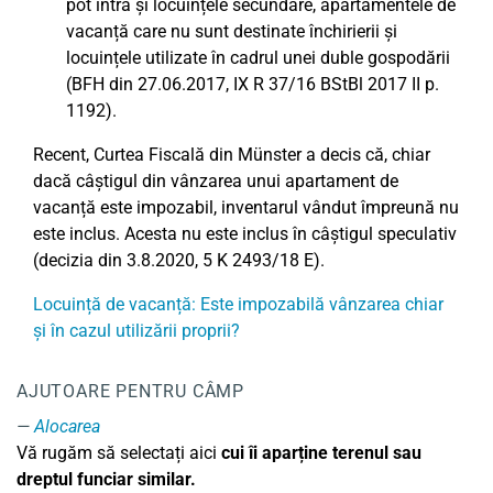
pot intra și locuințele secundare, apartamentele de
vacanță care nu sunt destinate închirierii și
locuințele utilizate în cadrul unei duble gospodării
(BFH din 27.06.2017, IX R 37/16 BStBl 2017 II p.
1192).
Recent, Curtea Fiscală din Münster a decis că, chiar
dacă câștigul din vânzarea unui apartament de
vacanță este impozabil, inventarul vândut împreună nu
este inclus. Acesta nu este inclus în câștigul speculativ
(decizia din 3.8.2020, 5 K 2493/18 E).
Locuință de vacanță: Este impozabilă vânzarea chiar
și în cazul utilizării proprii?
AJUTOARE PENTRU CÂMP
Alocarea
Vă rugăm să selectați aici
cui îi aparține terenul sau
dreptul funciar similar.