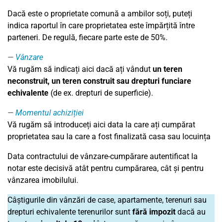
Dacă este o proprietate comună a ambilor soți, puteți
indica raportul în care proprietatea este împărțită între
parteneri. De regulă, fiecare parte este de 50%.
Vânzare
Vă rugăm să indicați aici dacă ați vândut
un teren
neconstruit, un teren construit sau drepturi funciare
echivalente
(de ex. drepturi de superficie).
Momentul achiziției
Vă rugăm să introduceți aici data la care ați cumpărat
proprietatea sau la care a fost finalizată casa sau locuința
Data contractului de vânzare-cumpărare autentificat la
notar este decisivă atât pentru cumpărarea, cât și pentru
vânzarea imobilului.
Câștigurile din vânzări de case, apartamente, terenuri sau
drepturi echivalente terenurilor sunt
fără impozit
dacă au