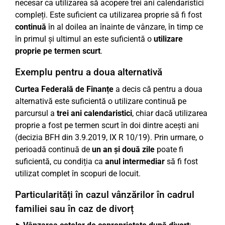
necesar ca utilizarea să acopere trei ani calendaristici
compleți. Este suficient ca utilizarea proprie să fi fost
continuă
în al doilea an înainte de vânzare, în timp ce
în primul și ultimul an este suficientă o
utilizare
proprie pe termen scurt
.
Exemplu pentru a doua alternativă
Curtea Federală de Finanțe
a decis că pentru a doua
alternativă este suficientă o utilizare continuă pe
parcursul a
trei ani calendaristici
, chiar dacă utilizarea
proprie a fost pe termen scurt în doi dintre acești ani
(decizia BFH din 3.9.2019, IX R 10/19). Prin urmare, o
perioadă continuă de
un an și două zile
poate fi
suficientă, cu condiția ca
anul intermediar
să fi fost
utilizat complet în scopuri de locuit.
Particularități în cazul vânzărilor în cadrul
familiei sau în caz de divorț