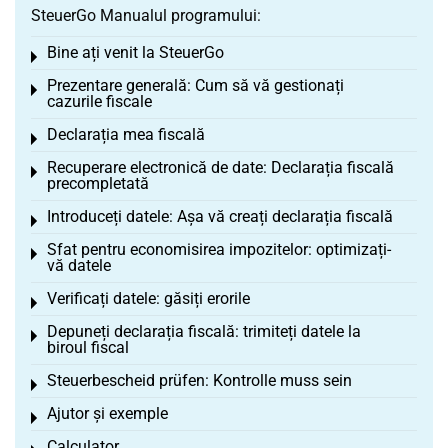
SteuerGo Manualul programului:
Bine ați venit la SteuerGo
Toggle menu
Prezentare generală: Cum să vă gestionați
Toggle menu
cazurile fiscale
Declarația mea fiscală
Toggle menu
Recuperare electronică de date: Declarația fiscală
Toggle menu
precompletată
Introduceți datele: Așa vă creați declarația fiscală
Toggle menu
Sfat pentru economisirea impozitelor: optimizați-
Toggle menu
vă datele
Verificați datele: găsiți erorile
Toggle menu
Depuneți declarația fiscală: trimiteți datele la
Toggle menu
biroul fiscal
Steuerbescheid prüfen: Kontrolle muss sein
Toggle menu
Ajutor și exemple
Toggle menu
Calculator