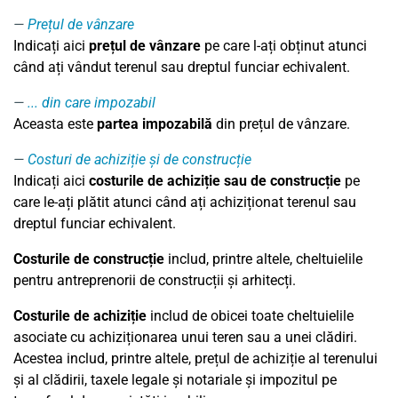
Prețul de vânzare
Indicați aici
prețul de vânzare
pe care l-ați obținut atunci
când ați vândut terenul sau dreptul funciar echivalent.
... din care impozabil
Aceasta este
partea impozabilă
din prețul de vânzare.
Costuri de achiziție și de construcție
Indicați aici
costurile de achiziție sau de construcție
pe
care le-ați plătit atunci când ați achiziționat terenul sau
dreptul funciar echivalent.
Costurile de construcție
includ, printre altele, cheltuielile
pentru antreprenorii de construcții și arhitecți.
Costurile de achiziție
includ de obicei toate cheltuielile
asociate cu achiziționarea unui teren sau a unei clădiri.
Acestea includ, printre altele, prețul de achiziție al terenului
și al clădirii, taxele legale și notariale și impozitul pe