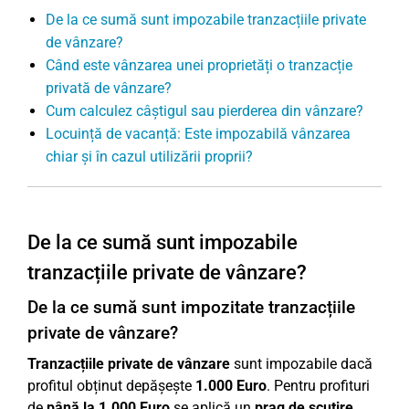
De la ce sumă sunt impozabile tranzacțiile private
de vânzare?
Când este vânzarea unei proprietăți o tranzacție
privată de vânzare?
Cum calculez câștigul sau pierderea din vânzare?
Locuință de vacanță: Este impozabilă vânzarea
chiar și în cazul utilizării proprii?
De la ce sumă sunt impozabile
tranzacțiile private de vânzare?
De la ce sumă sunt impozitate tranzacțiile
private de vânzare?
Tranzacțiile private de vânzare
sunt impozabile dacă
profitul obținut depășește
1.000 Euro
. Pentru profituri
de
până la 1.000 Euro
se aplică un
prag de scutire
,