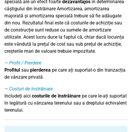
specială are un efect foarte
dezavantajos
în determinarea
câștigului din înstrăinare Amortizarea, amortizarea
majorată și amortizarea specială trebuie să fie adăugate
din nou. Rezultatul final este că costurile de achiziție sau
de construcție sunt reduse cu sumele de amortizare
utilizate. Acest lucru duce la faptul că, chiar dacă locuința
este vândută la prețul de cost sau sub prețul de achiziție,
creșterile mari de valoare trebuie impozitate.
Profit / Pierdere
Profitul
sau
pierderea
pe care ați suportat-o din tranzacția
de vânzare privată.
Costuri de înstrăinare
Includeți aici
costurile de înstrăinare
pe care le-ați suportat
în legătură cu vânzarea terenului sau a dreptului echivalent
terenului.