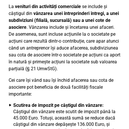
La
venituri din activități comerciale
se include și
câștigul din
vânzarea unei întreprinderi întregi, a unei
subdiviziuni (filială, sucursală) sau a unei cote de
asociere
. Vânzarea include și încetarea unei afaceri.
De asemenea, sunt incluse acțiunile la o societate pe
acțiuni care rezultă dintr-o contribuție, care apar atunci
când un antreprenor își aduce afacerea, subdiviziunea
sau cota de asociere într-o societate pe acțiuni ca aport
în natură și primește acțiuni la societate sub valoarea
parțială (§ 21 UmwStG).
Cei care își vând sau își închid afacerea sau cota de
asociere pot beneficia de două facilități fiscale
importante:
Scutirea de impozit pe câștigul din vânzare:
Câștigul din vânzare este scutit de impozit până la
45.000 Euro. Totuși, această sumă se reduce dacă
câștigul din vânzare depășește 136.000 Euro, și