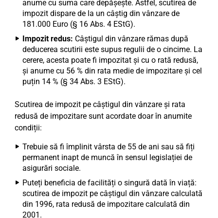
anume cu suma care depășește. Astfel, scutirea de
impozit dispare de la un câștig din vânzare de
181.000 Euro (§ 16 Abs. 4 EStG).
Impozit redus:
Câștigul din vânzare rămas după
deducerea scutirii este supus regulii de o cincime. La
cerere, acesta poate fi impozitat și cu o rată redusă,
și anume cu 56 % din rata medie de impozitare și cel
puțin 14 % (§ 34 Abs. 3 EStG).
Scutirea de impozit pe câștigul din vânzare și rata
redusă de impozitare sunt acordate doar în anumite
condiții:
Trebuie să fi împlinit vârsta de 55 de ani sau să fiți
permanent inapt de muncă în sensul legislației de
asigurări sociale.
Puteți beneficia de facilități o singură dată în viață:
scutirea de impozit pe câștigul din vânzare calculată
din 1996, rata redusă de impozitare calculată din
2001.