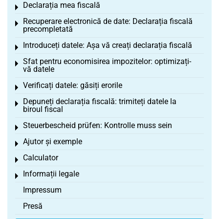
Declarația mea fiscală
Toggle menu
Recuperare electronică de date: Declarația fiscală
Toggle menu
precompletată
Introduceți datele: Așa vă creați declarația fiscală
Toggle menu
Sfat pentru economisirea impozitelor: optimizați-
Toggle menu
vă datele
Verificați datele: găsiți erorile
Toggle menu
Depuneți declarația fiscală: trimiteți datele la
Toggle menu
biroul fiscal
Steuerbescheid prüfen: Kontrolle muss sein
Toggle menu
Ajutor și exemple
Toggle menu
Calculator
Toggle menu
Informații legale
Toggle menu
Impressum
Presă