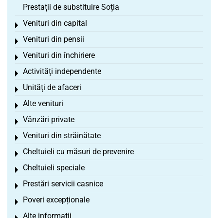
Prestații de substituire Soția
Venituri din capital
Toggle menu
Venituri din pensii
Toggle menu
Venituri din închiriere
Toggle menu
Activități independente
Toggle menu
Unități de afaceri
Toggle menu
Alte venituri
Toggle menu
Vânzări private
Toggle menu
Venituri din străinătate
Toggle menu
Cheltuieli cu măsuri de prevenire
Toggle menu
Cheltuieli speciale
Toggle menu
Prestări servicii casnice
Toggle menu
Poveri excepționale
Toggle menu
Alte informații