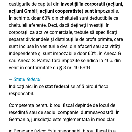
câștigurile de capital din
investiții în corporații (acțiuni,
acțiuni GmbH, acțiuni cooperatiste) sunt
impozabile.
În schimb, doar 60% din cheltuieli sunt deductibile ca
cheltuieli aferente. Deci, dacă dețineți investiții în
corporații ca active comerciale, trebuie să specificați
separat dividendele și distribuțiile de profit primite, care
sunt incluse în veniturile dvs. din afaceri sau activități
independente și sunt impozabile doar 60%, în Anexa G
sau Anexa S. Partea fără impozite se ridică la 40% din
venit în conformitate cu § 3 nr. 40 EStG.
Statul federal
Indicați aici în ce
stat federal
se află biroul fiscal
responsabil.
Competența pentru biroul fiscal depinde de locul de
reședință sau de sediul companiei dumneavoastră. În
Germania, jurisdicția este reglementată în mod clar:
Persoane fizice: Este responsabil biroul fiscal în a