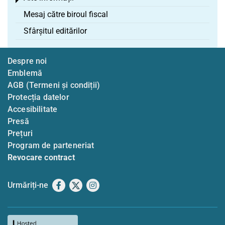
Toggle menu
Mesaj către biroul fiscal
Sfârșitul editărilor
Despre noi
Emblemă
AGB (Termeni și condiții)
Protecția datelor
Accesibilitate
Presă
Prețuri
Program de parteneriat
Revocare contract
Urmăriți-ne
Facebook
X
Instagram