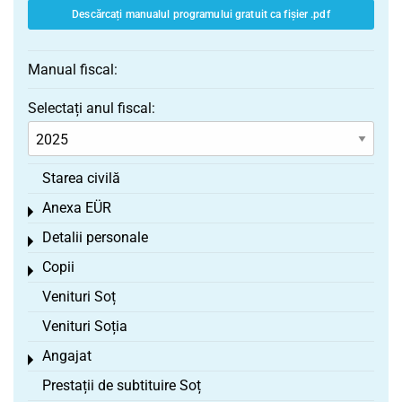
Descărcați manualul programului gratuit ca fișier .pdf
Manual fiscal:
Selectați anul fiscal:
Starea civilă
Anexa EÜR
Toggle menu
Detalii personale
Toggle menu
Copii
Toggle menu
Venituri Soț
Venituri Soția
Angajat
Toggle menu
Prestații de subtituire Soț