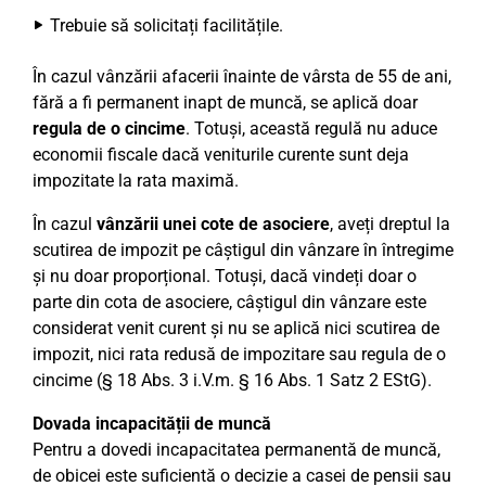
Trebuie să solicitați facilitățile.
În cazul vânzării afacerii înainte de vârsta de 55 de ani,
fără a fi permanent inapt de muncă, se aplică doar
regula de o cincime
. Totuși, această regulă nu aduce
economii fiscale dacă veniturile curente sunt deja
impozitate la rata maximă.
În cazul
vânzării unei cote de asociere
, aveți dreptul la
scutirea de impozit pe câștigul din vânzare în întregime
și nu doar proporțional. Totuși, dacă vindeți doar o
parte din cota de asociere, câștigul din vânzare este
considerat venit curent și nu se aplică nici scutirea de
impozit, nici rata redusă de impozitare sau regula de o
cincime (§ 18 Abs. 3 i.V.m. § 16 Abs. 1 Satz 2 EStG).
Dovada incapacității de muncă
Pentru a dovedi incapacitatea permanentă de muncă,
de obicei este suficientă o decizie a casei de pensii sau