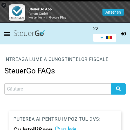
×
SteuerGo App
Ansehen
forium GmbH
kostenlos - In Google Play
22
ÎNTREAGA LUME A CUNOȘTINȚELOR FISCALE
SteuerGo FAQs
PUTEREA AI PENTRU IMPOZITUL DVS:
beta
Cu
IntelliScan