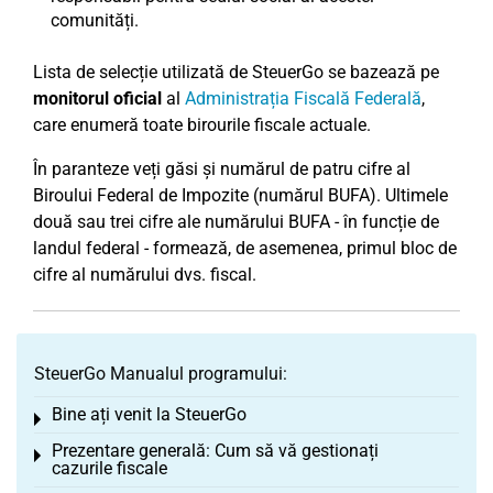
comunități.
Lista de selecție utilizată de SteuerGo se bazează pe
monitorul oficial
al
Administrația Fiscală Federală
,
care enumeră toate birourile fiscale actuale.
În paranteze veți găsi și numărul de patru cifre al
Biroului Federal de Impozite (numărul BUFA). Ultimele
două sau trei cifre ale numărului BUFA - în funcție de
landul federal - formează, de asemenea, primul bloc de
cifre al numărului dvs. fiscal.
SteuerGo Manualul programului:
Bine ați venit la SteuerGo
Toggle menu
Prezentare generală: Cum să vă gestionați
Toggle menu
cazurile fiscale