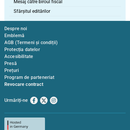
Mesaj către biroul fiscal
Sfârșitul editărilor
Despre noi
Emblemă
AGB (Termeni și condiții)
Protecția datelor
Accesibilitate
Presă
Prețuri
Program de parteneriat
Revocare contract
Urmăriți-ne
Facebook
X
Instagram