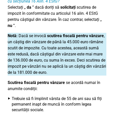
cu secțiunea 16 Alin. 4 EStG?
Selectați „
da
” dacă doriți să
solicitați
scutirea de
impozit în conformitate cu articolul 16 alin. 4 EStG
pentru câștigul din vănzare. În caz contrar, selectați „
nu
”.
Notă:
Dacă se invocă
scutirea fiscală pentru vănzare
,
un câștig din vănzare de pănă la 45.000 euro rămâne
scutit de impozite. Cu toate acestea, această sumă
este redusă, dacă câștigul din vânzare este mai mare
de 136.000 de euro, cu suma în exces. Deci scutirea de
impozit pe vânzări nu se aplică la un câștig din vânzări
de la 181.000 de euro.
Scutirea fiscală pentru vânzare
se acordă numai în
anumite condiții:
Trebuie să fi împlinit vârsta de 55 de ani sau să fiți
permanent inapt de muncă în conform legea
securității sociale.