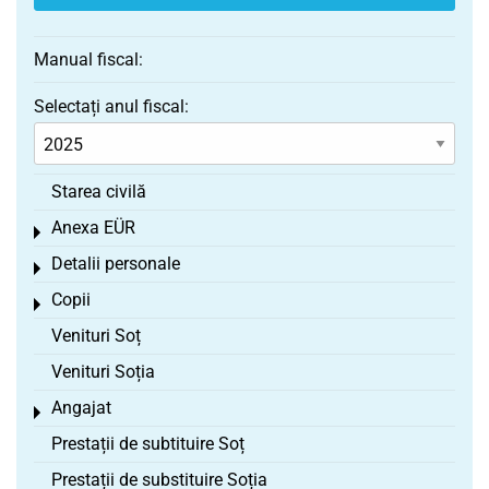
Manual fiscal:
Selectați anul fiscal:
Starea civilă
Anexa EÜR
Toggle menu
Detalii personale
Toggle menu
Copii
Toggle menu
Venituri Soț
Venituri Soția
Angajat
Toggle menu
Prestații de subtituire Soț
Prestații de substituire Soția