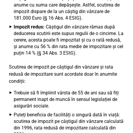
anume cu suma care depășește. Astfel, scutirea de
impozit dispare de la un câștig din vânzare de
181.000 Euro (§ 16 Abs. 4 EStG).
Impozit redus:
Câștigul din vânzare rămas după
deducerea scutirii este supus regulii de o cincime. La
cerere, acesta poate fi impozitat și cu o rată redusă,
și anume cu 56 % din rata medie de impozitare și cel
puțin 14 % (§ 34 Abs. 3 EStG).
Scutirea de impozit pe câștigul din vânzare și rata
redusă de impozitare sunt acordate doar în anumite
condiții:
Trebuie să fi împlinit vârsta de 55 de ani sau să fiți
permanent inapt de muncă în sensul legislației de
asigurări sociale.
Puteți beneficia de facilități o singură dată în viață:
scutirea de impozit pe câștigul din vânzare calculată
din 1996, rata redusă de impozitare calculată din