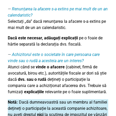
Renunțarea la afacere s-a extins pe mai mult de un an
calendaristic?
Selectați „da” dacă renunțarea la afacere s-a extins pe
mai mult de un an calendaristic.
Dacă este necesar, adăugați explicații
pe o foaie de
hârtie separată la declarația dvs. fiscală.
Achizitorul este o societate în care persoana care
vinde sau o rudă a acesteia are un interes?
Atunci când se
vinde o afacere
(cabinet, firmă de
avocatură, birou etc.), autoritățile fiscale ar dori să știe
dacă
dvs. sau o rudă
dețineți o participație la
compania care a achiziționat afacerea dvs. Trebuie să
furnizați
explicațiile
relevante pe o foaie suplimentară.
Notă:
Dacă dumneavoastră sau un membru al familiei
dețineți o participație la această companie achizitoare,
nu aveți dreptul
nici
la scutirea de impozitul pe vânzări