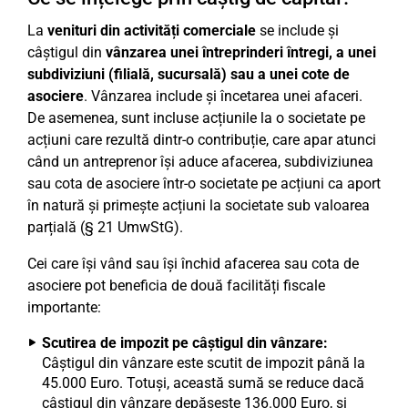
La
venituri din activități comerciale
se include și
câștigul din
vânzarea unei întreprinderi întregi, a unei
subdiviziuni (filială, sucursală) sau a unei cote de
asociere
. Vânzarea include și încetarea unei afaceri.
De asemenea, sunt incluse acțiunile la o societate pe
acțiuni care rezultă dintr-o contribuție, care apar atunci
când un antreprenor își aduce afacerea, subdiviziunea
sau cota de asociere într-o societate pe acțiuni ca aport
în natură și primește acțiuni la societate sub valoarea
parțială (§ 21 UmwStG).
Cei care își vând sau își închid afacerea sau cota de
asociere pot beneficia de două facilități fiscale
importante:
Scutirea de impozit pe câștigul din vânzare:
Câștigul din vânzare este scutit de impozit până la
45.000 Euro. Totuși, această sumă se reduce dacă
câștigul din vânzare depășește 136.000 Euro, și