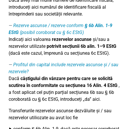
Dacă aveți mai multe numere de identificare fiscală,
introduceți aici numărul de identificare fiscală al
întreprinderii sau societății relevante.
Rezerve ascunse / rezerve conform
§ 6b Alin. 1-9
EStG
(posibil coroborat cu § 6c EStG)
Indicați aici valoarea
rezervelor ascunse
și/sau a
rezervelor utilizate
potrivit
secțiunii 6b alin. 1–9 EStG
(dacă este cazul, împreună cu secțiunea 6c EStG).
Profitul din capital include rezervele ascunse și / sau
rezervele?
Dacă
câștigului din vânzare pentru care se solicită
scutirea în conformitate cu secțiunea 16 Alin. 4 EStG
,
a fost aplicat cel puțin parțial secțiunea 6b sau § 6b
coroborată cu § 6c EStG, introduceți „da” aici.
Transferurile rezervelor ascunse dezvăluite și / sau
rezervelor utiliozate au avut loc fie
conform § 6b Alin. 1-9, dacă este necesar cororborat