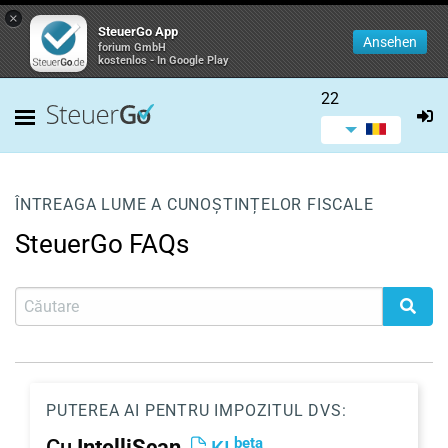
×
SteuerGo App
Ansehen
forium GmbH
kostenlos - In Google Play
22
ÎNTREAGA LUME A CUNOȘTINȚELOR FISCALE
SteuerGo FAQs
PUTEREA AI PENTRU IMPOZITUL DVS:
beta
Cu
IntelliScan