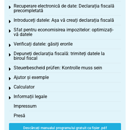
Recuperare electronică de date: Declarația fiscală
Toggle menu
precompletată
Introduceți datele: Așa vă creați declarația fiscală
Toggle menu
Sfat pentru economisirea impozitelor: optimizați-
Toggle menu
vă datele
Verificați datele: găsiți erorile
Toggle menu
Depuneți declarația fiscală: trimiteți datele la
Toggle menu
biroul fiscal
Steuerbescheid prüfen: Kontrolle muss sein
Toggle menu
Ajutor și exemple
Toggle menu
Calculator
Toggle menu
Informații legale
Toggle menu
Impressum
Presă
Descărcați manualul programului gratuit ca fișier .pdf