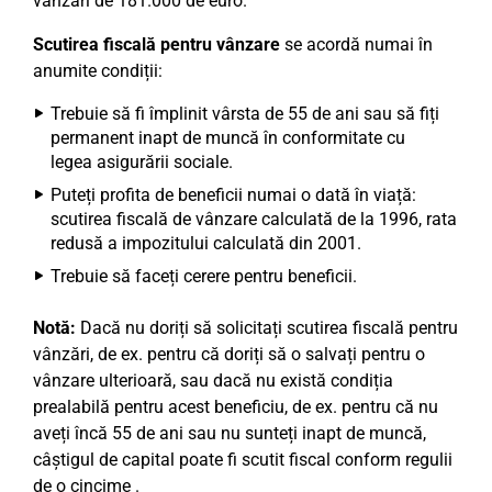
vânzări de 181.000 de euro.
Scutirea fiscală pentru
vânzare
se acordă numai în
anumite condiții:
Trebuie să fi împlinit vârsta de 55 de ani sau să fiți
permanent inapt de muncă în conformitate cu
legea asigurării sociale.
Puteți profita de beneficii numai o dată în viață:
scutirea fiscală de vânzare calculată de la 1996, rata
redusă a impozitului calculată din 2001.
Trebuie să faceți cerere pentru beneficii.
Notă:
Dacă nu doriți să solicitați scutirea fiscală pentru
vânzări, de ex. pentru că doriți să o salvați pentru o
vânzare ulterioară, sau dacă nu există condiția
prealabilă pentru acest beneficiu, de ex. pentru că nu
aveți încă 55 de ani sau nu sunteți inapt de muncă,
câștigul de capital poate fi scutit fiscal conform regulii
de o cincime .