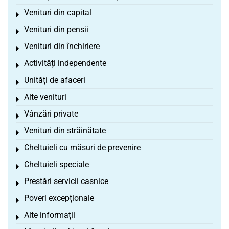
Venituri din capital
Toggle menu
Venituri din pensii
Toggle menu
Venituri din închiriere
Toggle menu
Activități independente
Toggle menu
Unități de afaceri
Toggle menu
Alte venituri
Toggle menu
Vânzări private
Toggle menu
Venituri din străinătate
Toggle menu
Cheltuieli cu măsuri de prevenire
Toggle menu
Cheltuieli speciale
Toggle menu
Prestări servicii casnice
Toggle menu
Poveri excepționale
Toggle menu
Alte informații
Toggle menu