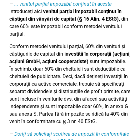
... venitul parțial impozabil conținut în acesta
Introduceți aici
venitul parțial impozabil conținut în
câștigul din vânyări de capital (
§
16 Alin. 4 EStG),
din
care 60% este impozabil conform metodei venitului
parțial.
Conform metodei venitului parțial, 60% din venituri și
câștigurile de capital din
investiții în corporații (acțiuni,
acțiuni GmbH, acțiuni cooperatiste)
sunt impozabile.
În schimb, doar 60% din cheltuieli sunt deductibile ca
cheltuieli de publicitate. Deci, dacă dețineți investiții în
corporații ca active comerciale, trebuie să specificați
separat dividendele și distribuțiile de profit primite, care
sunt incluse în veniturile dvs. din afaceri sau activități
independente și sunt impozabile doar 60%, în anexa G
sau anexa S. Partea fără impozite se ridică la 40% din
venit în conformitate cu § 3 nr. 40 EStG.
Doriți să solicitați scutirea de impozit în conformitate