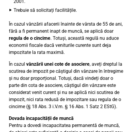
2001.
Trebuie să solicitați facilitățile.
În cazul vânzării afacerii înainte de vârsta de 55 de ani,
fără a fi permanent inapt de muncă, se aplică doar
regula de o cincime
. Totuși, această regulă nu aduce
economii fiscale dacă veniturile curente sunt deja
impozitate la rata maximă.
În cazul
vânzării unei cote de asociere
, aveți dreptul la
scutirea de impozit pe câștigul din vânzare în întregime
și nu doar proporțional. Totuși, dacă vindeți doar o
parte din cota de asociere, câștigul din vânzare este
considerat venit curent și nu se aplică nici scutirea de
impozit, nici rata redusă de impozitare sau regula de o
cincime (§ 18 Abs. 3 i.V.m. § 16 Abs. 1 Satz 2 EStG).
Dovada incapacității de muncă
Pentru a dovedi incapacitatea permanentă de muncă,