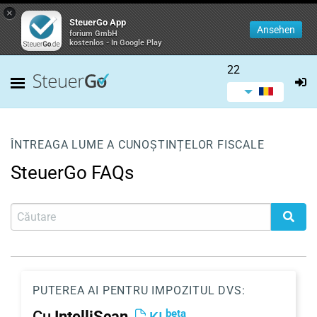
×
SteuerGo App
Ansehen
forium GmbH
kostenlos - In Google Play
22
ÎNTREAGA LUME A CUNOȘTINȚELOR FISCALE
SteuerGo FAQs
PUTEREA AI PENTRU IMPOZITUL DVS:
beta
Cu
IntelliScan