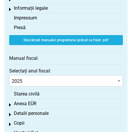
Toggle menu
Informații legale
Toggle menu
Impressum
Presă
Descărcați manualul programului gratuit ca fișier .pdf
Manual fiscal:
Selectați anul fiscal:
Starea civilă
Anexa EÜR
Toggle menu
Detalii personale
Toggle menu
Copii
Toggle menu