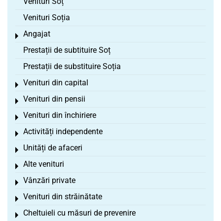
Venituri Soț
Venituri Soția
Angajat
Toggle menu
Prestații de subtituire Soț
Prestații de substituire Soția
Venituri din capital
Toggle menu
Venituri din pensii
Toggle menu
Venituri din închiriere
Toggle menu
Activități independente
Toggle menu
Unități de afaceri
Toggle menu
Alte venituri
Toggle menu
Vânzări private
Toggle menu
Venituri din străinătate
Toggle menu
Cheltuieli cu măsuri de prevenire
Toggle menu