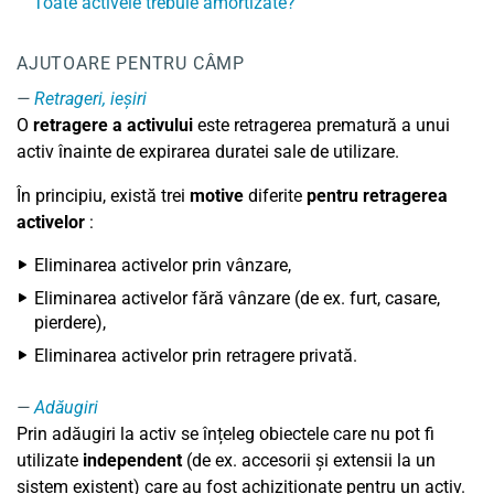
Toate activele trebuie amortizate?
AJUTOARE PENTRU CÂMP
Retrageri, ieșiri
O
retragere a activului
este retragerea prematură a unui
activ înainte de expirarea duratei sale de utilizare.
În principiu, există trei
motive
diferite
pentru retragerea
activelor
:
Eliminarea activelor prin vânzare,
Eliminarea activelor fără vânzare (de ex. furt, casare,
pierdere),
Eliminarea activelor prin retragere privată.
Adăugiri
Prin adăugiri la activ se înțeleg obiectele care nu pot fi
utilizate
independent
(de ex. accesorii și extensii la un
sistem existent) care au fost achiziționate pentru un activ.