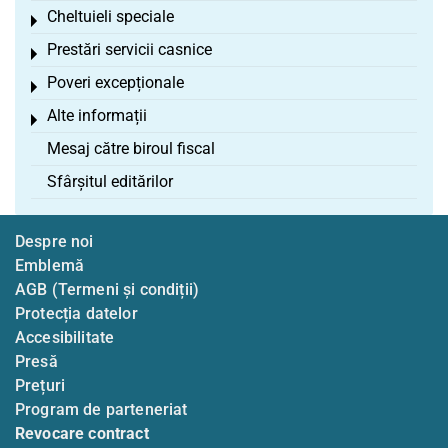
Cheltuieli speciale
Toggle menu
Prestări servicii casnice
Toggle menu
Poveri excepționale
Toggle menu
Alte informații
Toggle menu
Mesaj către biroul fiscal
Sfârșitul editărilor
Despre noi
Emblemă
AGB (Termeni și condiții)
Protecția datelor
Accesibilitate
Presă
Prețuri
Program de parteneriat
Revocare contract