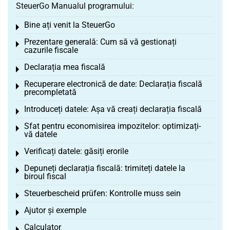
SteuerGo Manualul programului:
Bine ați venit la SteuerGo
Toggle menu
Prezentare generală: Cum să vă gestionați
Toggle menu
cazurile fiscale
Declarația mea fiscală
Toggle menu
Recuperare electronică de date: Declarația fiscală
Toggle menu
precompletată
Introduceți datele: Așa vă creați declarația fiscală
Toggle menu
Sfat pentru economisirea impozitelor: optimizați-
Toggle menu
vă datele
Verificați datele: găsiți erorile
Toggle menu
Depuneți declarația fiscală: trimiteți datele la
Toggle menu
biroul fiscal
Steuerbescheid prüfen: Kontrolle muss sein
Toggle menu
Ajutor și exemple
Toggle menu
Calculator