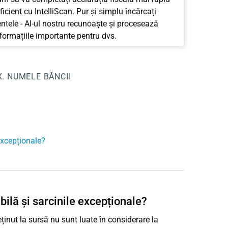
ficient cu IntelliScan. Pur și simplu încărcați
tele - AI-ul nostru recunoaște și procesează
nformațiile importante pentru dvs.
X. NUMELE BĂNCII
excepționale?
ilă și sarcinile excepționale?
eținut la sursă nu sunt luate în considerare la