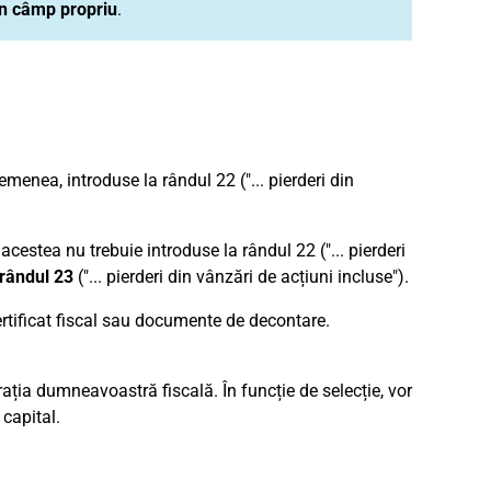
un câmp propriu
.
enea, introduse la rândul 22 ("... pierderi din
 acestea nu trebuie introduse la rândul 22 ("... pierderi
rândul 23
("... pierderi din vânzări de acțiuni incluse").
certificat fiscal sau documente de decontare.
arația dumneavoastră fiscală. În funcție de selecție, vor
capital.