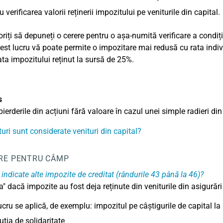
u verificarea valorii reținerii impozitului pe veniturile din capital.
riți să depuneți o cerere pentru o așa-numită verificare a condiți
est lucru vă poate permite o impozitare mai redusă cu rata indi
ata impozitului reținut la sursă de 25%.
s
pierderile din acțiuni fără valoare în cazul unei simple radieri di
turi sunt considerate venituri din capital?
RE PENTRU CÂMP
 indicate alte impozite de creditat (rândurile 43 până la 46)?
a" dacă impozite au fost deja reținute din veniturile din asigurări d
ucru se aplică, de exemplu: impozitul pe câștigurile de capital la p
uția de solidaritate