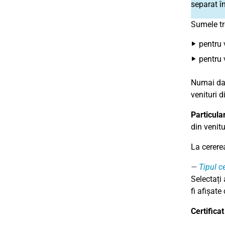
separat în
Sumele tr
pentru 
pentru 
Numai dac
venituri d
Particula
din venitu
La cererea
Tipul ce
Selectați 
fi afișat
Certificat