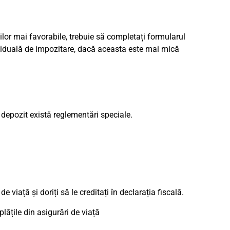
ilor mai favorabile, trebuie să completați formularul
viduală de impozitare, dacă aceasta este mai mică
n depozit există reglementări speciale.
e viață și doriți să le creditați în declarația fiscală.
lățile din asigurări de viață