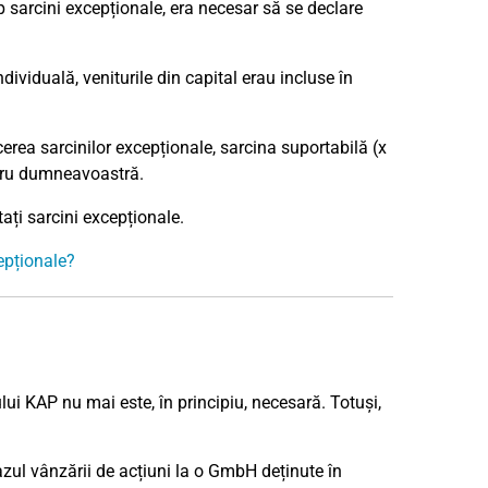
mp sarcini excepționale, era necesar să se declare
dividuală, veniturile din capital erau incluse în
erea sarcinilor excepționale, sarcina suportabilă (x
ntru dumneavoastră.
tați sarcini excepționale.
epționale?
ui KAP nu mai este, în principiu, necesară. Totuși,
 cazul vânzării de acțiuni la o GmbH deținute în