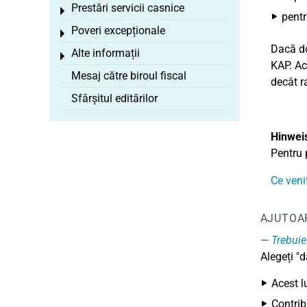
Prestări servicii casnice
Toggle menu
pentr
Poveri excepționale
Toggle menu
Dacă do
Alte informații
Toggle menu
KAP. Ac
Mesaj către biroul fiscal
decât r
Sfârșitul editărilor
Hinwei
Pentru 
Ce veni
AJUTOA
Trebuie
Alegeți "d
Acest l
Contrib