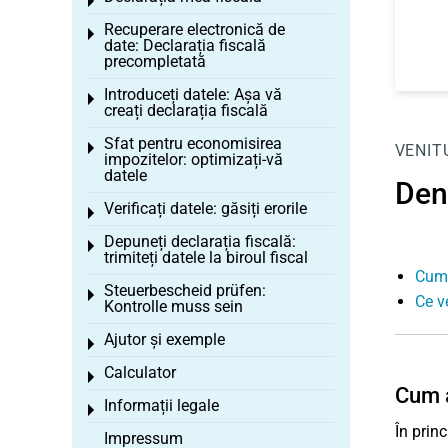
Toggle menu
Recuperare electronică de
Toggle menu
date: Declarația fiscală
precompletată
Introduceți datele: Așa vă
Toggle menu
creați declarația fiscală
Sfat pentru economisirea
Toggle menu
VENIT
impozitelor: optimizați-vă
datele
Den
Verificați datele: găsiți erorile
Toggle menu
Depuneți declarația fiscală:
Toggle menu
trimiteți datele la biroul fiscal
Cum 
Steuerbescheid prüfen:
Toggle menu
Ce v
Kontrolle muss sein
Ajutor și exemple
Toggle menu
Calculator
Toggle menu
Cum a
Informații legale
Toggle menu
În princ
Impressum