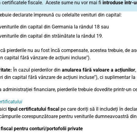
 certificatele fiscale. Aceste sume nu vor mai fi
introduse într-
ebuie declarate împreună cu celelalte venituri din capital:
veniturile din capital din Germania la rândul 18 sau
veniturile din capital din străinătate la rândul 19.
ă pierderile nu au fost încă compensate, acestea trebuie, de asem
in capital fără vânzare de acțiuni incluse").
ritate:
În cazul pierderilor din
anularea fără valoare a acțiunilor
,
ri din capital fără vânzare de acțiuni incluse"), ci suplimentar la
 administrației financiare, pierderile trebuie dovedite printr-un 
rtificatului
aici
tipul certificatului fiscal
pe care doriți să îl includeți în decl
e câmpurile corespunzătoare pentru veniturile dumneavoastră din 
 fiscal pentru conturi/portofolii private