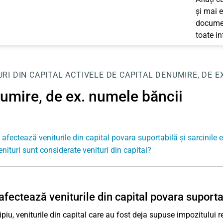
și mai e
documen
toate i
URI DIN CAPITAL
ACTIVELE DE CAPITAL
DENUMIRE, DE E
umire, de ex. numele băncii
afectează veniturile din capital povara suportabilă și sarcinile 
enituri sunt considerate venituri din capital?
fectează veniturile din capital povara suportab
ipiu, veniturile din capital care au fost deja supuse impozitului r