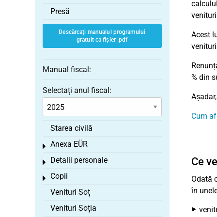
calculu
Presă
venituri
Descărcați manualul programului
Acest l
gratuit ca fișier .pdf
venitur
Renunța
Manual fiscal:
% din s
Selectați anul fiscal:
Așadar, 
Cum afe
Starea civilă
Anexa EÜR
Toggle menu
Detalii personale
Ce ve
Toggle menu
Copii
Toggle menu
Odată c
în unel
Venituri Soț
Venituri Soția
venit