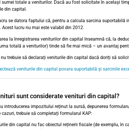
l sumei totale a veniturilor. Dacă au fost solicitate în același ti
le din capital.
ucru se datora faptului că, pentru a calcula sarcina suportabilă in
i. Acest lucru nu mai este valabil din 2012.
rea la înregistrarea veniturilor din capital înseamnă că, la deduc
uma totală a veniturilor) tinde să fie mai mică – un avantaj pe
nu trebuie să declarați veniturile din capital dacă doriți să solici
ctează veniturile din capital povara suportabilă și sarcinile exc
nituri sunt considerate venituri din capital?
u introducerea impozitului reținut la sursă, depunerea formularul
e cazuri, trebuie să completați formularul KAP:
urile din capital nu fac obiectul reținerii fiscale (de exemplu, în