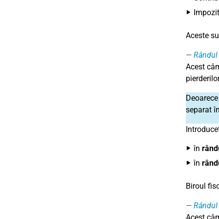
Impozit
Aceste su
Rândul
Acest c
pierderilo
Deoarec
separat în
Introduceț
în
rând
în
rând
Biroul fis
Rândul
Acest câm