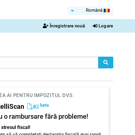
Română
Înregistrare nouă
Logare
EA AI PENTRU IMPOZITUL DVS:
beta
telliScan
KI
u o rambursare fără probleme!
stresul fiscal!
cum să vă completați declarația fiscală mai rapid