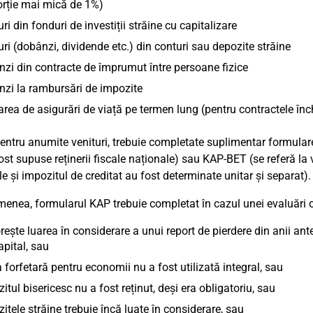
rție mai mică de 1%)
uri din fonduri de investiții străine cu capitalizare
uri (dobânzi, dividende etc.) din conturi sau depozite străine
zi din contracte de împrumut între persoane fizice
zi la rambursări de impozite
rea de asigurări de viață pe termen lung (pentru contractele în
ntru anumite venituri, trebuie completate suplimentar formularele
st supuse reținerii fiscale naționale) sau KAP-BET (se referă la ve
le și impozitul de creditat au fost determinate unitar și separat).
enea, formularul KAP trebuie completat în cazul unei evaluări 
rește luarea în considerare a unui report de pierdere din anii ant
apital, sau
forfetară pentru economii nu a fost utilizată integral, sau
itul bisericesc nu a fost reținut, deși era obligatoriu, sau
itele străine trebuie încă luate în considerare, sau