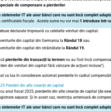
i speciale de compensare a pierderilor
.
a
sistemelor IT ale unor bănci care nu sunt încă complet adapt
 certificatele fiscale. Aceste sume nu vor mai fi
introduse într-
ebuie declarate împreună cu celelalte venituri din capital:
veniturile din capital din Germania la
Rândul 18
sau
veniturile din capital din străinătate la
Rândul 19.
acă
pierderile din tranzacții la termen
nu au fost încă compensat
erderi din venituri din capital fără vânzare de acțiuni incluse").
cal va lua în considerare automat pierderile în cadrul compensării
25 Pierderi din alte creanțe de capital
u anul fiscal 2025, pierderile din alte creanțe de capital (de exe
egistrate separat. Și în acest caz, restricția anterioară de compen
a
sistemelor IT ale unor bănci care nu sunt încă complet adapt