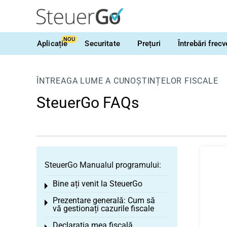
NOU
Aplicație
Securitate
Prețuri
Întrebări frec
ÎNTREAGA LUME A CUNOȘTINȚELOR FISCALE
SteuerGo FAQs
SteuerGo Manualul programului:
Bine ați venit la SteuerGo
Toggle menu
Prezentare generală: Cum să
Toggle menu
vă gestionați cazurile fiscale
Declarația mea fiscală