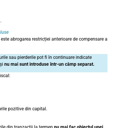
.
cluse
 este abrogarea restricției anterioare de compensare a
urile sau pierderile pot fi în continuare indicate
 și
nu mai sunt introduse într-un câmp separat.
iscal:
ile pozitive din capital.
ile din tranzacții la termen
nu mai fac obiectul unei