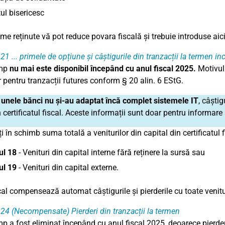
ul bisericesc
me reținute vă pot reduce povara fiscală și trebuie introduse aici
 21
... primele de opțiune și câștigurile din tranzacții la termen in
âmp
nu mai este disponibil începând cu anul fiscal 2025.
Motivul
r pentru tranzacții futures conform § 20 alin. 6 EStG.
e
unele bănci nu și-au adaptat încă complet sistemele IT
, câștig
 certificatul fiscal. Aceste informații sunt doar pentru informare
i în schimb suma totală a veniturilor din capital din certificatul f
ul 18
- Venituri din capital interne fără reținere la sursă sau
ul 19
- Venituri din capital externe.
cal compensează automat câștigurile și pierderile cu toate venitur
 24
(Necompensate) Pierderi din tranzacții la termen
p a fost eliminat începând cu anul fiscal 2025, deoarece pierder