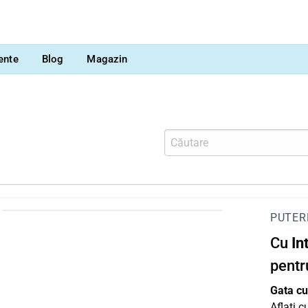
vente
Blog
Magazin
PUTER
Cu
In
pentr
Gata cu 
Aflați 