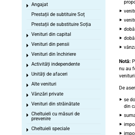
propo
Angajat
Toggle menu
venit
Prestații de subtituire Soț
venit
Prestații de substituire Soția
dobân
Venituri din capital
Toggle menu
dobân
Venituri din pensii
Toggle menu
vânza
Venituri din închiriere
Toggle menu
Notă:
Pe
Activități independente
Toggle menu
nu au fo
Unități de afaceri
Toggle menu
venituri
Alte venituri
Toggle menu
De asem
Vânzări private
Toggle menu
se do
Venituri din străinătate
Toggle menu
din c
Cheltuieli cu măsuri de
suma 
Toggle menu
prevenire
impoz
Cheltuieli speciale
Toggle menu
impoz