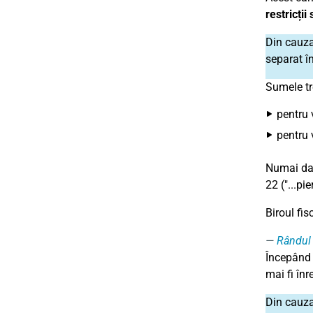
restricți
Din cauz
separat în
Sumele tr
pentru 
pentru 
Numai d
22 ("...pi
Biroul fis
Rândul 
Începând c
mai fi înr
Din cauz