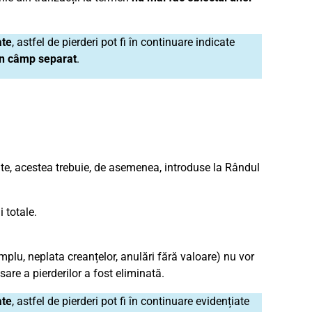
ate
, astfel de pierderi pot fi în continuare indicate
un câmp separat
.
e, acestea trebuie, de asemenea, introduse la Rândul
 totale.
mplu, neplata creanțelor, anulări fără valoare) nu vor
sare a pierderilor a fost eliminată.
ate
, astfel de pierderi pot fi în continuare evidențiate