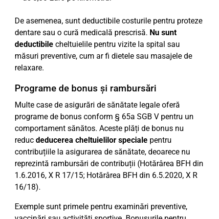
De asemenea, sunt deductibile costurile pentru proteze
dentare sau o cură medicală prescrisă.
Nu sunt
deductibile
cheltuielile pentru vizite la spital sau
măsuri preventive, cum ar fi dietele sau masajele de
relaxare.
Programe de bonus și rambursări
Multe case de asigurări de sănătate legale oferă
programe de bonus conform § 65a SGB V pentru un
comportament sănătos. Aceste plăți de bonus nu
reduc
deducerea cheltuielilor speciale
pentru
contribuțiile la asigurarea de sănătate, deoarece nu
reprezintă rambursări de contribuții (Hotărârea BFH din
1.6.2016, X R 17/15; Hotărârea BFH din 6.5.2020, X R
16/18).
Exemple sunt primele pentru examinări preventive,
vaccinări sau activități sportive. Bonusurile pentru