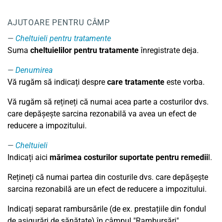
AJUTOARE PENTRU CÂMP
Cheltuieli pentru tratamente
Suma
cheltuielilor pentru tratamente
înregistrate deja.
Denumirea
Vă rugăm să indicați despre
care tratamente
este vorba.
Vă rugăm să rețineți că numai acea parte a costurilor dvs.
care depășește sarcina rezonabilă va avea un efect de
reducere a impozitului.
Cheltuieli
Indicați aici
mărimea costurilor suportate pentru remedii
l.
Rețineți că numai partea din costurile dvs. care depășește
sarcina rezonabilă are un efect de reducere a impozitului.
Indicați separat rambursările (de ex. prestațiile din fondul
de asigurări de sănătate) în câmpul "Rambursări".