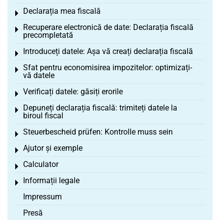
Declarația mea fiscală
Toggle menu
Recuperare electronică de date: Declarația fiscală
Toggle menu
precompletată
Introduceți datele: Așa vă creați declarația fiscală
Toggle menu
Sfat pentru economisirea impozitelor: optimizați-
Toggle menu
vă datele
Verificați datele: găsiți erorile
Toggle menu
Depuneți declarația fiscală: trimiteți datele la
Toggle menu
biroul fiscal
Steuerbescheid prüfen: Kontrolle muss sein
Toggle menu
Ajutor și exemple
Toggle menu
Calculator
Toggle menu
Informații legale
Toggle menu
Impressum
Presă