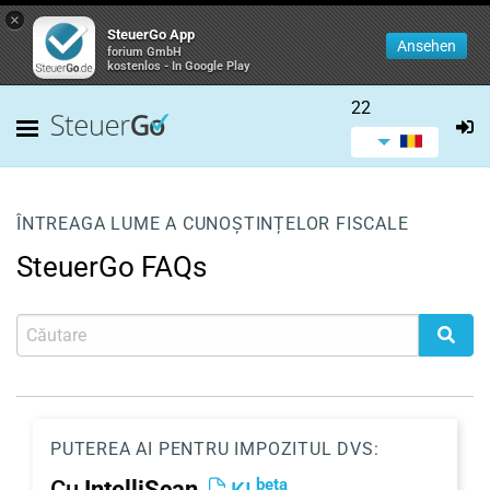
×
SteuerGo App
Ansehen
forium GmbH
kostenlos - In Google Play
22
ÎNTREAGA LUME A CUNOȘTINȚELOR FISCALE
SteuerGo FAQs
PUTEREA AI PENTRU IMPOZITUL DVS:
beta
Cu
IntelliScan