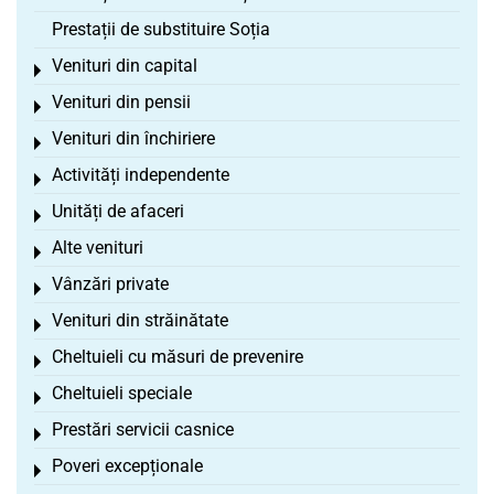
Prestații de substituire Soția
Venituri din capital
Toggle menu
Venituri din pensii
Toggle menu
Venituri din închiriere
Toggle menu
Activități independente
Toggle menu
Unități de afaceri
Toggle menu
Alte venituri
Toggle menu
Vânzări private
Toggle menu
Venituri din străinătate
Toggle menu
Cheltuieli cu măsuri de prevenire
Toggle menu
Cheltuieli speciale
Toggle menu
Prestări servicii casnice
Toggle menu
Poveri excepționale
Toggle menu