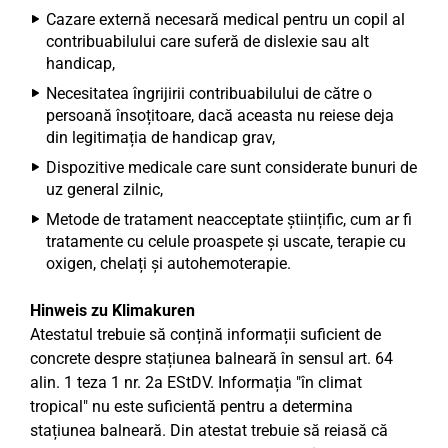
Cazare externă necesară medical pentru un copil al
contribuabilului care suferă de dislexie sau alt
handicap,
Necesitatea îngrijirii contribuabilului de către o
persoană însoțitoare, dacă aceasta nu reiese deja
din legitimația de handicap grav,
Dispozitive medicale care sunt considerate bunuri de
uz general zilnic,
Metode de tratament neacceptate științific, cum ar fi
tratamente cu celule proaspete și uscate, terapie cu
oxigen, chelați și autohemoterapie.
Hinweis zu Klimakuren
Atestatul trebuie să conțină informații suficient de
concrete despre stațiunea balneară în sensul art. 64
alin. 1 teza 1 nr. 2a EStDV. Informația "în climat
tropical" nu este suficientă pentru a determina
stațiunea balneară. Din atestat trebuie să reiasă că