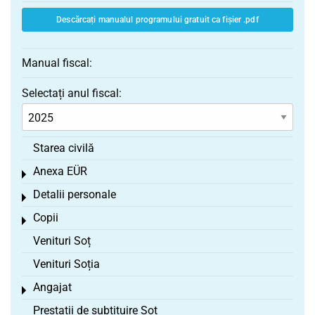
Descărcați manualul programului gratuit ca fișier .pdf
Manual fiscal:
Selectați anul fiscal:
Starea civilă
Anexa EÜR
Toggle menu
Detalii personale
Toggle menu
Copii
Toggle menu
Venituri Soț
Venituri Soția
Angajat
Toggle menu
Prestații de subtituire Soț