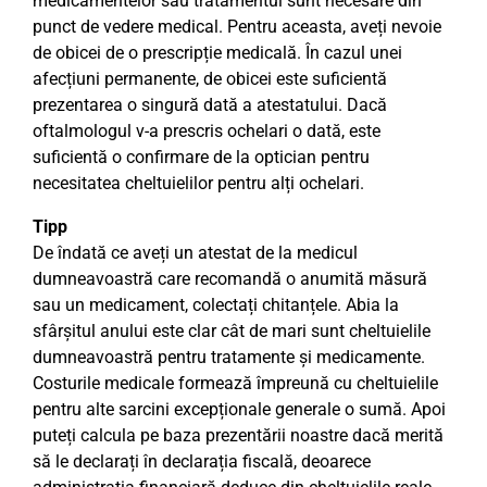
medicamentelor sau tratamentul sunt necesare din
punct de vedere medical. Pentru aceasta, aveți nevoie
de obicei de o prescripție medicală. În cazul unei
afecțiuni permanente, de obicei este suficientă
prezentarea o singură dată a atestatului. Dacă
oftalmologul v-a prescris ochelari o dată, este
suficientă o confirmare de la optician pentru
necesitatea cheltuielilor pentru alți ochelari.
Tipp
De îndată ce aveți un atestat de la medicul
dumneavoastră care recomandă o anumită măsură
sau un medicament, colectați chitanțele. Abia la
sfârșitul anului este clar cât de mari sunt cheltuielile
dumneavoastră pentru tratamente și medicamente.
Costurile medicale formează împreună cu cheltuielile
pentru alte sarcini excepționale generale o sumă. Apoi
puteți calcula pe baza prezentării noastre dacă merită
să le declarați în declarația fiscală, deoarece