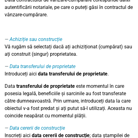
autentificării notariale, pe care o puteți găsi în contractul de
vânzare-cumpărare.
Achiziție sau construcție
Vă rugăm să selectați dacă ați achiziționat (cumpărat) sau
ați construit (singur) proprietatea.
Data transferului de proprietate
Introduceți aici
data transferului de proprietate
.
Data
transferului de proprietate
este momentul în care
posesia legală, beneficiile și sarcinile au fost transferate
către dumneavoastră. Prin urmare, introduceți data la care
obiectul v-a fost predat și ați putut să-l utilizați. Aceasta nu
coincide neapărat cu momentul plății.
Data cererii de construcție
Inscrieți aici
data cererii de construcție
; data ștampilei de