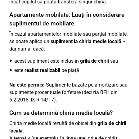
încât copilul să poată transfera singur chiria.
Apartamente mobilate: Luați în considerare
suplimentul de mobilare
În cazul apartamentelor mobilate sau parțial mobilate,
se poate aplica un
supliment la chiria medie locală
–
dar numai dacă:
acest supliment este inclus în
grila de chirii
sau
este
realist realizabil
pe piață
Nu este permis:
Suplimente bazate pe amortizare sau
suplimente procentuale forfetare (decizia BFH din
6.2.2018, IX R 14/17).
Cum se determină chiria medie locală?
Chiria medie locală rezultă de obicei din
grila de chirii
locală
.
Alternativ (de exemplu, în lipsa unei grile de chirii):