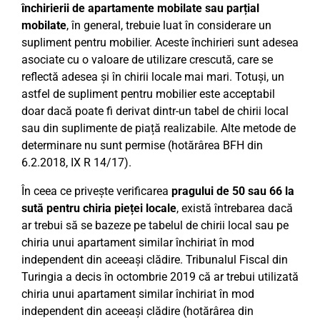
închirierii de apartamente mobilate sau parțial
mobilate
, în general, trebuie luat în considerare un
supliment pentru mobilier. Aceste închirieri sunt adesea
asociate cu o valoare de utilizare crescută, care se
reflectă adesea și în chirii locale mai mari. Totuși, un
astfel de supliment pentru mobilier este acceptabil
doar dacă poate fi derivat dintr-un tabel de chirii local
sau din suplimente de piață realizabile. Alte metode de
determinare nu sunt permise (hotărârea BFH din
6.2.2018, IX R 14/17).
În ceea ce privește verificarea
pragului de 50 sau 66 la
sută pentru chiria pieței locale
, există întrebarea dacă
ar trebui să se bazeze pe tabelul de chirii local sau pe
chiria unui apartament similar închiriat în mod
independent din aceeași clădire. Tribunalul Fiscal din
Turingia a decis în octombrie 2019 că ar trebui utilizată
chiria unui apartament similar închiriat în mod
independent din aceeași clădire (hotărârea din