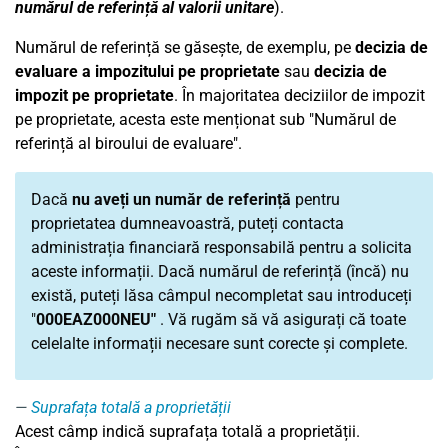
numărul de referință al valorii unitare
).
Numărul de referință se găsește, de exemplu, pe
decizia de
evaluare a impozitului pe proprietate
sau
decizia de
impozit pe proprietate
. În majoritatea deciziilor de impozit
pe proprietate, acesta este menționat sub "Numărul de
referință al biroului de evaluare".
Dacă
nu aveți un număr de referință
pentru
proprietatea dumneavoastră, puteți contacta
administrația financiară responsabilă pentru a solicita
aceste informații. Dacă numărul de referință (încă) nu
există, puteți lăsa câmpul necompletat sau introduceți
"
000EAZ000NEU"
. Vă rugăm să vă asigurați că toate
celelalte informații necesare sunt corecte și complete.
Suprafața totală a proprietății
Acest câmp indică suprafața totală a proprietății.