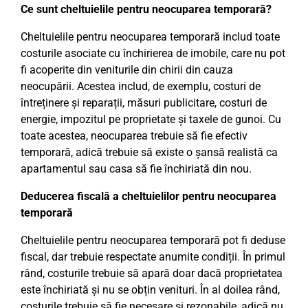
Ce sunt cheltuielile pentru neocuparea temporară?
Cheltuielile pentru neocuparea temporară includ toate
costurile asociate cu închirierea de imobile, care nu pot
fi acoperite din veniturile din chirii din cauza
neocupării. Acestea includ, de exemplu, costuri de
întreținere și reparații, măsuri publicitare, costuri de
energie, impozitul pe proprietate și taxele de gunoi. Cu
toate acestea, neocuparea trebuie să fie efectiv
temporară, adică trebuie să existe o șansă realistă ca
apartamentul sau casa să fie închiriată din nou.
Deducerea fiscală a cheltuielilor pentru neocuparea
temporară
Cheltuielile pentru neocuparea temporară pot fi deduse
fiscal, dar trebuie respectate anumite condiții. În primul
rând, costurile trebuie să apară doar dacă proprietatea
este închiriată și nu se obțin venituri. În al doilea rând,
costurile trebuie să fie necesare și rezonabile, adică nu