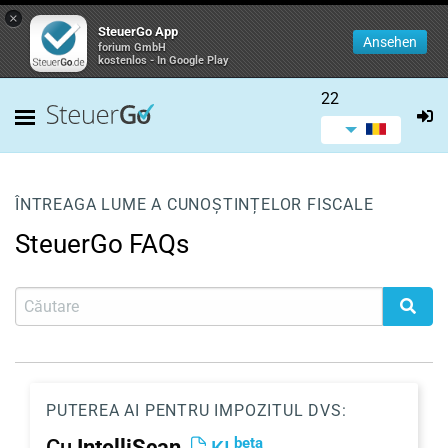
×
SteuerGo App
Ansehen
forium GmbH
kostenlos - In Google Play
22
ÎNTREAGA LUME A CUNOȘTINȚELOR FISCALE
SteuerGo FAQs
PUTEREA AI PENTRU IMPOZITUL DVS:
beta
Cu
IntelliScan