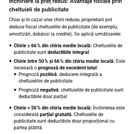
Închiriere la preț redus: Avantaje fiscale prin
cheltuieli de publicitate
Chiar și în cazul unei chirii reduse, proprietarii pot
deduce fiscal cheltuielile de publicitate (de exemplu,
amortizări, dobânzi la credite). Se aplică următoarele:
Chirie ≥ 66 % din chiria medie locală:
Cheltuielile de
publicitate sunt
deductibile integral
.
Chirie între 50 % și 66 % din chiria medie locală:
Este
necesară o
prognoză de excedent total
:
Prognoză
pozitivă
: deducere integrală a
cheltuielilor de publicitate
Prognoză
negativă
: cheltuielile de publicitate sunt
deductibile doar parțial
Chirie < 50 % din chiria medie locală:
Închirierea este
considerată
parțial gratuită
. Cheltuielile de
publicitate sunt deductibile doar proporțional cu
partea plătită.