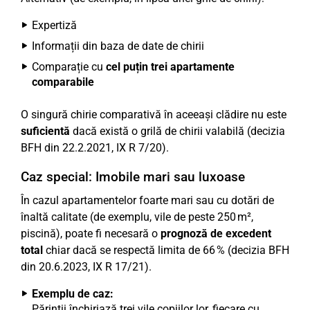
Expertiză
Informații din baza de date de chirii
Comparație cu
cel puțin trei apartamente
comparabile
O singură chirie comparativă în aceeași clădire nu este
suficientă
dacă există o grilă de chirii valabilă (decizia
BFH din 22.2.2021, IX R 7/20).
Caz special: Imobile mari sau luxoase
În cazul apartamentelor foarte mari sau cu dotări de
înaltă calitate (de exemplu, vile de peste 250 m²,
piscină), poate fi necesară o
prognoză de excedent
total
chiar dacă se respectă limita de 66 % (decizia BFH
din 20.6.2023, IX R 17/21).
Exemplu de caz:
Părinții închiriază trei vile copiilor lor, fiecare cu