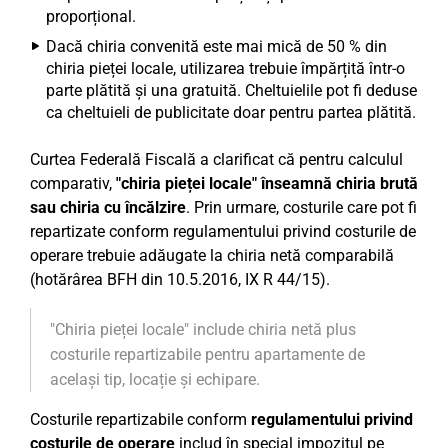
proporțional.
Dacă chiria convenită este mai mică de 50 % din
chiria pieței locale, utilizarea trebuie împărțită într-o
parte plătită și una gratuită. Cheltuielile pot fi deduse
ca cheltuieli de publicitate doar pentru partea plătită.
Curtea Federală Fiscală a clarificat că pentru calculul
comparativ,
"chiria pieței locale" înseamnă chiria brută
sau chiria cu încălzire
. Prin urmare, costurile care pot fi
repartizate conform regulamentului privind costurile de
operare trebuie adăugate la chiria netă comparabilă
(hotărârea BFH din 10.5.2016, IX R 44/15).
"Chiria pieței locale" include chiria netă plus
costurile repartizabile pentru apartamente de
același tip, locație și echipare.
Costurile repartizabile conform
regulamentului privind
costurile de operare
includ în special impozitul pe