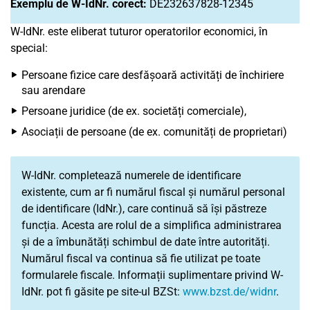
Exemplu de W-IdNr. corect:
DE232637828-12345
W-IdNr. este eliberat tuturor operatorilor economici, în
special:
Persoane fizice care desfășoară activități de închiriere
sau arendare
Persoane juridice (de ex. societăți comerciale),
Asociații de persoane (de ex. comunități de proprietari)
W-IdNr. completează numerele de identificare
existente, cum ar fi numărul fiscal și numărul personal
de identificare (IdNr.), care continuă să își păstreze
funcția. Acesta are rolul de a simplifica administrarea
și de a îmbunătăți schimbul de date între autorități.
Numărul fiscal va continua să fie utilizat pe toate
formularele fiscale. Informații suplimentare privind W-
IdNr. pot fi găsite pe site-ul BZSt:
www.bzst.de/widnr
.