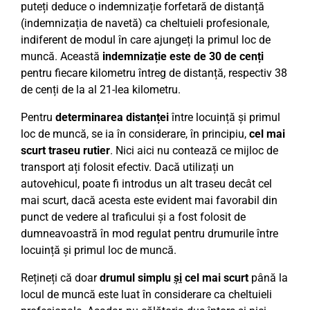
puteți deduce o indemnizație forfetară de distanță
(indemnizația de navetă) ca cheltuieli profesionale,
indiferent de modul în care ajungeți la primul loc de
muncă. Această
indemnizație este de 30 de cenți
pentru fiecare kilometru întreg de distanță, respectiv 38
de cenți de la al 21-lea kilometru.
Pentru
determinarea distanței
între locuință și primul
loc de muncă, se ia în considerare, în principiu,
cel mai
scurt traseu rutier
. Nici aici nu contează ce mijloc de
transport ați folosit efectiv. Dacă utilizați un
autovehicul, poate fi introdus un alt traseu decât cel
mai scurt, dacă acesta este evident mai favorabil din
punct de vedere al traficului și a fost folosit de
dumneavoastră în mod regulat pentru drumurile între
locuință și primul loc de muncă.
Rețineți că doar
drumul simplu
și
cel mai scurt
până la
locul de muncă este luat în considerare ca cheltuieli