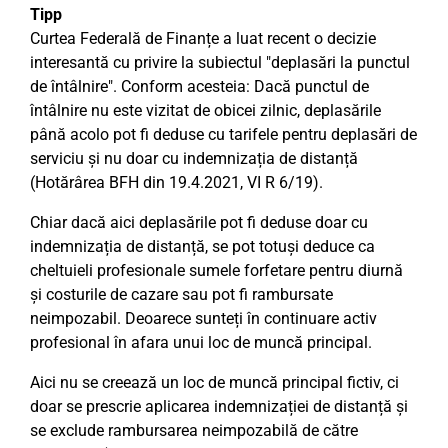
Tipp
Curtea Federală de Finanțe a luat recent o decizie
interesantă cu privire la subiectul "deplasări la punctul
de întâlnire". Conform acesteia: Dacă punctul de
întâlnire nu este vizitat de obicei zilnic, deplasările
până acolo pot fi deduse cu tarifele pentru deplasări de
serviciu și nu doar cu indemnizația de distanță
(Hotărârea BFH din 19.4.2021, VI R 6/19).
Chiar dacă aici deplasările pot fi deduse doar cu
indemnizația de distanță, se pot totuși deduce ca
cheltuieli profesionale sumele forfetare pentru diurnă
și costurile de cazare sau pot fi rambursate
neimpozabil. Deoarece sunteți în continuare activ
profesional în afara unui loc de muncă principal.
Aici nu se creează un loc de muncă principal fictiv, ci
doar se prescrie aplicarea indemnizației de distanță și
se exclude rambursarea neimpozabilă de către