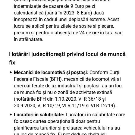
indemnizație de cazare de 9 Euro pe zi
calendaristică (până în 2023: 8 Euro) dacă
înnoptează în cadrul unei deplasări externe. Acest
lucru se aplică pentru zilele de sosire și plecare,
precum și pentru o absență de 24 de ore în țară sau
în străinătate.
Hotărâri judecătorești privind locul de muncă
fix
Mecanici de locomotivă și poștași:
Conform Curții
Federale Fiscale (BFH), mecanicii de locomotivă ai
unei căi ferate de uz industrial și poștașii au un loc
de muncă fix și nu o zonă de activitate extinsă
(hotărârile BFH din 1.10.2020, VI R 36/18 și
30.9.2020, VI R 10/19, VI R 11/19 și VI R 12/19).
Lucrători în salubritate:
Lucrătorii în salubritate care
folosesc curtea operațională doar pentru
planificarea tururilor și preluarea vehiculului nu au
un loc de muncă fix. Ei pot deduce cheltuieli