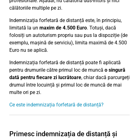
profesionale. Așadar, nu călătoria dus-întors și nici
călătoriile multiple pe zi.
Indemnizația forfetară de distanță este, în principiu,
limitată la un
maxim de 4.500 Euro
. Totuși, dacă
folosiți un autoturism propriu sau pus la dispoziție (de
exemplu, mașină de serviciu), limita maximă de 4.500
Euro nu se aplică.
Indemnizația forfetară de distanță poate fi aplicată
pentru drumurile către primul loc de muncă
o singură
dată pentru fiecare zi lucrătoare
, chiar dacă parcurgeți
drumul între locuință și primul loc de muncă de mai
multe ori pe zi.
Ce este indemnizația forfetară de distanță?
Primesc indemnizația de distanță și