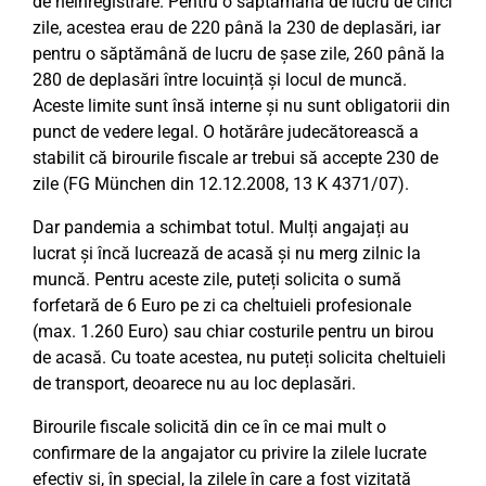
de neînregistrare. Pentru o săptămână de lucru de cinci
zile, acestea erau de 220 până la 230 de deplasări, iar
pentru o săptămână de lucru de șase zile, 260 până la
280 de deplasări între locuință și locul de muncă.
Aceste limite sunt însă interne și nu sunt obligatorii din
punct de vedere legal. O hotărâre judecătorească a
stabilit că birourile fiscale ar trebui să accepte 230 de
zile (FG München din 12.12.2008, 13 K 4371/07).
Dar pandemia a schimbat totul. Mulți angajați au
lucrat și încă lucrează de acasă și nu merg zilnic la
muncă. Pentru aceste zile, puteți solicita o sumă
forfetară de 6 Euro pe zi ca cheltuieli profesionale
(max. 1.260 Euro) sau chiar costurile pentru un birou
de acasă. Cu toate acestea, nu puteți solicita cheltuieli
de transport, deoarece nu au loc deplasări.
Birourile fiscale solicită din ce în ce mai mult o
confirmare de la angajator cu privire la zilele lucrate
efectiv și, în special, la zilele în care a fost vizitată