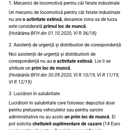
1. Mecanici de locomotivă pentru căi ferate industriale
Un mecanic de locomotivă pentru căi ferate industriale
nu are
o activitate extinsă
, deoarece zona sa de lucru
este considerată
primul loc de muncă
.
(Hotărârea BFH din 01.10.2020, VI R 36/18)
2. Asistenți de urgență și distribuitori de corespondență
Nici asistenții de urgență și distribuitorii de
corespondență nu au
o activitate extinsă
. Lor li se
atribuie un
prim loc de muncă
.
(Hotărârile BFH din 30.09.2020, VI R 10/19, VI R 11/19,
VI R 12/19)
3. Lucrători în salubritate
Lucrătorii în salubritate care folosesc depozitul doar
pentru preluarea vehiculelor sau pentru sarcini
administrative nu au acolo
un prim loc de muncă
. Ei
pot solicita
cheltuieli suplimentare de cazare
(14 Euro