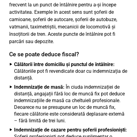
frecvent la un punct de întâlnire pentru a-și începe
activitatea. Exemple în acest sens sunt șoferii de
camioane, șoferii de autocare, șoferii de autobuze,
vatmanii, taximetriștii, mecanicii de locomotivă și
însoțitorii de tren. Aceste puncte de întâlnire pot fi
parcări sau depozite.
Ce se poate deduce fiscal?
Călătorii între domiciliu și punctul de întâlnire:
Călătoriile pot fi revendicate doar cu indemnizația de
distanță.
Indemnizație de masă:
În ciuda indemnizației de
distanță, angajații fără loc de muncă fix pot deduce
indemnizațiile de masă ca cheltuieli profesionale.
Deoarece nu se presupune un loc de muncă fix,
fiecare călătorie este considerată deplasare externă
– fără limită de trei luni.
Indemnizație de cazare pentru șoferii profesioniști:
Șoferii profesioniști pot deduce suplimentar o