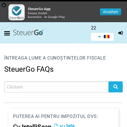
×
SteuerGo App
Ansehen
forium GmbH
kostenlos - In Google Play
22
ÎNTREAGA LUME A CUNOȘTINȚELOR FISCALE
SteuerGo FAQs
PUTEREA AI PENTRU IMPOZITUL DVS:
beta
Cu
IntelliScan