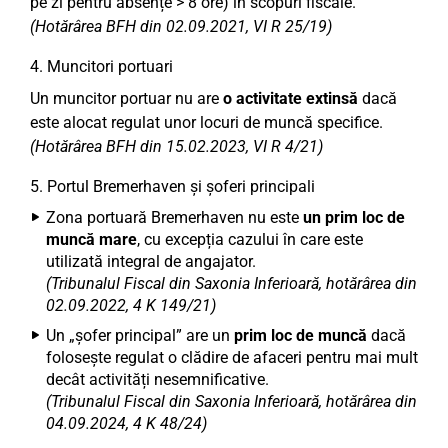
pe zi pentru absențe > 8 ore) în scopuri fiscale.
(Hotărârea BFH din 02.09.2021, VI R 25/19)
4. Muncitori portuari
Un muncitor portuar nu are
o activitate extinsă
dacă
este alocat regulat unor locuri de muncă specifice.
(Hotărârea BFH din 15.02.2023, VI R 4/21)
5. Portul Bremerhaven și șoferi principali
Zona portuară Bremerhaven nu este
un prim loc de
muncă mare
, cu excepția cazului în care este
utilizată integral de angajator.
(Tribunalul Fiscal din Saxonia Inferioară, hotărârea din
02.09.2022, 4 K 149/21)
Un „șofer principal” are un
prim loc de muncă
dacă
folosește regulat o clădire de afaceri pentru mai mult
decât activități nesemnificative.
(Tribunalul Fiscal din Saxonia Inferioară, hotărârea din
04.09.2024, 4 K 48/24)