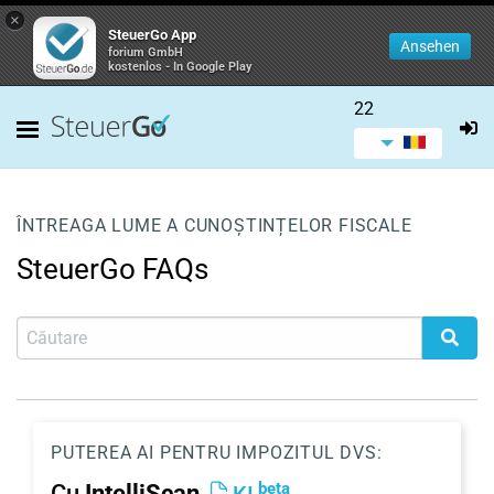
×
SteuerGo App
Ansehen
forium GmbH
kostenlos - In Google Play
22
ÎNTREAGA LUME A CUNOȘTINȚELOR FISCALE
SteuerGo FAQs
PUTEREA AI PENTRU IMPOZITUL DVS:
beta
Cu
IntelliScan