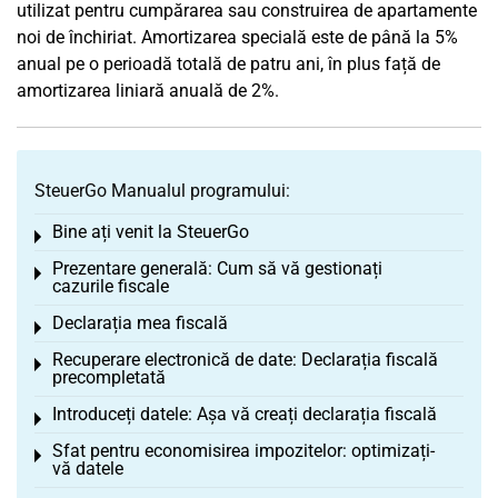
utilizat pentru cumpărarea sau construirea de apartamente
noi de închiriat. Amortizarea specială este de până la 5%
anual pe o perioadă totală de patru ani, în plus față de
amortizarea liniară anuală de 2%.
SteuerGo Manualul programului:
Bine ați venit la SteuerGo
Toggle menu
Prezentare generală: Cum să vă gestionați
Toggle menu
cazurile fiscale
Declarația mea fiscală
Toggle menu
Recuperare electronică de date: Declarația fiscală
Toggle menu
precompletată
Introduceți datele: Așa vă creați declarația fiscală
Toggle menu
Sfat pentru economisirea impozitelor: optimizați-
Toggle menu
vă datele