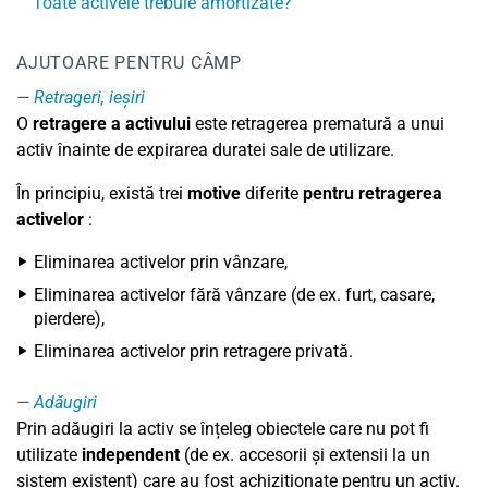
Toate activele trebuie amortizate?
AJUTOARE PENTRU CÂMP
Retrageri, ieșiri
O
retragere a activului
este retragerea prematură a unui
activ înainte de expirarea duratei sale de utilizare.
În principiu, există trei
motive
diferite
pentru retragerea
activelor
:
Eliminarea activelor prin vânzare,
Eliminarea activelor fără vânzare (de ex. furt, casare,
pierdere),
Eliminarea activelor prin retragere privată.
Adăugiri
Prin adăugiri la activ se înțeleg obiectele care nu pot fi
utilizate
independent
(de ex. accesorii și extensii la un
sistem existent) care au fost achiziționate pentru un activ.