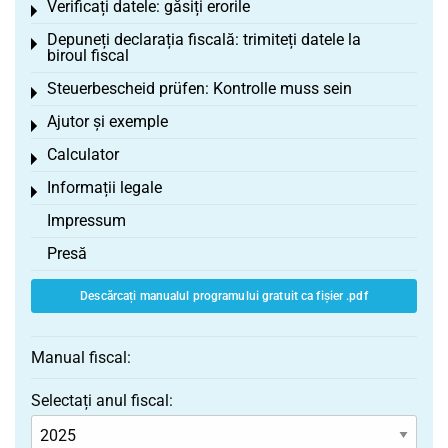
Verificați datele: găsiți erorile
Toggle menu
Depuneți declarația fiscală: trimiteți datele la
Toggle menu
biroul fiscal
Steuerbescheid prüfen: Kontrolle muss sein
Toggle menu
Ajutor și exemple
Toggle menu
Calculator
Toggle menu
Informații legale
Toggle menu
Impressum
Presă
Descărcați manualul programului gratuit ca fișier .pdf
Manual fiscal:
Selectați anul fiscal: