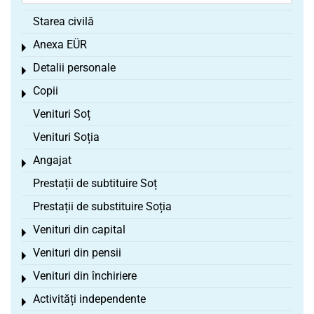
Starea civilă
Anexa EÜR
Toggle menu
Detalii personale
Toggle menu
Copii
Toggle menu
Venituri Soț
Venituri Soția
Angajat
Toggle menu
Prestații de subtituire Soț
Prestații de substituire Soția
Venituri din capital
Toggle menu
Venituri din pensii
Toggle menu
Venituri din închiriere
Toggle menu
Activități independente
Toggle menu