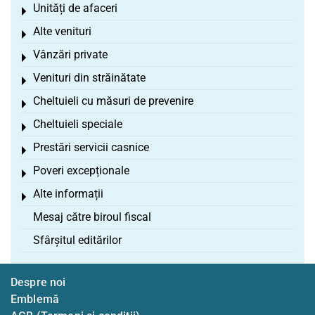
Unități de afaceri
Toggle menu
Alte venituri
Toggle menu
Vânzări private
Toggle menu
Venituri din străinătate
Toggle menu
Cheltuieli cu măsuri de prevenire
Toggle menu
Cheltuieli speciale
Toggle menu
Prestări servicii casnice
Toggle menu
Poveri excepționale
Toggle menu
Alte informații
Toggle menu
Mesaj către biroul fiscal
Sfârșitul editărilor
Despre noi
Emblemă