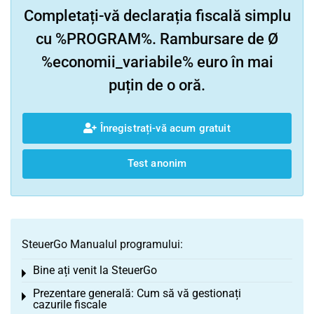
Completați-vă declarația fiscală simplu
cu %PROGRAM%. Rambursare de Ø
%economii_variabile% euro în mai
puțin de o oră.
Înregistrați-vă acum gratuit
Test anonim
SteuerGo Manualul programului:
Bine ați venit la SteuerGo
Toggle menu
Prezentare generală: Cum să vă gestionați
Toggle menu
cazurile fiscale