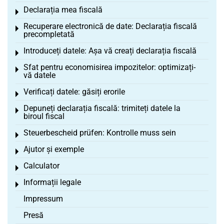
Declarația mea fiscală
Toggle menu
Recuperare electronică de date: Declarația fiscală
Toggle menu
precompletată
Introduceți datele: Așa vă creați declarația fiscală
Toggle menu
Sfat pentru economisirea impozitelor: optimizați-
Toggle menu
vă datele
Verificați datele: găsiți erorile
Toggle menu
Depuneți declarația fiscală: trimiteți datele la
Toggle menu
biroul fiscal
Steuerbescheid prüfen: Kontrolle muss sein
Toggle menu
Ajutor și exemple
Toggle menu
Calculator
Toggle menu
Informații legale
Toggle menu
Impressum
Presă