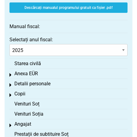
Descărcați manualul programului gratuit ca fișier .pdf
Manual fiscal:
Selectați anul fiscal:
Starea civilă
Anexa EÜR
Toggle menu
Detalii personale
Toggle menu
Copii
Toggle menu
Venituri Soț
Venituri Soția
Angajat
Toggle menu
Prestații de subtituire Soț