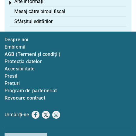
Alte informații
Toggle menu
Mesaj către biroul fiscal
Sfârșitul editărilor
Despre noi
Emblemă
AGB (Termeni și condiții)
Protecția datelor
Accesibilitate
Presă
Prețuri
Program de parteneriat
Revocare contract
Urmăriți-ne
Facebook
X
Instagram