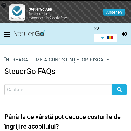
×
SteuerGo App
Ansehen
forium GmbH
kostenlos - In Google Play
22
ÎNTREAGA LUME A CUNOȘTINȚELOR FISCALE
SteuerGo FAQs
Până la ce vârstă pot deduce costurile de
îngrijire acopilului?