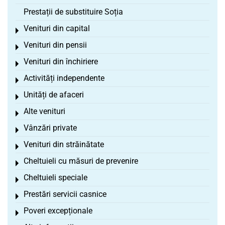
Prestații de substituire Soția
Venituri din capital
Toggle menu
Venituri din pensii
Toggle menu
Venituri din închiriere
Toggle menu
Activități independente
Toggle menu
Unități de afaceri
Toggle menu
Alte venituri
Toggle menu
Vânzări private
Toggle menu
Venituri din străinătate
Toggle menu
Cheltuieli cu măsuri de prevenire
Toggle menu
Cheltuieli speciale
Toggle menu
Prestări servicii casnice
Toggle menu
Poveri excepționale
Toggle menu